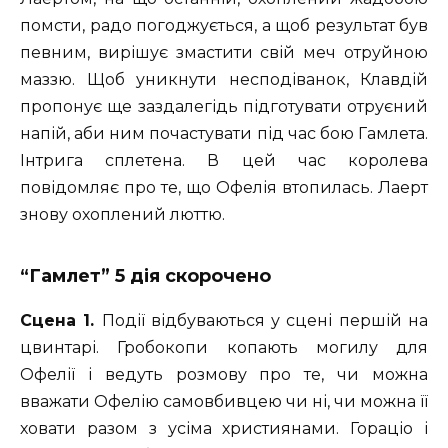
помсти, радо погоджується, а щоб результат був
певним, вирішує змастити свій меч отруйною
маззю. Щоб уникнути несподіванок, Клавдій
пропонує ще заздалегідь підготувати отруєний
напій, аби ним почастувати під час бою Гамлета.
Інтрига сплетена. В цей час королева
повідомляє про те, що Офелія втопилась. Лаерт
знову охоплений люттю.
“Гамлет” 5 дія скорочено
Сцена 1.
Події відбуваються у сцені першій на
цвинтарі. Гробокопи копають могилу для
Офелії і ведуть розмову про те, чи можна
вважати Офелію самовбивцею чи ні, чи можна її
ховати разом з усіма християнами. Гораціо і