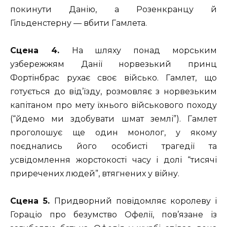
покинути Данію, а Розенкранцу й
Гільденстерну — вбити Гамлета.
Сцена 4.
На шляху понад морським
узбережжям Данії норвезький принц
Фортінбрас рухає своє військо. Гамлет, що
готується до від’їзду, розмовляє з норвезьким
капітаном про мету їхнього військового походу
(“йдемо ми здобувати шмат землі”). Гамлет
проголошує ще один монолог, у якому
поєднались його особисті трагедії та
усвідомлення жорстокості часу і долі “тисячі
приречених людей”, втягнених у війну.
Сцена 5.
Придворний повідомляє королеву і
Гораціо про безумство Офелії, пов’язане із