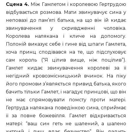
Сцена 4.
Між Гамлетом і королевою Гертрудою
відбувається розмова. Мати звинувачує сина у
неповазі до пам’яті батька, на що він їй кидає
звинувачення у скривдженні чоловіка.
Королева налякана і кличе на допомогу.
Полоній виказує себе і гине від шпаги Гамлета,
хоча принц сподівався на те, що підслуховує
сам король (“Я цілив вище, ніж поцілив”).
Гамлет кидає звинувачення королеві за її
негідний кровозмісницький вчинок. На піку
його промови з’являється привид батька, якого
бачить тільки Гамлет, і нагадує принцові, що він
не має спрямовувати помсту проти матері.
Гертруда налякана поведінкою сина, сприймає
її за повне божевілля. Гамлет відкривається
матері: “ваш син геть не шалений, а шалено
хитрий і лиш вдає безумство”. Він радить