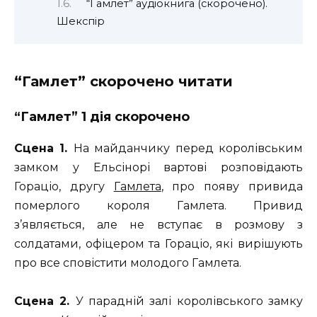
“Гамлет” аудіокнига (скорочено).
Шекспір
“Гамлет” скорочено читати
“Гамлет” 1 дія скорочено
Сцена 1.
На майданчику перед королівським
замком у Ельсінорі вартові розповідають
Гораціо, другу
Гамлета
, про появу привида
померлого короля Гамлета. Привид
з’являється, але не вступає в розмову з
солдатами, офіцером та Гораціо, які вирішують
про все сповістити молодого Гамлета.
Сцена 2.
У парадній залі королівського замку