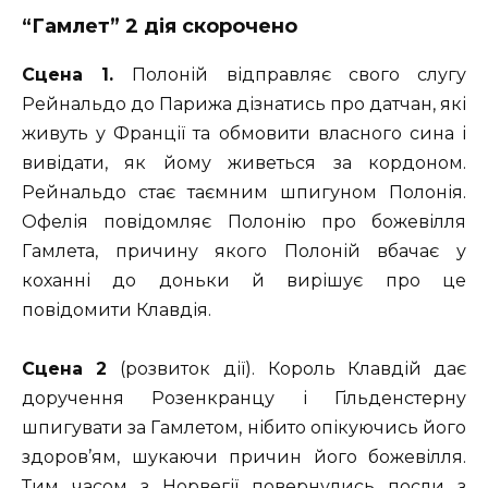
“Гамлет” 2 дія скорочено
Сцена 1.
Полоній відправляє свого слугу
Рейнальдо до Парижа дізнатись про датчан, які
живуть у Франції та обмовити власного сина і
вивідати, як йому живеться за кордоном.
Рейнальдо стає таємним шпигуном Полонія.
Офелія повідомляє Полонію про божевілля
Гамлета, причину якого Полоній вбачає у
коханні до доньки й вирішує про це
повідомити Клавдія.
Сцена 2
(розвиток дії).
Король Клавдій дає
доручення Розенкранцу і Гільденстерну
шпигувати за Гамлетом, нібито опікуючись його
здоров’ям, шукаючи причин його божевілля.
Тим часом з Норвегії повернулись посли з