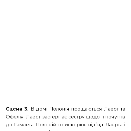
Сцена 3.
В домі Полонія прощаються Лаерт та
Офелія. Лаерт застерігає сестру щодо її почуттів
до Гамлета. Полоній прискорює від’їзд Лаерта і