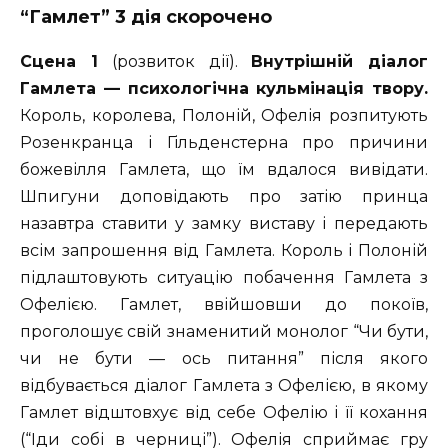
“Гамлет” 3 дія скорочено
Сцена 1
(розвиток дії).
Внутрішній діалог
Гамлета — психологічна кульмінація твору.
Король, королева, Полоній, Офелія розпитують
Розенкранца і Гільденстерна про причини
божевілля Гамлета, що їм вдалося вивідати.
Шпигуни доповідають про затію принца
назавтра ставити у замку виставу і передають
всім запрошення від Гамлета. Король і Полоній
підлаштовують ситуацію побачення Гамлета з
Офелією. Гамлет, ввійшовши до покоїв,
проголошує свій знаменитий монолог “Чи бути,
чи не бути — ось питання” після якого
відбувається діалог Гамлета з Офелією, в якому
Гамлет відштовхує від себе Офелію і її кохання
(“Іди собі в черниці”). Офелія сприймає гру