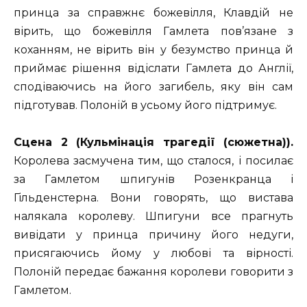
принца за справжнє божевілля, Клавдій не
вірить, що божевілля Гамлета пов’язане з
коханням, не вірить він у безумство принца й
приймає рішення відіслати Гамлета до Англії,
сподіваючись на його загибель, яку він сам
підготував. Полоній в усьому його підтримує.
Сцена 2 (Кульмінація трагедії (сюжетна)).
Королева засмучена тим, що сталося, і посилає
за Гамлетом шпигунів Розенкранца і
Гільденстерна. Вони говорять, що вистава
налякала королеву. Шпигуни все прагнуть
вивідати у принца причину його недуги,
присягаючись йому у любові та вірності.
Полоній передає бажання королеви говорити з
Гамлетом.