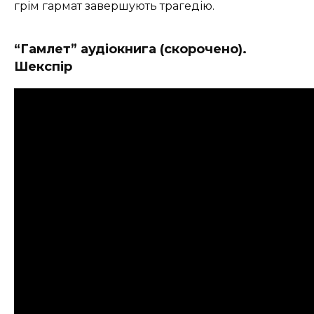
грім гармат завершують трагедію.
“Гамлет” аудіокнига (скорочено).
Шекспір