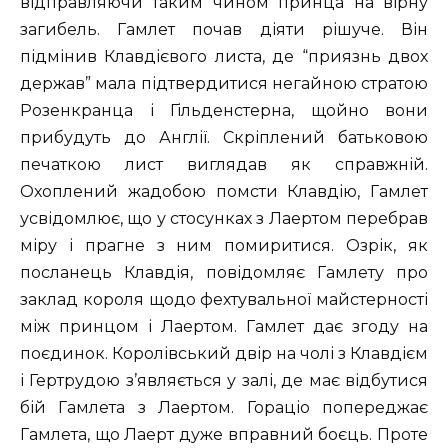
відправляючи таким чином принца на вірну
загибель. Гамлет почав діяти рішуче. Він
підмінив Клавдієвого листа, де “приязнь двох
держав” мала підтвердитися негайною стратою
Розенкранца і Гільденстерна, щойно вони
прибудуть до Англії. Скріплений батьковою
печаткою лист виглядав як справжній.
Охоплений жадобою помсти Клавдію, Гамлет
усвідомлює, що у стосунках з Лаертом перебрав
міру і прагне з ним помиритися. Озрік, як
посланець Клавдія, повідомляє Гамлету про
заклад короля щодо фехтувальної майстерності
між принцом і Лаертом. Гамлет дає згоду на
поєдинок. Королівський двір на чолі з Клавдієм
і Гертрудою з’являється у залі, де має відбутися
бій Гамлета з Лаертом. Гораціо попереджає
Гамлета, що Лаерт дуже вправний боєць. Проте