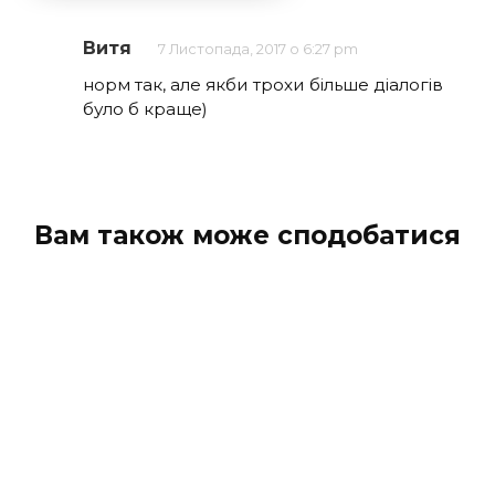
Витя
7 Листопада, 2017 о 6:27 pm
норм так, але якби трохи більше діалогів
було б краще)
Вам також може сподобатися