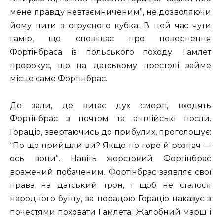
мене правду невтаємниченим”, не дозволяючи
йому пити з отруєного кубка. В цей час чути
гамір, що сповіщає про повернення
Фортінбраса із польського походу. Гамлет
пророкує, що на датському престолі займе
місце саме Фортінбрас.
До зали, де витає дух смерті, входять
Фортінбрас з почтом та англійські посли.
Гораціо, звертаючись до прибулих, проголошує:
“По що прийшли ви? Якщо по горе й розпач —
ось вони”. Навіть жорстокий Фортінбрас
вражений побаченим. Фортінбрас заявляє свої
права на датський трон, і щоб не сталося
народного бунту, за порадою Гораціо наказує з
почестями поховати Гамлета. Жалобний марш і