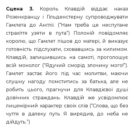
Сцена 3.
Король Клавдій віддає наказ
Розенкранцу і Гільденстерну супроводжувати
Гамлета до Англії. (“Нам треба це неспутане
страхіття узяти в пута”) Полоній повідомляє
королю, що Гамлет пішов до матері, й виказує
готовність підслухати, сховавшись за килимом.
Клавдій, залишившись на самоті, проголошує
всій монолог (“Ядучий сморід злочину мого!”).
Гамлет застає його під час молитви, маючи
слушну нагоду помститись за батька, але не
робить цього, прагнучи для Клавдієвої душі
довічних страждань. Клавдій же усвідомлює
лицемірний характер своїх слів (“Слова, що без
чуття в далеку путь Я вирядив, до неба не
дійдуть.”)