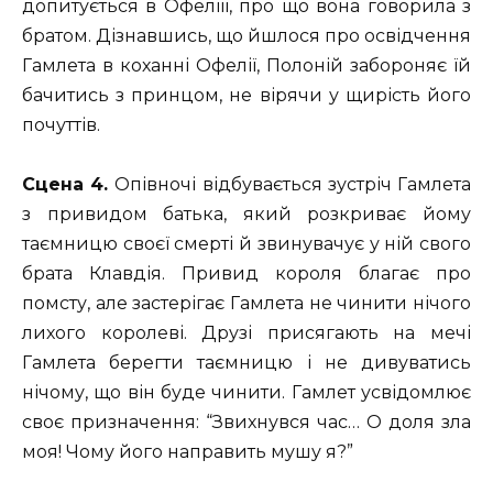
допитується в Офеліїї, про що вона говорила з
братом. Дізнавшись, що йшлося про освідчення
Гамлета в коханні Офелії, Полоній забороняє їй
бачитись з принцом, не вірячи у щирість його
почуттів.
Сцена 4.
Опівночі відбувається зустріч Гамлета
з привидом батька, який розкриває йому
таємницю своєї смерті й звинувачує у ній свого
брата Клавдія. Привид короля благає про
помсту, але застерігає Гамлета не чинити нічого
лихого королеві. Друзі присягають на мечі
Гамлета берегти таємницю і не дивуватись
нічому, що він буде чинити. Гамлет усвідомлює
своє призначення: “Звихнувся час… О доля зла
моя! Чому його направить мушу я?”