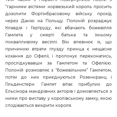
“гарними вістями: норвезький король просить
дозолити Фортінбрасовому війську прохід
через Данію на Польщу. Полоній розраджує
Клавдія і Гертруду, які вбачають божевілля
Гамлета у смерті батька та їхньому
поквапливому весіллі. Він впевнює їх, що
причиною втрати глузду принца є нещасне
кохання до Офелії, і пропонує переконатись,
прослідкувавши за Гамлетом та Офелією.
Полоній розмовляє з “божевільним” Гамлетом,
потім до них приєднуються Розенкранц і
Гільденстерн. Гамлет вітає прибулих до
Ельсінора мандрівних акторів і домовляється з
ними про виставу у королівському замку, якою
сподівається викрити короля.