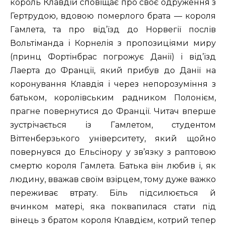
король Клавдій сповіщає про своє одруження з
Гертрудою, вдовою померлого брата — короля
Гамлета, та про від’їзд до Норвегії послів
Вольтіманда і Корнелія з пропозиціями миру
(принц Фортінбрас погрожує Данії) і від’їзд
Лаерта до Франції, який прибув до Данії на
коронування Клавдія і через непорозуміння з
батьком, королівським радником Полонієм,
прагне повернутися до Франції. Читач вперше
зустрічається із Гамлетом, студентом
Віттенберзького університету, який щойно
повернувся до Ельсінору у зв’язку з раптовою
смертю короля Гамлета. Батька він любив і, як
людину, вважав своїм взірцем, тому дуже важко
переживає втрату. Біль підсилюється й
вчинком матері, яка поквапилася стати під
вінець з братом короля Клавдієм, котрий тепер