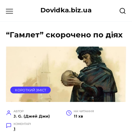
Перейти
Dovidka.biz.ua
до
вмісту
“Гамлет” скорочено по діях
КОРОТКИЙ ЗМІСТ
АВТОР
НА ЧИТАННЯ
J. G. (Джей Джи)
11 хв
КОМЕНТАРІ
1