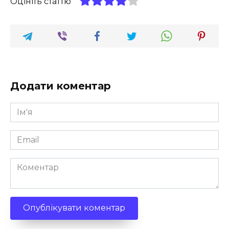
Оцініть статтю
Додати коментар
Ім'я
*
Email
*
Коментар