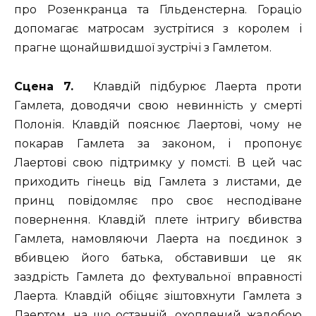
про Розенкранца та Гільденстерна. Гораціо
допомагає матросам зустрітися з королем і
прагне щонайшвидшої зустрічі з Гамлетом.
Сцена 7.
Клавдій підбурює Лаерта проти
Гамлета, доводячи свою невинність у смерті
Полонія. Клавдій пояснює Лаертові, чому не
покарав Гамлета за законом, і пропонує
Лаертові свою підтримку у помсті. В цей час
приходить гінець від Гамлета з листами, де
принц повідомляє про своє несподіване
повернення. Клавдій плете інтригу вбивства
Гамлета, намовляючи Лаерта на поєдинок з
вбивцею його батька, обставивши це як
заздрість Гамлета до фехтувальної вправності
Лаерта. Клавдій обіцяє зіштовхнути Гамлета з
Лаертом, на що останній, охоплений жадобою