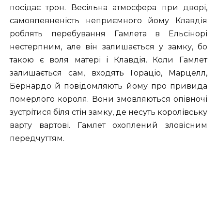
посідає трон. Весільна атмосфера при дворі,
самовпевненість неприємного йому Клавдія
роблять перебування Гамлета в Ельсінорі
нестерпним, але він залишається у замку, бо
такою є воля матері і Клавдія. Коли Гамлет
залишається сам, входять Гораціо, Марцелл,
Бернардо й повідомляють йому про привида
померлого короля. Вони змовляються опівночі
зустрітися біля стін замку, де несуть королівську
варту вартові. Гамлет охоплений зловісним
передчуттям.