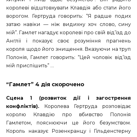
королеві відштовхувати Клавдія або стати його
ворогом. Гертруда говорить: “Я радше подих
затаю навіки — ніж видихну хоч слово, сину
мій”. Гамлет нагадує королеві про свій від’їзд до
Англії і показує своє розуміння прагнень
короля щодо його знищення. Вказуючи на труп
Полонія, Гамлет говорить: “Цей чоловік від’їзд
мій приспішить” …
“Гамлет” 4 дія скорочено
Сцена 1 (розвиток дії і загострення
конфліктів).
Королева Гертруда розповідає
королю Клавдію про вбивство Полонія
Гамлетом, пояснюючи це його безумством.
Король наказує Розенкранцу і Гільденстерну