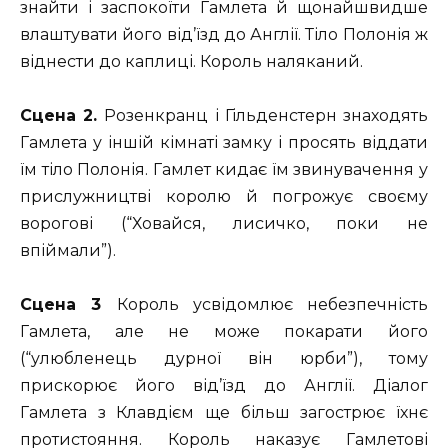
знайти і заспокоїти Гамлета й щонайшвидше
влаштувати його від’їзд до Англії. Тіло Полонія ж
віднести до каплиці. Король наляканий.
Сцена 2.
Розенкранц і Гільденстерн знаходять
Гамлета у іншій кімнаті замку і просять віддати
їм тіло Полонія. Гамлет кидає їм звинувачення у
прислужництві королю й погрожує своєму
ворогові (“Ховайся, лисичко, поки не
впіймали”).
Сцена 3
Король усвідомлює небезпечність
Гамлета, але не може покарати його
(“улюбленець дурної він юрби”), тому
прискорює його від’їзд до Англії. Діалог
Гамлета з Клавдієм ще більш загострює їхнє
протистояння. Король наказує Гамлетові