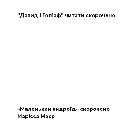
“Давид і Голіаф” читати скорочено
«Маленький андроїд» скорочено –
Марісса Маєр