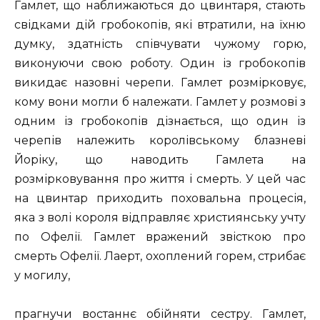
Гамлет, що наближаються до цвинтаря, стають
свідками дій гробокопів, які втратили, на їхню
думку, здатність співчувати чужому горю,
виконуючи свою роботу. Один із гробокопів
викидає назовні черепи. Гамлет розмірковує,
кому вони могли б належати. Гамлет у розмові з
одним із гробокопів дізнається, що один із
черепів належить королівському блазневі
Йоріку, що наводить Гамлета на
розмірковування про життя і смерть. У цей час
на цвинтар приходить поховальна процесія,
яка з волі короля відправляє християнську учту
по Офелії. Гамлет вражений звісткою про
смерть Офелії. Лаерт, охоплений горем, стрибає
у могилу,
прагнучи востаннє обійняти сестру. Гамлет,