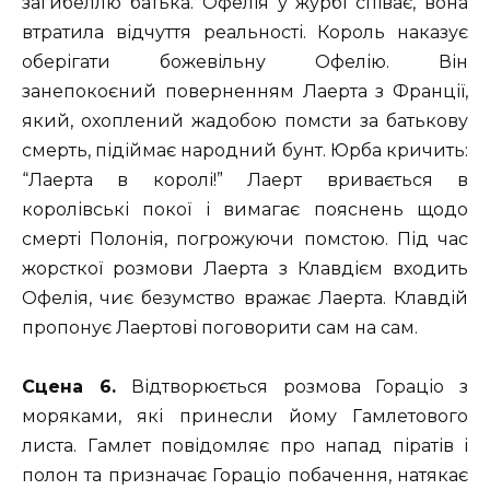
загибеллю батька. Офелія у журбі співає, вона
втратила відчуття реальності. Король наказує
оберігати божевільну Офелію. Він
занепокоєний поверненням Лаерта з Франції,
який, охоплений жадобою помсти за батькову
смерть, підіймає народний бунт. Юрба кричить:
“Лаерта в королі!” Лаерт вривається в
королівські покої і вимагає пояснень щодо
смерті Полонія, погрожуючи помстою. Під час
жорсткої розмови Лаерта з Клавдієм входить
Офелія, чиє безумство вражає Лаерта. Клавдій
пропонує Лаертові поговорити сам на сам.
Сцена 6.
Відтворюється розмова Гораціо з
моряками, які принесли йому Гамлетового
листа. Гамлет повідомляє про напад піратів і
полон та призначає Гораціо побачення, натякає