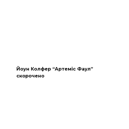
Йоун Колфер “Артеміс Фаул”
скорочено