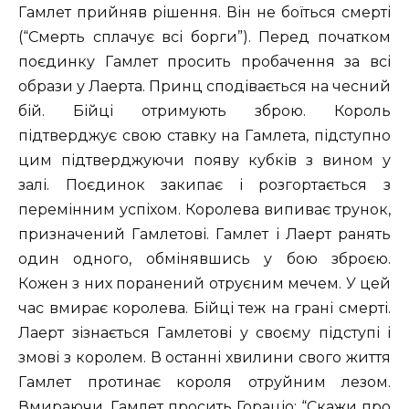
Гамлет прийняв рішення. Він не боїться смерті
(“Смерть сплачує всі борги”). Перед початком
поєдинку Гамлет просить пробачення за всі
образи у Лаерта. Принц сподівається на чесний
бій. Бійці отримують зброю. Король
підтверджує свою ставку на Гамлета, підступно
цим підтверджуючи появу кубків з вином у
залі. Поєдинок закипає і розгортається з
перемінним успіхом. Королева випиває трунок,
призначений Гамлетові. Гамлет і Лаерт ранять
один одного, обмінявшись у бою зброєю.
Кожен з них поранений отруєним мечем. У цей
час вмирає королева. Бійці теж на грані смерті.
Лаерт зізнається Гамлетові у своєму підступі і
змові з королем. В останні хвилини свого життя
Гамлет протинає короля отруйним лезом.
Вмираючи, Гамлет просить Гораціо: “Скажи про