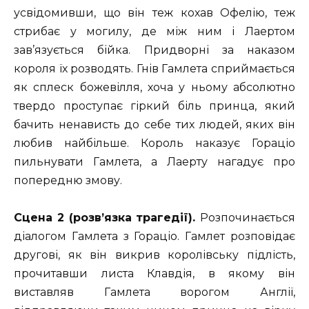
усвідомивши, що він теж кохав Офелію, теж
стрибає у могилу, де між ним і Лаертом
зав’язується бійка. Придворні за наказом
короля їх розводять. Гнів Гамлета сприймається
як сплеск божевілля, хоча у ньому абсолютно
твердо проступає гіркий біль принца, який
бачить ненависть до себе тих людей, яких він
любив найбільше. Король наказує Гораціо
пильнувати Гамлета, а Лаерту нагадує про
попередню змову.
Сцена 2 (розв’язка трагедії).
Розпочинається
діалогом Гамлета з Гораціо. Гамлет розповідає
другові, як він викрив королівську підлість,
прочитавши листа Клавдія, в якому він
виставляв Гамлета ворогом Англії,