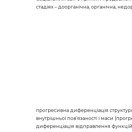
стадіях – доорганічна, органічна, недо
прогресивна диференціація структури
внутрішньої пов’язаності і маси (прог
диференціація відправлення функцій.