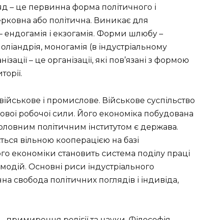
яд – це первинна форма політичного і
ерковна або політична. Виникає для
 – ендогамія і екзогамія. Форми шлюбу –
 поліандрія, моногамія (в індустріальному
нізації – це організації, які пов’язані з формою
торії.
 військове і промислове. Військове суспільство
ової робочої сили. Його економіка побудована
головним політичним інститутом є держава.
ться вільною кооперацією на базі
го економіки становить система поділу праці
ємодій. Основні риси індустріального
ічна свобода політичних поглядів і індивіда,
– примирення релігії та науки. Філософія