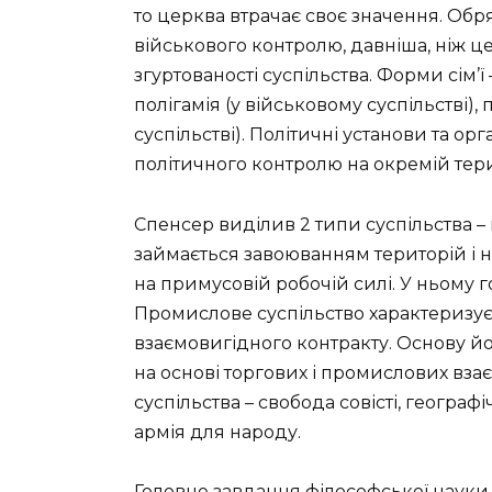
то церква втрачає своє значення. Обр
військового контролю, давніша, ніж ц
згуртованості суспільства. Форми сім’ї
полігамія (у військовому суспільстві),
суспільстві). Політичні установи та орга
політичного контролю на окремій тери
Спенсер виділив 2 типи суспільства –
займається завоюванням територій і н
на примусовій робочій силі. У ньому 
Промислове суспільство характеризує
взаємовигідного контракту. Основу йо
на основі торгових і промислових вза
суспільства – свобода совісті, географ
армія для народу.
Головне завдання філософської науки 