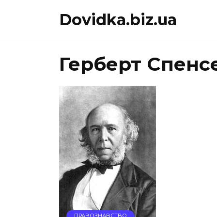
Перейти
Dovidka.biz.ua
до
вмісту
Герберт Спенсе
ПРАВОЗНАВСТВО