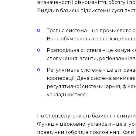
визначеності і різноманіття, обсягу і по
Виділив базисні підсистеми суспільст
Травна система – це промислова ор
Вона обумовлена ​​геологією, еколо
Розподільна система – це комуніка
сполучення, агенти, регіональні зв
Регулятивна система – це витрачаю
кооперації. Дана система виникає
регулятивної системи: армія, фіна
ускладнюється.
По Спенсеру існують базисні інститути:
Функція церковної установи – це згу
поведінки і обрядів поклоніння. Кол