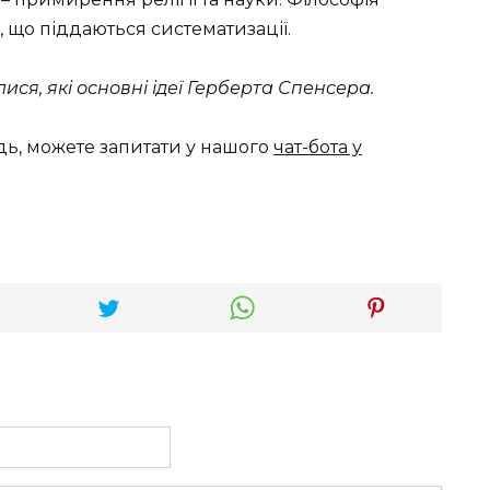
 що піддаються систематизації.
лися, які основні ідеї Герберта Спенсера.
дь, можете запитати у нашого
чат-бота у