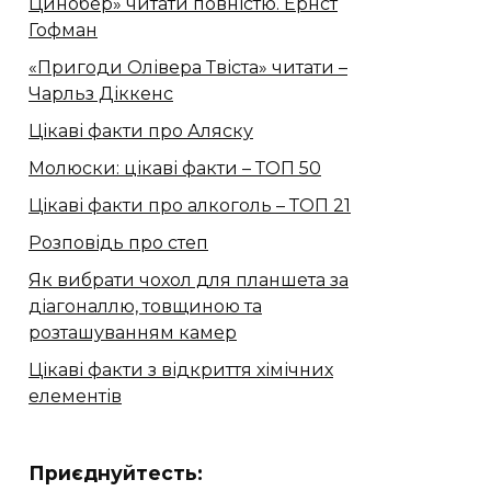
Цинобер» читати повністю. Ернст
Гофман
«Пригоди Олівера Твіста» читати –
Чарльз Діккенс
Цікаві факти про Аляску
Молюски: цікаві факти – ТОП 50
Цікаві факти про алкоголь – ТОП 21
Розповідь про степ
Як вибрати чохол для планшета за
діагоналлю, товщиною та
розташуванням камер
Цікаві факти з відкриття хімічних
елементів
Приєднуйтесть: