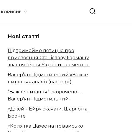
КОРИСНЕ
Нові статті
Підтримаймо петицію про
присвоєння Станіславу Гармашу
звання Героя України посмертно
Валер’ян Підмогильний «Важке
питання» аналіз (паспорт)
“Важке питання” скорочено –
Валер’ян Підмогильний
«Джейн Ейр» скачати. Шарлотта
Бронте
«Крихітка Цахес на прізвисько