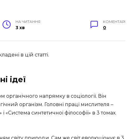
НА ЧИТАННЯ
КОМЕНТАРІ
3 хв
0
ладені в цій статті.
і ідеї
 органічного напрямку в соціології. Він
гічний організм. Головні праці мислителя –
 і «Система синтетичної філософії» в 3 томах.
ям світу природи. Сам же світ еволюціонує в 3