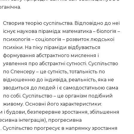
рганічна.
Створив теорію суспільства. Відповідно до неї
існує наукова піраміда: математика – біологія –
психологія – соціологія – розвиток людської
психіки. На піку піраміди відбувається
формування абстрактного мислення і
уявлення про абстрактні сутності. Суспільство
по Спенсеру – це сутність, тотальність по
відношенню до індивіда, реальність, яка не
зводиться до людей і є самодостатньою сама
по собі. Суспільство – це організм подібний
живому. Основні його характеристики:
 і будови, безперервне зростання, збільшення
ресивна інтеграція), прогресивна
 Суспільство прогресує в напрямку зростання