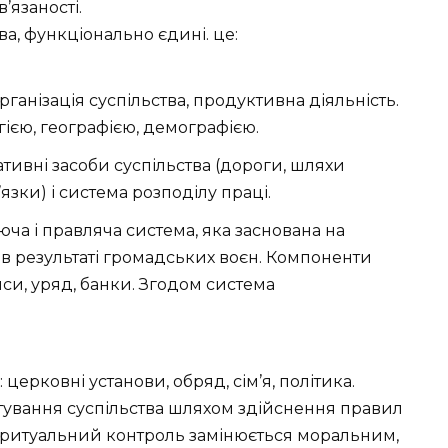
в’язаності.
ва, функціонально єдині. це:
ганізація суспільства, продуктивна діяльність.
гією, географією, демографією.
тивні засоби суспільства (дороги, шляхи
’язки) і система розподілу праці.
ча і правляча система, яка заснована на
 в результаті громадських воєн. Компоненти
нси, уряд, банки. Згодом система
 церковні установи, обряд, сім’я, політика.
ртування суспільства шляхом здійснення правил
и ритуальний контроль замінюється моральним,