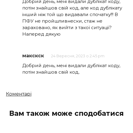
Добрий день, мені видали дублікат коду,
потім знайшов свій код, але код дублікату
інший ніж той що видавали спочатку!!! В
ПФУ не пройшливнески, стаж не
зараховано, як вийти з такої ситуації?
Наперед дякую
макскск
24 Вересня, 2023 о 2:45 pm
Добрий день, мені видали дублікат коду,
потім знайшов свій код,
Кількість
Коментарі
коментарів
Вам також може сподобатися