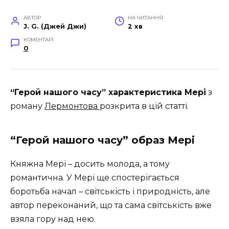
АВТОР
НА ЧИТАННЯ
J. G. (Джей Джи)
2 хв
КОМЕНТАРІ
0
“Герой нашого часу” характеристика Мері
з
роману
Лермонтова
розкрита в цій статті.
“Герой нашого часу” образ Мері
Княжна Мері – досить молода, а тому
романтична. У Мері ще спостерігається
боротьба начал – світськість і природність, але
автор переконаний, що та сама світськість вже
взяла гору над нею.