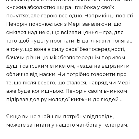
княжна абсолютно щира і глибока у своїх
почуттях, але герою все одно. Наприкінці повісті
Печорін пояснюється з Мері, заявляючи, що
сміявся над нею, що всі залицяння – гра, для
того щоб нудьгу прогнати. Біда княжни полягає
в тому, що вона в силу своєї безпосередності,
бачачи різницю між безпосереднім поривом
душі і світським етикетом, нездатна відрізнити
обличчя від маски. Чи потрібно говорити про
те, що після всього, що сталося, навряд чи Мері
вже буде колишньою. Печорін своїм вчинком
підірвав довіру молодої княжни до людей …
Якщо ви не знайшли потрібну відповідь,
можете запитати у нашого
чат-бота у Телеграм
.