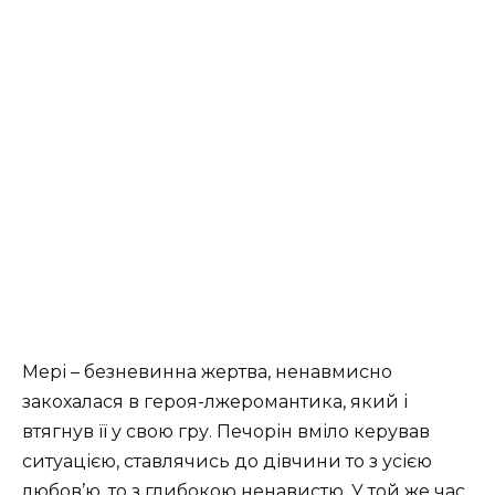
Мері – безневинна жертва, ненавмисно
закохалася в героя-лжеромантика, який і
втягнув її у свою гру. Печорін вміло керував
ситуацією, ставлячись до дівчини то з усією
любов’ю, то з глибокою ненавистю. У той же час,