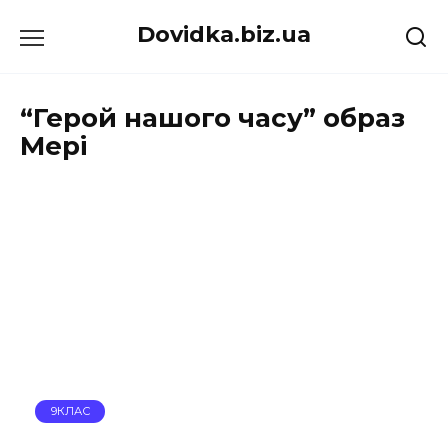
Перейти
Dovidka.biz.ua
до
вмісту
“Герой нашого часу” образ
Мері
9КЛАС