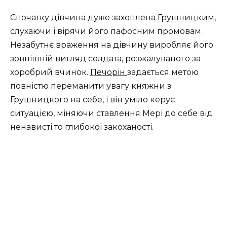
Спочатку дівчина дуже захоплена
Грушницким
,
слухаючи і вірячи його пафосним промовам.
Незабутнє враження на дівчину виробляє його
зовнішній вигляд солдата, розжалуваного за
хоробрий вчинок.
Печорін
задається метою
повністю переманити увагу княжни з
Грушницкого на себе, і він уміло керує
ситуацією, міняючи ставлення Мері до себе від
ненависті то глибокої закоханості.