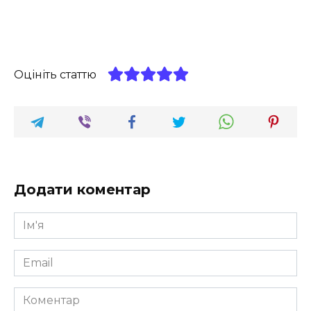
Оцініть статтю
Додати коментар
Ім'я
*
Email
*
Коментар