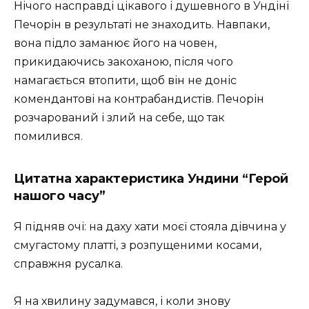
Нічого насправді цікавого і душевного в Ундіні
Печорін в результаті не знаходить. Навпаки,
вона підло заманює його на човен,
прикидаючись закоханою, після чого
намагається втопити, щоб він не доніс
комендантові на контрабандистів. Печорін
розчарований і злий на себе, що так
помилився.
Цитатна характеристика Ундини “Герой
нашого часу”
Я підняв очі: на даху хати моєї стояла дівчина у
смугастому платті, з розпущеними косами,
справжня русалка.
Я на хвилину задумався, і коли знову