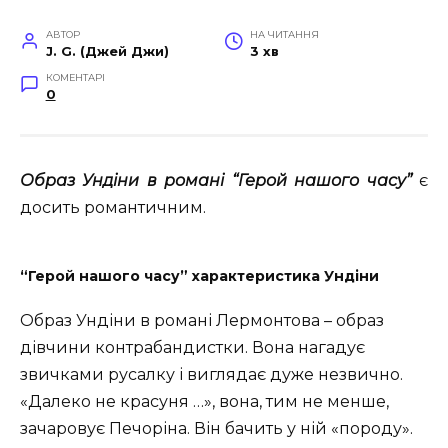
АВТОР
НА ЧИТАННЯ
J. G. (Джей Джи)
3 хв
КОМЕНТАРІ
0
Образ Ундіни в романі “Герой нашого часу”
є
досить романтичним.
“Герой нашого часу” характеристика Ундіни
Образ Ундіни в романі Лермонтова – образ
дівчини контрабандистки. Вона нагадує
звичками русалку і виглядає дуже незвично.
«Далеко не красуня …», вона, тим не менше,
зачаровує Печоріна. Він бачить у ній «породу».