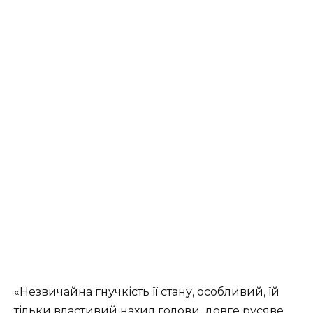
«Незвичайна гнучкість її стану, особливий, їй
тільки властивий нахил голови, довге русяве