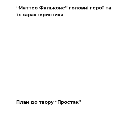
“Маттео Фальконе” головні герої та
їх характеристика
План до твору “Простак”