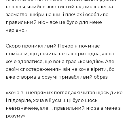
волосся, якийсь золотистий відлив її злегка
засмаглої шкіри на шиї і плечах і особливо
правильний ніс – все це було для мене
чарівно.»
Скоро проникливий Печорін починає
помічати, що дівчина не так природна, якою
хоче здаватися, що вона грає «комедію». Але
своїм спостереженням він не хоче вірити, бо
вже створив в розумі привабливий образ:
«Хоча в її непрямих поглядах я читав щось дике
і підозріле, хоча в її усмішці було щось
невизначене, але … правильний ніс звів мене з
розуму»