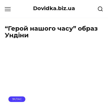
Перейти
Dovidka.biz.ua
до
вмісту
“Герой нашого часу” образ
Ундіни
9КЛАС