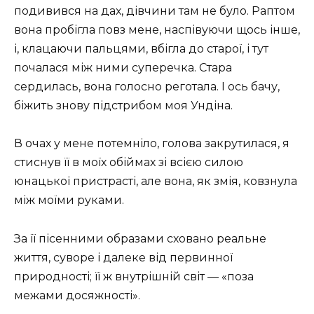
подивився на дах, дівчини там не було. Раптом
вона пробігла повз мене, наспівуючи щось інше,
і, клацаючи пальцями, вбігла до старої, і тут
почалася між ними суперечка. Стара
сердилась, вона голосно реготала. І ось бачу,
біжить знову підстрибом моя Ундіна.
В очах у мене потемніло, голова закрутилася, я
стиснув її в моїх обіймах зі всією силою
юнацької пристрасті, але вона, як змія, ковзнула
між моїми руками.
За її пісенними образами сховано реальне
життя, суворе і далеке від первинної
природності; її ж внутрішній світ — «поза
межами досяжності».