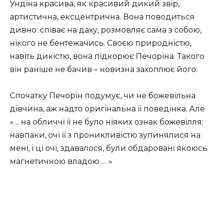
Ундіна красива, як красивий дикий звір,
артистична, ексцентрична. Вона поводиться
дивно: співає на даху, розмовляє сама з собою,
нікого не бентежачись. Своєю природністю,
навіть дикістю, вона підкорює Печоріна. Такого
він раніше не бачив – новизна захоплює його.
Спочатку Печорін подумує, чи не божевільна
дівчина, аж надто оригінальна її поведінка. Але
«… на обличчі її не було ніяких ознак божевілля;
навпаки, очі її з проникливістю зупинялися на
мені, і ці очі, здавалося, були обдаровані якоюсь
магнетичною владою … »