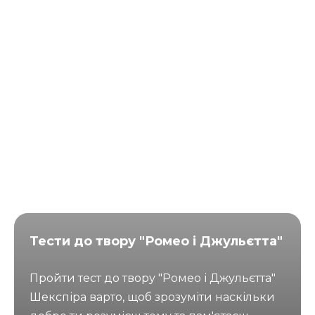
Тести до твору "Ромео і Джульєтта"
Пройти тест до твору "Ромео і Джульєтта"
Шекспіра варто, щоб зрозуміти наскільки