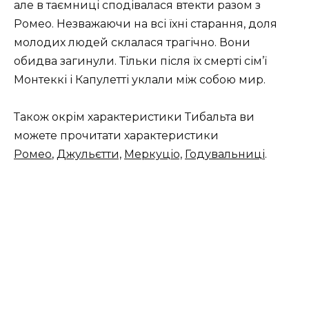
але в таємниці сподівалася втекти разом з
Ромео. Незважаючи на всі їхні старання, доля
молодих людей склалася трагічно. Вони
обидва загинули. Тільки після їх смерті сім’ї
Монтеккі і Капулетті уклали між собою мир.
Також окрім характеристики Тибальта ви
можете прочитати характеристики
Ромео
,
Джульєтти,
Меркуціо,
Годувальниці
.