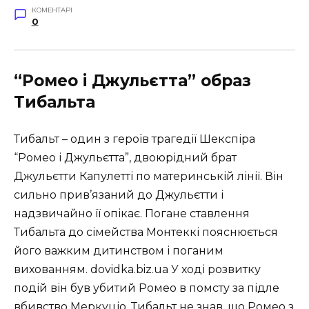
КОМЕНТАРІ
0
“Ромео і Джульєтта” образ
Тибальта
Тибальт – один з героїв трагедії Шекспіра
“Ромео і Джульєтта”, двоюрідний брат
Джульєтти Капулетті по материнській лінії. Він
сильно прив’язаний до Джульєтти і
надзвичайно її опікає. Погане ставлення
Тибальта до сімейства Монтеккі пояснюється
його важким дитинством і поганим
вихованням. dovidka.biz.ua У ході розвитку
подій він був убитий Ромео в помсту за підле
вбивство Меркуціо. Тибальт не знав, що Ромео з