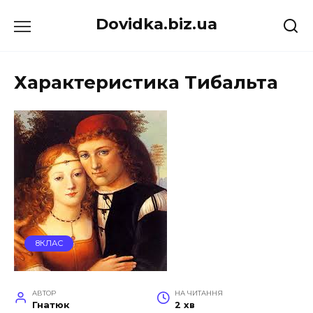
Перейти
Dovidka.biz.ua
до
вмісту
Характеристика Тибальта
8КЛАС
АВТОР
НА ЧИТАННЯ
Гнатюк
2 хв