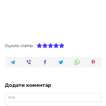
Оцініть статтю
Додати коментар
Ім'я
*