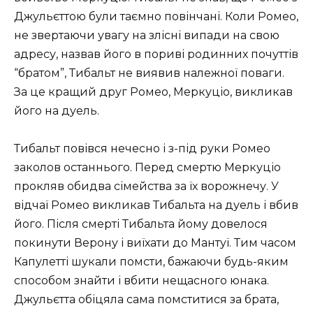
Джульєттою були таємно повінчані. Коли Ромео,
не звертаючи увагу на злісні випади на свою
адресу, назвав його в пориві родинних почуттів
“братом”, Тибальт не виявив належної поваги.
За це кращий друг Ромео, Меркуціо, викликав
його на дуель.
Тибальт повівся нечесно і з-під руки Ромео
заколов останнього. Перед смертю Меркуціо
прокляв обидва сімейства за їх ворожнечу. У
відчаї Ромео викликав Тибальта на дуель і вбив
його. Після смерті Тибальта йому довелося
покинути Верону і виїхати до Мантуї. Тим часом
Капулетті шукали помсти, бажаючи будь-яким
способом знайти і вбити нещасного юнака.
Джульєтта обіцяла сама помститися за брата,