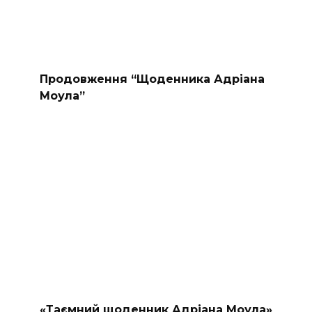
Продовження “Щоденника Адріана
Моула”
«Таємний щоденник Адріана Моула»