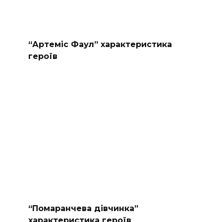
“Артеміс Фаул” характеристика
героїв
“Помаранчева дівчинка”
характеристика героїв