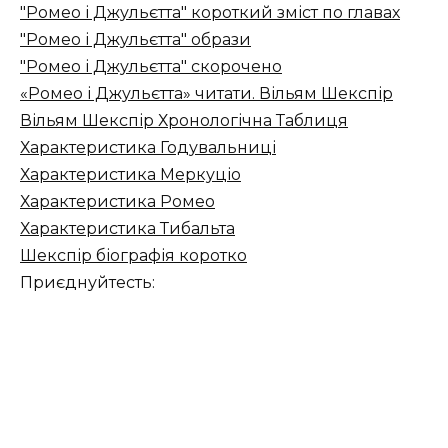
"Ромео і Джульєтта" короткий зміст по главах
"Ромео і Джульєтта" образи
"Ромео і Джульєтта" скорочено
«Ромео і Джульєтта» читати. Вільям Шекспір
Вільям Шекспір ​​Хронологічна Таблиця
Характеристика Годувальниці
Характеристика Меркуціо
Характеристика Ромео
Характеристика Тибальта
Шекспір біографія коротко
Приєднуйтесть: