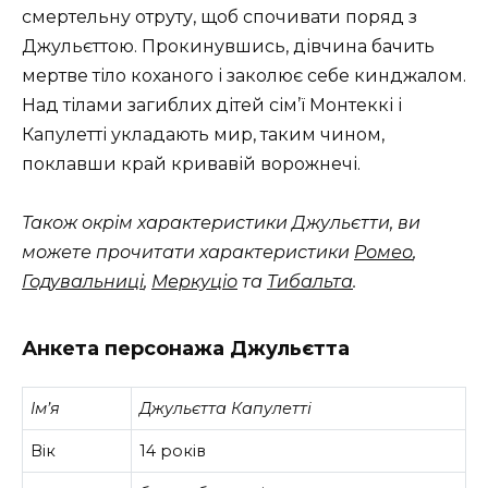
смертельну отруту, щоб спочивати поряд з
Джульєттою. Прокинувшись, дівчина бачить
мертве тіло коханого і заколює себе кинджалом.
Над тілами загиблих дітей сім’ї Монтеккі і
Капулетті укладають мир, таким чином,
поклавши край кривавій ворожнечі.
Також окрім характеристики Джульєтти, ви
можете прочитати характеристики
Ромео
,
Годувальниці
,
Меркуціо
та
Тибальта
.
Анкета персонажа Джульєтта
Ім’я
Джульєтта Капулетті
Вік
14 років