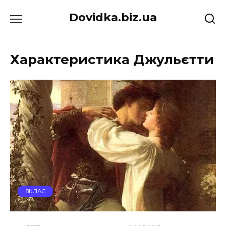
Перейти
Dovidka.biz.ua
до
вмісту
Характеристика Джульєтти
8КЛАС