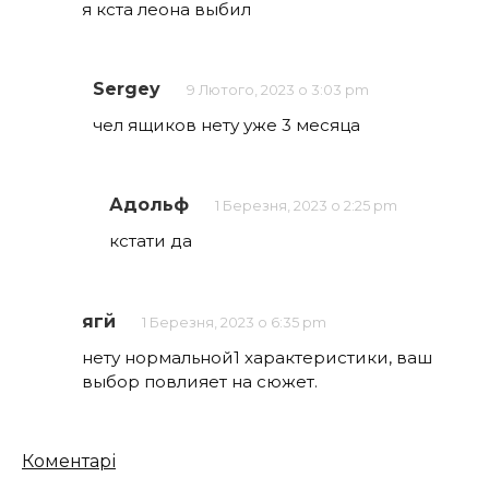
я кста леона выбил
Sergey
9 Лютого, 2023 о 3:03 pm
чел ящиков нету уже 3 месяца
Адольф
1 Березня, 2023 о 2:25 pm
кстати да
ягй
1 Березня, 2023 о 6:35 pm
нету нормальной1 характеристики, ваш
выбор повлияет на сюжет.
Кількість
Коментарі