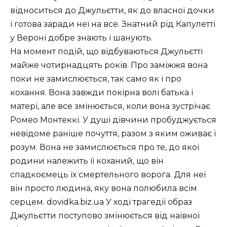
відноситься до Джульєтти, як до власної дочки
і готова заради неї на все. Знатний рід Капулетті
у Вероні добре знають і шанують.
На момент подій, що відбуваються Джульєтті
майже чотирнадцять років. Про заміжжя вона
поки не замислюється, так само як і про
кохання. Вона завжди покірна волі батька і
матері, але все змінюється, коли вона зустрічає
Ромео Монтеккі. У душі дівчини пробуджується
невідоме раніше почуття, разом з яким оживає і
розум. Вона не замислюється про те, до якої
родини належить її коханий, що він
спадкоємець їх смертельного ворога. Для неї
він просто людина, яку вона полюбила всім
серцем. dovidka.biz.ua У ході трагедії образ
Джульєтти поступово змінюється від наївної