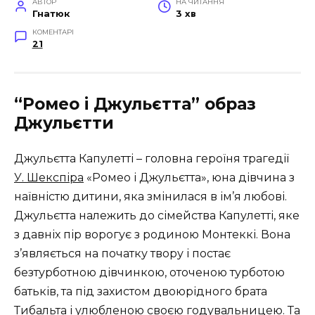
АВТОР
НА ЧИТАННЯ
Гнатюк
3 хв
КОМЕНТАРІ
21
“Ромео і Джульєтта” образ
Джульєтти
Джульєтта Капулетті – головна героїня трагедії
У. Шекспіра
«Ромео і Джульєтта», юна дівчина з
наївністю дитини, яка змінилася в ім’я любові.
Джульєтта належить до сімейства Капулетті, яке
з давніх пір ворогує з родиною Монтеккі. Вона
з’являється на початку твору і постає
безтурботною дівчинкою, оточеною турботою
батьків, та під захистом двоюрідного брата
Тибальта і улюбленою своєю годувальницею. Та