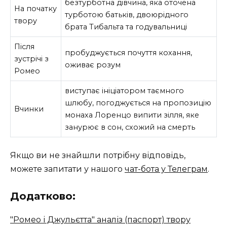
безтурботна дівчина, яка оточена
На початку
турботою батьків, двоюрідного
твору
брата Тибальта та годувальниці
Після
пробуджується почуття кохання,
зустрічі з
оживає розум
Ромео
виступає ініціатором таємного
шлюбу, погоджується на пропозицію
Вчинки
монаха Лоренцо випити зілля, яке
занурює в сон, схожий на смерть
Якщо ви не знайшли потрібну відповідь,
можете запитати у нашого
чат-бота у Телеграм
.
Додатково:
"Ромео і Джульєтта" аналіз (паспорт) твору