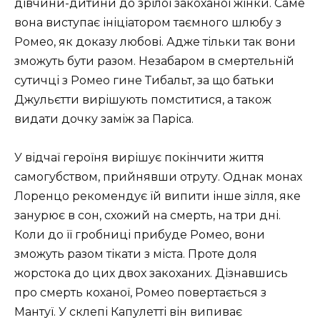
дівчини-дитини до зрілої закоханої жінки. Саме
вона виступає ініціатором таємного шлюбу з
Ромео, як доказу любові. Адже тільки так вони
зможуть бути разом. Незабаром в смертельній
сутичці з Ромео гине Тибальт, за що батьки
Джульєтти вирішують помститися, а також
видати дочку заміж за Паріса.
У відчаї героїня вирішує покінчити життя
самогубством, прийнявши отруту. Однак монах
Лоренцо рекомендує їй випити інше зілля, яке
занурює в сон, схожий на смерть, на три дні.
Коли до її гробниці прибуде Ромео, вони
зможуть разом тікати з міста. Проте доля
жорстока до цих двох закоханих. Дізнавшись
про смерть коханої, Ромео повертається з
Мантуї. У склепі Капулетті він випиває