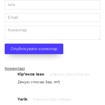
Ім'я
*
Email
*
Коментар
Кількість
Коментарі
коментарів
Кір'яков Іван
4 Лютого, 2022 о 10:20 am
Дякую списав Зар. літ!)
Yarik
7 Лютого, 2023 о 1:48 pm