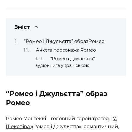
Зміст
“Ромео і Джульєтта” образРомео
Анкета персонажа Ромео
“Ромео і Джульєтта”
аудіокнига українською
“Ромео і Джульєтта” образ
Ромео
Ромео Монтеккі – головний герой трагедії
У.
Шекспіра
«Ромео і Джульєтта», романтичний,