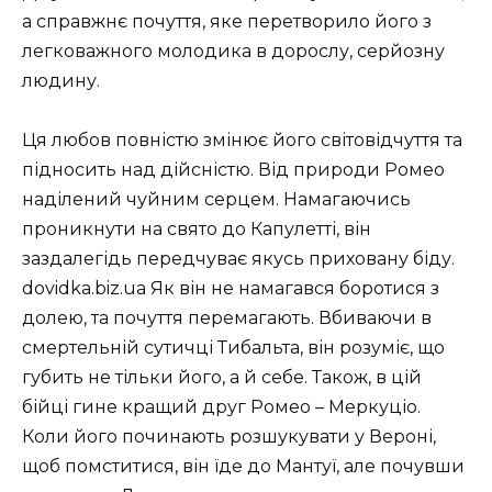
а справжнє почуття, яке перетворило його з
легковажного молодика в дорослу, серйозну
людину.
Ця любов повністю змінює його світовідчуття та
підносить над дійсністю. Від природи Ромео
наділений чуйним серцем. Намагаючись
проникнути на свято до Капулетті, він
заздалегідь передчуває якусь приховану біду.
dovidka.biz.ua Як він не намагався боротися з
долею, та почуття перемагають. Вбиваючи в
смертельній сутичці Тибальта, він розуміє, що
губить не тільки його, а й себе. Також, в цій
бійці гине кращий друг Ромео – Меркуціо.
Коли його починають розшукувати у Вероні,
щоб помститися, він їде до Мантуї, але почувши