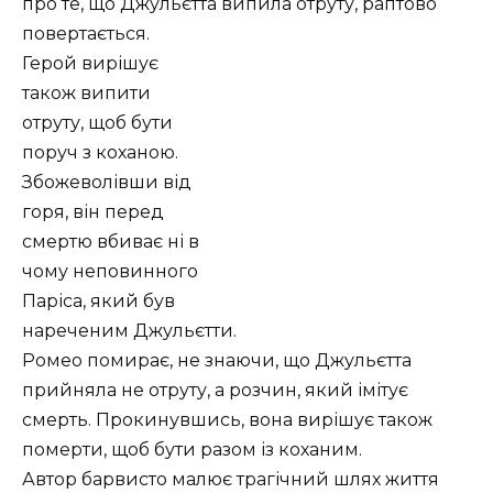
про те, що Джульєтта випила отруту, раптово
повертається.
Герой вирішує
також випити
отруту, щоб бути
поруч з коханою.
Збожеволівши від
горя, він перед
смертю вбиває ні в
чому неповинного
Паріса, який був
нареченим Джульєтти.
Ромео помирає, не знаючи, що Джульєтта
прийняла не отруту, а розчин, який імітує
смерть. Прокинувшись, вона вирішує також
померти, щоб бути разом із коханим.
Автор барвисто малює трагічний шлях життя