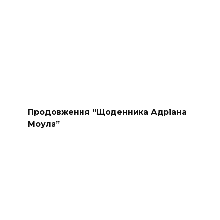
Продовження “Щоденника Адріана
Моула”