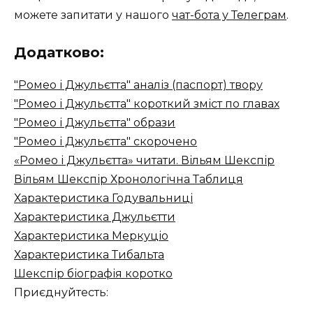
можете запитати у нашого
чат-бота у Телеграм
.
Додатково:
"Ромео і Джульєтта" аналіз (паспорт) твору
"Ромео і Джульєтта" короткий зміст по главах
"Ромео і Джульєтта" образи
"Ромео і Джульєтта" скорочено
«Ромео і Джульєтта» читати. Вільям Шекспір
Вільям Шекспір ​​Хронологічна Таблиця
Характеристика Годувальниці
Характеристика Джульєтти
Характеристика Меркуціо
Характеристика Тибальта
Шекспір біографія коротко
Приєднуйтесть: