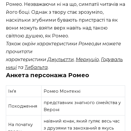
Ромео. Незважаючи ні на що, симпатії читачів на
його боці. Однак з твору стає зрозуміло,
наскільки згубними бувають пристрасті та як
вони можуть взяти верх навіть над такою
світлою душею, як Ромео.
Також окрім характеристики Ромео,ви можете
прочитати
характеристики
Джульєтти,
Меркуціо,
Годуваль
ниці
та
Тибальта
.
Анкета персонажа Ромео
Ім’я
Ромео Монтеккі
представник знатного сімейства у
Походження
Вероні
наївний юнак, який гуляє весь час
На початку
з друзями та закоханий в якусь