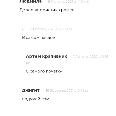
коментарів
Людмила
8 Лютого, 2021 о 4:16 pm
Де характеристика ромео
.
12 Лютого, 2021 о 6:03 am
В самом начале
Артем Крапивник
1 Лютого, 2022 о 6:56
pm
С самого початку
джигит
16 Березня, 2021 о 6:45 pm
подумай сам