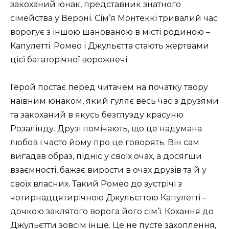
закоханий юнак, представник знатного
сімейства у Вероні. Сім’я Монтеккі тривалий час
ворогує з іншою шанованою в місті родиною –
Капулетті. Ромео і Джульєтта стають жертвами
цієї багаторічної ворожнечі.
Герой постає перед читачем на початку твору
наївним юнаком, який гуляє весь час з друзями
та закоханий в якусь безглузду красуню
Розалінду. Друзі помічають, що це надумана
любов і часто йому про це говорять. Він сам
вигадав образ, підніс у своїх очах, а досягши
взаємності, бажає вирости в очах друзів та й у
своїх власних. Такий Ромео до зустрічі з
чотирнадцятирічною Джульєттою Капулетті –
дочкою заклятого ворога його сім’ї. Кохання до
Джульєтти зовсім інше. Це не пусте захоплення,