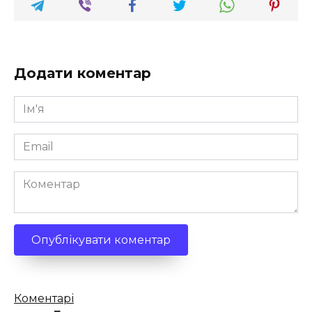
Додати коментар
Ім'я
*
Email
*
Коментар
Кількість
Коментарі