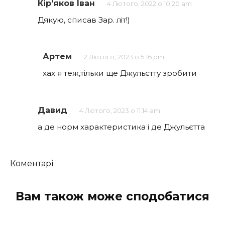
Кір'яков Іван
4 Лютого, 2022 о 10:20 am
Дякую, списав Зар. літ!)
Артем
2 Лютого, 2023 о 5:16 pm
хах я теж,тільки ще Джульєтту зробити
Давид
4 Лютого, 2023 о 11:14 am
а де норм характеристика і де Джульєтта
Кількість
Коментарі
коментарів
Вам також може сподобатися