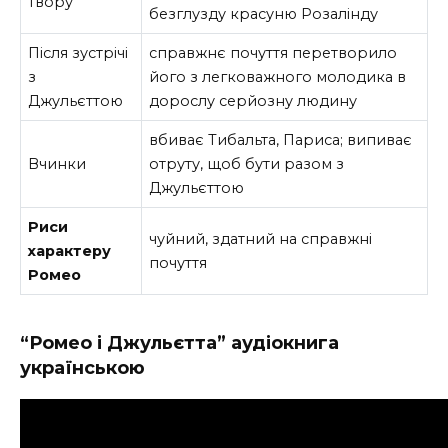
твору
безглузду красуню Розалінду
Після зустрічі
справжнє почуття перетворило
з
його з легковажного молодика в
Джульєттою
дорослу серйозну людину
вбиває Тибальта, Париса; випиває
Вчинки
отруту, щоб бути разом з
Джульєттою
Риси
чуйний, здатний на справжні
характеру
почуття
Ромео
“Ромео і Джульєтта” аудіокнига
українською