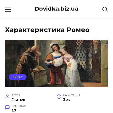
Перейти
Dovidka.biz.ua
до
вмісту
Характеристика Ромео
8КЛАС
АВТОР
НА ЧИТАННЯ
Гнатюк
3 хв
КОМЕНТАРІ
23