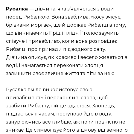
Русалка
— дівчина, яка з’являється з води
перед Рибалкою. Вона зваблива, «косу зчісує,
брівками моргає», ще й дорікає Рибалці в тому,
що він «нівечить її рід і плід». Її голос звучить
співуче і привабливо, коли вона розповідає
Рибалці про принади підводного світу.
Дівчина описує, як красиво і весело живеться в
воді, і намагається переконати хлопця
залишити своє звичне життя та піти за нею.
Русалка вміло використовує свою
привабливість і переконливі слова, щоб
звабити Рибалку, і їй це вдається. Хлопець,
піддається її чарам, поступово йде в воду,
занурюючись все глибше, аж поки повністю не
зникає. Це символізує його відмову від земного