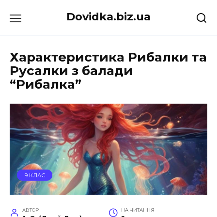
Перейти
Dovidka.biz.ua
до
вмісту
Характеристика Рибалки та
Русалки з балади
“Рибалка”
9 КЛАС
АВТОР
НА ЧИТАННЯ