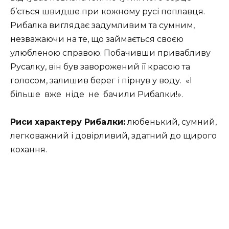
б’ється швидше при кожному русі поплавця.
Рибалка виглядає задумливим та сумним,
незважаючи на те, що займається своєю
улюбленою справою. Побачивши привабливу
Русалку, він був заворожений її красою та
голосом, залишив берег і пірнув у воду. «І
більше вже ніде не бачили Рибалки!».
Риси характеру Рибалки:
любенький, сумний,
легковажний і довірливий, здатний до щирого
кохання.