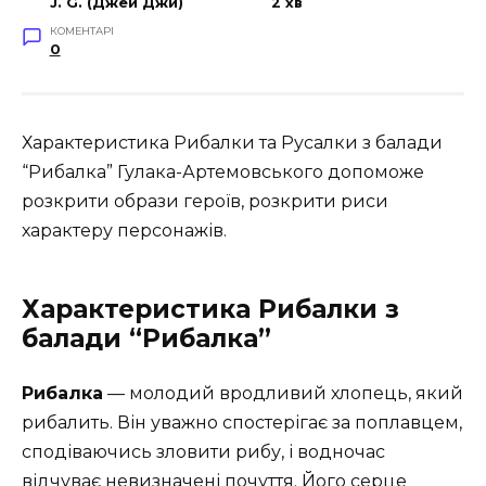
J. G. (Джей Джи)
2 хв
КОМЕНТАРІ
0
Характеристика Рибалки та Русалки з балади
“Рибалка” Гулака-Артемовського допоможе
розкрити образи героїв, розкрити риси
характеру персонажів.
Характеристика Рибалки з
балади “Рибалка”
Рибалка
— молодий вродливий хлопець, який
рибалить. Він уважно спостерігає за поплавцем,
сподіваючись зловити рибу, і водночас
відчуває невизначені почуття. Його серце