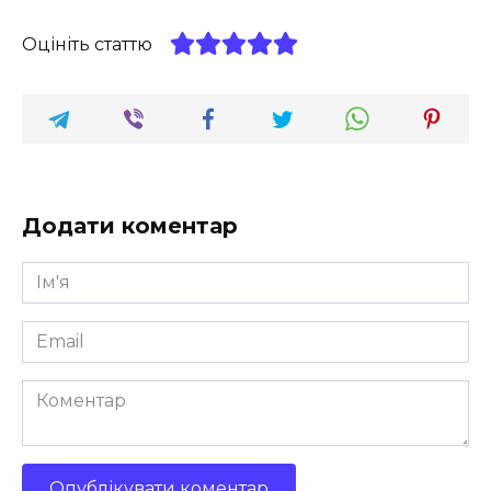
Оцініть статтю
Додати коментар
Ім'я
*
Email
*
Коментар