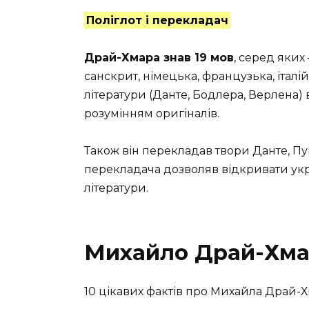
Поліглот і перекладач
Драй-Хмара знав 19 мов
, серед яких
санскрит, німецька, французька, італ
літератури (Данте, Бодлера, Верлена)
розумінням оригіналів.
Також він перекладав твори Данте, Пуш
перекладача дозволяв відкривати укра
літератури.
Михайло Драй-Хмар
10 цікавих фактів про Михайла Драй-