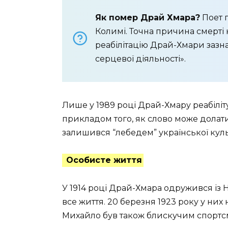
Як помер Драй Хмара?
Поет п
Колимі. Точна причина смерті 
реабілітацію Драй-Хмари зазна
серцевої діяльності».
Лише у 1989 році Драй-Хмару реабіліт
прикладом того, як слово може дола
залишився “лебедем” української культ
Особисте життя
У 1914 році Драй-Хмара одружився із
все життя. 20 березня 1923 року у ни
Михайло був також блискучим спортс