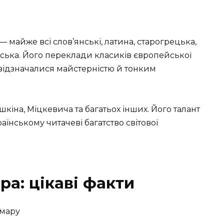
 — майже всі слов’янські, латина, старогрецька,
ійська. Його переклади класиків європейської
 відзначалися майстерністю й тонким
кіна, Міцкевича та багатьох інших. Його талант
їнському читачеві багатство світової
а: цікаві факти
Хмару