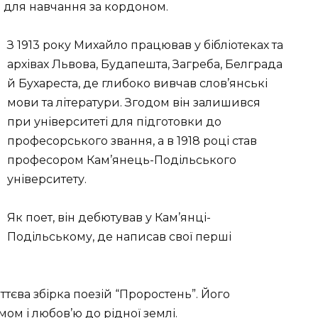
 для навчання за кордоном.
З 1913 року Михайло працював у бібліотеках та
архівах Львова, Будапешта, Загреба, Белграда
й Бухареста, де глибоко вивчав слов’янські
мови та літератури. Згодом він залишився
при університеті для підготовки до
професорського звання, а в 1918 році став
професором Кам’янець-Подільського
університету.
Як поет, він дебютував у Кам’янці-
Подільському, де написав свої перші
тєва збірка поезій “Проростень”. Його
ом і любов’ю до рідної землі.