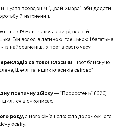
Він узяв псевдонім “Драй-Хмара”, аби додати
оротьбу й натхнення.
оет
знав 19 мов, включаючи рідкісні й
ецька. Він володів латиною, грецькою і багатьма
 із найосвіченіших поетів свого часу.
ерекладів світової класики.
Поет блискуче
ена, Шеллі та інших класиків світової
дну поетичну збірку
— “Проростень” (1926).
лишилися в рукописах.
ого роду,
а його сім’я належала до заможного
сну освіту.