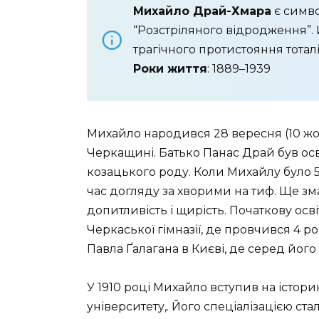
Михайло Драй-Хмара
є симво
“Розстріляного відродження”. Й
трагічного протистояння тоталі
Роки життя
: 1889–1939
Михайло народився
28 вересня
(10 жо
Черкащині. Батько Панас Драй був ос
козацького роду. Коли Михайлу було 5
час догляду за хворими на тиф. Ще 
допитливість і щирість. Початкову осві
Черкаської гімназії, де провчився 4 р
Павла Ґалагана в Києві, де серед його 
У 1910 році Михайло вступив на істор
університету,. Його спеціалізацією ста