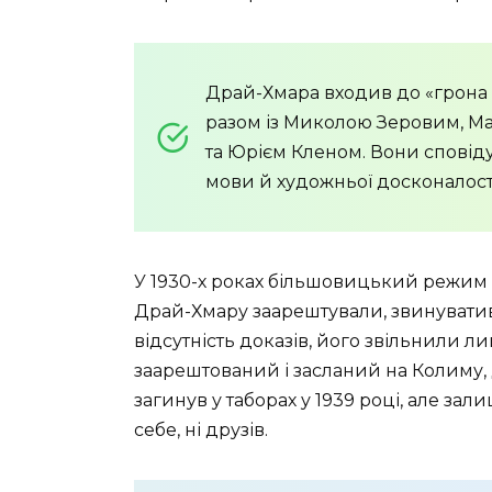
Драй-Хмара входив до «грона п
разом із Миколою Зеровим, 
та Юрієм Кленом. Вони сповіду
мови й художньої досконалості
У 1930-х роках більшовицький режим п
Драй-Хмару заарештували, звинуватив
відсутність доказів, його звільнили лиш
заарештований і засланий на Колиму,
загинув у таборах у 1939 році, але за
себе, ні друзів.