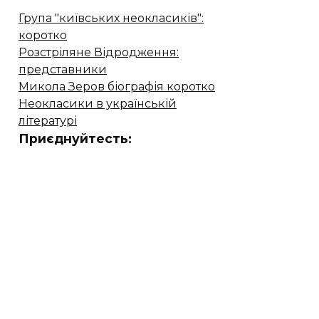
Група "київських неокласиків":
коротко
Розстріляне Відродження:
представники
Микола Зеров біографія коротко
Неокласики в українській
літературі
Приєднуйтесть: