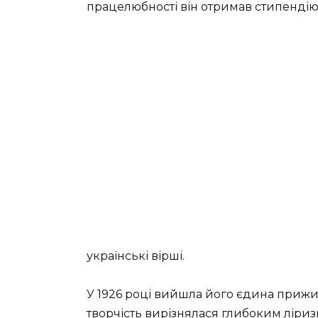
працелюбності він отримав стипендію
українські вірші.
У 1926 році вийшла його єдина прижит
творчість вирізнялася глибоким ліризм