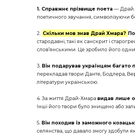
1. Справжнє прізвище поета
— Драй. 
поетичного звучання, символізуючи б
2.
Скільки мов знав Драй Хмара?
П
стародавні, такі як санскрит і старогр
слов’янськими. Це зробило його одним
3.
Він подарував українцям багато п
перекладав твори Данте, Бодлера, Верл
літератури українською.
4. За життя Драй-Хмара
видав лише о
Інші його твори було знищено або за
5.
Він походив із заможного козацьк
селянства, що давало змогу здобути які