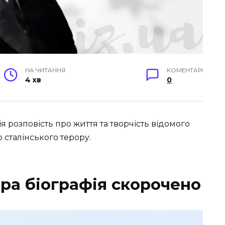
НА ЧИТАННЯ
КОМЕНТАРІ
4 хв
0
 розповість про життя та творчість відомого
 сталінського терору.
а біографія скорочено