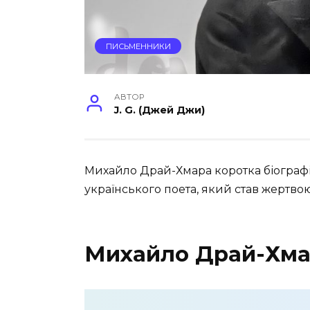
ПИСЬМЕННИКИ
АВТОР
J. G. (Джей Джи)
Михайло Драй-Хмара коротка біографія
українського поета, який став жертвою
Михайло Драй-Хмар