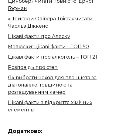
Цинобер» читати повністю. Ернст
Гофман
«Пригоди Олівера Твіста» читати –
Чарльз Діккенс
Цікаві факти про Аляску
Молюски: цікаві факти – ТОП 50
Цікаві факти про алкоголь – ТОП 21
Розповідь про степ
Як вибрати чохол для планшета за
діагоналлю, товщиною та
розташуванням камер
Цікаві факти з відкриття хімічних
елементів
Додатково: