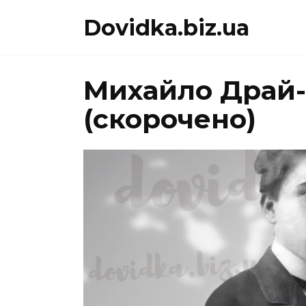
Перейти
Dovidka.biz.ua
до
вмісту
Михайло Драй-
(скорочено)