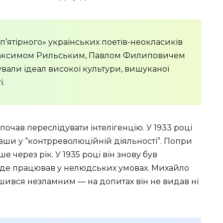
’ятірного» українських поетів-неокласиків
Максимом Рильським, Павлом Филиповичем
вали ідеал високої культури, вишуканої
.
очав переслідувати інтелігенцію. У 1933 році
ши у “контрреволюційній діяльності”. Попри
е через рік. У 1935 році він знову був
 де працював у нелюдських умовах. Михайло
лишився незламним — на допитах він не видав ні