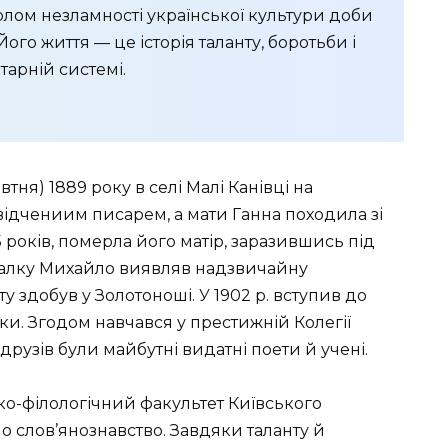
лом незламності української культури доби
ого життя — це історія таланту, боротьби і
тарній системі.
втня) 1889 року в селі Малі Канівці на
відчениим писарем, а мати Ганна походила зі
 років, померла його матір, заразившись під
змалку Михайло виявляв надзвичайну
ту здобув у Золотоноші. У 1902 р. вступив до
оки. Згодом навчався у престижній Колегії
друзів були майбутні видатні поети й учені.
ико-філологічний факультет Київського
ло слов’янознавство. Завдяки таланту й