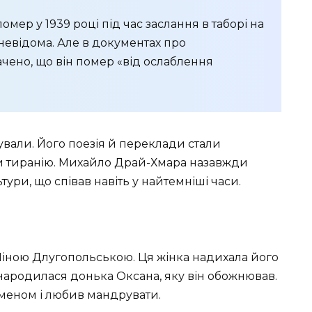
омер у 1939 році під час заслання в таборі на
невідома. Але в документах про
чено, що він помер «від ослаблення
ували. Його поезія й переклади стали
ти тиранію. Михайло Драй-Хмара назавжди
ури, що співав навіть у найтемніші часи.
 Ніною Длугопольською. Ця жінка надихала його
х народилася донька Оксана, яку він обожнював.
меном і любив мандрувати.