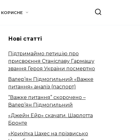
КОРИСНЕ
Нові статті
Підтримаймо петицію про
присвоєння Станіславу Гармашу
звання Героя України посмертно
Валер’ян Підмогильний «Важке
питання» аналіз (паспорт)
“Важке питання” скорочено –
Валер’ян Підмогильний
«Джейн Ейр» скачати. Шарлотта
Бронте
«Крихітка Цахес на прізвисько