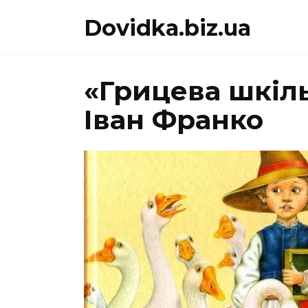
Перейти
Dovidka.biz.ua
до
вмісту
«Грицева шкіль
Іван Франко