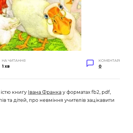
НА ЧИТАННЯ
КОМЕНТАРІ
1 хв
0
ністю книгу
Івана Франка
у форматах fb2, pdf,
в та дітей, про невміння учителів зацікавити