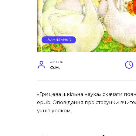
ІВАН ФРАНКО
АВТОР
O.H.
«Грицева шкільна наука» скачати пов
epub. Оповідання про стосунки вчителі
учнів уроком.