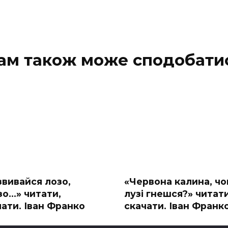
ам також може сподобати
вивайся лозо,
«Червона калина, чо
зо…» читати,
лузі гнешся?» читати
чати. Іван Франко
скачати. Іван Франк