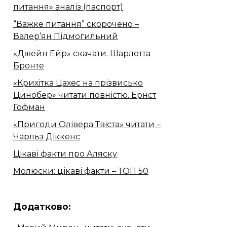
питання» аналіз (паспорт)
“Важке питання” скорочено –
Валер’ян Підмогильний
«Джейн Ейр» скачати. Шарлотта
Бронте
«Крихітка Цахес на прізвисько
Цинобер» читати повністю. Ернст
Гофман
«Пригоди Олівера Твіста» читати –
Чарльз Діккенс
Цікаві факти про Аляску
Молюски: цікаві факти – ТОП 50
Додатково: