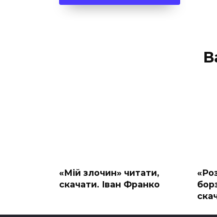
В
«Мій злочин» читати,
«Роз
скачати. Іван Франко
бор
ска