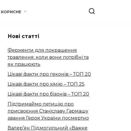
КОРИСНЕ
Нові статті
Ферменти для покращення
травлення: коли вони потрібні та
як працюють
Цікаві факти про геконів – ТОП 20
Цікаві факти про хімію – ТОП 25
Цікаві факти про бізонів – ТОП 20
Підтримаймо петицію про
присвоєння Станіславу Гармашу
звання Героя України посмертно
Валер’ян Підмогильний «Важке