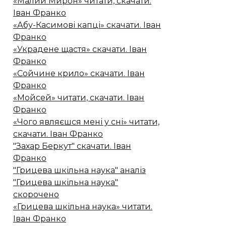
«Малий Мирон» читати, скачати.
Іван Франко
«Абу-Касимові капці» скачати. Іван
Франко
«Украдене щастя» скачати. Іван
Франко
«Сойчине крило» скачати. Іван
Франко
«Мойсей» читати, скачати. Іван
Франко
«Чого являєшся мені у сні» читати,
скачати. Іван Франко
"Захар Беркут" скачати. Іван
Франко
"Грицева шкільна наука" аналіз
"Грицева шкільна наука"
скорочено
«Грицева шкільна наука» читати.
Іван Франко