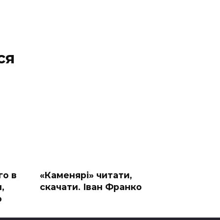
ся
го в
«Каменярі» читати,
,
скачати. Іван Франко
о