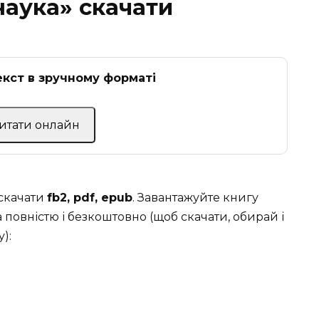
наука» скачати
кст в зручному форматі
Читати онлайн
 скачати
fb2, pdf, epub
. Завантажуйте книгу
 повністю і безкоштовно (щоб скачати, обирай і
):