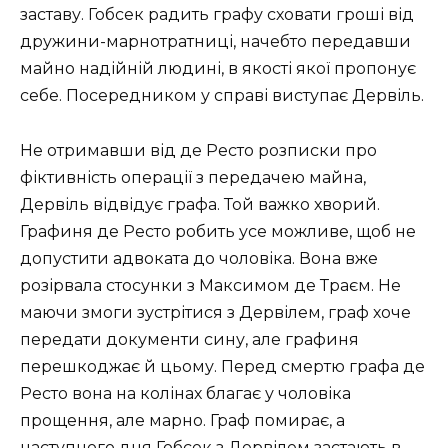
заставу. Гобсек радить графу сховати гроші від
дружини-марнотратниці, начебто передавши
майно надійній людині, в якості якої пропонує
себе. Посередником у справі виступає Дервіль.
Не отримавши від де Ресто розписки про
фіктивність операції з передачею майна,
Дервіль відвідує графа. Той важко хворий.
Графиня де Ресто робить усе можливе, щоб не
допустити адвоката до чоловіка. Вона вже
розірвала стосунки з Максимом де Траєм. Не
маючи змоги зустрітися з Дервілем, граф хоче
передати документи сину, але графиня
перешкоджає й цьому. Перед смертю графа де
Ресто вона на колінах благає у чоловіка
прощення, але марно. Граф помирає, а
наступного дня Гобсек з Дервілем застають в