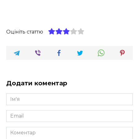
Оцініть статтю
Додати коментар
Ім'я
*
Email
*
Коментар