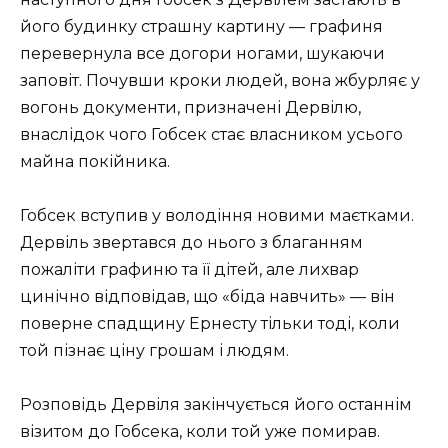
його будинку страшну картину — графиня
перевернула все догори ногами, шукаючи
заповіт. Почувши кроки людей, вона жбурляє у
вогонь документи, призначені Дервілю,
внаслідок чого Гобсек стає власником усього
майна покійника.
Гобсек вступив у володіння новими маєтками.
Дервіль звертався до нього з благанням
пожаліти графиню та її дітей, але лихвар
цинічно відповідав, що «біда навчить» — він
поверне спадщину Ернесту тільки тоді, коли
той пізнає ціну грошам і людям.
Розповідь Дервіля закінчується його останнім
візитом до Гобсека, коли той уже помирав.