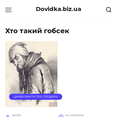
Перейти
Dovidka.biz.ua
до
вмісту
Хто такий гобсек
ЦІКАВІ ФАКТИ ПРО ЛЮДИНУ
АВТОР
НА ЧИТАННЯ