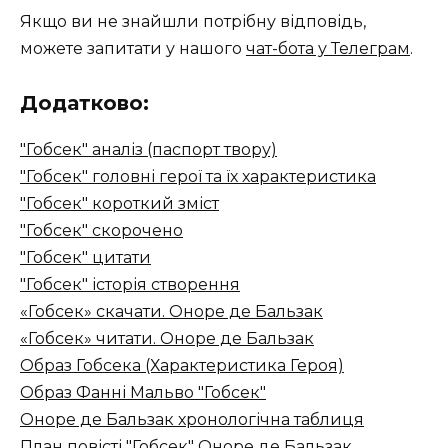
Якщо ви не знайшли потрібну відповідь,
можете запитати у нашого
чат-бота у Телеграм
.
Додатково:
"Гобсек" аналіз (паспорт твору)
"Гобсек" головні герої та їх характеристика
"Гобсек" короткий зміст
"Гобсек" скорочено
"Гобсек" цитати
"Гобсек" історія створення
«Гобсек» скачати. Оноре де Бальзак
«Гобсек» читати. Оноре де Бальзак
Образ Гобсека (Характеристика Героя)
Образ Фанні Мальво "Гобсек"
Оноре де Бальзак хронологічна таблиця
План повісті "Гобсек" Оноре де Бальзак