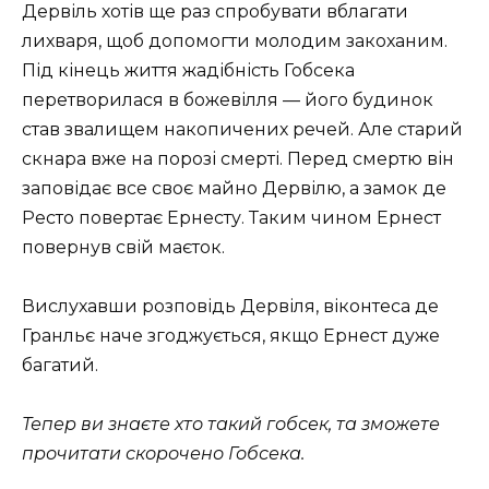
Дервіль хотів ще раз спробувати вблагати
лихваря, щоб допомогти молодим закоханим.
Під кінець життя жадібність Гобсека
перетворилася в божевілля — його будинок
став звалищем накопичених речей. Але старий
скнара вже на порозі смерті. Перед смертю він
заповідає все своє майно Дервілю, а замок де
Ресто повертає Ернесту. Таким чином Ернест
повернув свій маєток.
Вислухавши розповідь Дервіля, віконтеса де
Гранльє наче згоджується, якщо Ернест дуже
багатий.
Тепер ви знаєте хто такий гобсек, та зможете
прочитати скорочено Гобсека.