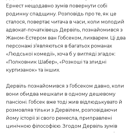
Ернест нещодавно зумів повернути собі
родинну спадщину. Розповідь про те, як це
сталося, повертає читача в часи, коли молодий
адвокат-початківець Дервіль, познайомився з
Жаном-Естером ван Гобсеком, лихварем. Ці два
персонажі з’являються в багатьох романах
«Людської комедії», хоча б у вигляді згадок:
«Полковник Шабер», «Розкоші та злидні
куртизанок» та інших.
Дервіль познайомився з Гобсеком давно, коли
вони обидва мешкали в одному дешевому
пансіоні. Гобсек вже тоді жив відлюдькувато й
розмовляв тільки з Дервілем, розповідаючи
йому історії зі свого ремесла, приправлені
цинічною філософією. Згодом Дервіль зумів