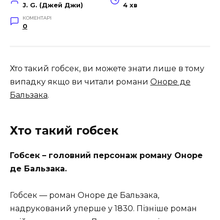
J. G. (Джей Джи)
4 хв
КОМЕНТАРІ
0
Хто такий гобсек, ви можете знати лише в тому
випадку якщо ви читали романи
Оноре де
Бальзака
.
Хто такий гобсек
Гобсек – головний персонаж роману Оноре
де Бальзака.
Гобсек — роман Оноре де Бальзака,
надрукований уперше у 1830. Пізніше роман