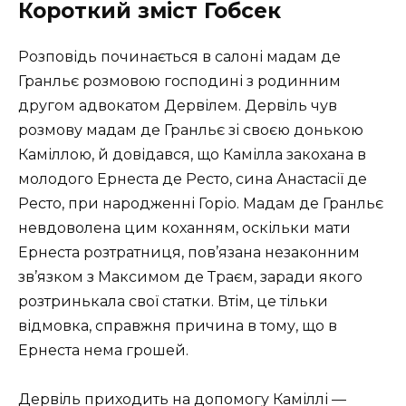
Короткий зміст Гобсек
Розповідь починається в салоні мадам де
Гранльє розмовою господині з родинним
другом адвокатом Дервілем. Дервіль чув
розмову мадам де Гранльє зі своєю донькою
Каміллою, й довідався, що Камілла закохана в
молодого Ернеста де Ресто, сина Анастасії де
Ресто, при народженні Горіо. Мадам де Гранльє
невдоволена цим коханням, оскільки мати
Ернеста розтратниця, пов’язана незаконним
зв’язком з Максимом де Траєм, заради якого
розтринькала свої статки. Втім, це тільки
відмовка, справжня причина в тому, що в
Ернеста нема грошей.
Дервіль приходить на допомогу Каміллі —