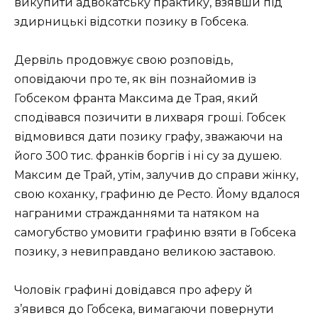
викупити адвокатську практику, взявши під
здирницькі відсотки позику в Гобсека.
Дервіль продовжує свою розповідь,
оповідаючи про те, як він познайомив із
Гобсеком франта Максима де Трая, який
сподівався позичити в лихваря гроші. Гобсек
відмовився дати позику графу, зважаючи на
його 300 тис. франків боргів і ні су за душею.
Максим де Трай, утім, залучив до справи жінку,
свою коханку, графиню де Ресто. Йому вдалося
награними стражданнями та натяком на
самогубство умовити графиню взяти в Гобсека
позику, з невиправдано великою заставою.
Чоловік графині довідався про аферу й
з’явився до Гобсека, вимагаючи повернути