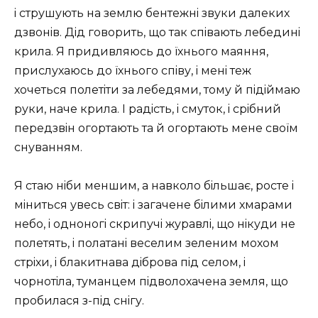
i струшують на землю бентежнi звуки далеких
дзвонiв. Дiд говорить, що так спiвають лебединi
крила. Я придивляюсь до їхнього маяння,
прислухаюсь до їхнього спiву, i менi теж
хочеться полетiти за лебедями, тому й пiдiймаю
руки, наче крила. I радiсть, i смуток, i срiбний
передзвiн огортають та й огортають мене своїм
снуванням.
Я стаю нiби меншим, а навколо бiльшає, росте i
мiниться увесь свiт: i загачене бiлими хмарами
небо, i одноногi скрипучi журавлi, що нiкуди не
полетять, i полатанi веселим зеленим мохом
стрiхи, i блакитнава дiброва пiд селом, i
чорнотiла, туманцем пiдволохачена земля, що
пробилася з-пiд снiгу.