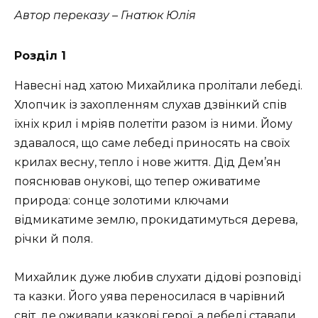
Автор переказу – Гнатюк Юлія
Розділ 1
Навесні над хатою Михайлика пролітали лебеді.
Хлопчик із захопленням слухав дзвінкий спів
їхніх крил і мріяв полетіти разом із ними. Йому
здавалося, що саме лебеді приносять на своїх
крилах весну, тепло і нове життя. Дід Дем’ян
пояснював онукові, що тепер оживатиме
природа: сонце золотими ключами
відмикатиме землю, прокидатимуться дерева,
річки й поля.
Михайлик дуже любив слухати дідові розповіді
та казки. Його уява переносилася в чарівний
світ, де оживали казкові герої, а лебеді ставали