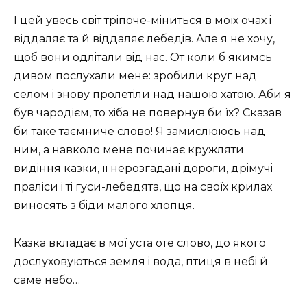
I цей увесь свiт трiпоче-мiниться в моїх очах i
вiддаляє та й вiддаляє лебедiв. Але я не хочу,
щоб вони одлiтали вiд нас. От коли б якимсь
дивом послухали мене: зробили круг над
селом i знову пролетiли над нашою хатою. Аби я
був чародiєм, то хiба не повернув би їх? Сказав
би таке таємниче слово! Я замислююсь над
ним, а навколо мене починає кружляти
видiння казки, її нерозгаданi дороги, дрiмучi
пралiси i тi гуси-лебедята, що на своїх крилах
виносять з бiди малого хлопця.
Казка вкладає в мої уста оте слово, до якого
дослуховуються земля i вода, птиця в небi й
саме небо…