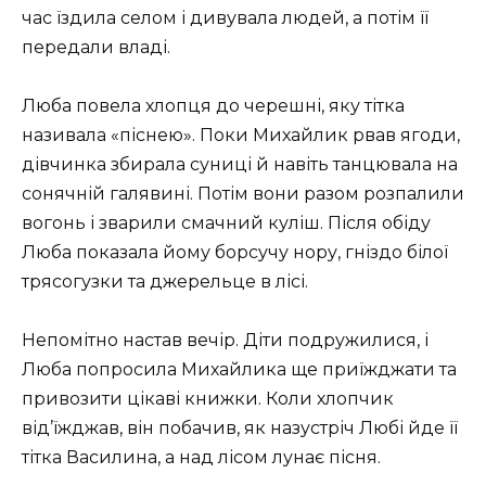
час їздила селом і дивувала людей, а потім її
передали владі.
Люба повела хлопця до черешні, яку тітка
називала «піснею». Поки Михайлик рвав ягоди,
дівчинка збирала суниці й навіть танцювала на
сонячній галявині. Потім вони разом розпалили
вогонь і зварили смачний куліш. Після обіду
Люба показала йому борсучу нору, гніздо білої
трясогузки та джерельце в лісі.
Непомітно настав вечір. Діти подружилися, і
Люба попросила Михайлика ще приїжджати та
привозити цікаві книжки. Коли хлопчик
від’їжджав, він побачив, як назустріч Любі йде її
тітка Василина, а над лісом лунає пісня.