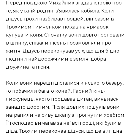
Перед поїздкою Михайлик згадав історію про
те, як у їхній родині з’явилася кобила. Коли
дідусь трохи назбирав грошей, він разом із
Трохимом Тимченком поїхав на ярмарок
купувати коня. Спочатку вони довго гостювали
в шинку, співали пісень і розмовляли про
життя. Дідусь переконував усіх, що для бідної
людини найдорожчими є земля, добра
дружина та пісня.
Коли вони нарешті дісталися кінського базару,
то побачили багато коней. Гарний кінь-
лискунець, якого продавав циган, виявився
занадто дорогим. Після довгих пошуків вони
натрапили на сиву шкапу з прогнутим хребтом.
Її господар вимагав за неї всі гроші, які були в
діда. Трохим переконав дідуся, що це вигідна