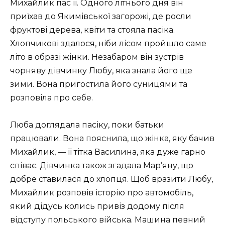
Михайлик пас її. Одного літнього дня він
приїхав до Якимівської загорожі, де росли
фруктові дерева, квіти та стояла пасіка.
Хлопчикові здалося, ніби лісом пройшло саме
літо в образі жінки. Незабаром він зустрів
чорняву дівчинку Любу, яка знала його ще
зими. Вона пригостила його суницями та
розповіла про себе.
Люба доглядала пасіку, поки батьки
працювали. Вона пояснила, що жінка, яку бачив
Михайлик, — її тітка Василина, яка дуже гарно
співає. Дівчинка також згадала Мар’яну, що
добре ставилася до хлопця. Щоб вразити Любу,
Михайлик розповів історію про автомобіль,
який дідусь колись привіз додому після
відступу польського війська. Машина певний