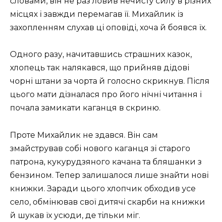
словами, він не раз ловив нечисту силу в різних
місцях і завжди перемагав її. Михайлик із
захопленням слухав ці оповіді, хоча й боявся їх.
Одного разу, начитавшись страшних казок,
хлопець так налякався, що прийняв дідові
чорні штани за чорта й голосно скрикнув. Після
цього мати дізналася про його нічні читання і
почала замикати каганця в скриню.
Проте Михайлик не здався. Він сам
змайстрував собі нового каганця зі старого
патрона, кукурудзяного качана та бляшанки з
бензином. Тепер залишалося лише знайти нові
книжки. Заради цього хлопчик обходив усе
село, обмінював свої дитячі скарби на книжки
й шукав їх усюди, де тільки міг.