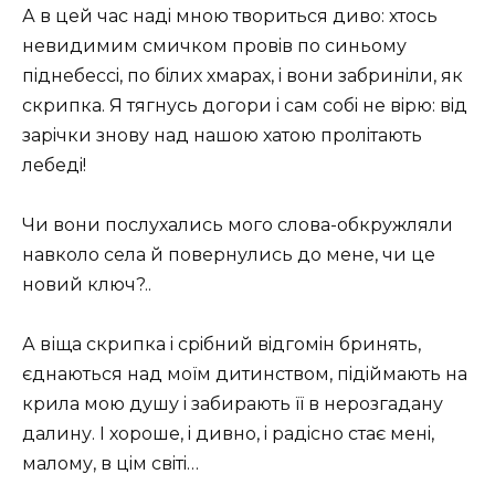
А в цей час надi мною твориться диво: хтось
невидимим смичком провiв по синьому
пiднебессi, по бiлих хмарах, i вони забринiли, як
скрипка. Я тягнусь догори i сам собi не вiрю: вiд
зарiчки знову над нашою хатою пролiтають
лебедi!
Чи вони послухались мого слова-обкружляли
навколо села й повернулись до мене, чи це
новий ключ?..
А віща скрипка i срiбний вiдгомiн бринять,
єднаються над моїм дитинством, пiдiймають на
крила мою душу i забирають її в нерозгадану
далину. I хороше, i дивно, i радiсно стає менi,
малому, в цiм свiтi…