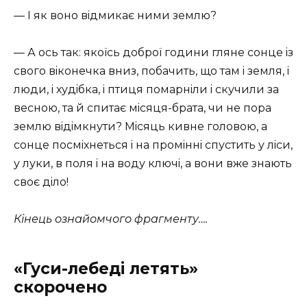
— I як воно вiдмикає ними землю?
— А ось так: якоїсь доброї години гляне сонце iз
свого вiконечка вниз, побачить, що там i земля, i
люди, i худiбка, i птиця помарнiли i скучили за
весною, та й спитає мiсяця-брата, чи не пора
землю вiдiмкнути? Мiсяць кивне головою, а
сонце посмiхнеться i на промiннi спустить у лiси,
у луки, в поля i на воду ключi, а вони вже знають
своє дiло!
Кінець ознайомчого фрагменту….
«Гуси-лебеді летять»
скорочено