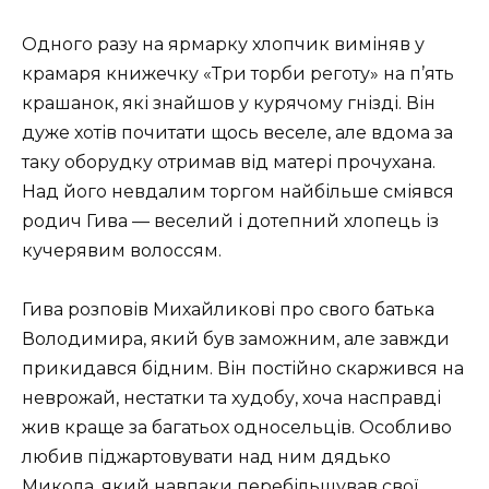
Одного разу на ярмарку хлопчик виміняв у
крамаря книжечку «Три торби реготу» на п’ять
крашанок, які знайшов у курячому гнізді. Він
дуже хотів почитати щось веселе, але вдома за
таку оборудку отримав від матері прочухана.
Над його невдалим торгом найбільше сміявся
родич Гива — веселий і дотепний хлопець із
кучерявим волоссям.
Гива розповів Михайликові про свого батька
Володимира, який був заможним, але завжди
прикидався бідним. Він постійно скаржився на
неврожай, нестатки та худобу, хоча насправді
жив краще за багатьох односельців. Особливо
любив піджартовувати над ним дядько
Микола, який навпаки перебільшував свої