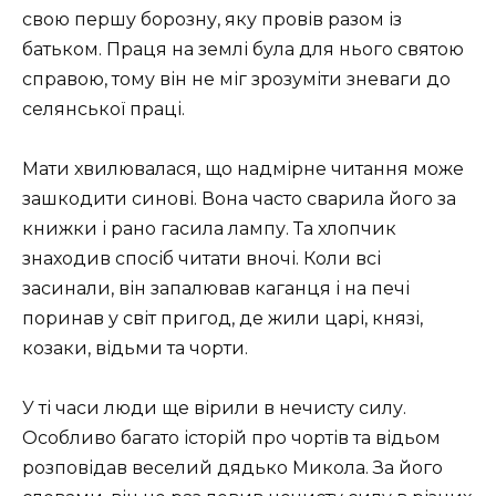
свою першу борозну, яку провів разом із
батьком. Праця на землі була для нього святою
справою, тому він не міг зрозуміти зневаги до
селянської праці.
Мати хвилювалася, що надмірне читання може
зашкодити синові. Вона часто сварила його за
книжки і рано гасила лампу. Та хлопчик
знаходив спосіб читати вночі. Коли всі
засинали, він запалював каганця і на печі
поринав у світ пригод, де жили царі, князі,
козаки, відьми та чорти.
У ті часи люди ще вірили в нечисту силу.
Особливо багато історій про чортів та відьом
розповідав веселий дядько Микола. За його