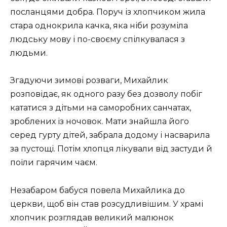
посланцями добра. Поруч із хлопчиком жила
стара однокрила качка, яка ніби розуміла
людську мову і по-своєму спілкувалася з
людьми.
Згадуючи зимові розваги, Михайлик
розповідає, як одного разу без дозволу побіг
кататися з дітьми на саморобних санчатах,
зроблених із ночовок. Мати знайшла його
серед гурту дітей, забрала додому і насварила
за пустощі. Потім хлопця лікували від застуди й
поїли гарячим чаєм.
Незабаром бабуся повела Михайлика до
церкви, щоб він став розсудливішим. У храмі
хлопчик розглядав великий малюнок