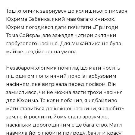
Тоді хлопчик звернувся до колишнього писаря
Юхрима Бабенка, який мав багато книжок.
Юхрим погодився дати почитати «Пригоди
Тома Сойєра», але зажадав чотири склянки
гарбузового насіння. Для Михайлика це була
майже нездійсненна умова.
Незабаром хлопчик помітив, що мати носить
під одягом полотняний пояс із гарбузовим
насінням, яке вигрівала перед посівом. Він
замислився, чи не можна взяти трохи насіння
для Юхрима. Та коли побачив, як дбайливо
мати ставиться до кожної насінини, як любить
землю й рослини, йому стало зрозуміло,
наскільки дорогоцінним є це багатство. Мати
навчила його любити природу, бачити красу