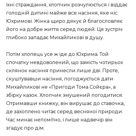
їхні страждання, хлопчик розчулюється і віддає
голодній дитині майже все насіння, яке ніс
Юхримові. Жінка щиро дякує й благословляє
його на добре життя серед людей. Ця зустріч
глибоко западає Михайликові в душу.
Потім хлопець усе ж іде до Юхрима. Той
спочатку невдоволений, що замість чотирьох
склянок насіння принесли лише дві. Проте,
скуштувавши насіння, погоджується дати
Михайликові не «Пригоди Тома Сойєра», а
збірку казок. Хлопчик змушений погодитися.
Отримавши книжку, він вирушає до ставочка,
де захоплено читає серед весняної природи.
Час минає непомітно, і лише надвечір він
згадує про дім.