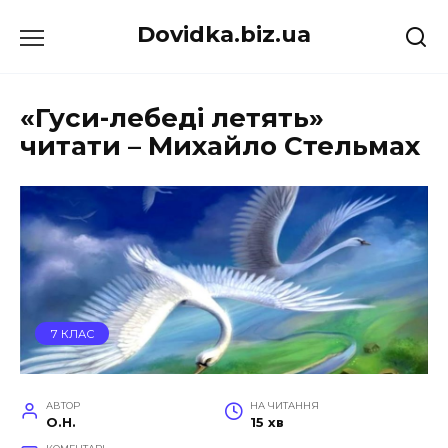
Перейти
Dovidka.biz.ua
до
вмісту
«Гуси-лебеді летять»
читати – Михайло Стельмах
7 КЛАС
АВТОР
НА ЧИТАННЯ
O.H.
15 хв