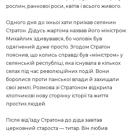
рослин, ранкової роси, квітів і всього живого.
Одного дня до їхньої хати приїхав селянин
Стратон. Дідусь жартома назвав його міністром.
Михайлик здивувався, бо чоловік був
одягнений дуже просто. Згодом Стратон
пояснив, що колись справді був «міністром» у
селянській республіці, яка існувала в кількох
селах під час революційних подій. Вони
боролися проти панської влади й захищали
свої землі. Розмова зі Стратоном відкрила
хлопчикові нову сторінку історії та життя
простих людей.
Після від’їзду Стратона до діда завітав
церковний староста — титар. Він любив