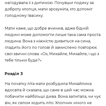
нагодувала її з дитиною. Почувши подяку за
доброту хлопця, мати зрозуміла, хто допоміг
голодному Івасику.
Мати каже, що добре вчинив, адже бідній
людині може допомогти лише така сама проста
людина. Вона з ніжністю дивиться на сина,
гладить його по голові й замислено повторює
свої звичні слова: «Ох, Михайле, Михайле, і що з
тебе тільки буде?»
Розділ 3
На початку літа мати розбудила Михайлика
вдосвіта й сказала, що саме в цей час можна
побачити найбільші дива. Вона запитала, чи чує
він, як селом ходить літо. Хлопчик нічого не