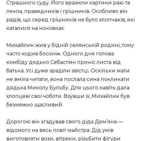
Страшного суду. Його вразили картини раю та
пекла, праведників і грішників. Особливо він
радів, що серед грішників не було хлопчаків, які
каталися на ночовках.
Михайлик жив у бідній селянській родині, тому
часто ходив босоніж. Одного дня голова
комбіду дядько Себастіян приніс листа від
батька. Усі дуже зраділи звістці. Оскільки мати
не вміла читати, вона послала сина покликати
дядька Миколу Бульбу. Для цього навіть дала
хлопцеві свої чоботи. Взувши їх, Михайлик був
безмежно щасливий.
Дорогою він згадував свого діда Дем’яна —
відомого на весь повіт майстра. Дід умів
виготовляти вози, вітряки, різьбити фігури