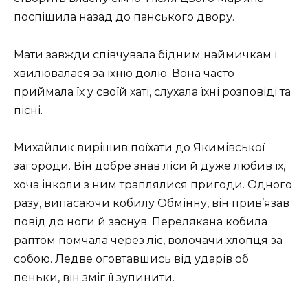
поспішила назад до панського двору.
Мати завжди співчувала бідним наймичкам і
хвилювалася за їхню долю. Вона часто
приймала їх у своїй хаті, слухала їхні розповіді та
пісні.
Михайлик вирішив поїхати до Якимівської
загороди. Він добре знав ліси й дуже любив їх,
хоча інколи з ним траплялися пригоди. Одного
разу, випасаючи кобилу Обмінну, він прив’язав
повід до ноги й заснув. Перелякана кобила
раптом помчала через ліс, волочачи хлопця за
собою. Ледве оговтавшись від ударів об
пеньки, він зміг її зупинити.