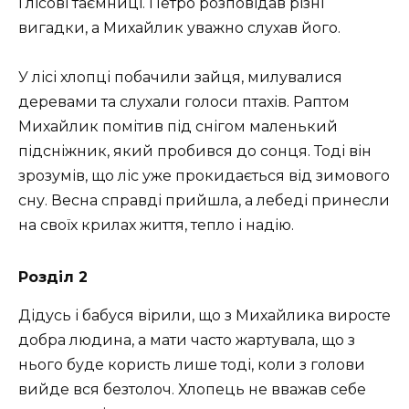
і лісові таємниці. Петро розповідав різні
вигадки, а Михайлик уважно слухав його.
У лісі хлопці побачили зайця, милувалися
деревами та слухали голоси птахів. Раптом
Михайлик помітив під снігом маленький
підсніжник, який пробився до сонця. Тоді він
зрозумів, що ліс уже прокидається від зимового
сну. Весна справді прийшла, а лебеді принесли
на своїх крилах життя, тепло і надію.
Розділ 2
Дідусь і бабуся вірили, що з Михайлика виросте
добра людина, а мати часто жартувала, що з
нього буде користь лише тоді, коли з голови
вийде вся безтолоч. Хлопець не вважав себе