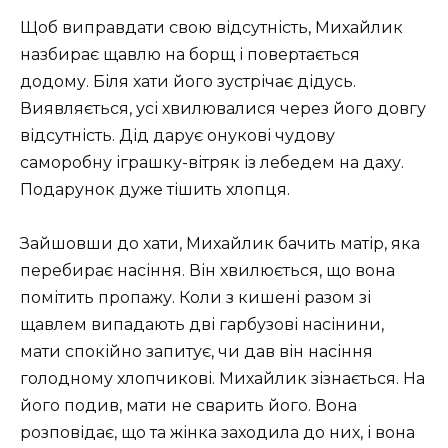
Щоб виправдати свою відсутність, Михайлик
назбирає щавлю на борщ і повертається
додому. Біля хати його зустрічає дідусь.
Виявляється, усі хвилювалися через його довгу
відсутність. Дід дарує онукові чудову
саморобну іграшку-вітряк із лебедем на даху.
Подарунок дуже тішить хлопця.
Зайшовши до хати, Михайлик бачить матір, яка
перебирає насіння. Він хвилюється, що вона
помітить пропажу. Коли з кишені разом зі
щавлем випадають дві гарбузові насінини,
мати спокійно запитує, чи дав він насіння
голодному хлопчикові. Михайлик зізнається. На
його подив, мати не сварить його. Вона
розповідає, що та жінка заходила до них, і вона