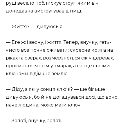
руцi весело поблискує струг, яким вiн
донедавна вистругував шпицi.
— Життя? — дивуюсь я.
— Еге ж: i весну, i життя. Тепер, внучку, геть-
чисто все почне оживати: скресне крига на
рiках та озерах, розмерзнеться сiк у деревах,
прокинеться грiм у хмарах, а сонце своїми
ключами вiдiмкне землю.
— Діду, а якi у сонця ключi? — ще бiльше
дивуюсь я, бо й не догадувався досi, що воно,
наче людина, може мати ключi.
— Золотi, внучку, золотi.