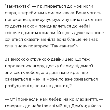
“Так-так-так”, — притирається до моєї ноги
стара, з перебитим крилом качка. Вона чогось
непокоїться, викручує рухливу шию i то одним,
то другим оком придивляється до неба i
трiпоче єдиним крилом. Їй щось дуже важливе
хочеться сказати менi, та вона бiльше не знає
слiв i знову повторює: “Так-так-так”^
За високою стрункою дзвiницею, що теж
поривається вгору, десь у бiлому пiдхмар’ї
зникають лебедi, але дзвiн їхнiх крил ще
озивається в менi, а може, то вже озиваються
розбудженi дзвони на дзвiницi?
— От i принесли нам лебедi на крилах життя, —
говорить до неба i землi мiй дiд Дем’ян; у його