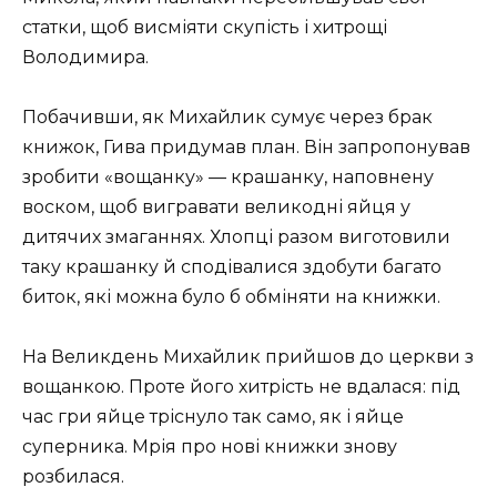
статки, щоб висміяти скупість і хитрощі
Володимира.
Побачивши, як Михайлик сумує через брак
книжок, Гива придумав план. Він запропонував
зробити «вощанку» — крашанку, наповнену
воском, щоб вигравати великодні яйця у
дитячих змаганнях. Хлопці разом виготовили
таку крашанку й сподівалися здобути багато
биток, які можна було б обміняти на книжки.
На Великдень Михайлик прийшов до церкви з
вощанкою. Проте його хитрість не вдалася: під
час гри яйце тріснуло так само, як і яйце
суперника. Мрія про нові книжки знову
розбилася.