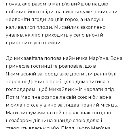
почув, але разом із матір’ю вийшов надвір і
побачив його сліди: на вишнях уже починали
червоніти ягоди, зацвів горох, а на груші
наливалися плоди. Михайлик захоплено
уявляв, як літо приходить у село вночі й
приносить усі ці зміни.
До них завітала попова наймичка Мар’яна. Вона
принесла гостинці та розповіла, що в
Якимівській загороді вже достигли ранні білі
черешні. Дівчина пообіцяла домовитися з
господарем, щоб Михайлик міг нарвати ягід.
Потім Мар’яна розповіла свій сон: ніби вона
місила тісто, а у вікно заглядав повний місяць.
Мати витлумачила цей сон як знак того, що
незабаром дівчина знайде свою долю і
створить власну сім’ю. Після цього Мар’яна