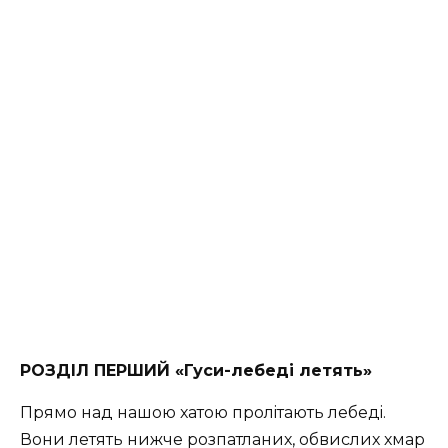
РОЗДIЛ ПЕРШИЙ «Гуси-лебеді летять»
Прямо над нашою хатою пролiтають лебедi.
Вони летять нижче розпатланих, обвислих хмар