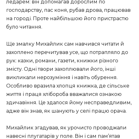
ледарем: він допомагав дорослим по
господарству, пас коня, рубав дрова, працював
на городі. Проте найбільшою його пристрастю
було читання.
Ще змалку Михайлик сам навчився читати й
захоплено перечитував усе, що потрапляло до
рук: казки, романи, газети, книжки різного
змісту. Одні твори захоплювали його, інші
викликали нерозуміння і навіть обурення.
Особливо вразила хлопця книжка, де сільське
життя і праця хлібороба вважалися ознакою
здичавіння. Це здалося йому несправедливим,
адже він знав, як шанують у селі працю орача.
Михайлик згадував, як урочисто проводжали
навесні плугатарів у поле. Він і сам пам’ятав