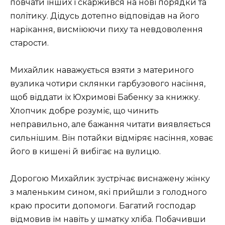
повчати інших і скаржився на нові порядки та
політику. Дідусь дотепно відповідав на його
нарікання, висміюючи пиху та невдоволення
старости.
Михайлик наважується взяти з материного
вузлика чотири склянки гарбузового насіння,
щоб віддати їх Юхримові Бабенку за книжку.
Хлопчик добре розуміє, що чинить
неправильно, але бажання читати виявляється
сильнішим. Він потайки відміряє насіння, ховає
його в кишені й вибігає на вулицю.
Дорогою Михайлик зустрічає виснажену жінку
з маленьким сином, які прийшли з голодного
краю просити допомоги. Багатий господар
відмовив їм навіть у шматку хліба. Побачивши