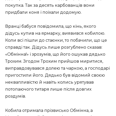
покупка. Так за десять карбованців вони
придбали коня і поїхали додомую.
Вранці бабуся повідомила, що кінь, якого
дідусь купив на ярмарку, виявився кобилою.
Коли всі пішли до стаєнки, то побачили, що це
справді так. Дідусь лише розгублено сказав:
«Обмінна!» і зрозумів, що його ошукав дядько
Трохим. Згодом Трохим прийшов миритися,
виправдовувався долею та чаркою, а господарі
пригостили його. Дядько був відомий своєю
неквапливістю й навіть колись урятував
потопаючого титаря лише після довгих
роздумів.
Кобила отримала прізвисько Обмінна, а