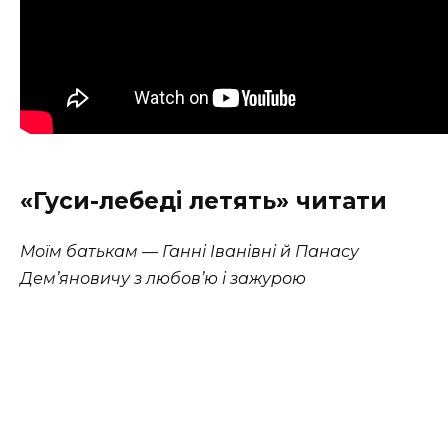
«Гуси-лебеді летять» читати
Моїм батькам — Ганнi Iванiвнi
й Панасу
Дем’яновичу з любов’ю i зажурою