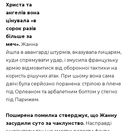
Христа та
ангелів вона
цінувала «в
сорок разів
більше за
меч».
Жанна
йшла в авангарді штурмів, вказувала лицарям,
куди спрямувати удар, і змусила французьку
армію відмовитися від оборонної тактики на
користь рішучих атак. При цьому вона сама
двічі була серйозно поранена: стрілою в плече
під Орлеаном та арбалетним болтом у стегно
під Парижем.
Поширена помилка стверджує, що Жанну
засудили суто за чаклунство.
Насправді