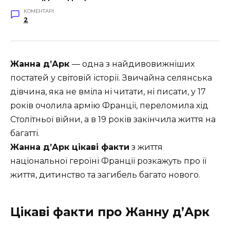
КОМЕНТАРІ
2
Жанна д’Арк
— одна з найдивовижніших
постатей у світовій історії. Звичайна селянська
дівчина, яка не вміла ні читати, ні писати, у 17
років очолила армію Франції, переломила хід
Столітньої війни, а в 19 років закінчила життя на
багатті.
Жанна д’Арк цікаві факти
з життя
національної героїні Франції розкажуть про її
життя, дитинство та загибель багато нового.
Цікаві факти про Жанну д’Арк