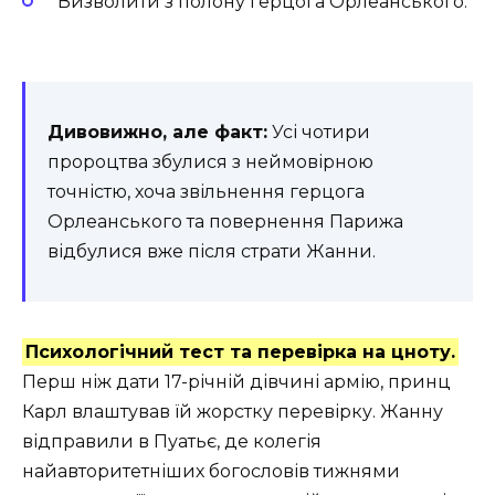
Визволити з полону герцога Орлеанського.
Дивовижно, але факт:
Усі чотири
пророцтва збулися з неймовірною
точністю, хоча звільнення герцога
Орлеанського та повернення Парижа
відбулися вже після страти Жанни.
Психологічний тест та перевірка на цноту.
Перш ніж дати 17-річній дівчині армію, принц
Карл влаштував їй жорстку перевірку. Жанну
відправили в Пуатьє, де колегія
найавторитетніших богословів тижнями