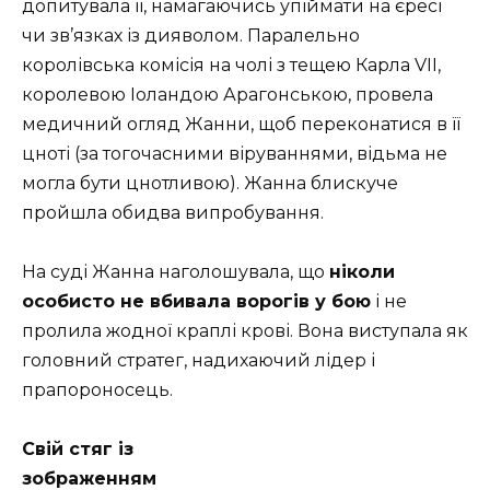
допитувала її, намагаючись упіймати на єресі
чи зв’язках із дияволом. Паралельно
королівська комісія на чолі з тещею Карла VII,
королевою Іоландою Арагонською, провела
медичний огляд Жанни, щоб переконатися в її
цноті (за тогочасними віруваннями, відьма не
могла бути цнотливою). Жанна блискуче
пройшла обидва випробування.
На суді Жанна наголошувала, що
ніколи
особисто не вбивала ворогів у бою
і не
пролила жодної краплі крові. Вона виступала як
головний стратег, надихаючий лідер і
прапороносець.
Свій стяг із
зображенням