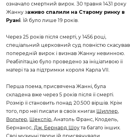
означало смертний вирок. 30 травня 1431 року
Жанну з
аживо спалили на Старому ринку в
Руані
. Їй було лише 19 років.
Через 25 років після смерті, у 1456 році,
спеціальний церковний суд повністю скасував
попередній вирок і визнав Жанну невинною.
Реабілітацію було проведено за ініціативою її
матері та за підтримки короля Карла VII.
Перша поема, присвячена Жанні, була
складена вже через 5 років після її смерті.
Розмір її становить понад 20.500 віршів. Крім
того, про неї писали в своїх книгах
Шиллер
,
Вольтер
,
Шекспір
, Анатоль Франс, Клодель,
Бернанос,
Дж. Бернард Шоу
та багато інших.
Свої музичні твори їй присвячували