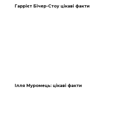
Гаррієт Бічер-Стоу цікаві факти
Ілля Муромець: цікаві факти