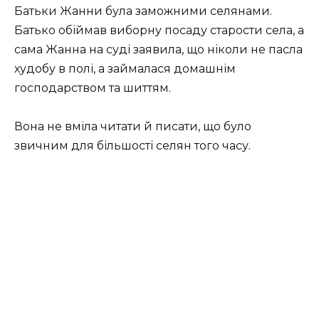
Батьки Жанни була заможними селянами.
Батько обіймав виборну посаду старости села, а
сама Жанна на суді заявила, що ніколи не пасла
худобу в полі, а займалася домашнім
господарством та шиттям.
Вона не вміла читати й писати, що було
звичним для більшості селян того часу.