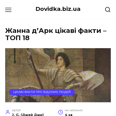
Перейти
Dovidka.biz.ua
до
вмісту
Жанна д’Арк цікаві факти –
ТОП 18
ЦІКАВІ ФАКТИ ПРО ВІДОМИХ ЛЮДЕЙ
АВТОР
НА ЧИТАННЯ
J. G. (Джей Джи)
4 хв