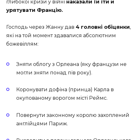
глибокої кризи у війні
наказали їй іти й
урятувати Францію.
Господь через Жанну дав
4 головні обіцянки
,
які на той момент здавалися абсолютним
божевіллям:
Зняти облогу з Орлеана (яку французи не
могли зняти понад пів року).
Коронувати дофіна (принца) Карла в
окупованому ворогом місті Реймс.
Повернути законному королю захоплений
англійцями Париж.