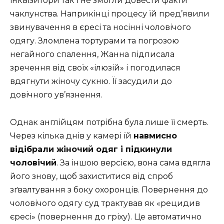
інквізитори так і не змогли довести факти
чаклунства. Наприкінці процесу їй пред’явили
звинувачення в єресі та носінні чоловічого
одягу. Зломлена тортурами та погрозою
негайного спалення, Жанна підписала
зречення від своїх «ілюзій» і погодилася
вдягнути жіночу сукню. Її засудили до
довічного ув’язнення.
Однак англійцям потрібна була лише її смерть.
Через кілька днів у камері їй
навмисно
відібрали жіночий одяг і підкинули
чоловічий
. За іншою версією, вона сама вдягла
його знову, щоб захиститися від спроб
зґвалтування з боку охоронців. Повернення до
чоловічого одягу суд трактував як «рецидив
єресі» (повернення до гріху). Це автоматично