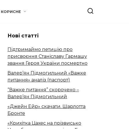
КОРИСНЕ
Нові статті
Підтримаймо петицію про
присвоєння Станіславу Гармашу
звання Героя України посмертно
Валер’ян Підмогильний «Важке
питання» аналіз (паспорт)
“Важке питання” скорочено –
Валер’ян Підмогильний
«Джейн Ейр» скачати. Шарлотта
Бронте
«Крихітка Цахес на прізвисько