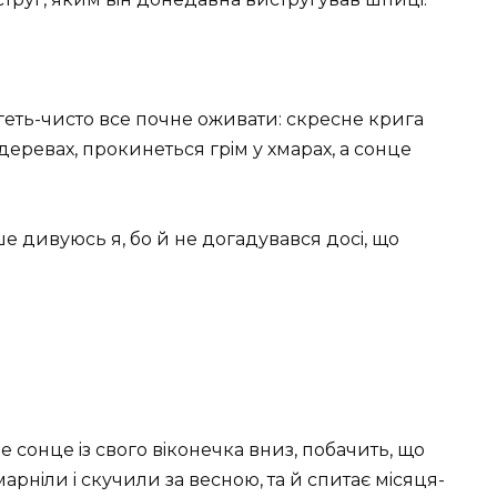
у, геть-чисто все почне оживати: скресне крига
у деревах, прокинеться грiм у хмарах, а сонце
ше дивуюсь я, бо й не догадувався досi, що
е сонце iз свого вiконечка вниз, побачить, що
помарнiли i скучили за весною, та й спитає мiсяця-