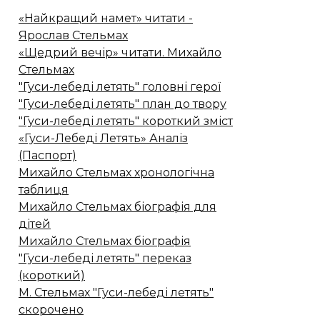
«Найкращий намет» читати -
Ярослав Стельмах
«Щедрий вечір» читати. Михайло
Стельмах
"Гуси-лебеді летять" головні герої
"Гуси-лебеді летять" план до твору
"Гуси-лебеді летять" короткий зміст
«Гуси-Лебеді Летять» Аналіз
(Паспорт)
Михайло Стельмах хронологічна
таблиця
Михайло Стельмах біографія для
дітей
Михайло Стельмах біографія
"Гуси-лебеді летять" переказ
(короткий)
М. Стельмах "Гуси-лебеді летять"
скорочено