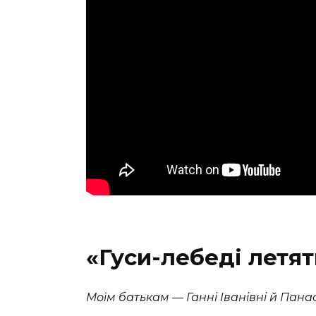
«Гуси-лебеді летят
Моїм батькам — Ганнi Iванiвнi
й Панас