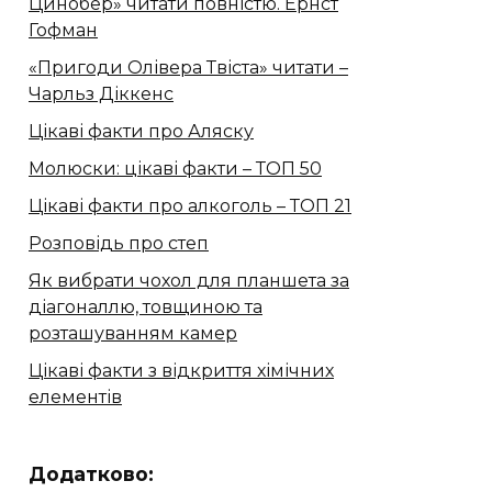
Цинобер» читати повністю. Ернст
Гофман
«Пригоди Олівера Твіста» читати –
Чарльз Діккенс
Цікаві факти про Аляску
Молюски: цікаві факти – ТОП 50
Цікаві факти про алкоголь – ТОП 21
Розповідь про степ
Як вибрати чохол для планшета за
діагоналлю, товщиною та
розташуванням камер
Цікаві факти з відкриття хімічних
елементів
Додатково: