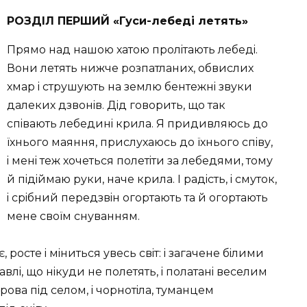
РОЗДIЛ ПЕРШИЙ «Гуси-лебеді летять»
Прямо над нашою хатою пролiтають лебедi.
Вони летять нижче розпатланих, обвислих
хмар i струшують на землю бентежнi звуки
далеких дзвонiв. Дiд говорить, що так
спiвають лебединi крила. Я придивляюсь до
їхнього маяння, прислухаюсь до їхнього спiву,
i менi теж хочеться полетiти за лебедями, тому
й пiдiймаю руки, наче крила. I радiсть, i смуток,
i срiбний передзвiн огортають та й огортають
мене своїм снуванням.
 росте i мiниться увесь свiт: i загачене бiлими
влi, що нiкуди не полетять, i полатанi веселим
рова пiд селом, i чорнотiла, туманцем