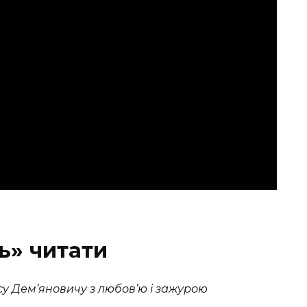
ь» читати
у Дем’яновичу з любов’ю i зажурою