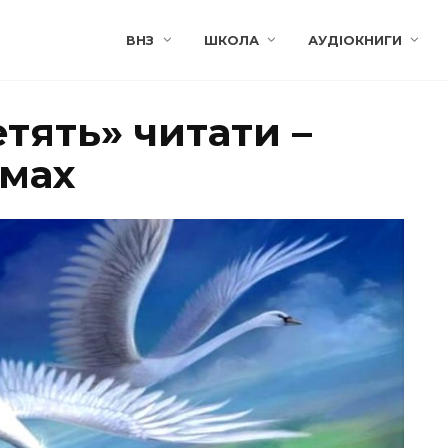
ВНЗ
ШКОЛА
АУДІОКНИГИ
етять» читати –
мах