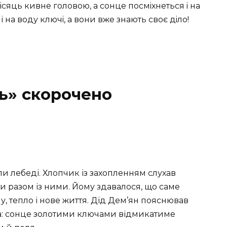
iсяць кивне головою, а сонце посмiхнеться i на
 i на воду ключi, а вони вже знають своє дiло!
ть» скорочено
и лебеді. Хлопчик із захопленням слухав
іти разом із ними. Йому здавалося, що саме
у, тепло і нове життя. Дід Дем’ян пояснював
а: сонце золотими ключами відмикатиме