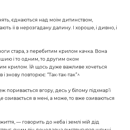
инять, єднаються над моїм дитинством,
ть її в нерозгадану далину. I хороше, i дивно, i
 ноги стара, з перебитим крилом качка. Вона
 шию i то одним, то другим оком
ним крилом. Їй щось дуже важливе хочеться
в i знову повторює: “Так-так-так”^
ж поривається вгору, десь у бiлому пiдхмар’ї
ще озивається в менi, а може, то вже озиваються
иття, — говорить до неба i землi мiй дiд
струг, яким вiн донедавна вистругував шпицi.