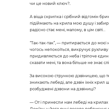
чи це новий ключ?..
А віща скрипка i срiбний вiдгомiн бр
пiдiймають на крила мою душу i забираю
радiсно стає менi, малому, в цiм свiтi…
“Так-так-так”, — притирається до моєї
чогось непокоїться, викручує рухливу
придивляється до неба i трiпоче єди
сказати менi, та вона бiльше не знає слi
За високою стрункою дзвiницею, що те
зникають лебедi, але дзвiн їхнiх крил 
розбудженi дзвони на дзвiницi?
— От i принесли нам лебедi на крилах ж
Дем’ян; у його руцi весело поблискує 