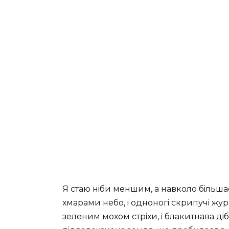
Я стаю нiби меншим, а навколо бiльшає,
хмарами небо, i одноногi скрипучi жура
зеленим мохом стрiхи, i блакитнава дiб