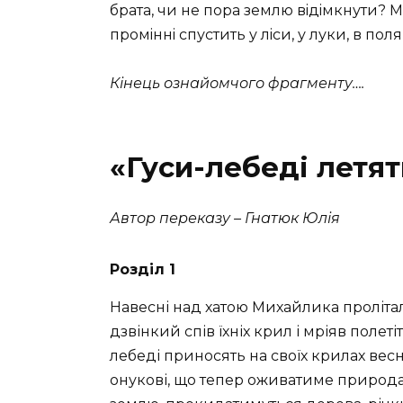
брата, чи не пора землю вiдiмкнути? М
промiннi спустить у лiси, у луки, в поля
Кінець ознайомчого фрагменту….
«Гуси-лебеді летя
Автор переказу – Гнатюк Юлія
Розділ 1
Навесні над хатою Михайлика пролітал
дзвінкий спів їхніх крил і мріяв полет
лебеді приносять на своїх крилах весн
онукові, що тепер оживатиме природ