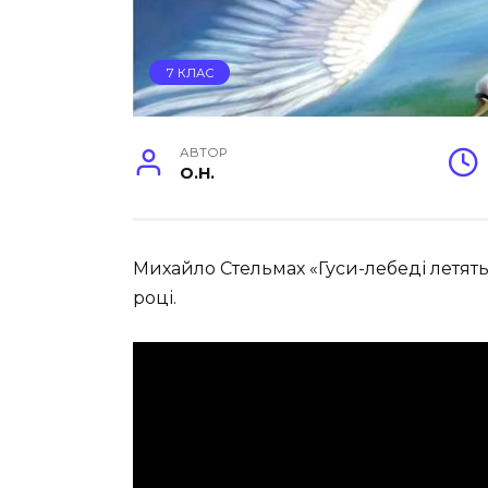
7 КЛАС
АВТОР
O.H.
Михайло Стельмах «Гуси-лебеді летять»
році.