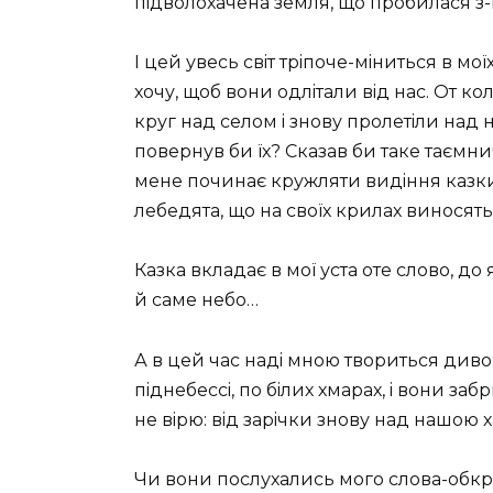
пiдволохачена земля, що пробилася з-п
I цей увесь свiт трiпоче-мiниться в моїх
хочу, щоб вони одлiтали вiд нас. От 
круг над селом i знову пролетiли над н
повернув би їх? Сказав би таке таємн
мене починає кружляти видiння казки, ї
лебедята, що на своїх крилах виносять
Казка вкладає в мої уста оте слово, до
й саме небо…
А в цей час надi мною твориться див
пiднебессi, по бiлих хмарах, i вони заб
не вiрю: вiд зарiчки знову над нашою х
Чи вони послухались мого слова-обкр