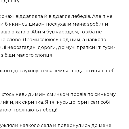
iд снiгу.
 очах i вiддаляє та й вiддаляє лебедiв. Але я не
коли б якимсь дивом послухали мене: зробили
ашою хатою. Аби я був чародiєм, то хiба не
иче слово! Я замислююсь над ним, а навколо
ї нерозгаданi дороги, дрiмучi пралiси i тi гуси-
 з бiди малого хлопця.
 якого дослуховуються земля i вода, птиця в небi
о: хтось невидимим смичком провiв по синьому
ринiли, як скрипка. Я тягнусь догори i сам собi
атою пролiтають лебедi!
ужляли навколо села й повернулись до мене,