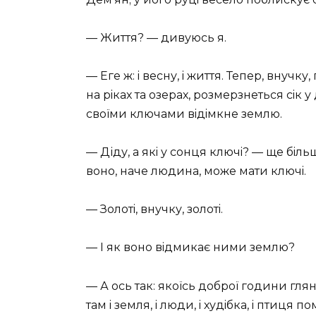
— Життя? — дивуюсь я.
— Еге ж: i весну, i життя. Тепер, внучк
на рiках та озерах, розмерзнеться сiк 
своїми ключами вiдiмкне землю.
— Діду, а якi у сонця ключi? — ще бiль
воно, наче людина, може мати ключi.
— Золотi, внучку, золотi.
— I як воно вiдмикає ними землю?
— А ось так: якоїсь доброї години глян
там i земля, i люди, i худiбка, i птиця 