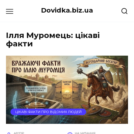
Перейти
Dovidka.biz.ua
до
вмісту
Ілля Муромець: цікаві
факти
ЦІКАВІ ФАКТИ ПРО ВІДОМИХ ЛЮДЕЙ
АВТОР
НА ЧИТАННЯ