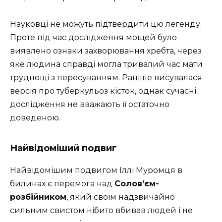
Науковці не можуть підтвердити цю легенду.
Проте під час дослідження мощей було
виявлено ознаки захворювання хребта, через
яке людина справді могла тривалий час мати
труднощі з пересуванням. Раніше висувалася
версія про туберкульоз кісток, однак сучасні
дослідження не вважають її остаточно
доведеною.
Найвідоміший подвиг
Найвідомішим подвигом Іллі Муромця в
билинах є перемога над
Солов’єм-
розбійником
, який своїм надзвичайно
сильним свистом нібито вбивав людей і не