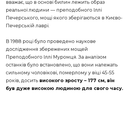
вважає, що в основі билин лежить образ
реальної людини — преподобного Іллі
Печерського, мощі якого зберігаються в Києво-
Печерській лаврі.
В 1988 році було проведено наукове
дослідження збережених мощей
Преподобного Іллі Муромця. За аналізом
останків було встановлено, що вони належать
сильному чоловікові, померлому у віці 45-55
років, досить
високого зросту – 177 см, він
був дуже високою людиною для свого часу.