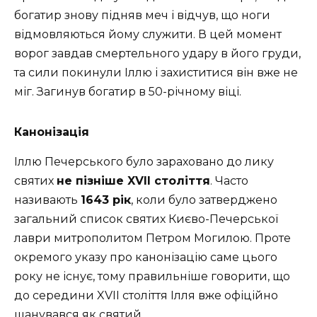
богатир знову підняв меч і відчув, що ноги
відмовляються йому служити. В цей момент
ворог завдав смертельного удару в його груди,
та сили покинули Іллю і захиститися він вже не
міг. Загинув богатир в 50-річному віці.
Канонізація
Іллю Печерського було зараховано до лику
святих
не пізніше XVII століття
. Часто
називають
1643 рік
, коли було затверджено
загальний список святих Києво-Печерської
лаври митрополитом Петром Могилою. Проте
окремого указу про канонізацію саме цього
року не існує, тому правильніше говорити, що
до середини XVII століття Ілля вже офіційно
шанувався як святий.