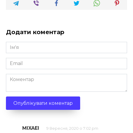
Додати коментар
Ім'я
*
Email
*
Коментар
MIXAEI
9 Вересня, 2020 о 7:02 pm