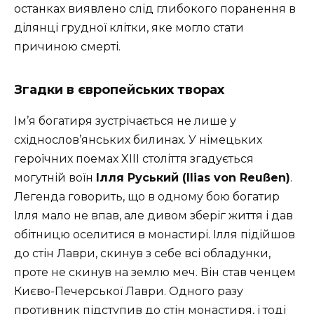
останках виявлено слід глибокого поранення в
ділянці грудної клітки, яке могло стати
причиною смерті.
Згадки в європейських творах
Ім’я богатиря зустрічається не лише у
східнослов’янських билинах. У німецьких
героїчних поемах XIII століття згадується
могутній воїн
Ілля Руський (Ilias von Reußen)
.
Легенда говорить, що в одному бою богатир
Ілля мало не впав, але дивом зберіг життя і дав
обітницю оселитися в монастирі. Ілля підійшов
до стін Лаври, скинув з себе всі обладунки,
проте не скинув на землю меч. Він став ченцем
Києво-Печерської Лаври. Одного разу
противник підступив до стін монастиря, і тоді