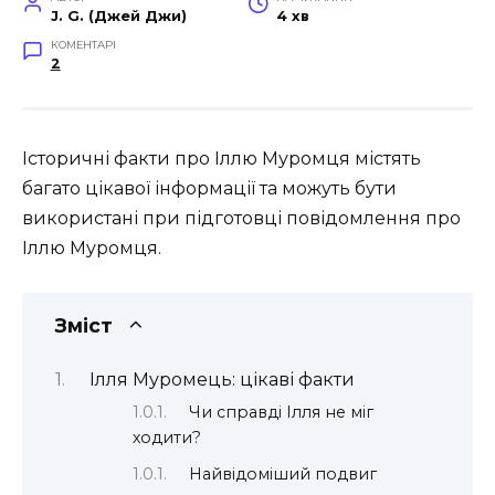
J. G. (Джей Джи)
4 хв
КОМЕНТАРІ
2
Історичні факти про Іллю Муромця містять
багато цікавої інформації та можуть бути
використані при підготовці повідомлення про
Іллю Муромця.
Зміст
Ілля Муромець: цікаві факти
Чи справді Ілля не міг
ходити?
Найвідоміший подвиг