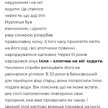
нерухомим і не міг
ходити. Це сталося
через те, що дід Іллі
Муромця був
язичником, і одного
разу сокирою розрубав
православну ікону. З того часу прокляття лягло
на його рід і всі хлопчики повинні
народжуватися каліками. Через 10 років
народився онук
Ілля – хлопчик не міг ходити.
Численні спроби вилікувати його не
увінчалися успіхом. В 33 роки в батьківський
дім прийшли віщі старці, вони попросили Іллю
подати води. Він пояснив, що не може встати,
але гості наполегливо повторили своє
прохання, яке вже прозвучало як наказ. І
хворий Ілля раптово вперше піднявся на ноги…