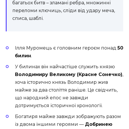
багатьох битв – зламані ребра, множинні
переломи ключиць, сліди від удару меча,
списа, шаблі.
Ілля Муромець є головним героєм понад
50
билин
.
У билинах він найчастіше служить князю
Володимиру Великому (Красне Сонечко)
,
хоча історично князь Володимир жив
майже за два століття раніше. Це свідчить,
що народний епос не завжди
дотримується історичної хронології.
Богатиря майже завжди зображують разом
із двома іншими героями —
Добринею