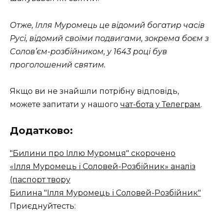
Отже, Ілля Муромець це відомий богатир часів
Русі, відомий своїми подвигами, зокрема боєм з
Солов’єм-розбійником, у 1643 році був
проголошений святим.
Якщо ви не знайшли потрібну відповідь,
можете запитати у нашого
чат-бота у Телеграм
.
Додатково:
"Билини про Іллю Муромця" скорочено
«Ілля Муромець і Соловей-Розбійник» аналіз
(паспорт твору
Билина "Ілля Муромець і Соловей-Розбійник"
Приєднуйтесть: