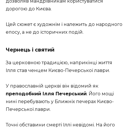
дозволяв мандрівникам користуватися
дорогою до Києва.
Цей сюжет є художнім і належить до народного
епосу, а не до історичних подій.
Чернець і святий
За церковною традицією, наприкінці життя
Ілля став ченцем Києво-Печерської лаври.
У православній церкві він відомий як
преподобний Ілля Печерський
. Його мощі
нині перебувають у Ближніх печерах Києво-
Печерської лаври.
Точні обставини смерті Іллі невідомі. На його