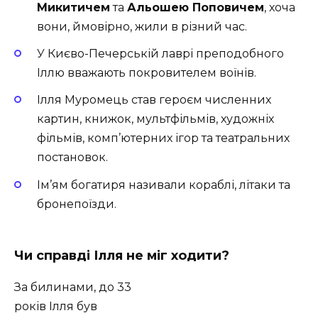
Микитичем
та
Альошею Поповичем
, хоча
вони, ймовірно, жили в різний час.
У Києво-Печерській лаврі преподобного
Іллю вважають покровителем воїнів.
Ілля Муромець став героєм численних
картин, книжок, мультфільмів, художніх
фільмів, комп’ютерних ігор та театральних
постановок.
Ім’ям богатиря називали кораблі, літаки та
бронепоїзди.
Чи справді Ілля не міг ходити?
За билинами, до 33
років Ілля був