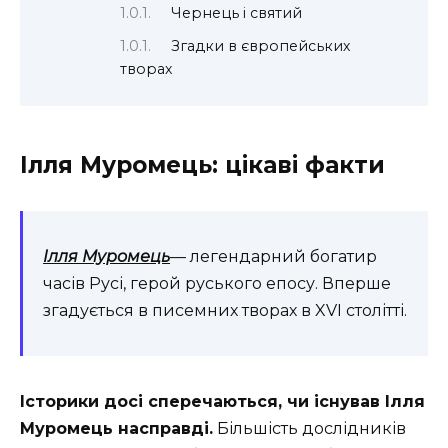
Чернець і святий
Згадки в європейських
творах
Ілля Муромець: цікаві факти
Ілля Муромець
— легендарний богатир
часів Русі, герой руського епосу. Вперше
згадується в писемних творах в XVI столітті.
Історики досі сперечаються, чи існував Ілля
Муромець насправді.
Більшість дослідників