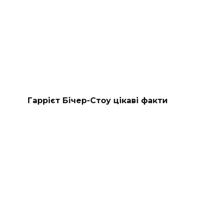
Гаррієт Бічер-Стоу цікаві факти