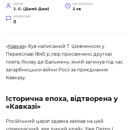
АВТОР
НА ЧИТАННЯ
J. G. (Джей Джи)
2 хв
КОМЕНТАРІ
0
«
Кавказ
» був написаний Т. Шевченком у
Переяславі 1845 p.,твір присвячено другові
поета, Якову де Бальмену, який загинув під час
загарбницької війни Росії за приєднання
Кавказу.
Історична епоха, відтворена у
«Кавказі»
Російський царат здавна зазіхав на цей
«прекрасний, але дикий край». Уже Петро І