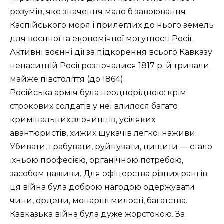
розумів, яке значення мало б завоювання
Каспійського моря і прилеглих до нього земель
для воєнної та економічної могутності Росії.
Активні воєнні дії за підкорення всього Кавказу
ненаситній Росії розпочалися 1817 р. й тривали
майже півстоліття (до 1864).
Російська армія була неоднорідною: крім
строкових солдатів у неї влилося багато
кримінальних злочинців, усіляких
авантюристів, хижих шукачів легкої наживи.
Убивати, грабувати, руйнувати, нищити — стало
їхньою професією, органічною потребою,
засобом наживи. Для офіцерства різних рангів
ця війна була доброю нагодою одержувати
чини, ордени, монарші милості, багатства.
Кавказька війна була дуже жорстокою. За