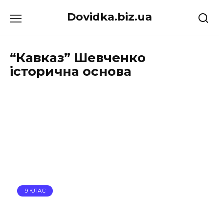
Перейти
Dovidka.biz.ua
до
вмісту
“Кавказ” Шевченко
історична основа
9 КЛАС