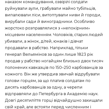
наказом командування, озвірілі солдати
руйнували аули, грабували майно тубільців,
випалювали ліси, витоптували ниви й городи,
вирубали сади й виноградники. Особливо
жорстоко розправлялися з «непокірним»
місцевим населенням. Чоловіків, старих людей
убивали, а жінок, дітей, юнаків і дівчат
продавали в рабство. Наприклад, тільки
генерал Вельямінов за один лише 1823 рік
продав у рабство ногайцям близько двох тисяч
полонених кавказців по 150–250 карбованців за
кожного. Він же утвердив звичай відрубувати
голови горцям, за що платив солдатам по
десять карбованців за одну, а черепи
відправляли до Петербурга в Академію наук.
Довгі десятиліття горці відчайдушно захищали
свій край, але встояти перед численним і