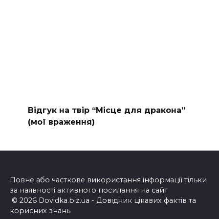
Відгук на твір “Місце для дракона”
(мої враження)
Повне або часткове використання інформації тільки
за наявності активного посилання на сайт
© 2026 Dovidka.biz.ua - Довідник цікавих фактів та
корисних знань