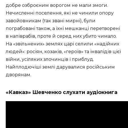
добре озброєним ворогом не мали змоги.
Нечисленні поселення, які не чинили опору
завойовникам (так звані мирні), були
пограбовані також, а їхні мешканці перетворені
в напіврабів, проте й серед них убито чимало.
На «звільнених» землях царі селили «надійних
людей»: росіян, козаків, «героїв» та інвалідів цієї
війни, усіляких злочинців і приблуд.
Найплодючіші землі дарувалися російським
дворянам.
«Кавказ» Шевченко слухати аудіокнига