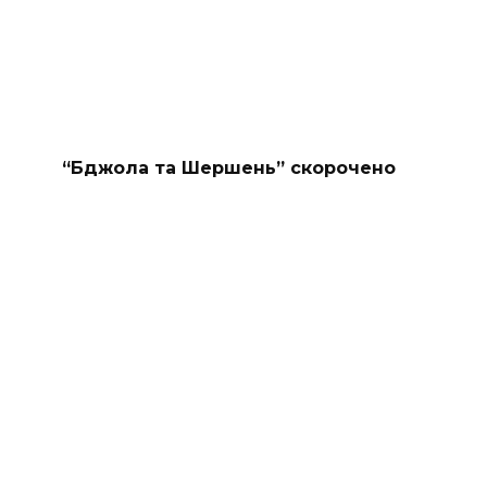
“Бджола та Шершень” скорочено