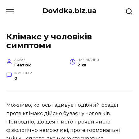
Перейти
Dovidka.biz.ua
до
вмісту
Клімакс у чоловіків
симптоми
АВТОР
НА ЧИТАННЯ
Гнатюк
2 хв
КОМЕНТАРІ
0
Можливо, когось і здивує подібний розділ
проте клімакс дійсно буває і у чоловіків.
Природно, що деякі його прояви чисто
фізіологічно неможливі, проте гормональні
зміни – справа, яка може стосуватися