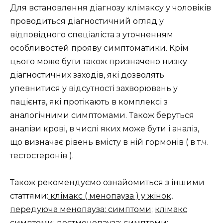
Для встановлення діагнозу клімаксу у чоловіків
проводиться діагностичний огляд у
відповідного спеціаліста з уточненням
особливостей прояву симптоматики. Крім
цього може бути також призначено низку
діагностичних заходів, які дозволять
упевнитися у відсутності захворювань у
пацієнта, які протікають в комплексі з
аналогічними симптомами. Також беруться
аналізи крові, в числі яких може бути і аналіз,
що визначає рівень вмісту в ній гормонів ( в т.ч.
тестостеронів ).
Також рекомендуємо ознайомиться з іншими
статтями:
клімакс ( менопауза ) у жінок
,
передуюча менопауза: симптоми
;
клімакс
симптоми
;
постменопауза: симптоми
;