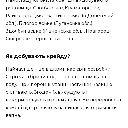
Найбільшу кількість крейди видобувають
родовища: Слов’янське, Краматорське,
Райгородоцьке, Бантишівське (в Донецькій
обл.), Білогорівське (Луганська обл.),
Здолбунівське (Рівненська обл.), Новгород-
Сівер­ське (Чернігівська обл).
Як добувають крейду?
Найчастіше – це відкриті кар’єрні розробки.
Отримані брили подрібнюють і поміщають в
воду. При перемішуванні частинки кальцію
спливають. Згодом їх висушують і
використовують в різних цілях. Не перероблені
камені відправляють на випал для отримання
вапна.