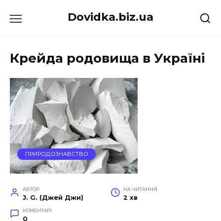
Перейти
Dovidka.biz.ua
до
вмісту
Крейда родовища в Україні
ПРИРОДОЗНАВСТВО
АВТОР
НА ЧИТАННЯ
J. G. (Джей Джи)
2 хв
КОМЕНТАРІ
0