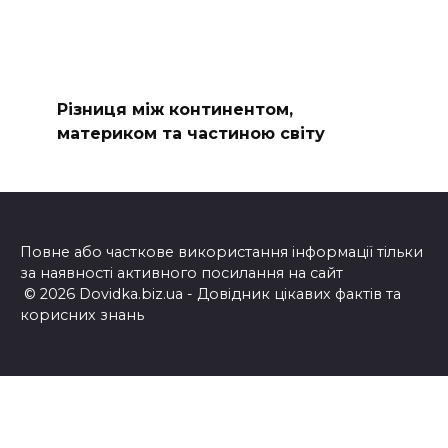
Різниця між континентом,
материком та частиною світу
Повне або часткове використання інформації тільки
за наявності активного посилання на сайт
© 2026 Dovidka.biz.ua - Довідник цікавих фактів та
корисних знань