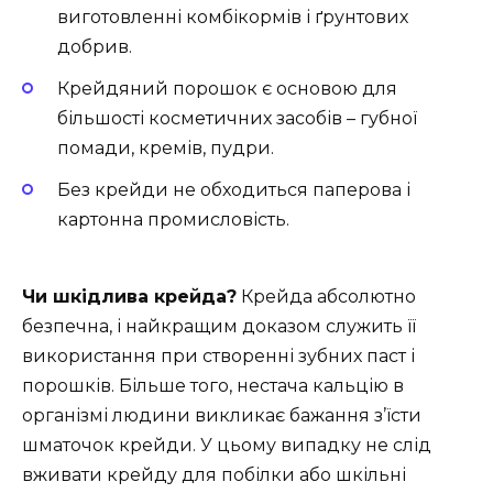
виготовленні комбікормів і ґрунтових
добрив.
Крейдяний порошок є основою для
більшості косметичних засобів – губної
помади, кремів, пудри.
Без крейди не обходиться паперова і
картонна промисловість.
Чи шкідлива крейда?
Крейда абсолютно
безпечна, і найкращим доказом служить її
використання при створенні зубних паст і
порошків. Більше того, нестача кальцію в
організмі людини викликає бажання з’їсти
шматочок крейди. У цьому випадку не слід
вживати крейду для побілки або шкільні