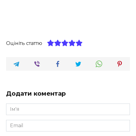
Оцініть статтю
Додати коментар
Ім'я
*
Email
*