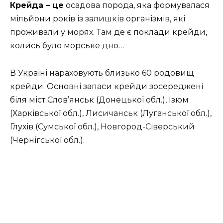
Крейда – це
осадова порода, яка формувалася
мільйони років із залишків організмів, які
проживали у морях. Там де є поклади крейди,
колись було морське дно…
В Україні нараховують близько 60 ро­до­вищ
крейди. Основні запаси крейди зосереджені
біля міст Слов’янськ (Донецької обл.), Ізюм
(Харківської обл.), Лисичанськ (Луганської обл.),
Глухів (Сумської обл.), Новгород-Сівер­ський
(Чернігської обл.).