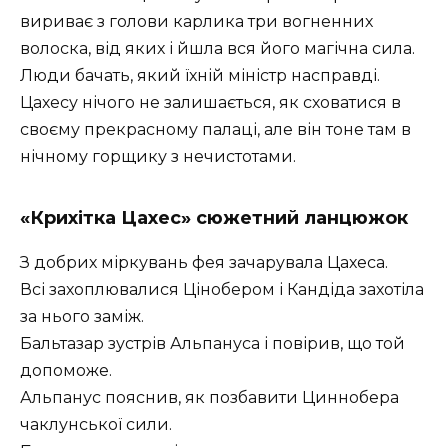
вириває з голови карлика три вогненних
волоска, від яких і йшла вся його магічна сила.
Люди бачать, який їхній міністр насправді.
Цахесу нічого не залишається, як сховатися в
своєму прекрасному палаці, але він тоне там в
нічному горщику з нечистотами.
«Крихітка Цахес» сюжетний ланцюжок
З добрих міркувань фея зачарувала Цахеса.
Всі захоплювалися Цінобером і Кандіда захотіла
за нього заміж.
Бальтазар зустрів Альпануса і повірив, що той
допоможе.
Альпанус пояснив, як позбавити Циннобера
чаклунської сили.