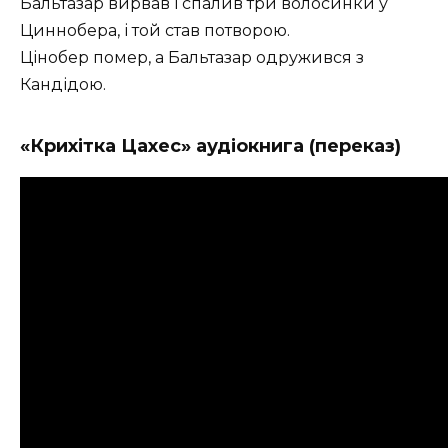
Бальтазар вирвав і спалив три волосинки у
Циннобера, і той став потворою.
Цінобер помер, а Бальтазар одружився з
Кандідою.
«Крихітка Цахес» аудіокнига (переказ)