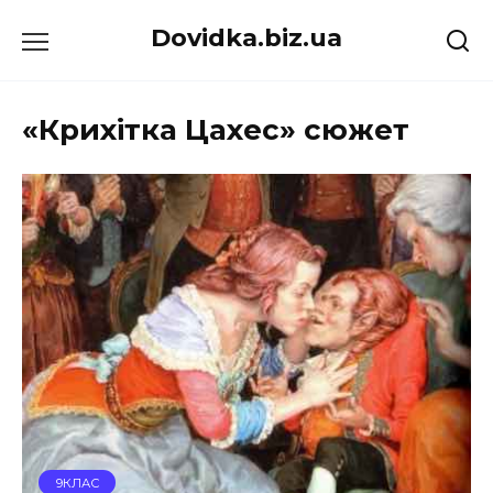
Перейти
Dovidka.biz.ua
до
вмісту
«Крихітка Цахес» сюжет
9КЛАС