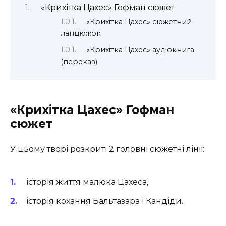
«Крихітка Цахес» Гофман сюжет
«Крихітка Цахес» сюжетний
ланцюжок
«Крихітка Цахес» аудіокнига
(переказ)
«Крихітка Цахес» Гофман
сюжет
У цьому творі розкриті 2 головні сюжетні лінії:
історія життя малюка Цахеса,
історія кохання Бальтазара і Кандіди.