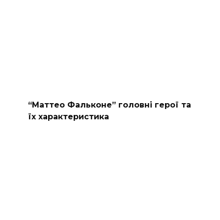
“Маттео Фальконе” головні герої та
їх характеристика