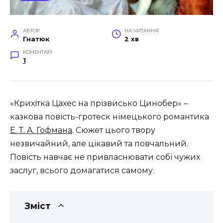
АВТОР
НА ЧИТАННЯ
Гнатюк
2 хв
КОМЕНТАРІ
1
«Крихітка Цахес на прізвисько Цинобер» –
казкова повість-гротеск німецького романтика
Е. Т. А. Гофмана
. Сюжет цього твору
незвичайний, але цікавий та повчальний.
Повість навчає не привласнювати собі чужих
заслуг, всього домагатися самому.
Зміст