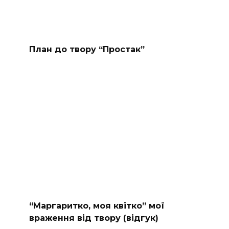
План до твору “Простак”
“Маргаритко, моя квітко” мої
враження від твору (відгук)