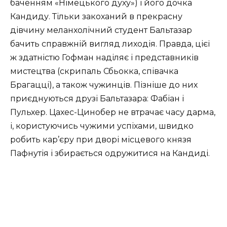
баченням «Німецького духу») і його дочка
Кандиду. Тільки закоханий в прекрасну
дівчину меланхолічний студент Бальтазар
бачить справжній вигляд лиходія. Правда, цієї
ж здатністю Гофман наділяє і представників
мистецтва (скрипаль Сбьокка, співачка
Брагацці), а також чужинців. Пізніше до них
приєднуються друзі Бальтазара: Фабіан і
Пульхер. Цахес-Цинобер не втрачає часу дарма,
і, користуючись чужими успіхами, швидко
робить кар’єру при дворі місцевого князя
Пафнутія і збирається одружитися на Кандиді.