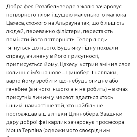
Добра фея Розабельверде з жалю зачаровує
потворного тілом і душею маленького малюка
Цахеса, схожого на Альрауна так, що більшість
людей, переважно філістери, перестають
помічати його потворність. Тепер люди
тягнуться до нього. Будь-яку гідну похвали
справу, вчинену в його присутності,
приписується йому, Цахесу, котрий змінив своє
колишнє ім’я на нове – Цинобер. І навпаки,
варто йому зробити що-небудь огидне або
ганебне (а нічого іншого він не робить) – в очах
присутніх виним у мерзоті здається хтось
інший; найчастіше той, хто найбільше
постраждав від витівки Циннобера. Завдяки
дару доброї феї карлик зачаровує професора
Моша Терпіна (одержимого своєрідним