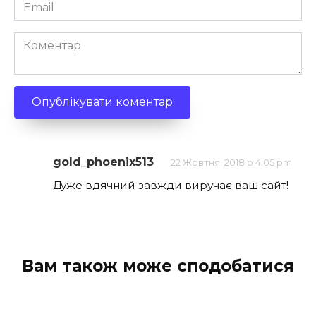
Email
*
Коментар
gold_phoenix513
22 Жовтня, 2018 о 4:05 pm
Дужe вдячний завжди виручає ваш сайт!
Вам також може сподобатися