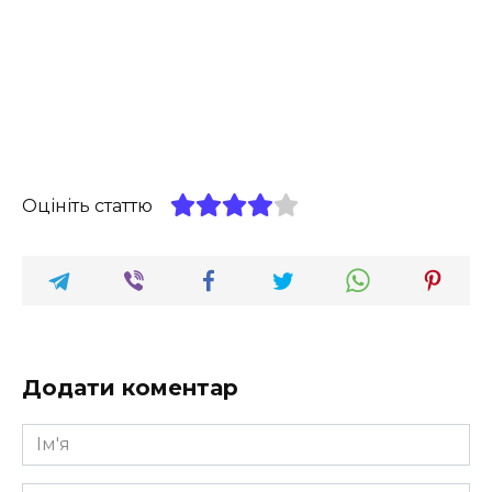
Оцініть статтю
Додати коментар
Ім'я
*