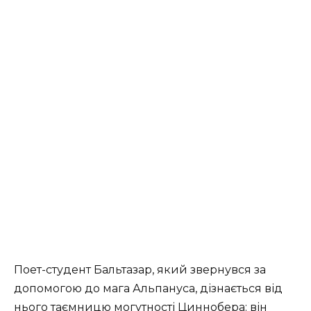
Поет-студент Бальтазар, який звернувся за
допомогою до мага Альпануса, дізнається від
нього таємницю могутності Циннобера: він