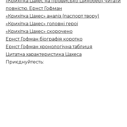
«Крихітка Цахес на прізвисько Цинобер» читати
повністю. Ернст Гофман
«Крихітка Цахес» аналіз (паспорт твору)
«Крихітка Цахес» головні герої
«Крихітка Цахес» скорочено
Ернст Гофман біографія коротко
Ернст Гофман хронологічна таблиця
Цитатна характеристика Цахеса
Приєднуйтесть: