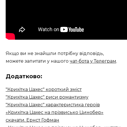
Якщо ви не знайшли потрібну відповідь,
можете запитати у нашого
чат-бота у Телеграм
.
Додатково:
"Крихітка Цахес" короткий зміст
"Крихітка Цахес" риси романтизму
"Крихітка Цахес" характеристика героїв
«Крихітка Цахес на прізвисько Цинобер»
скачати. Ернст Гофман