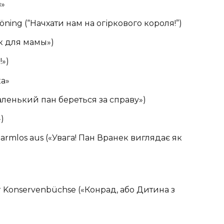
в»
öning (“Начхати нам на огіркового короля!”)
ік для мамы»)
!»)
ка»
«Маленький пан береться за справу»)
»)
harmlos aus («Увага! Пан Вранек виглядає як
er Konservenbüchse («Конрад, або Дитина з