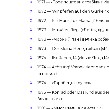
1971 — «Троє поштових грабіжникі
1972 — Wir pfeifen auf den Gurkenk
1972 — Ein Mann für Mama («Чолов
1973 — Maikäfer, flieg! («Летіть, хрущі
1973 — «Чорний пан і велика соба
1973 — Der kleine Herr greiftein (
1974 — Ilse Janda, 14 («Ільзе Янда,14
1974 — Achtung! Vranek sieht ganz 
ягнятко»)
1974 — «Горобець в руках»
1975 — Konrad oder Das Kind aus d
бляшанки»)
1981 — «Мыслитель в действии»