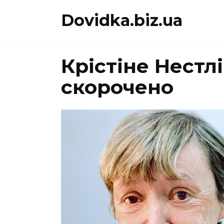
Перейти
Dovidka.biz.ua
до
вмісту
Крістіне Нестл
скорочено