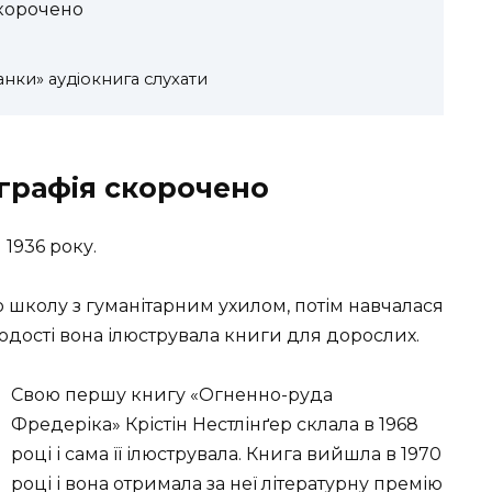
скорочено
нки» аудіокнига слухати
ографія скорочено
 1936 року.
ю школу з гуманітарним ухилом, потім навчалася
лодості вона ілюструвала книги для дорослих.
Свою першу книгу «Огненно-руда
Фредеріка» Крістін Нестлінґер склала в 1968
році і сама її ілюструвала. Книга вийшла в 1970
році і вона отримала за неї літературну премію