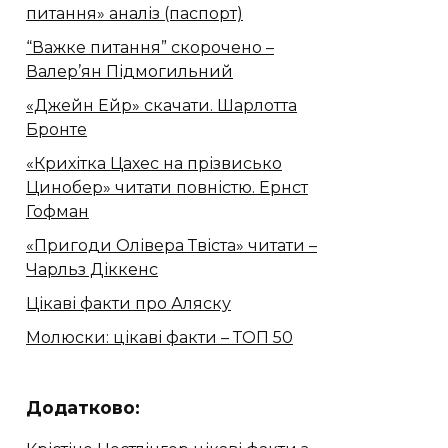
питання» аналіз (паспорт)
“Важке питання” скорочено –
Валер’ян Підмогильний
«Джейн Ейр» скачати. Шарлотта
Бронте
«Крихітка Цахес на прізвисько
Цинобер» читати повністю. Ернст
Гофман
«Пригоди Олівера Твіста» читати –
Чарльз Діккенс
Цікаві факти про Аляску
Молюски: цікаві факти – ТОП 50
Додатково: