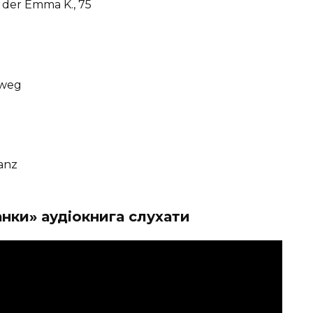
 der Emma K., 75
t weg
anz
нки» аудіокнига слухати