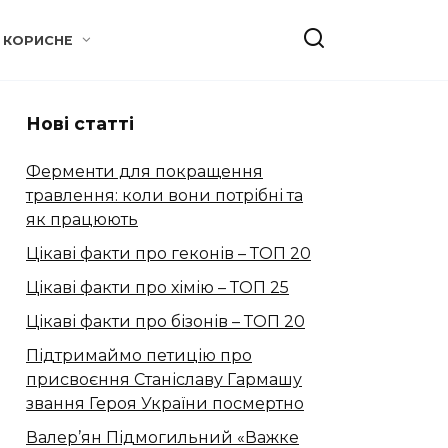
КОРИСНЕ
Нові статті
Ферменти для покращення
травлення: коли вони потрібні та
як працюють
Цікаві факти про геконів – ТОП 20
Цікаві факти про хімію – ТОП 25
Цікаві факти про бізонів – ТОП 20
Підтримаймо петицію про
присвоєння Станіславу Гармашу
звання Героя України посмертно
Валер’ян Підмогильний «Важке