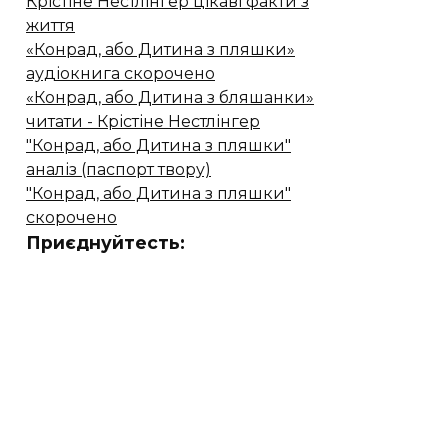
Крістіне Нестлінгер цікаві факти з
життя
«Конрад, або Дитина з пляшки»
аудіокнига скорочено
«Конрад, або Дитина з бляшанки»
читати - Крістіне Нестлінгер
"Конрад, або Дитина з пляшки"
аналіз (паспорт твору)
"Конрад, або Дитина з пляшки"
скорочено
Приєднуйтесть: