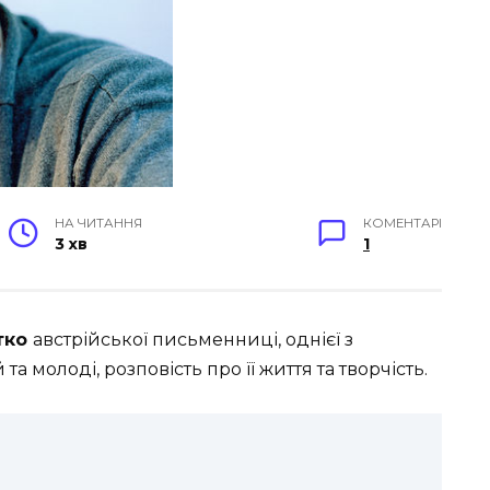
НА ЧИТАННЯ
КОМЕНТАРІ
3 хв
1
отко
австрійської письменниці, однієї з
а молоді, розповість про її життя та творчість.