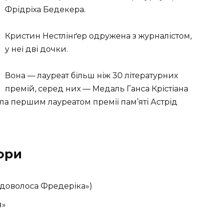
Фрідріха Бедекера.
Кристин Нестлінґер одружена з журналістом,
у неї дві дочки.
Вона — лауреат більш ніж 30 літературних
премій, серед них — Медаль Ганса Крістіана
ала першим лауреатом премії пам’яті Астрід
вори
Рудоволоса Фредеріка»)
я»