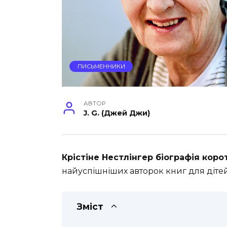
ПИСЬМЕННИКИ
АВТОР
J. G. (Джей Джи)
Крістіне Нестлінгер біографія кор
найуспішніших авторок книг для дітей т
Зміст