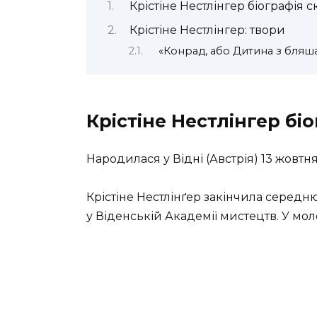
Крістіне Нестлінгер біографія 
Крістіне Нестлінгер: твори
«Конрад, або Дитина з бляша
Крістіне Нестлінгер бі
Народилася у Відні (Австрія) 13 жовтня
Крістіне Нестлінґер закінчила середн
у Віденській Академії мистецтв. У мо