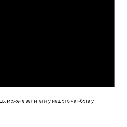
дь, можете запитати у нашого
чат-бота у