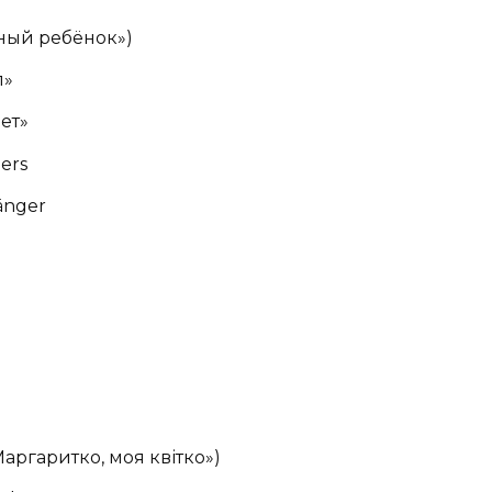
нный ребёнок»)
п»
лет»
ers
änger
аргаритко, моя квітко»)