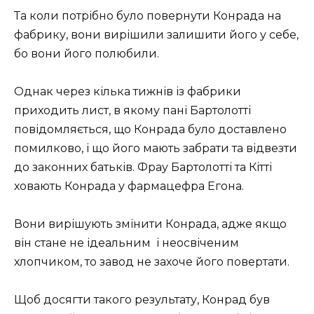
Та коли потрібно було повернути Конрада на
фабрику, вони вирішили залишити його у себе,
бо вони його полюбили.
Однак через кілька тижнів із фабрики
приходить лист, в якому пані Бартолотті
повідомляється, що Конрада було доставлено
помилково, і що його мають забрати та відвезти
до законних батьків. Фрау Бартолотті та Кітті
ховають Конрада у фармацефра Егона.
Вони вирішують змінити Конрада, адже якщо
він стане не ідеальним і неосвіченим
хлопчиком, то завод не захоче його повертати.
Щоб досягти такого результату, Конрад був