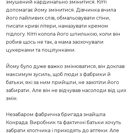
змушений кардинально змінитися. Кітті
допомагає йому змінитися. Дівчинка вчила
його лайливих слів, обмальовувати стіни,
писати криві літери, намазувати кремом
підлогу. Кітті колола його шпилькою, коли він
робив щось не так, а мама заохочували
цукерками та поцілунками.
Йому було дуже важко змінюватися, він доклав
максимум зусиль, щоб люди з фабрики й
батьки, які за ним прийшли, не захотіли його
забирати.. Але він не відчував насолоди від цих
змін.
Незабаром фабрична бригада знайшла
Конрада. Виробник та фактичні батьки хочуть
забрати хлопчика і приходять до аптеки. Але