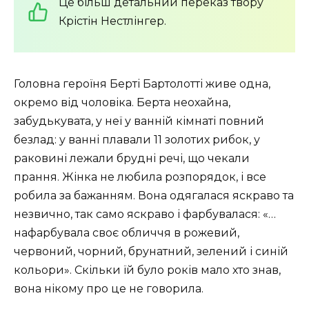
Це більш детальний переказ твору
Крістін Нестлінгер.
Головна героїня Берті Бартолотті живе одна,
окремо від чоловіка. Берта неохайна,
забудькувата, у неї у ванній кімнаті повний
безлад: у ванні плавали 11 золотих рибок, у
раковині лежали брудні речі, що чекали
прання. Жінка не любила розпорядок, і все
робила за бажанням. Вона одягалася яскраво та
незвично, так само яскраво і фарбувалася: «…
нафарбувала своє обличчя в рожевий,
червоний, чорний, брунатний, зелений і синій
кольори». Скільки їй було років мало хто знав,
вона нікому про це не говорила.