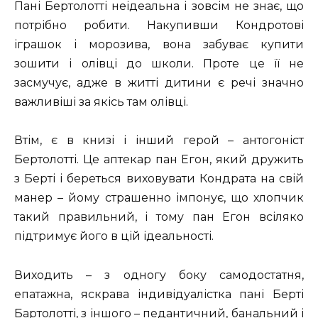
Пані Бертолотті неідеальна і зовсім не знає, що
потрібно робити. Накупивши Кондротові
іграшок і морозива, вона забуває купити
зошити і олівці до школи. Проте це її не
засмучує, адже в житті дитини є речі значно
важливіші за якісь там олівці.
Втім, є в книзі і інший герой – антогоніст
Бертолотті. Це аптекар пан Егон, який дружить
з Берті і береться виховувати Кондрата на свій
манер – йому страшенно імпонує, що хлопчик
такий правильний, і тому пан Егон всіляко
підтримує його в цій ідеальності.
Виходить – з одногу боку самодостатня,
епатажна, яскрава індивідуалістка пані Берті
Бартолотті, з іншого – педантичний, банальний і