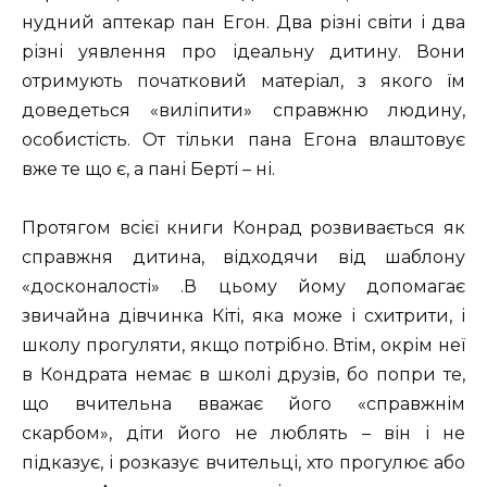
нудний аптекар пан Егон. Два різні світи і два
різні уявлення про ідеальну дитину. Вони
отримують початковий матеріал, з якого їм
доведеться «виліпити» справжню людину,
особистість. От тільки пана Егона влаштовує
вже те що є, а пані Берті – ні.
Протягом всієї книги Конрад розвивається як
справжня дитина, відходячи від шаблону
«досконалості» .В цьому йому допомагає
звичайна дівчинка Кіті, яка може і схитрити, і
школу прогуляти, якщо потрібно. Втім, окрім неї
в Кондрата немає в школі друзів, бо попри те,
що вчительна вважає його «справжнім
скарбом», діти його не люблять – він і не
підказує, і розказує вчительці, хто прогулює або