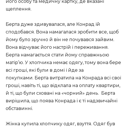
його особу та медичну картку, де вказані
щеплення.
Берта дуже здивувалася, але Конрад їй
сподобався. Вона намагалася зробити все, щоб
йому було зручно й він не почувався зайвим.
Вона відчуває його настрій і переживання.
Берта намагається стати йому справжньою
матір’ю. У хлопчика немає одягу, тому вона бере
всі гроші, які були в домі і йде за
покупками. Берта витратила на Конрада всі свої
гроші, навіть ті, що відклала на оплату квартири,
й ті, що були сховані на «чорний» день. Берта
вирішила, що поява Конрада і є ті надзвичайні
обставинні.
Жінка купила хлопчику одяг, взуття. Одяг був