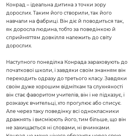
Конрад – ідеальна дитина з точки зору
дорослих. Таким його створили, так його
навчали на фабриці. Він діє й поводиться так,
як доросла людина, тобто за поведінкою й
сприйняттям довкілля належить до світу
дорослих.
Наступного понеділка Конрада зараховують до
початкової школи, і завдяки своїм знанням він
переходить одразу до третього класу. Завдяки
своїм дуже хорошим відміткам та слухняності
він стає фаворитом учителів, він і не підказує, і
розказує вчительці, хто прогулює або списує.
Але через таку поведінку всі однокласники
дражнять і висміюють його, тим більше, що він
не захищається ні словами, ні вчинками.
Конрад не може нікого образити через свою