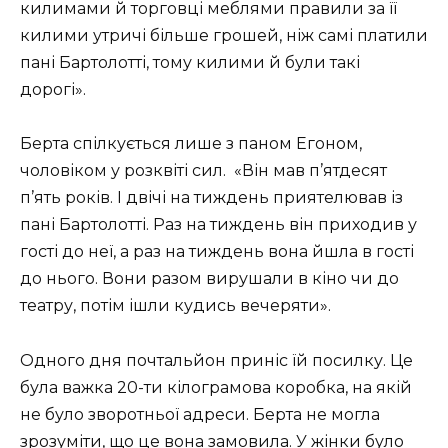
килимами й торговці меблями правили за її
килими утричі більше грошей, ніж самі платили
пані Бартолотті, тому килими й були такі
дорогі».
Берта спілкується лише з паном Егоном,
чоловіком у розквіті сил. «Він мав п’‎ятдесят
п’‎ять років. І двічі на тиждень приятелював із
пані Бартолотті. Раз на тиждень він приходив у
гості до неї, а раз на тиждень вона йшла в гості
до нього. Вони разом вирушали в кіно чи до
театру, потім ішли кудись вечеряти».
Одного дня почтальйон приніс їй посилку. Це
була важка 20-ти кілограмова коробка, на якій
не було зворотньої адреси. Берта не могла
зрозуміти, що це вона замовила. У жінки було