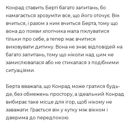
Конрад ставить Берті багато запитань, бо
намагається зрозуміти все, що його оточує. Він
вчиться, і разом з ним вчиться Берта, тому що
вона до появи хлопчика мала піклуватися
тільки про себе, а тепер має вчитися
виховувати дитину. Вона не знає відповідей на
багато запитань, тому що ніколи над цим не
замислювалася або не стикалася з подібними
ситуаціями.
Берта вважала, що Конрад може гратися будь-
де, без обмежень простору, а ідеальний Конрад
вибирає таке місце для ігор, щоб нікому не
заважати. Грається він у кутку між вікном і
дверима до передпокою.