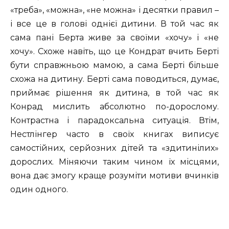
«треба», «можна», «не можна» і десятки правил –
і все це в голові однієї дитини. В той час як
сама пані Берта живе за своїми «хочу» і «не
хочу». Схоже навіть, що це Кондрат вчить Берті
бути справжньою мамою, а сама Берті більше
схожа на дитину. Берті сама поводиться, думає,
приймає рішення як дитина, в той час як
Конрад мислить абсолютно по-дорослому.
Контрастна і парадоксальна ситуація. Втім,
Нестлінгер часто в своїх книгах виписує
самостійних, серйозних дітей та «здитинілих»
дорослих. Міняючи таким чином їх місцями,
вона дає змогу краще розуміти мотиви вчинків
один одного.