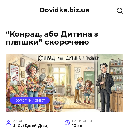
Перейти
Dovidka.biz.ua
до
вмісту
“Конрад, або Дитина з
пляшки” скорочено
КОРОТКИЙ ЗМІСТ
АВТОР
НА ЧИТАННЯ
J. G. (Джей Джи)
13 хв