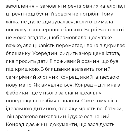
захоплення – замовляти речі з різних каталогів, і
ці речі іноді були їй зовсім не потрібні. Тому
жінка не дуже здивувалася, коли отримала
посилку з консервною банкою. Берті Бартолотті
не може згадати, щоб замовляла щось таке
важке, але цікавість перемагає, і вона відкриває
бляшанку. Усередині сидить зморщена істота,
яка просить дати її поживний розчин, що був
під кришкою. З бляшанки вилазить голий
семирічний хлопчик Конрад, який вітаєсвою
нову матір. Як виявляється, Конрад – дитина з
фабрики, де у нього заклали ідеальну
поведінку та неабиякі знання. Саме тому він є
ідеальною дитиною, про яку мріють всі батьки,
він зразково вихований і дуже освічений.
Конрад дає жінці документи, що засвідують