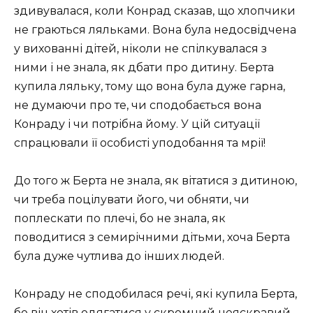
здивувалася, коли Конрад сказав, що хлопчики
не граються ляльками. Вона була недосвідчена
у вихованні дітей, ніколи не спілкувалася з
ними і не знала, як дбати про дитину. Берта
купила ляльку, тому що вона була дуже гарна,
не думаючи про те, чи сподобається вона
Конраду і чи потрібна йому. У цій ситуації
спрацювали її особисті уподобання та мрії!
До того ж Берта не знала, як вітатися з дитиною,
чи треба поцілувати його, чи обняти, чи
поплескати по плечі, бо не знала, як
поводитися з семирічними дітьми, хоча Берта
була дуже чутлива до інших людей.
Конраду не сподобилася речі, які купила Берта,
бо він хотів одягатися у скромний неяскравий