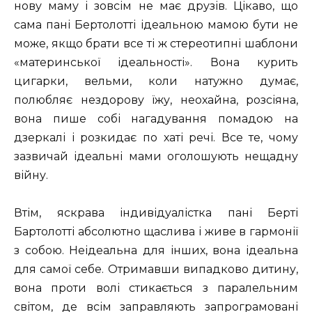
нову маму і зовсім не має друзів. Цікаво, що
сама пані Бертолотті ідеальною мамою бути не
може, якщо брати все ті ж стереотипні шаблони
«материнської ідеальності». Вона курить
цигарки, вельми, коли натужно думає,
полюбляє нездорову їжу, неохайна, розсіяна,
вона пише собі нагадування помадою на
дзеркалі і розкидає по хаті речі. Все те, чому
зазвичай ідеальні мами оголошують нещадну
війну.
Втім, яскрава індивідуалістка пані Берті
Бартолотті абсолютно щаслива і живе в гармонії
з собою. Неідеальна для інших, вона ідеальна
для самої себе. Отримавши випадково дитину,
вона проти волі стикається з паралельним
світом, де всім заправляють запрограмовані