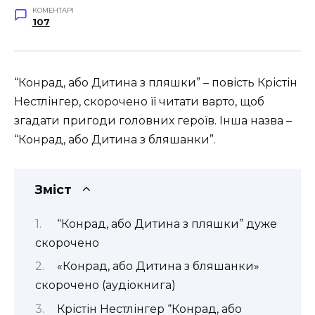
КОМЕНТАРІ
107
“Конрад, або Дитина з пляшки” – повість Крістін
Нестлінгер, скорочено її читати варто, щоб
згадати пригоди головних героїв. Інша назва –
“Конрад, або Дитина з бляшанки”.
Зміст
“Конрад, або Дитина з пляшки” дуже
скорочено
«Конрад, або Дитина з бляшанки»
скорочено (аудіокнига)
Крістін Нестлінгер “Конрад, або