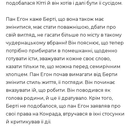
подобалася Кітті й він хотів і далі бути її сусідом.
Пан Егон каже Берті, що вона також має
змінитися, має стати поважнішою, дбати про
свій вигляд, не гасати більше по місту в такому
чудернацькому вбранні! Він пояснює, що тепер
потрібно прибирати в помешканні, щоденно
готувати їсти, зважувати кожне своє слово,
казати тільки те, що можна перед семирічним
хлопцем. Пан Егон почав вимагати від Берти
змінити стиль життя, її погляди. Він починає
вказувати їй, що робити. Він поводився як
голова родини, й це її дратувало. Крім того,
Берті не подобалося, що пан Егон заявляв про
свої права на Конрада, втручався в їхні стосунки
й критикував її дії.