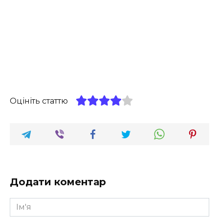
Оцініть статтю
Додати коментар
Ім'я
*