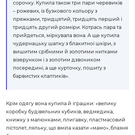
сорочку. Купила також три пари черевиків
– рожевих, із бузкового кольору з
пряжками, тридцятий, тридцять перший і
тридцять другий розміри. Котрась пара та
прийдеться, міркувала вона. А ще купила
чудернацьку шапку з блакитної шкіри, з
вишитим срібними й золотими нитками
візерунком і з золотим дзвоником
посередині, а ще курточку, пошиту з
барвистих клаптиків».
Крім одягу вона купила й іграшки: «велику
коробку будівельних кубиків, ведмедика,
книжку з малюнками, плигавку, пластмасовий
пістолет, ляльку, що вміла казати «мамо», блазня