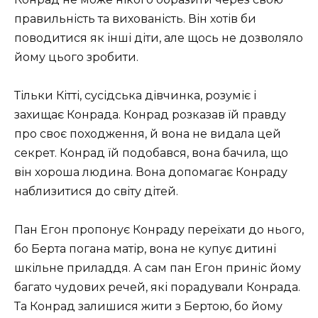
правильність та вихованість. Він хотів би
поводитися як інші діти, але щось не дозволяло
йому цього зробити.
Тільки Кітті, сусідська дівчинка, розуміє і
захищає Конрада. Конрад розказав їй правду
про своє походження, й вона не видала цей
секрет. Конрад їй подобався, вона бачила, що
він хороша людина. Вона допомагає Конраду
наблизитися до світу дітей.
Пан Егон пропонує Конраду переїхати до нього,
бо Берта погана матір, вона не купує дитині
шкільне приладдя. А сам пан Егон приніс йому
багато чудових речей, які порадували Конрада.
Та Конрад залишися жити з Бертою, бо йому