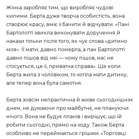
Жінка заробляє тим, що виробляє чудові
килими. Берта дуже творча особистість, вона
створює красу, вміє її бачити й відчувати. «Пані
Бартолотті звикла виконувати доручення й
накази тільки після того, як чує слова «дитино
моя». ЇЇ мати, давно померла, а пан Бартолотті
давно пішов від неї — чому пішов, нас не
стосується, це її, приватна справа». Ще коли
Берта жила з чоловіком, то хотіла мати дитину,
але тепер вона була самотня.
Берта зовсім непрактична й живе сьогоднішнім
днем, не думаючи про майбутнє, не плануючи
нічого. Вона не будує планів і вирішує, що їй
робити сьогодні, прямо на ходу. Також Берта
особливо не переймається грішми. «Торговці