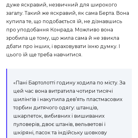
дуже яскравий, незвичний для широкого
загалу. Такий же яскравий, як сама Берта. Вона
купила те, що подобається їй, не дізнавшись
про уподобання Конрада. Можливо вона
зробила це тому, що жила сама й не звикла
дбати про інших, і враховувати їхню думку. І
цього їй ще треба навчитися.
«Пані Бартолотті годину ходила по місту. За
цей час вона витратила чотири тисячі
шилінгів і накупила дев’‎ять пластмасових
торбин дитячого одягу: штанців,
шкарпеток, вибивних і вишиваних
пуловерів, двоє штанів, вельветові і
шкіряні, пасок та індійську шовкову