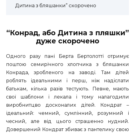
Дитина з бляшанки” скорочено
“Конрад, або Дитина з пляшки”
дуже скорочено
Одного разу пані Берта Бертолотті отримує
поштою семирічного хлопчика з бляшанки
Конрада, зробленого на заводі. Там дітей
роблять ідеальними і перш, ніж надіслати
батькам, кілька разів тестують. Певне, мають
свої шаблони і лекала і тому налагодили
виробнитцво досконалих дітей. Кондрат –
ідеальний: чемний, сумлінний, розумний і
чесний, але від цього страшенно нудний.
Довершений Кондрат збиває з пантелику свою