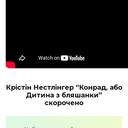
Крістін Нестлінгер “Конрад, або
Дитина з бляшанки”
скорочено