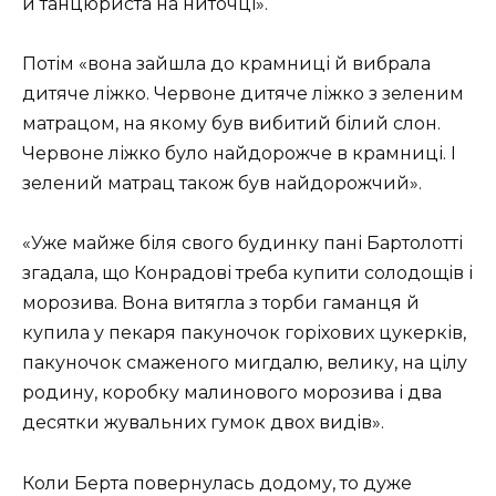
й танцюриста на ниточці».
Потім «вона зайшла до крамниці й вибрала
дитяче ліжко. Червоне дитяче ліжко з зеленим
матрацом, на якому був вибитий білий слон.
Червоне ліжко було найдорожче в крамниці. І
зелений матрац також був найдорожчий».
«Уже майже біля свого будинку пані Бартолотті
згадала, що Конрадові треба купити солодощів і
морозива. Вона витягла з торби гаманця й
купила у пекаря пакуночок горіхових цукерків,
пакуночок смаженого мигдалю, велику, на цілу
родину, коробку малинового морозива і два
десятки жувальних гумок двох видів».
Коли Берта повернулась додому, то дуже