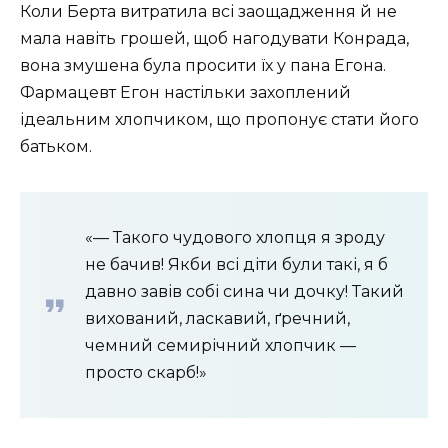
Коли Берта витратила всі заощадження й не
мала навіть грошей, щоб нагодувати Конрада,
вона змушена була просити їх у пана Егона.
Фармацевт Егон настільки захоплений
ідеальним хлопчиком, що пропонує стати його
батьком.
«— Такого чудового хлопця я зроду
не бачив! Якби всі діти були такі, я б
давно завів собі сина чи дочку! Такий
вихований, ласкавий, ґречний,
чемний семирічний хлопчик —
просто скарб!»