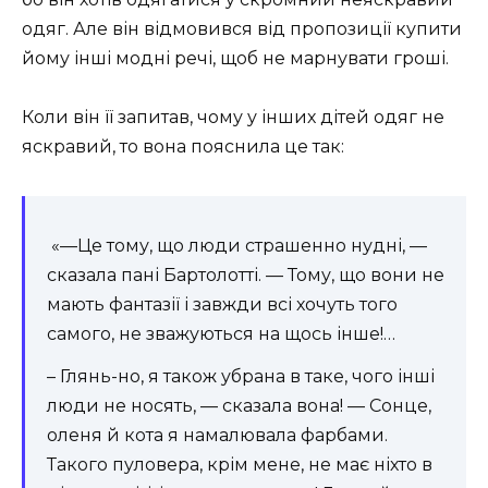
одяг. Але він відмовився від пропозиції купити
йому інші модні речі, щоб не марнувати гроші.
Коли він її запитав, чому у інших дітей одяг не
яскравий, то вона пояснила це так:
«—Це тому, що люди страшенно нудні, —
сказала пані Бартолотті. — Тому, що вони не
мають фантазії і завжди всі хочуть того
самого, не зважуються на щось інше!…
– Глянь-но, я також убрана в таке, чого інші
люди не носять, — сказала вона! — Сонце,
оленя й кота я намалювала фарбами.
Такого пуловера, крім мене, не має ніхто в