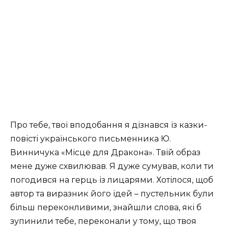
Про тебе, твої вподобання я дізнався із казки-
повісті українського письменника Ю.
Винничука «Місце для Дракона». Твій образ
мене дуже схвилював. Я дуже сумував, коли ти
погодився на герць із лицарями. Хотілося, щоб
автор та виразник його ідей – пустельник були
більш переконливими, знайшли слова, які б
зупинили тебе, переконали у тому, що твоя