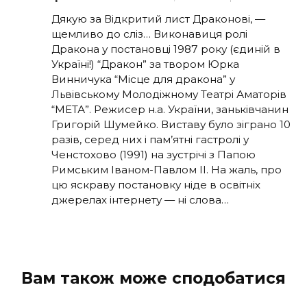
Дякую за Відкритий лист Драконові, —
щемливо до сліз… Виконавиця ролі
Дракона у постановці 1987 року (єдиній в
Україні!) “Дракон” за твором Юрка
Винничука “Місце для дракона” у
Львівському Молодіжному Театрі Аматорів
“МЕТА”. Режисер н.а. України, заньківчанин
Григорій Шумейко. Виставу було зіграно 10
разів, серед них і пам’ятні гастролі у
Ченстохово (1991) на зустрічі з Папою
Римським Іваном-Павлом ІІ. На жаль, про
цю яскраву постановку ніде в освітніх
джерелах інтернету — ні слова…
Вам також може сподобатися