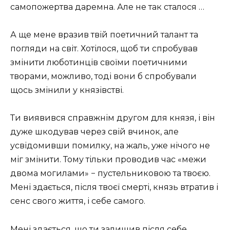
самопожертва даремна. Але не так сталося …
А ще мене вразив твій поетичний талант та
погляди на світ. Хотілося, щоб ти спробував
змінити люботинців своїми поетичними
творами, можливо, тоді вони б спробували
щось змінили у князівстві.
Ти виявився справжнім другом для князя, і він
дуже шкодував через свій вчинок, але
усвідомивши помилку, на жаль, уже нічого не
міг змінити. Тому тільки проводив час «межи
двома могилами» − пустельниковою та твоєю.
Мені здається, після твоєї смерті, князь втратив і
сенс свого життя, і себе самого.
Мені здається, що ти залишив після себе