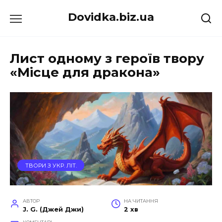
Перейти
Dovidka.biz.ua
до
вмісту
Лист одному з героїв твору
«Місце для дракона»
ТВОРИ З УКР. ЛІТ.
АВТОР
НА ЧИТАННЯ
J. G. (Джей Джи)
2 хв