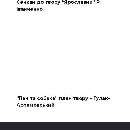
Сенкан до твору “Ярославни” Р.
Іванченко
“Пан та собака” план твору – Гулак-
Артемовський