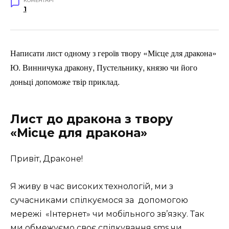
КОМЕНТАРІ
1
Написати лист одному з героїв твору «Місце для дракона»
Ю. Винничука дракону, Пустельнику, князю чи його
доньці допоможе твір приклад.
Лист до дракона з твору
«Місце для дракона»
Привіт, Драконе!
Я живу в час високих технологій, ми
з
сучасниками спілкуємося за
допомогою
мережі
«Інтернет» чи мобільного зв’язку. Так
ми обмежуємо своє спілкування sms чи