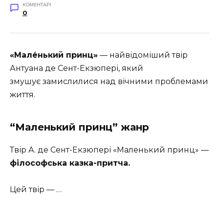
КОМЕНТАРІ
0
«Мале́нький принц»
— найвідоміший твір
Антуана де Сент-Екзюпері, який
змушує замислилися над вічними проблемами
життя.
“Маленький принц” жанр
Твір А. де Сент-Екзюпері «Маленький принц» —
філософська казка-притча.
Цей твір — …