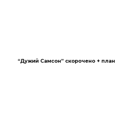
“Дужий Самсон” скорочено + план