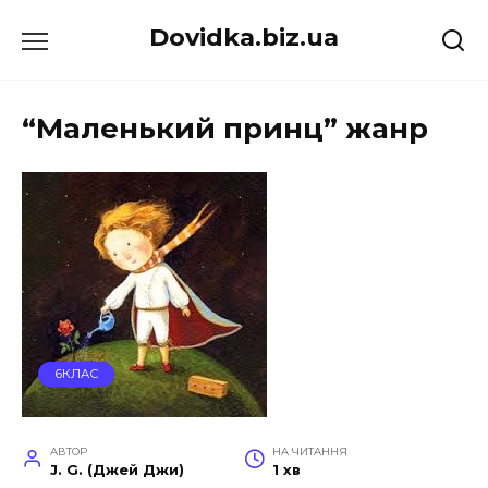
Перейти
Dovidka.biz.ua
до
вмісту
“Маленький принц” жанр
6КЛАС
АВТОР
НА ЧИТАННЯ
J. G. (Джей Джи)
1 хв