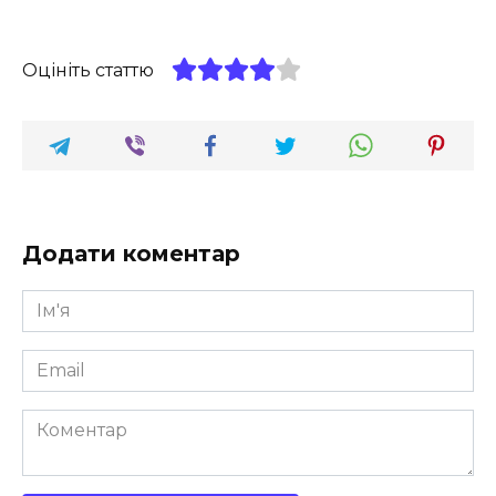
Оцініть статтю
Додати коментар
Ім'я
*
Email
*
Коментар