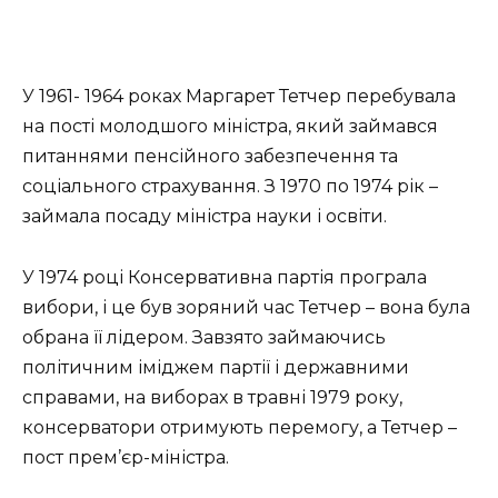
У 1961- 1964 роках Маргарет Тетчер перебувала
на пості молодшого міністра, який займався
питаннями пенсійного забезпечення та
соціального страхування. З 1970 по 1974 рік –
займала посаду міністра науки і освіти.
У 1974 році Консервативна партія програла
вибори, і це був зоряний час Тетчер – вона була
обрана її лідером. Завзято займаючись
політичним іміджем партії і державними
справами, на виборах в травні 1979 року,
консерватори отримують перемогу, а Тетчер –
пост прем’єр-міністра.