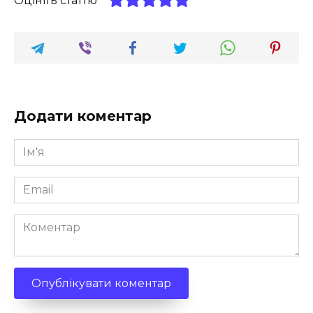
Оцініть статтю
Додати коментар
Ім'я
*
Email
*
Коментар