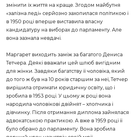
змінити їх життя на краще. Згодом майбутня
«залізна леді» серйозно захопилася політикою і
в 1950 році вперше виставила власну
кандидатуру на виборах до парламенту. Але
вона зазнала невдачі.
Маргарет виходить заміж за багатого Дениса
Тетчера. Деякі вважали цей шлюб вигідним
для жінки. Завдяки багатству її чоловіка, який
до того ж був на 10 років старшим за неї, Тетчер
вирішила отримати юридичну освіту, що і
зробила в 1953 році. У цьому ж році вона
народила чоловікові двійнят – хлопчика і
дівчинку. Після отримання диплома зайнялася
адвокатською практикою. А вже в 1959 році її
було обрано до парламенту. Вона зробила