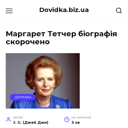
Перейти
Dovidka.biz.ua
до
вмісту
Маргарет Тетчер біографія
скорочено
ДЕРЖАВА
АВТОР
НА ЧИТАННЯ
J. G. (Джей Джи)
3 хв