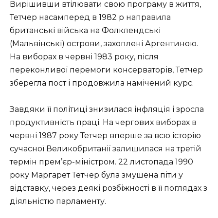
Вирішивши втілювати свою програму в життя,
Тетчер насамперед в 1982 р направила
британські війська на Фолклендські
(Мальвінські) острови, захоплені Аргентиною.
На виборах в червні 1983 року, після
переконливої перемоги консерваторів, Тетчер
зберегла пост і продовжила намічений курс.
Завдяки її політиці знизилася інфляція і зросла
продуктивність праці. На чергових виборах в
червні 1987 року Тетчер вперше за всю історію
сучасної Великобританії залишилася на третій
термін прем’єр-міністром. 22 листопада 1990
року Маргарет Тетчер була змушена піти у
відставку, через деякі розбіжності в її поглядах з
діяльністю парламенту.