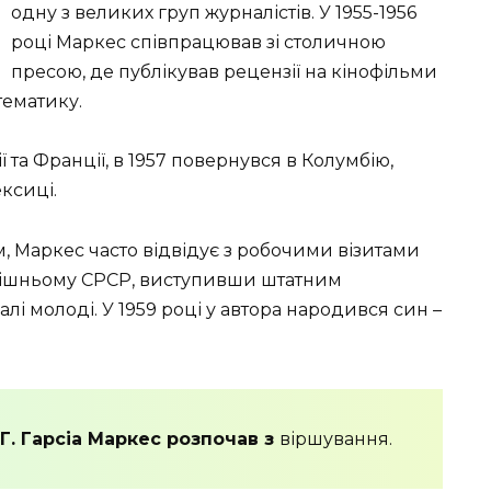
одну з великих груп журналістів. У 1955-1956
році Маркес співпрацював зі столичною
пресою, де публікував рецензії на кінофільми
тематику.
 та Франції, в 1957 повернувся в Колумбію,
ексиці.
 Маркес часто відвідує з робочими візитами
тодішньому СРСР, виступивши штатним
і молоді. У 1959 році у автора народився син –
Г. Гарсіа Маркес розпочав з
віршування.