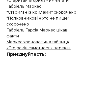
«Стариган із крилами» читати.
Габріель Маркес
"Стариган із крилами" скорочено
"Полковникові ніхто не пише"
скорочено
Габріель Гарсія Маркес цікаві
факти
Маркес хронологічна таблиця
«Сто років самотності» переказ
Приєднуйтесть: