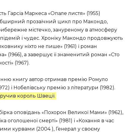
ть Гарсіа Маркеса «Опале листя» (1955)
обширний прозаїчний цикл про Макондо,
рибережне містечко, зануреному в атмосферу
епідемій і чудес. Хроніку Макондо продовжують
лковнику ніхто не пише» (1961) і роман
а» (1966), а завершує її знаменитий роман «Сто
ості» (1967).
танню книгу автор отримав премію Ромуло
972) і Нобелівську премію з літератури (1982).
вручив король Швеції.
бірка оповідань «Похорон Великої Мами» (1962),
ка оголошеної смерті» (1981) і «Кохання в час
ними курвами (2004 ), Генерал у своєму