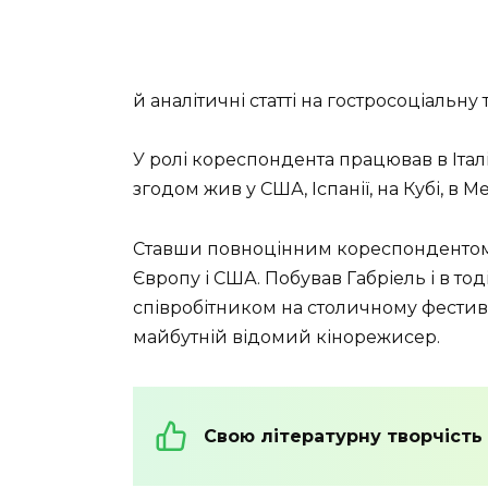
й аналітичні статті на гостросоціальну 
У ролі кореспондента працював в Італії
згодом жив у США, Іспанії, на Кубі, в М
Ставши повноцінним кореспондентом,
Європу і США. Побував Габріель і в 
співробітником на столичному фестивал
майбутній відомий кінорежисер.
Свою літературну творчість 