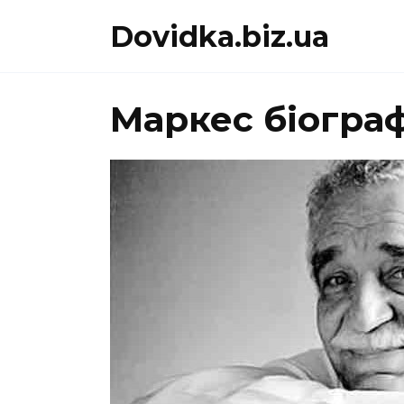
Перейти
Dovidka.biz.ua
до
вмісту
Маркес біогра