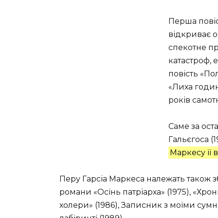
Перша повіс
відкриває 
спекотне п
катастроф, 
повість «По
«Лиха годин
років самотн
Саме за ос
Гальєгоса (1
Маркесу її 
Перу Гарсіа Маркеса належать також з
романи «Осінь патріарха» (1975), «Хроні
холери» (1986), Записник з моїми сум