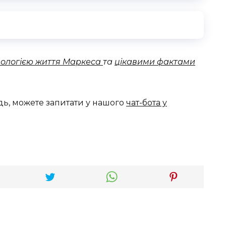
ологією життя Маркеса
та
цікавими фактами
дь, можете запитати у нашого
чат-бота у