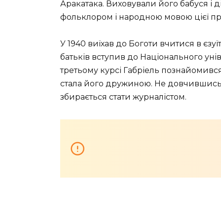
Аракатака. Виховували його бабуся і д
фольклором і народною мовою цієї про
У 1940 виїхав до Боготи вчитися в єзу
батьків вступив до Національного уні
третьому курсі Габріель познайомивс
стала його дружиною. Не довчившись 
збирається стати журналістом.