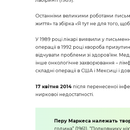
лабіринті (1989).
Останніми великими роботами письме
життя» та збірка «Я тут не для того, щ
У 1989 році лікарі виявили у письменн
операції в 1992 році хвороба призуп
відчувати проблеми зі здоров’ям. Мед
інше онкологічне захворювання – лім
складні операції в США і Мексиці і до
17 квітня 2014
після перенесеної інфек
ниркової недостатності.
Перу Маркеса належать твор
годи­на” (1961), “Полковнику ніх