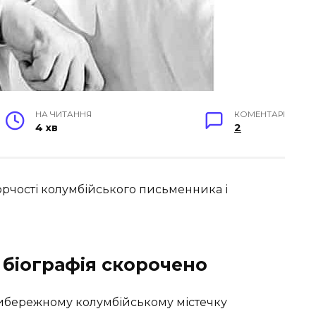
НА ЧИТАННЯ
КОМЕНТАРІ
4 хв
2
ворчості колумбійського письменника і
 біографія скорочено
ибережному колумбійському містечку