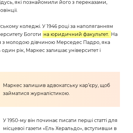
ідусь, які познайомили його з переказами,
вінції.
їтському коледжі. У 1946 році за наполяганням
верситету Боготи
на юридичний факультет.
На
я з молодою дівчиною Мерседес Падро, яка
один рік, Маркес залишає університет і
Маркес залишив адвокатську кар’єру, щоб
займатися журналістикою.
У 1950-му він починає писати перші статті для
місцевої газети «Ель Херальдо», вступивши в