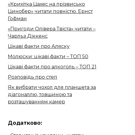
«Крихітка Цахес на прізвисько
Цинобер» читати повністю. Ернст
Гофман
«Пригоди Олівера Твіста» читати –
Чарльз Діккенс
Цікаві факти про Аляску
Молюски: цікаві факти – ТОП 50
Цікаві факти про алкоголь – ТОП 21
Розповідь про степ
Як вибрати чохол для планшета за
діагоналлю, товщиною та
розташуванням камер
Додатково: