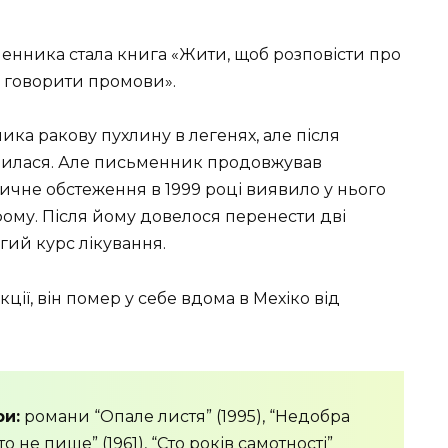
нника стала книга «Жити, щоб розповісти про
об говорити промови».
ика ракову пухлину в легенях, але після
инилася. Але письменник продовжував
ичне обстеження в 1999 році виявило у нього
фому. Після йому довелося перенести дві
вгий курс лікування.
ції, він помер у себе вдома в Мехіко від
и:
романи “Опале листя” (1995), “Недобра
то не пише” (1961), “Сто років самотності”