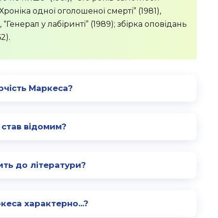
 “Хроніка одної оголошеної смерті” (1981),
, “Генерал у лабіринті” (1989); збірка оповідань
2).
рчість Маркеса?
 став відомим?
ить до літератури?
кеса характерно...?