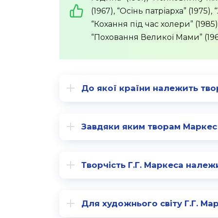
(1967), “Осінь патріарха” (1975),
“Кохання під час холери” (1985)
“Поховання Ве­ликої Мами” (196
До якої країни належить тво
Завдяки яким творам Маркес
Творчість Г.Г. Маркеса належ
Для художнього світу Г.Г. Мар