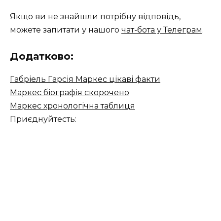
Якщо ви не знайшли потрібну відповідь,
можете запитати у нашого
чат-бота у Телеграм
.
Додатково:
Габріель Гарсія Маркес цікаві факти
Маркес біографія скорочено
Маркес хронологічна таблиця
Приєднуйтесть: