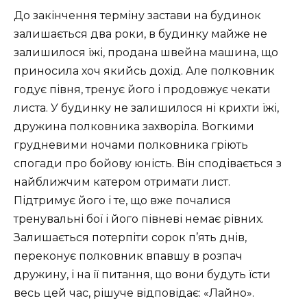
До закінчення терміну застави на будинок
залишається два роки, в будинку майже не
залишилося їжі, продана швейна машина, що
приносила хоч якийсь дохід. Але полковник
годує півня, тренує його і продовжує чекати
листа. У будинку не залишилося ні крихти їжі,
дружина полковника захворіла. Вогкими
грудневими ночами полковника гріють
спогади про бойову юність. Він сподівається з
найближчим катером отримати лист.
Підтримує його і те, що вже почалися
тренувальні бої і його півневі немає рівних.
Залишається потерпіти сорок п’ять днів,
переконує полковник впавшу в розпач
дружину, і на її питання, що вони будуть їсти
весь цей час, рішуче відповідає: «Лайно».