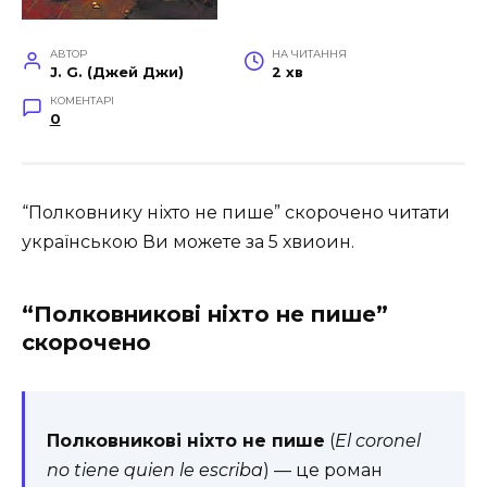
АВТОР
НА ЧИТАННЯ
J. G. (Джей Джи)
2 хв
КОМЕНТАРІ
0
“Полковнику ніхто не пише” скорочено читати
українською Ви можете за 5 хвиоин.
“Полковникові ніхто не пише”
скорочено
Полковникові ніхто не пише
(
El coronel
no tiene quien le escriba
) — це роман