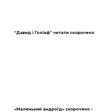
“Давид і Голіаф” читати скорочено
«Маленький андроїд» скорочено –