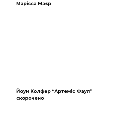
Марісса Маєр
Йоун Колфер “Артеміс Фаул”
скорочено