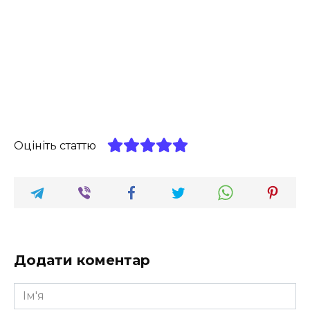
Оцініть статтю
Додати коментар
Ім'я
*