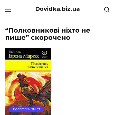
Перейти
Dovidka.biz.ua
до
вмісту
“Полковникові ніхто не
пише” скорочено
КОРОТКИЙ ЗМІСТ