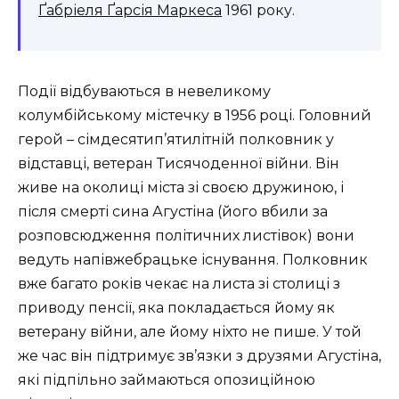
Ґабріеля Ґарсія Маркеса
1961 року.
Події відбуваються в невеликому
колумбійському містечку в 1956 році. Головний
герой – сімдесятип’ятилітній полковник у
відставці, ветеран Тисячоденної війни. Він
живе на околиці міста зі своєю дружиною, і
після смерті сина Агустіна (його вбили за
розповсюдження політичних листівок) вони
ведуть напівжебрацьке існування. Полковник
вже багато років чекає на листа зі столиці з
приводу пенсії, яка покладається йому як
ветерану війни, але йому ніхто не пише. У той
же час він підтримує зв’язки з друзями Агустіна,
які підпільно займаються опозиційною