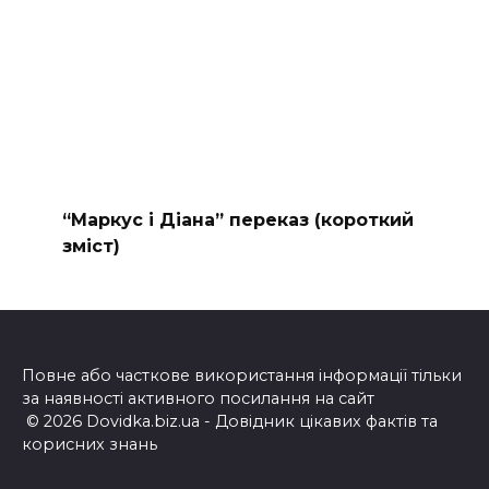
“Маркус і Діана” переказ (короткий
зміст)
Повне або часткове використання інформації тільки
за наявності активного посилання на сайт
© 2026 Dovidka.biz.ua - Довідник цікавих фактів та
корисних знань