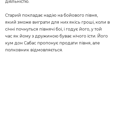
діяльністю.
Старий покладає надію на бойового півня,
який зможе виграти для них якісь гроші, коли в
січні почнуться півнячі бої, і годує його, у той
час як йому з дружиною буває нічого їсти. Його
кум дон Сабас пропонує продати півня, але
полковник відмовляється.