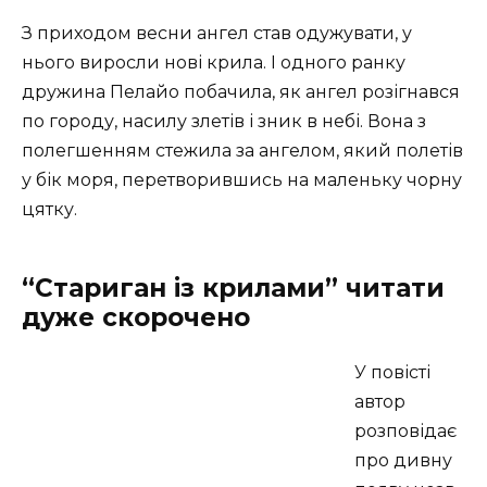
З приходом весни ангел став одужувати, у
нього виросли нові крила. І одного ранку
дружина Пелайо побачила, як ангел розігнався
по городу, насилу злетів і зник в небі. Вона з
полегшенням стежила за ангелом, який полетів
у бік моря, перетворившись на маленьку чорну
цятку.
“Стариган із крилами” читати
дуже скорочено
У повісті
автор
розповідає
про дивну