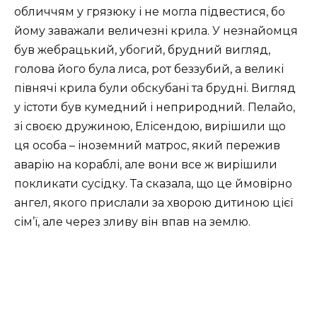
обличчям у грязюку і не могла підвестися, бо
йому заважали величезні крила. У незнайомця
був жебрацький, убогий, брудний вигляд,
голова його була лиса, рот беззубий, а великі
півнячі крила були обскубані та брудні. Вигляд
у істоти був кумедний і неприродний. Пелайо,
зі своєю дружиною, Елісендою, вирішили що
ця особа – іноземний матрос, який пережив
аварію на кораблі, але вони все ж вирішили
покликати сусідку. Та сказала, що це ймовірно
ангел, якого прислали за хворою дитиною цієї
сім’ї, але через зливу він впав на землю.