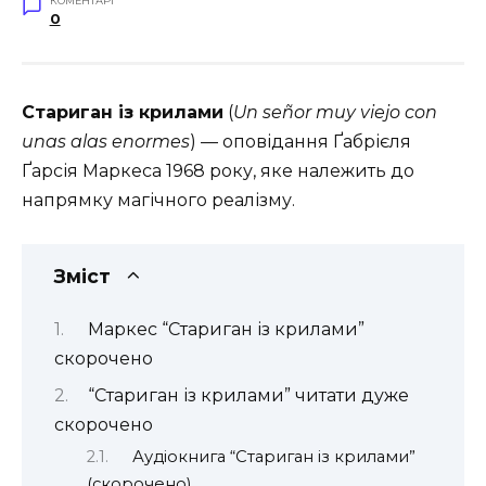
КОМЕНТАРІ
0
Стариган із крилами
(
Un señor muy viejo con
unas alas enormes
) — оповідання Ґабрієля
Ґарсія Маркеса 1968 року, яке належить до
напрямку магічного реалізму.
Зміст
Маркес “Стариган із крилами”
скорочено
“Стариган із крилами” читати дуже
скорочено
Аудіокнига “Стариган із крилами”
(скорочено)