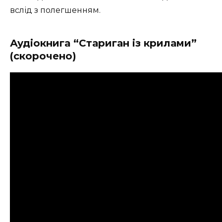
вслід з полегшенням.
Аудіокнига “Стариган із крилами”
(скорочено)