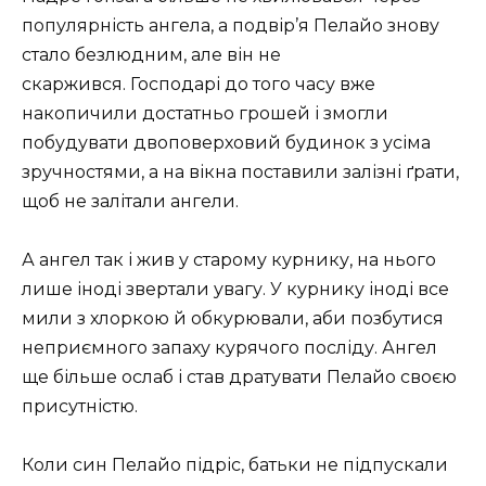
популярність ангела, а подвір’я Пелайо знову
стало безлюдним, але він не
скаржився. Господарі до того часу вже
накопичили достатньо грошей і змогли
побудувати двоповерховий будинок з усіма
зручностями, а на вікна поставили залізні ґрати,
щоб не залітали ангели.
А ангел так і жив у старому курнику, на нього
лише іноді звертали увагу. У курнику іноді все
мили з хлоркою й обкурювали, аби позбутися
неприємного запаху курячого посліду. Ангел
ще більше ослаб і став дратувати Пелайо своєю
присутністю.
Коли син Пелайо підріс, батьки не підпускали