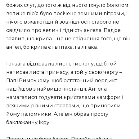
божих слуг, до того ж від нього тхнуло болотом,
велике пір’я було посічене земними вітрами, і
нічого в жалюгідній зовнішності старого не
свідчило про велич і гідність ангела. Падре
заявив, що крила – це не свідчення того, що він
ангел, бо крила є і в птаха, і в літака.
Гонзага відправив лист єпископу, щоб той
написав листа примасу, а той у свою чергу –
Папі Римському, щоб остаточний вердикт
надійшов з найвищої інстанції. Ангела
намагалися годувати кристалами камфори і
всякими різними стравами, що приносили
йому паломники. Але він обрав просту
баклажанну ікру.