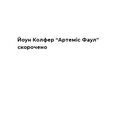
Йоун Колфер “Артеміс Фаул”
скорочено