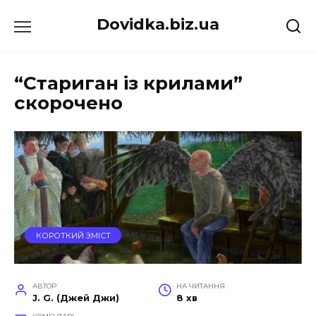
Перейти
Dovidka.biz.ua
до
вмісту
“Стариган із крилами”
скорочено
КОРОТКИЙ ЗМІСТ
АВТОР
НА ЧИТАННЯ
J. G. (Джей Джи)
8 хв