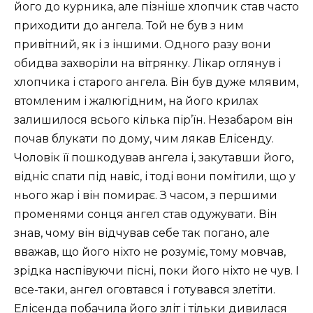
його до курника, але пізніше хлопчик став часто
приходити до ангела. Той не був з ним
привітний, як і з іншими. Одного разу вони
обидва захворіли на вітрянку. Лікар оглянув і
хлопчика і старого ангела. Він був дуже млявим,
втомленим і жалюгідним, на його крилах
залишилося всього кілька пір’їн. Незабаром він
почав блукати по дому, чим лякав Елісенду.
Чоловік її пошкодував ангела і, закутавши його,
відніс спати під навіс, і тоді вони помітили, що у
нього жар і він помирає. З часом, з першими
променями сонця ангел став одужувати. Він
знав, чому він відчував себе так погано, але
вважав, що його ніхто не розуміє, тому мовчав,
зрідка наспівуючи пісні, поки його ніхто не чув. І
все-таки, ангел оговтався і готувався злетіти.
Елісенда побачила його зліт і тільки дивилася