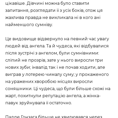
цікавіше. Дівчині можна було ставити
запитання, розглядати її з усіх боків, отож ця
жахлива правда не викликала ні в кого ані
найменшого сумніву.
Це видовище відвернуло на певний час увагу
людей від ангела. Та й чудеса, які відбувалися
після зустрічі з ангелом, були сумнівними:
сліпий не прозрів, зате у нього виросли три
нових зуби; інвалід так і не почав ходити, але
виграв у лотерею чималу суму; у прокаженого
на уражених хворобою місцях виросли
соняшники. Ці чудеса, що були більше схожі на
жарт, похитнули репутацію ангела, а жінка-
павук зруйнувала її остаточно.
Падре Гонзага більше не хвилювався через