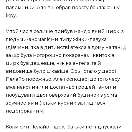
паломники. Але він обрав просту баклажанну
ікру.
У той час в селище прибув мандрівний цирк, з
людьми-аномаліями, типу жінки-павука
(дівчини, яка в дитинстві втекла з дому на танці,
за що була моторошно покарана). І квиток в
цирк був дешевше, ніж на ангела, та й
видовище було цікавіше. Ось і стало у дворі
Пелайо порожньо. Але господарі до того часу
вже накопичили достатньо грошей і змогли
побудувати двоповерховий будинок з усіма
зручностями (тільки курник залишився
недоторканим).
Коли син Пелайо підріс, батьки не підпускали