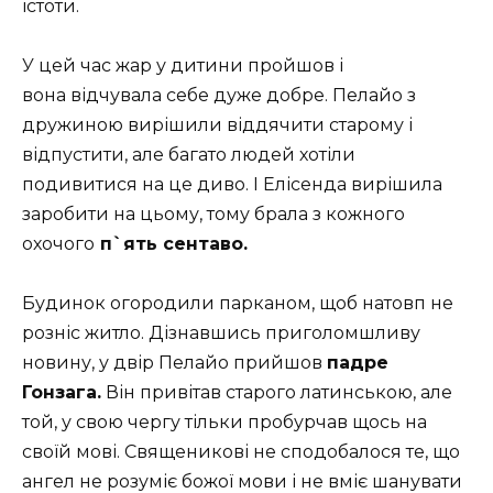
істоти.
У цей час жар у дитини пройшов і
вона відчувала себе дуже добре. Пелайо з
дружиною вирішили віддячити старому і
відпустити, але багато людей хотіли
подивитися на це диво. І Елісенда вирішила
заробити на цьому, тому брала з кожного
охочого
п`ять сентаво.
Будинок огородили парканом, щоб натовп не
розніс житло. Дізнавшись приголомшливу
новину, у двір Пелайо прийшов
падре
Гонзага.
Він привітав старого латинською, але
той, у свою чергу тільки пробурчав щось на
своїй мові. Священикові не сподобалося те, що
ангел не розуміє божої мови і не вміє шанувати