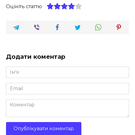
Оцініть статтю
Додати коментар
Ім'я
*
Email
*
Коментар