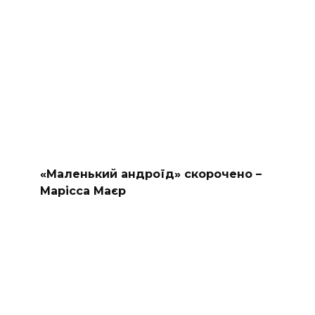
«Маленький андроїд» скорочено –
Марісса Маєр