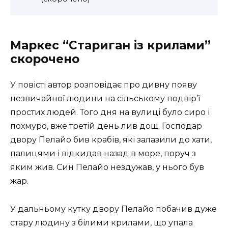
Маркес “Стариган із крилами”
скорочено
У повісті автор розповідає про дивну появу
незвичайної людини на сільському подвір’ї
простих людей. Того дня на вулиці було сиро і
похмуро, вже третій день лив дощ. Господар
двору Пелайо бив крабів, які залазили до хати,
палицями і відкидав назад в море, поруч з
яким жив. Син Пелайо нездужав, у нього був
жар.
У дальньому кутку двору Пелайо побачив дуже
стару людину з білими крилами, що упала