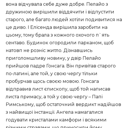
вона відчувала себе дуже добре. Пелайо з
дружиною вирішили віддячити і відпустити
старого, але багато людей хотіли подивитися на
це диво. І Елісенда вирішила заробити на
цьому, тому брала з кожного охочого п`ять
сентаво. Будинок огородили парканом, щоб
натовп не розніс житло. Дізнавшись
приголомшливу новину, у двір Пелайо
прийшов падре Гонсага. Він привітав старого
по-латині, але той, у свою чергу тільки
пробурчав щось своєю мовою. Гонсага
відправив лист єпископу, щоб той написав
листа примасу, а той у свою чергу – Папі
Римському, щоб остаточний вердикт надійшов
з найвищої інстанції. Ангела намагалися
годувати кристалами камфори і всякими
різними стравами, що приносили йому