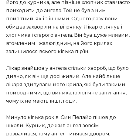
його до курника, але пізніше хлопчик став часто
приходити до ангела. Той не був з ним
привітний, як і з іншими. Одного разу вони
обидва захворіли на вітрянку. Лікар оглянув і
хлопчика і старого ангела. Він був дуже млявим,
втомленим і жалюгідним, на його крилах
залишилося всього кілька пір’їн.
Лікар знайшов у ангела стільки хвороб, що було
дивно, як він ще досі живий. Але найбільше
лікаря здивували його крила, які були такими
природними, що виникало логічне запитання,
чому їх не мають інші люди.
Минуло кілька років. Син Пелайо пішов до
школи. Курник, де жив ангел зовсім
розвалився, тому ангел тинявся двором,