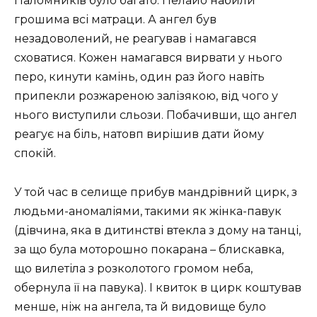
Паломників було багато. Пелайо набили
грошима всі матраци. А ангел був
незадоволений, не реагував і намагався
сховатися. Кожен намагався вирвати у нього
перо, кинути камінь, один раз його навіть
припекли розжареною залізякою, від чого у
нього виступили сльози. Побачивши, що ангел
реагує на біль, натовп вирішив дати йому
спокій.
У той час в селище прибув мандрівний цирк, з
людьми-аномаліями, такими як жінка-павук
(дівчина, яка в дитинстві втекла з дому на танці,
за що була моторошно покарана – блискавка,
що вилетіла з розколотого громом неба,
обернула її на павука). І квиток в цирк коштував
менше, ніж на ангела, та й видовище було