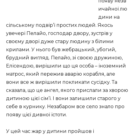
появу незв
ичайної лю
дини на
сільському подвір’ї простих людей. Якось
увечері Пелайо, господар двору, зустрів у
своєму дворі дуже стару людину з білими
крилами. У нього був жебрацький, убогий,
брудний вигляд. Пелайо, зі своєю дружиною,
Елісендою, вирішили що ця особа – іноземний
матрос, який пережив аварію корабля, але
вони все ж вирішили покликати сусідку. Та
сказала, що це ангел, якого прислали за хворою
дитиною цієї сім’ї. І вони залишили старого у
себе в курнику. Незабаром все село знало про
появу цієї дивної істоти.
У цей час жар у дитини пройшов і