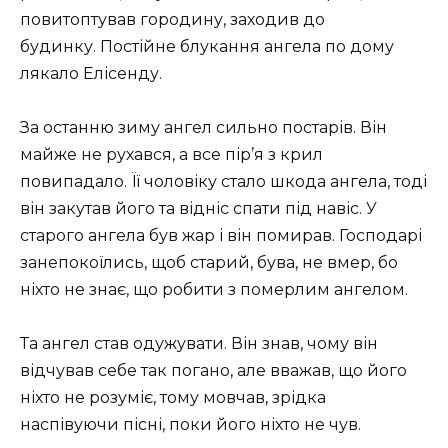
повитоптував городину, заходив до
будинку. Постійне блукання ангела по дому
лякало Елісенду.
За останню зиму ангел сильно постарів. Він
майже не рухався, а все пір’я з крил
повипадало. Її чоловіку стало шкода ангела, тоді
він закутав його та відніс спати під навіс. У
старого ангела був жар і він помирав. Господарі
занепокоїлись, щоб старий, бува, не вмер, бо
ніхто не знає, що робити з померлим ангелом.
Та ангел став одужувати. Він знав, чому він
відчував себе так погано, але вважав, що його
ніхто не розуміє, тому мовчав, зрідка
наспівуючи пісні, поки його ніхто не чув.