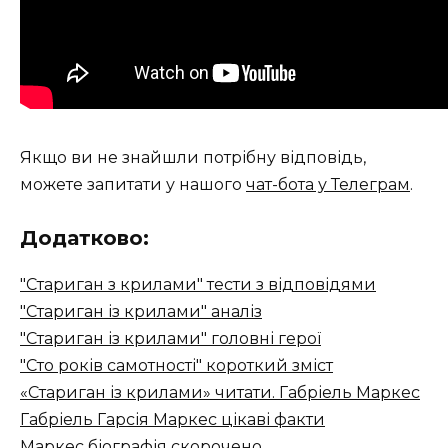
Якщо ви не знайшли потрібну відповідь,
можете запитати у нашого
чат-бота у Телеграм
.
Додатково:
"Стариган з крилами" тести з відповідями
"Стариган із крилами" аналіз
"Стариган із крилами" головні герої
"Сто років самотності" короткий зміст
«Стариган із крилами» читати. Габріель Маркес
Габріель Гарсія Маркес цікаві факти
Маркес біографія скорочено