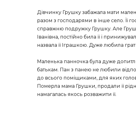
Дівчинку Грушку забажала мати маленьк
разом з господарями в інше село. Її 
справжню подружку Грушку. Але Гру
Іванівна, постійно била її і принижув
назвала її Іграшкою. Дуже любила грат
Маленька панночка була дуже допитлив
батькам. Пан з панею не любили відпо
до всього поміщиками, для яких головн
Померла мама Грушки, продали її рідне
намагалась якось розважити її.