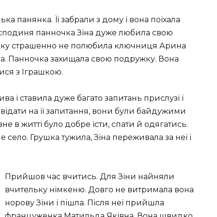
а панянка. Її забрали з дому і вона поїхала
господиня панночка Зіна дуже любила свою
шку страшенно не полюбила ключниця Арина
ала. Панночка захищала свою подружку. Вона
ися з Іграшкою.
а і ставила дуже багато запитань прислузі і
відати на її запитання, вони були байдужими
е в житті було добре їсти, спати й одягатись.
 село. Грушка тужила, Зіна переживала за неї і
Прийшов час вчитись. Для Зіни найняли
вчительку німкеню. Довго не витримала вона
норову Зіни і пішла. Після неї прийшла
француженка Матильда Яківна. Вона швидко