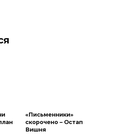
ся
чи
«Письменники»
план
скорочено – Остап
Вишня