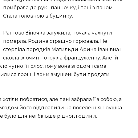
прибрала до рук і панночку, і пані з паном.
Стала головною в будинку.
Раптово Зіночка затужила, почала чахнути і
померла. Родина страшно горювала. Не
стерпіла порядків Матильди Арина Іванівна і
скоїла злочин – отруїла француженку. Але їй
 чутно її голос, тому вона згодом і сама
інчилися гроші і вони змушені були продати
отіли побратися, але пані забрала її з собою, а
Згодом його відправили на поселення. Грушка
не було для неї більше рідної людини.