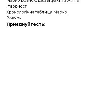
Марко Вовчок: цікаві факти з життя
і творчості
Хронологічна таблиця Марко
Вовчок
Приєднуйтесть: