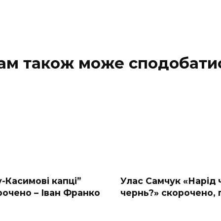
ам також може сподобати
-Касимові капці”
Улас Самчук «Нарід 
рочено – Іван Франко
чернь?» скорочено, 