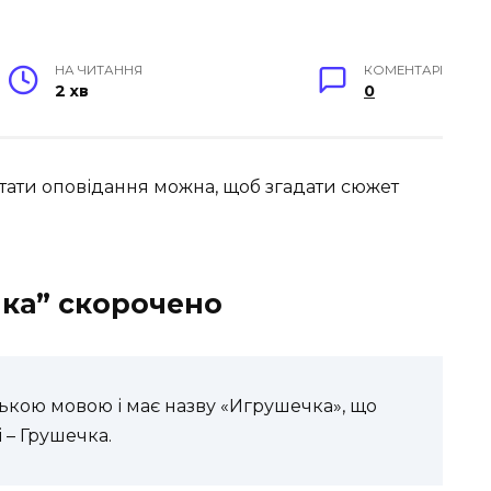
НА ЧИТАННЯ
КОМЕНТАРІ
2 хв
0
тати оповідання можна, щоб згадати сюжет
чка” скорочено
ською мовою і має назву «Игрушечка», що
 – Грушечка.