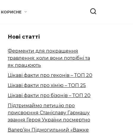
КОРИСНЕ
Нові статті
Ферменти для покращення
травлення: коли вони потрібні та
як працюють
Цікаві факти про геконів – ТОП 20
Цікаві факти про хімію – ТОП 25
Цікаві факти про бізонів – ТОП 20
Підтримаймо петицію про
присвоєння Станіславу Гармашу
звання Героя України посмертно
Валер’ян Підмогильний «Важке