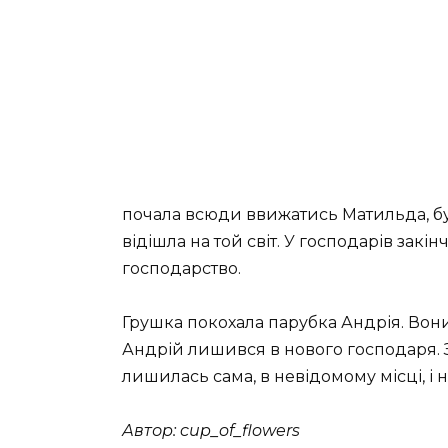
почала всюди ввижатись Матильда, було
відішла на той світ. У господарів зак
господарство.
Грушка покохала парубка Андрія. Вони х
Андрій лишився в нового господаря. 
лишилась сама, в невідомому місці, і 
Автор: cup_of_flowers