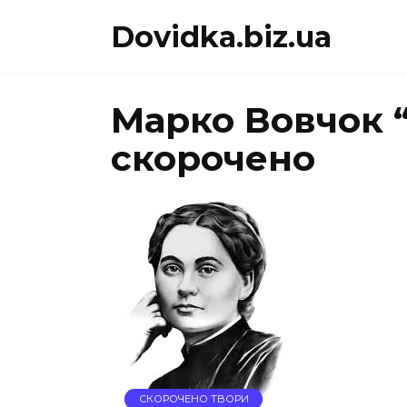
Перейти
Dovidka.biz.ua
до
вмісту
Марко Вовчок 
скорочено
СКОРОЧЕНО ТВОРИ