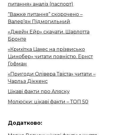
питання» аналіз (паспорт)
“Важке питання” скорочено –
Валер’ян Підмогильний
«Джейн Ейр» скачати. Шарлотта
Бронте
«Крихітка Цахес на прізвисько
Цинобер» читати повністю. Ернст
Гофман
«Пригоди Олівера Твіста» читати –
Чарльз Діккенс
Цікаві факти про Аляску
Молюски: цікаві факти – ТОП 50
Додатково: