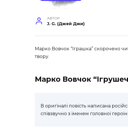
АВТОР
J. G. (Джей Джи)
Марко Вовчок “Іграшка” скорочено чи
твору.
Марко Вовчок “Ігруше
В оригіналі повість написана росій
співзвучно з іменем головної героїні