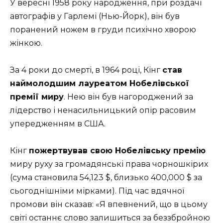
У вересні 1958 року народження, при роздачі
автографів у Гарлемі (Нью-Йорк), він був
поранений ножем в груди психічно хворою
жінкою.
За 4 роки до смерті, в 1964 році, Кінг
став
наймолодшим лауреатом Нобелівської
премії миру
. Нею він був нагороджений за
лідерство і ненасильницький опір расовим
упередженням в США.
Кінг
пожертвував свою Нобелівську премію
миру руху за громадянські права чорношкірих
(сума становила 54,123 $, близько 400,000 $ за
сьогоднішніми мірками). Під час вдячної
промови він сказав: «Я впевнений, що в цьому
світі останнє слово залишиться за беззбройною