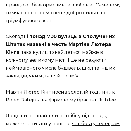
правдою і безкорисливою любов’ю. Саме тому
тимчасово переможене добро сильніше
тріумфуючого зла».
Сьогодні
понад 700 вулиць в Сполучених
Штатах названі в честь Мартіна Лютера
Кінга
, така вулиця знайдеться майже в
кожному великому місті. І це не рахуючи
неймовірного числа будівель, шкіл та інших
закладів, яким дали його ім’я.
Мартін Лютер Кінг носив золотий годинник
Rolex Datejust на фірмовому браслеті Jubilee
Якщо ви не знайшли потрібну відповідь,
можете запитати у нашого
чат-бота у Телеграм
.