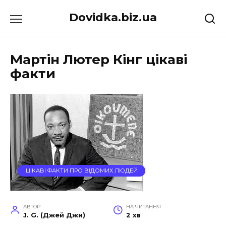
Перейти
Dovidka.biz.ua
до
вмісту
Мартін Лютер Кінг цікаві
факти
ЦІКАВІ ФАКТИ ПРО ВІДОМИХ ЛЮДЕЙ
АВТОР
НА ЧИТАННЯ
J. G. (Джей Джи)
2 хв