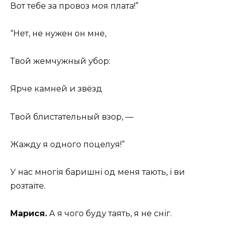
Вот тебе за провоз моя плата!”
“Нет, не нужен он мне,
Твой жемчужный убор:
Ярче камней и звёзд
Твой блистательный взор, —
Жажду я одного поцелуя!”
У нас многія баришні од меня тають, і ви
розтаїте.
Марися.
А я чого буду таять, я не сніг.