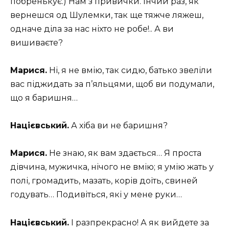
побренькує.) Нам з привички. Інчий раз, як
вернешся од Шулемки, так ще тяжче ляжеш,
одначе діла за нас ніхто не робе!.. А ви
вишиваєте?
Марися.
Ні, я не вмію, так сидю, батько звеліли
вас піджидать за п’яльцями, щоб ви подумали,
що я баришня…
Націєвський.
А хіба ви не баришня?
Марися.
Не знаю, як вам здається… Я проста
дівчина, мужичка, нічого не вмію; я умію жать у
полі, громадить, мазать, корів доїть, свиней
годувать… Подивіться, які у мене руки…
Націєвський.
І разпрекрасно! А як вийдете за