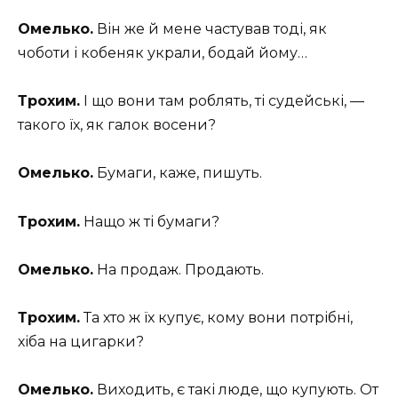
Омелько.
Він же й мене частував тоді, як
чоботи і кобеняк украли, бодай йому…
Трохим.
І що вони там роблять, ті судейські, —
такого їх, як галок восени?
Омелько.
Бумаги, каже, пишуть.
Трохим.
Нащо ж ті бумаги?
Омелько.
На продаж. Продають.
Трохим.
Та хто ж їх купує, кому вони потрібні,
хіба на цигарки?
Омелько.
Виходить, є такі люде, що купують. От