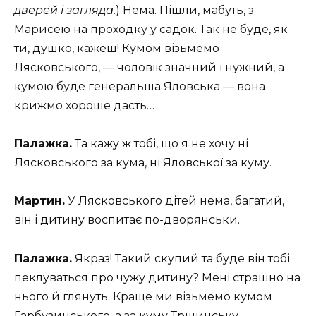
дверей і загляда.
) Нема. Пішли, мабуть, з
Марисею на проходку у садок. Так не буде, як
ти, душко, кажеш! Кумом візьмемо
Лясковського, — чоловік значний і нужний, а
кумою буде генеральша Яловська — вона
крижмо хороше дасть…
Палажка.
Та кажу ж тобі, що я не хочу ні
Лясковського за кума, ні Яловської за куму.
Мартин.
У Лясковського дітей нема, багатий,
він і дитину воспитає по-дворянськи.
Палажка.
Якраз! Такий скупий та буде він тобі
пеклуваться про чужу дитину? Мені страшно на
нього й глянуть. Краще ми візьмемо кумом
Гарбузинського, а за куму Трщинську.