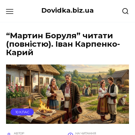
Перейти
Dovidka.biz.ua
до
вмісту
“Мартин Боруля” читати
(повністю). Іван Карпенко-
Карий
10 КЛАС
АВТОР
НА ЧИТАННЯ