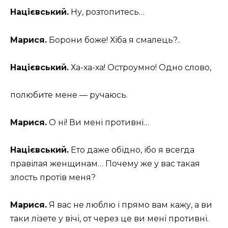
Націєвський.
Ну, розтопитесь…
Марися.
Борони боже! Хіба я смалець?..
Націєвський.
Ха-ха-ха! Остроумно! Одно слово,
полюбите мене — ручаюсь.
Марися.
О ні! Ви мені противні…
Націєвський.
Ето даже обідно, ібо я всегда
правілая женщинам… Почему же у вас такая
злость протів меня?
Марися.
Я вас не люблю і прямо вам кажу, а ви
таки лізете у вічі, от через це ви мені противні.