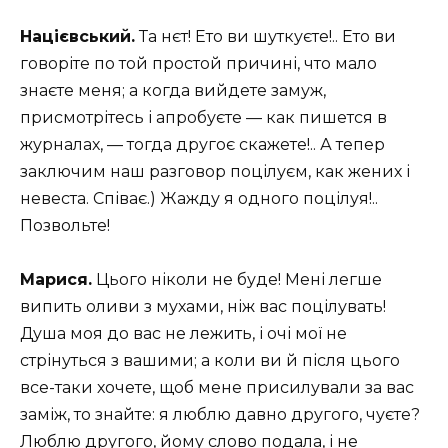
Націєвський.
Та нєт! Ето ви шуткуєте!.. Ето ви
говоріте по той простой причині, что мало
знаєте меня; а когда вийдете замуж,
присмотрітесь і апробуєте — как пишется в
журналах, — тогда другоє скажете!.. А тепер
заключим наш разговор поцілуєм, как жених і
невеста. Співає.) Жажду я одного поцілуя!..
Позвольте!
Марися.
Цього ніколи не буде! Мені легше
випить оливи з мухами, ніж вас поцілувать!
Душа моя до вас не лежить, і очі мої не
стрінуться з вашими; а коли ви й після цього
все-таки хочете, щоб мене присилували за вас
заміж, то знайте: я люблю давно другого, чуєте?
Люблю другого, йому слово подала, і не