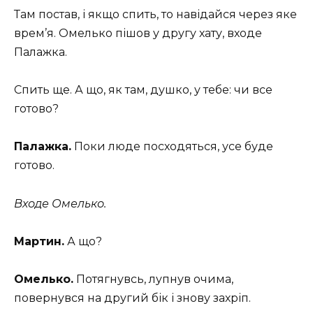
Там постав, і якщо спить, то навідайся через яке
врем’я. Омелько пішов у другу хату, входе
Палажка.
Спить ще. А що, як там, душко, у тебе: чи все
готово?
Палажка.
Поки люде посходяться, усе буде
готово.
Входе Омелько.
Мартин.
А що?
Омелько.
Потягнувсь, лупнув очима,
повернувся на другий бік і знову захріп.