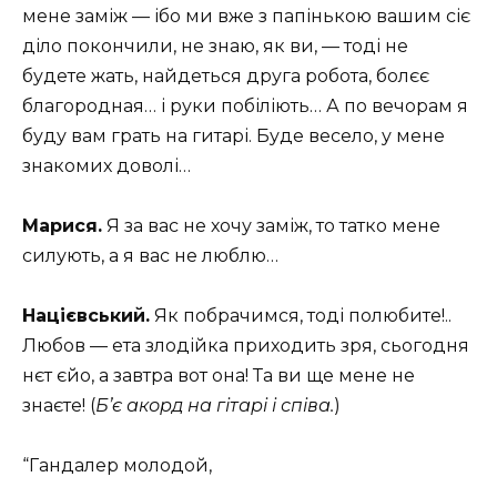
мене заміж — ібо ми вже з папінькою вашим сіє
діло покончили, не знаю, як ви, — тоді не
будете жать, найдеться друга робота, болєє
благородная… і руки побіліють… А по вечорам я
буду вам грать на гитарі. Буде весело, у мене
знакомих доволі…
Марися.
Я за вас не хочу заміж, то татко мене
силують, а я вас не люблю…
Націєвський.
Як побрачимся, тоді полюбите!..
Любов — ета злодійка приходить зря, сьогодня
нєт єйо, а завтра вот она! Та ви ще мене не
знаєте! (
Б’є акорд на гітарі і співа.
)
“Гандалер молодой,