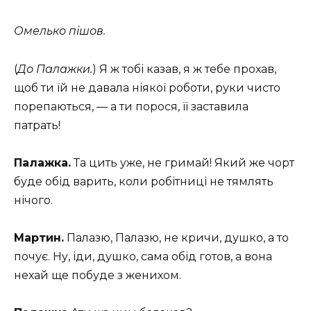
Омелько пішов.
(
До Палажки.
) Я ж тобі казав, я ж тебе прохав,
щоб ти їй не давала ніякої роботи, руки чисто
порепаються, — а ти порося, її заставила
патрать!
Палажка.
Та цить уже, не гримай! Який же чорт
буде обід варить, коли робітниці не тямлять
нічого.
Мартин.
Палазю, Палазю, не кричи, душко, а то
почує. Ну, іди, душко, сама обід готов, а вона
нехай ще побуде з женихом.