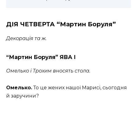
ДІЯ ЧЕТВЕРТА “Мартин Боруля”
Декорація та ж.
“Мартин Боруля” ЯВА І
Омелько і Трохим вносять стола.
Омелько.
То це жених нашої Марисі, сьогодня
й заручини?