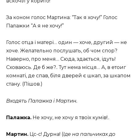
вскочіл у корито!
За коном голос Мартина: “Так я хочу!” Голос
Палажки “А я не хочу!”
Голос отца і матері… один — хоче, другий — не
хоче. Желательно послушать, об чом спор?
Наверно, про меня… Сюда, здається, ідуть!
Сховаюсь. Де б же?.. Тут нема місця… А, в етоиг
комнаті, де спав, біля дверей є шкап, за шкапом
стану. (Пішов.)
Входять Палажка і Мартин.
Палажка.
Не хочу, не хочу я твоїх кумів!..
Мартин.
Цс-с! Дурна! (
Іде на пальчиках до