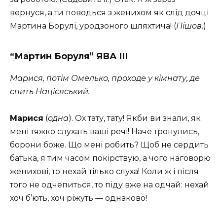
вернуся, а ти поводься з женихом як слід дочці
Мартина Борулі, уродзоного шляхтича! (
Пішов
.)
“Мартин Боруля” ЯВА ІІІ
Марися, потім Омелько, проходе у кімнату, де
спить Націєвський.
Марися
(
одна
). Ох тату, тату! Якби ви знали, як
мені тяжко слухать ваші речі! Наче тронулись,
борони боже. Що мені робить? Щоб не сердить
батька, я тим часом покірствую, а чого наговорю
женихові, то нехай тілько слуха! Коли ж і після
того не одчепиться, то піду вже на одчай: нехай
хоч б’ють, хоч ріжуть — однаково!