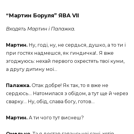
“Мартин Боруля” ЯВА VII
Входять Мартин і Палажка.
Мартин.
Ну, годі, ну, не сердься, душко, а то ти і
при гостях надмешся, як гиндичка!.. Я вже
згоджуюсь: нехай первого охрестять твої куми,
а другу дитину мої…
Палажка.
Отак добре! Як так, то я вже не
сердюсь… Натомилася з обідом, а тут ще й через
сварку… Ну, обід, слава богу, готов…
Мартин.
А ти чого тут виснеш?
Омелько.
Та я достав галанської сажі, хотів