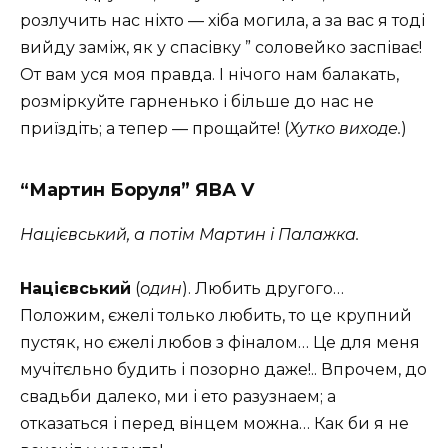
розлучить нас ніхто — хіба могила, а за вас я тоді
вийду заміж, як у спасівку ” соловейко заспіває!
От вам уся моя правда. І нічого нам балакать,
розміркуйте гарненько і більше до нас не
приїздіть; а тепер — прощайте! (
Хутко виходе.
)
“Мартин Боруля” ЯВА V
Націєвський, а потім Мартин і Палажка.
Націєвський
(
один
). Любить другого…
Положим, єжелі только любить, то це крупний
пустяк, но єжелі любов з фіналом… Це для меня
мучітєльно будить і позорно даже!.. Впрочем, до
свадьби далеко, ми і ето разузнаем; а
отказаться і перед вінцем можна… Как би я не