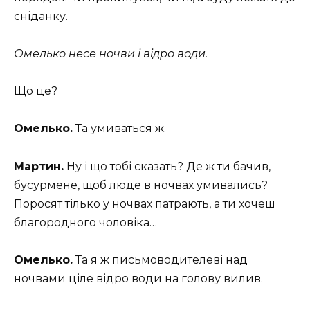
сніданку.
Омелько несе ночви і відро води.
Що це?
Омелько.
Та умиваться ж.
Мартин.
Ну і що тобі сказать? Де ж ти бачив,
бусурмене, щоб люде в ночвах умивались?
Поросят тілько у ночвах патрають, а ти хочеш
благородного чоловіка…
Омелько.
Та я ж письмоводителеві над
ночвами ціле відро води на голову вилив.