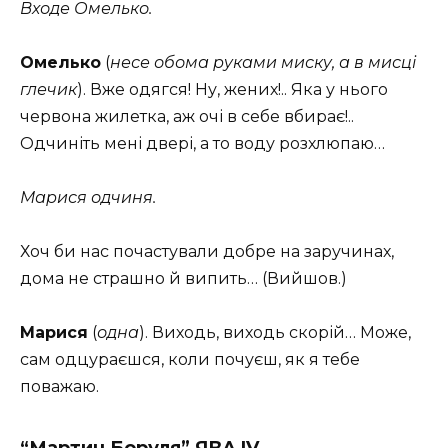
Входе Омелько.
Омелько
(
несе обома руками миску, а в мисці
глечик
). Вже одягся! Ну, жених!.. Яка у нього
червона жилетка, аж очі в себе вбирає!..
Одчиніть мені двері, а то воду розхлюпаю…
Марися одчиня.
Хоч би нас почастували добре на заручинах,
дома не страшно й випить… (Вийшов.)
Марися
(
одна
). Виходь, виходь скорій… Може,
сам одцураєшся, коли почуєш, як я тебе
поважаю.