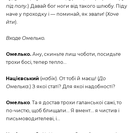
під полу.
) Давай бог ноги від такого шлюбу. Піду
наче у проходку і — поминай, як звали! (
Хоче
йти
).
Входе Омелько.
Омелько.
Ану, скиньте лиш чоботи, посидьте
трохи босі, тепер тепло…
Націєвський
(
набік
). От тобі й маєш! (
До
Омелька.
) З якої статі? Для якої надобності?
Омелько
. Та я достав трохи галанської сажі, то
по-чистю, щоб блищали… Я вмент… я чистив і
письмоводителеві, і…