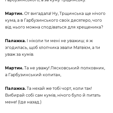
Мартин.
От вигадала! Ну, Трщинська ще нічого
кума, а в Гарбузинського своїх десятеро, чого
від нього можна сподіваться для хрещеника?
Палажка.
І ніколи ти мені не уважиш; я ж
згодилась, щоб хлопчика звали Матвієм, а ти
уваж за кумів.
Мартин.
Та не уважу! Лясковський полковник,
а Гарбузинський копитан,
Палажка.
Та нехай же тобі чорт, коли так!
Вибирай собі сам кумів, нічого було й питать
мене! (Іде назад.)