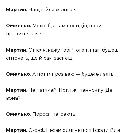
Мартин.
Навідайся ж опісля.
Омелько.
Може б, я там посидів, поки
прокинеться?
Мартин.
Опісля, кажу тобі. Чого ти там будеш
стирчать, ще й сам заснеш.
Омелько.
А потім прозіваю — будете лаять.
Мартин.
Не патякай! Поклич панночку. Де
вона?
Омелько.
Порося патрають.
Мартин.
О-о-о!.. Нехай одягнеться і сюди йде.