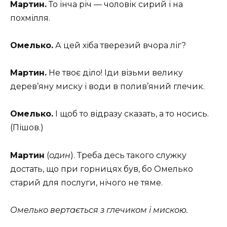
Мартин.
То інча річ — чоловік сирий і на
похмілля.
Омелько.
А цей хіба тверезий вчора ліг?
Мартин.
Не твоє діло! Іди візьми велику
дерев’яну миску і води в полив’яний глечик.
Омелько.
І щоб то відразу сказать, а то носись.
(Пішов.)
Мартин
(
один
). Треба десь такого служку
достать, що при горницях був, бо Омелько
старий для послуги, нічого не тяме.
Омелько вертається з глечиком і мискою.