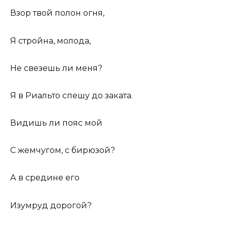
Взор твой полон огня,
Я стройна, молода,
Не свезешь ли меня?
Я в Риальто спешу до заката.
Видишь ли пояс мой
С жемчугом, с бирюзой?
А в средине его
Изумруд дорогой?