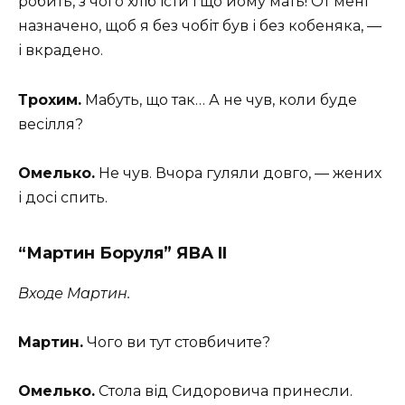
робить, з чого хліб їсти і що йому мать! От мені
назначено, щоб я без чобіт був і без кобеняка, —
і вкрадено.
Трохим.
Мабуть, що так… А не чув, коли буде
весілля?
Омелько.
Не чув. Вчора гуляли довго, — жених
і досі спить.
“Мартин Боруля” ЯВА II
Входе Мартин.
Мартин.
Чого ви тут стовбичите?
Омелько.
Стола від Сидоровича принесли.