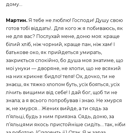
дому…
Мартин.
Я тебе не люблю! Господи! Душу свою
готов тобі віддать!.. Для кого ж я побиваюсь, як
не для вас? Послухай мене, доню моя: краще
білий хліб, ніж чорний, краще пан, ніж хам! І
батькове око, як прийдеться умирать,
закриється спокійно, бо душа моя знатиме, що
мої унуки — дворяне, не хлопи, що не всякий
на них крикне: бидло! теля! Ох, дочко, ти не
знаєш, як тяжко хлопом буть, усіх бояться, усіх
лічить вищими від себе! І дай бог, щоб ти не
знала; а я всього попробував і знаю. Не хмурся
ж, не хмурся… Жених вийде, а ти сядь за
п’яльці, будь з ним приязна. Сядь, доню, за
п’яльцями якось пристойніше сидіть… так, ніби
за роботою. (
Садовить її
.) Отак. Я ж зараз