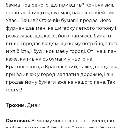
бачив повіреного, що приїздив? Коні, як змії,
тарантас блищить, фурман, наче коробейник
Улас!.. Бачив? Отже він бумаги продає. Його
фурман дав мені на цигарку легкого тютюну і
розказував, що, каже, його пан якісь бумаги
пише і продає людям, що кому потрібно, з того
и хліб їсть, і будинок має у городі. От і наш пан,
каже, купив якісь бумаги у нього на
Красовського, а Красовський, каже, довідався,
приїздив аж у город, заплатив дорожче, і він
продав йому бумаги вже на нашого пана. Так і
торгує!
Трохим.
Диви!
Омелько.
Всякому чоловікові назначено, що