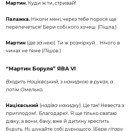
Мартин.
Куди ж ти, стривай!
Палажка.
Ніколи мені, через тебе порося ще
перепечеться! Бери собі кого хочеш. (Пішла.)
Мартин
(
іде за нею
). Ти ж розміркуй… Нічого в
чинах не тяме (
Пішов
.)
“Мартин Боруля” ЯВА VI
Входить Націєвський, з накидкою в руках, а
потім Омелько.
Націєвський
(
надіва накидку
). Це так! Невеста з
приплодом!.. Благодарю!.. Я ще тілько сватаю
дівку, а вони, бачу, вже й дитину хрестить
будуть. Ні, шукайте собі дурніщого. (
Бере гітару