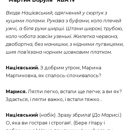
“Мартин Боруля” ЯВА IV
Входе Націєвський, одягнений у сюртук з
куцими полами. Рукава з буфами, коло плечей
ужчі,. а біля руки ширші. Штани широкі, трубою,
коло чобота зовсім узенькі. Жилетка червона,
двобортна, без манишки, з мідними пугвицями,
шия пов’язана чорним шовковим платком.
Націєвський.
З добрим утром, Марина
Мартиновна, як спалось-спочивалось?
Марися.
Лягли легко, встали ще легче; а ви як?
Здається, і лягли важко, і встали тяжко…
Націєвський
(
набік
). Зразу збрила! (
До Марисі.
)
О, яка ви гострая і строгая!.. (Бере гітару і