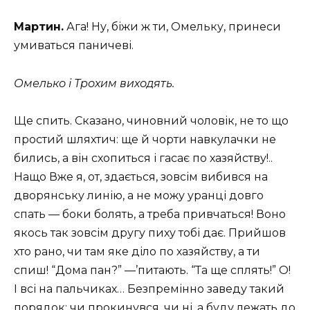
Мартин.
Ага! Ну, біжи ж ти, Омельку, принеси
умиваться паничеві.
Омелько і Трохим виходять.
Ще спить. Сказано, чиновний чоловік, не то що
простий шляхтич: ще й чорти навкулачки не
бились, а він схопиться і гасає по хазяйству!..
Нащо Вже я, от, здається, зовсім вибився на
дворянську линію, а не можу уранці довго
спать — боки болять, а треба привчаться! Воно
якось так зовсім другу пиху тобі дає. Прийшов
хто рано, чи там яке діло по хазяйству, а ти
спиш! “Дома пан?” —’питають. “Та ще сплять!” О!
І всі на пальчиках… Безпремінно заведу такий
порядок: чи прокинувся, чи ні, а буду лежать до