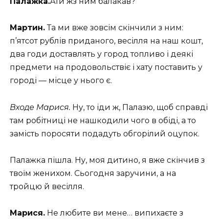
Палажка.
Ати жз ним балакав?
Мартин.
Та ми вже зовсім скінчили з ним:
п’ятсот рублів приданого, весілля на наш кошт,
два годи доставлять у город топливо і деякі
предмети на продовольствіє і хату поставить у
городі — місце у нього є.
Входе Марися.
Ну, то іди ж, Палазю, щоб справді
там робітниці не нашкодили чого в обіді, а то
замість поросяти подадуть обгорілий оцупок.
Палажка пішла. Ну, моя дитино, я вже скінчив з
твоїм женихом. Сьогодня заручини, а на
тройцю й весілля.
Марися.
Не любите ви мене… випихаєте з