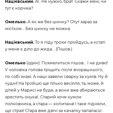
Націєвський.
А!.. Не нужно, брат. Скажи мені, чи
тут є корчма?
Омелько.
А як же без шинку? Отут зараз за
містком… Без шинку не можна.
Націєвський.
То я піду трохи пройдусь, а кстаті
у мене є діло до жида… (Пішов.)
Омелько
(
один
). Похмелиться пішов… І не диво!
У чоловіка голова тріщить після вчорашнього,
по собі знаю. А наші завели сварку за кумів. Ну й
чудні! На тройцю ще тілько весілля, та, може, й
дітей у Марисі не буде, а вони вже збираються
хрестить онука!.. Старий хоче кумом
полковника, а стара — копитана! І таке підняли,
що страх! Стара вже двічі за качалку хапалась!..