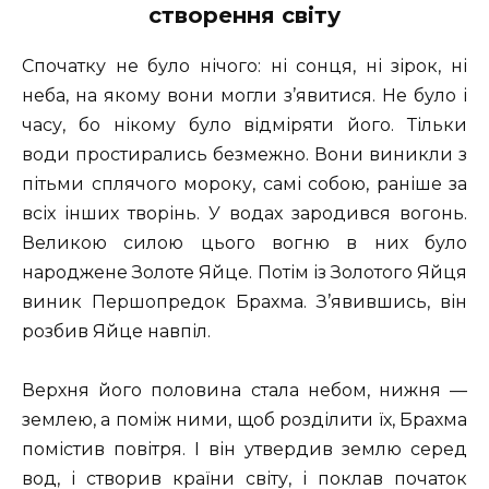
створення світу
Спочатку не було нічого: ні сонця, ні зірок, ні
неба, на якому вони могли з’явитися. Не було і
часу, бо нікому було відміряти його. Тільки
води простирались безмежно. Вони виникли з
пітьми сплячого мороку, самі собою, раніше за
всіх інших творінь. У водах зародився вогонь.
Великою силою цього вогню в них було
народжене Золоте Яйце. Потім із Золотого Яйця
виник Першопредок Брахма. З’явившись, він
розбив Яйце навпіл.
Верхня його половина стала небом, нижня —
землею, а поміж ними, щоб розділити їх, Брахма
помістив повітря. І він утвердив землю серед
вод, і створив країни світу, і поклав початок