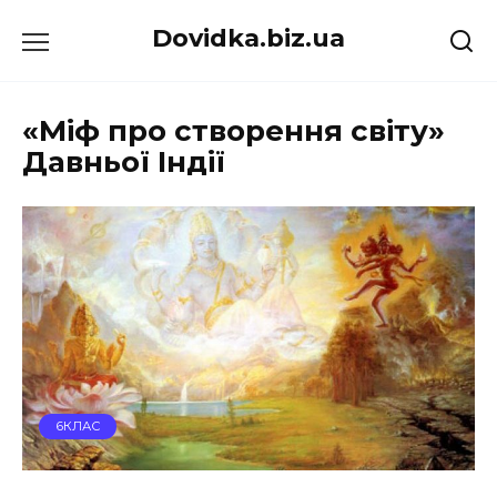
Перейти
Dovidka.biz.ua
до
вмісту
«Міф про створення світу»
Давньої Індії
6КЛАС