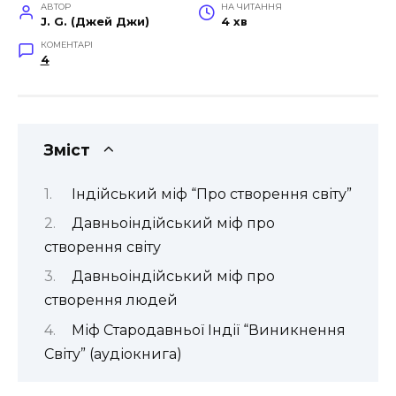
АВТОР
НА ЧИТАННЯ
J. G. (Джей Джи)
4 хв
КОМЕНТАРІ
4
Зміст
Індійський міф “Про створення світу”
Давньоіндійський міф про
створення світу
Давньоіндійський міф про
створення людей
Міф Стародавньої Індії “Виникнення
Світу” (аудіокнига)