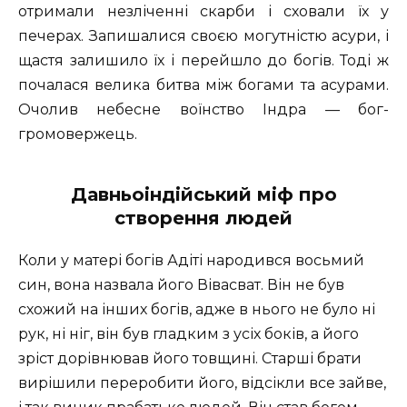
отримали незліченні скарби і сховали їх у
печерах. Запишалися своєю могутністю асури, і
щастя залишило їх і перейшло до богів. Тоді ж
почалася велика битва між богами та асурами.
Очолив небесне воїнство Індра — бог-
громовержець.
Давньоіндійський міф про
створення людей
Коли у матері богів Адіті народився восьмий
син, вона назвала його Вівасват. Він не був
схожий на інших богів, адже в нього не було ні
рук, ні ніг, він був гладким з усіх боків, а його
зріст дорівнював його товщині. Старші брати
вирішили переробити його, відсікли все зайве,