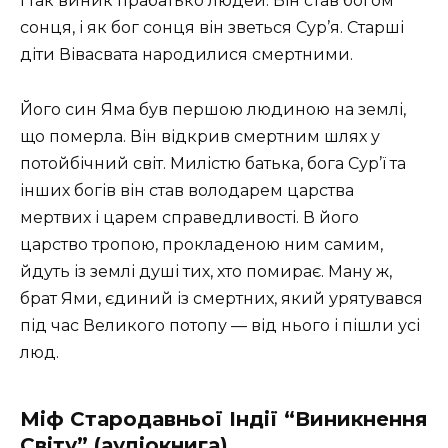
і так виник прабатько людей. Він став богом
сонця, і як бог сонця він зветься Сур’я. Старші
діти Вівасвата народилися смертними.
Його син Яма був першою людиною на землі,
що померла. Він відкрив смертним шлях у
потойбічний світ. Милістю батька, бога Сур’ї та
інших богів він став володарем царства
мертвих і царем справедливості. В його
царство тропою, прокладеною ним самим,
йдуть із землі душі тих, хто помирає. Ману ж,
брат Ями, єдиний із смертних, який урятувався
під час Великого потопу — від нього і пішли усі
люд.
Міф Стародавньої Індії “Виникнення
Світу” (аудіокнига)