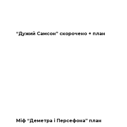
“Дужий Самсон” скорочено + план
Міф “Деметра і Персефона” план