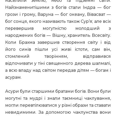
населили землю, небо та підземні світи.
Найзнаменитішими з богів стали Індра — бог
грози і грому, Варуна — бог океану, Вівасват —
бог сонця, якого називають також Сур’я; але всіх
перевершив могутністю молодший з
народжених богів — Вішну, хранитель Всесвіту.
Коли Брахма завершив створення світу і від
його синів пішли усі живі істоти, сам він,
стомлений творінням, відправився
відпочивати у тіні священного дерева шалмалі,
а всю владу над світом передав дітям — богам і
асурам.
Асури були старшими братами богів. Вони були
могутні та мудрі і знали таємниці чаклування,
могли перевтілюватися у різні образи та ставати
невидимими. За допомогою чаклунства вони