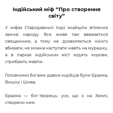
Індійський міф “Про створення
світу”
У міфах Стародавньої Індії знайшли втілення
звичаї народу. Все живе там вважається
священним, а тому не дозволяється нікого
вбивати, не можна наступати навіть на мурашку,
а в парках індійських міст ходять корови,
стрибають мавпи.
Головними богами давніх індійців були Брахма,
Вишну і Шива.
Брахма — бог-творець; усе, що є на Землі,
створено ним.