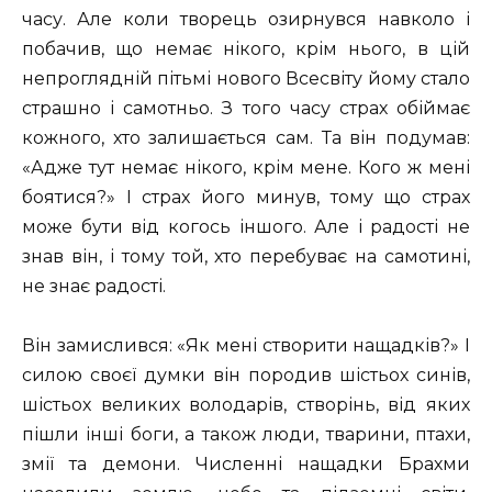
часу. Але коли творець озирнувся навколо і
побачив, що немає нікого, крім нього, в цій
непроглядній пітьмі нового Всесвіту йому стало
страшно і самотньо. З того часу страх обіймає
кожного, хто залишається сам. Та він подумав:
«Адже тут немає нікого, крім мене. Кого ж мені
боятися?» І страх його минув, тому що страх
може бути від когось іншого. Але і радості не
знав він, і тому той, хто перебуває на самотині,
не знає радості.
Він замислився: «Як мені створити нащадків?» І
силою своєї думки він породив шістьох синів,
шістьох великих володарів, створінь, від яких
пішли інші боги, а також люди, тварини, птахи,
змії та демони. Численні нащадки Брахми