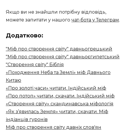
Якщо ви не знайшли потрібну відповідь,
можете запитати у нашого
чат-бота у Телеграм
.
Додатково:
"Міф про створення світу" давньогрецький
"Міф про створення світу" давньоєгипетський
"Створення світу" Біблія
«Походження Неба та Землі» міф Давнього
Китаю
«Про золоті часи» читати. Індійський міф
«Про потоп» читати, скачати. Індійський міф
«Створення світу» скандинавська міфологія
«Як з’явилась Земля» читати, скачати. Міф
індіанців гуронів
Міф про створення світу давніх слов'ян