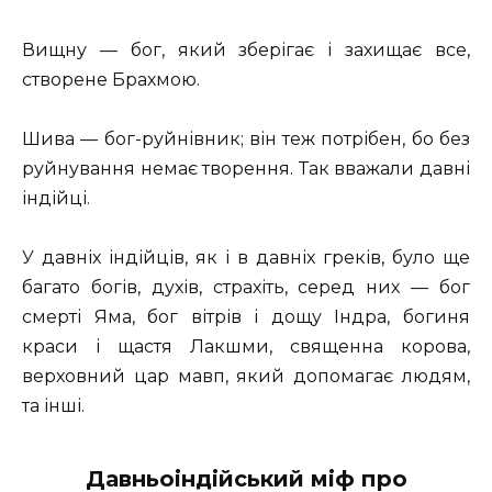
Вищну — бог, який зберігає і захищає все,
створене Брахмою.
Шива — бог-руйнівник; він теж потрібен, бо без
руйнування немає творення. Так вважали давні
індійці.
У давніх індійців, як і в давніх греків, було ще
багато богів, духів, страхіть, серед них — бог
смерті Яма, бог вітрів і дощу Індра, богиня
краси і щастя Лакшми, священна корова,
верховний цар мавп, який допомагає людям,
та інші.
Давньоіндійський міф про