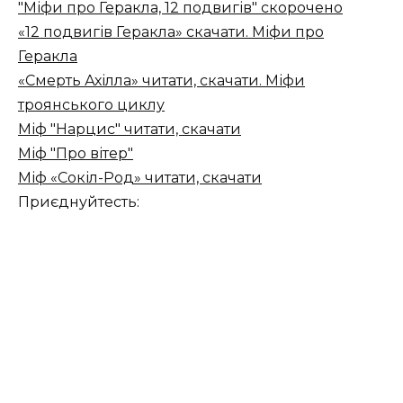
"Міфи про Геракла, 12 подвигів" скорочено
«12 подвигів Геракла» скачати. Міфи про
Геракла
«Смерть Ахілла» читати, скачати. Міфи
троянського циклу
Міф "Нарцис" читати, скачати
Міф "Про вітер"
Міф «Сокіл-Род» читати, скачати
Приєднуйтесть: