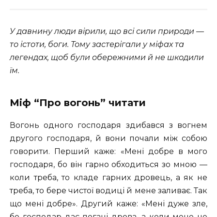
У давнину люди вірили, що всі сили природи —
то істоти, боги. Тому застерігали у міфах та
легендах, щоб були обережними й не шкодили
їм.
Міф “Про вогонь” читати
Вогонь одного господаря здибався з вогнем
другого господаря, й вони почали між собою
говорити. Перший каже: «Мені добре в мого
господаря, бо він гарно обходиться зо мною —
коли треба, то кладе гарних дровець, а як не
треба, то бере чистої водиці й мене заливає. Так
що мені добре». Другий каже: «Мені дуже зле,
бо господар дає погані дрова, а коли мене не