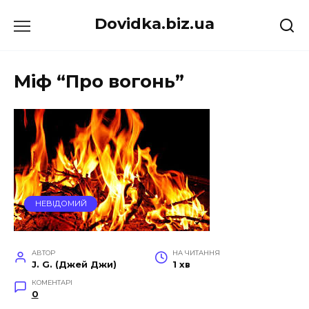
Перейти
Dovidka.biz.ua
до
вмісту
Міф “Про вогонь”
НЕВІДОМИЙ
АВТОР
НА ЧИТАННЯ
J. G. (Джей Джи)
1 хв
КОМЕНТАРІ
0