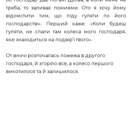
треба, то заливає помиями. Ото я хочу йому
відомстити тим, що піду гуляти по його
господарстві». Перший каже: «Коли будеш
гуляти, не спали там колеса мого господаря,
яке знаходиться на подвір’ї твого».
От вночі розпочалась пожежа в другого
господаря, й згоріло все, а колесо першого
викотилося та й залишилося.