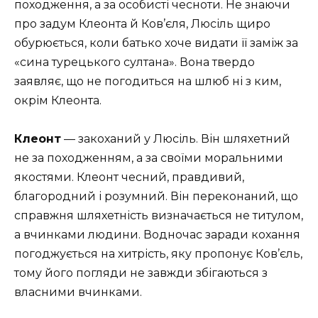
походження, а за особисті чесноти. Не знаючи
про задум Клеонта й Ков’єля, Люсіль щиро
обурюється, коли батько хоче видати її заміж за
«сина турецького султана». Вона твердо
заявляє, що не погодиться на шлюб ні з ким,
окрім Клеонта.
Клеонт
— закоханий у Люсіль. Він шляхетний
не за походженням, а за своїми моральними
якостями. Клеонт чесний, правдивий,
благородний і розумний. Він переконаний, що
справжня шляхетність визначається не титулом,
а вчинками людини. Водночас заради кохання
погоджується на хитрість, яку пропонує Ков’єль,
тому його погляди не завжди збігаються з
власними вчинками.