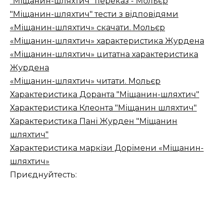
"Міщанин-шляхтич" переказ - Мольєр
"Міщанин-шляхтич" тести з відповідями
«Міщанин-шляхтич» скачати. Мольєр
«Міщанин-шляхтич» характеристика Журдена
«Міщанин-шляхтич» цитатна характеристика
Журдена
«Міщанин-шляхтич» читати. Мольєр
Характеристика Доранта "Міщанин-шляхтич"
Характеристика Клеонта "Міщанин шляхтич"
Характеристика Пані Журден "Міщанин
шляхтич"
Характеристика маркізи Дорімени «Міщанин-
шляхтич»
Приєднуйтесть: