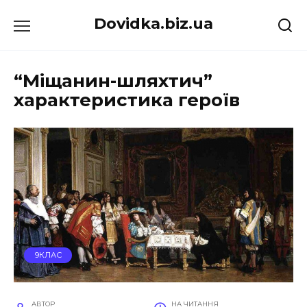
Перейти
Dovidka.biz.ua
до
вмісту
“Міщанин-шляхтич”
характеристика героїв
9КЛАС
АВТОР
НА ЧИТАННЯ