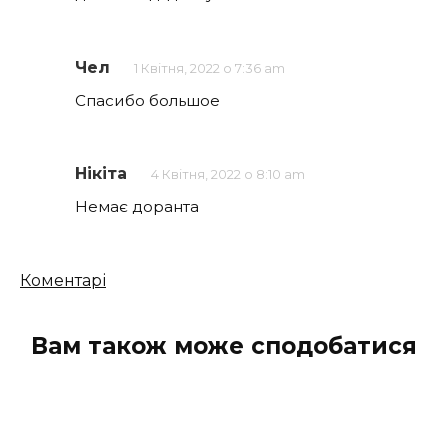
Чел
1 Квітня, 2022 о 7:36 am
Спасибо большое
Нікіта
4 Квітня, 2022 о 8:10 am
Немає доранта
Кількість
Коментарі
коментарів
Вам також може сподобатися