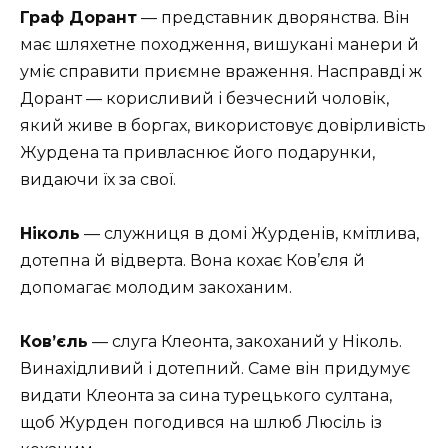
Граф Дорант
— представник дворянства. Він
має шляхетне походження, вишукані манери й
уміє справити приємне враження. Насправді ж
Дорант — корисливий і безчесний чоловік,
який живе в боргах, використовує довірливість
Журдена та привласнює його подарунки,
видаючи їх за свої.
Ніколь
— служниця в домі Журденів, кмітлива,
дотепна й відверта. Вона кохає Ков’єля й
допомагає молодим закоханим.
Ков’єль
— слуга Клеонта, закоханий у Ніколь.
Винахідливий і дотепний. Саме він придумує
видати Клеонта за сина турецького султана,
щоб Журден погодився на шлюб Люсіль із