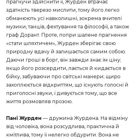
прагнучи здійснити її, Журден втрачає
здатність тверезо мислити, тому його легко
обманюють усі навколишні, зокрема вчителі
музики, танців, фехтування та філософії, а також
граф Дорант. Проте, попри шалене прагнення
«стати шляхтичем», Журден зберігає свою
природну вдачу й залишається самим собою.
Даючи гроші в борг, він завжди знає їм ціну;
якщо його розсердити, лається й кидається в
бійку, забуваючи про світські манери; щиро
захоплюється відкриттям, що існують голосні й
приголосні звуки, і дивується тому, що все
життя розмовляв прозою.
Пані Журден
— дружина Журдена. На відміну
від чоловіка, вона розсудлива, практична й
кмітлива, тому її нелегко обдурити. Вона не