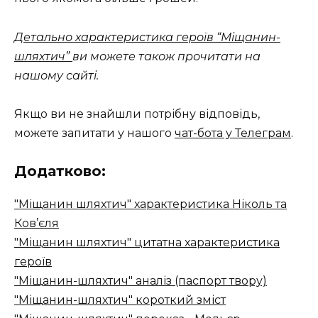
Детально характеристика героїв “Міщанин-
шляхтич”
ви можете також прочитати на
нашому сайті.
Якщо ви не знайшли потрібну відповідь,
можете запитати у нашого
чат-бота у Телеграм
.
Додатково:
"Міщанин шляхтич" характеристика Ніколь та
Ков’єля
"Міщанин шляхтич" цитатна характеристика
героїв
"Міщанин-шляхтич" аналіз (паспорт твору)
"Міщанин-шляхтич" короткий зміст