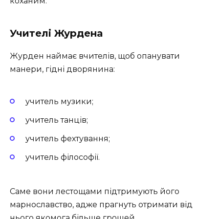
коханим.
Учителі Журдена
Журден наймає вчителів, щоб опанувати
манери, гідні дворянина:
учитель музики;
учитель танців;
учитель фехтування;
учитель філософії.
Саме вони лестощами підтримують його
марнославство, адже прагнуть отримати від
нього якомога більше грошей.