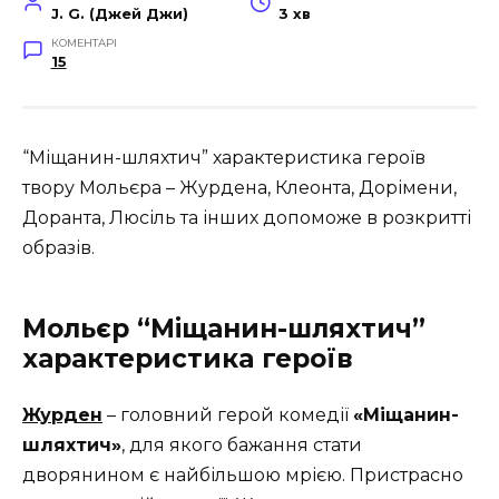
J. G. (Джей Джи)
3 хв
КОМЕНТАРІ
15
“Міщанин-шляхтич” характеристика героїв
твору Мольєра – Журдена, Клеонта, Дорімени,
Доранта, Люсіль та інших допоможе в розкритті
образів.
Мольєр “Міщанин-шляхтич”
характеристика героїв
Журден
– головний герой комедії
«Міщанин-
шляхтич»
, для якого бажання стати
дворянином є найбільшою мрією. Пристрасно