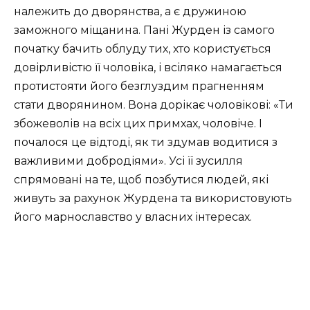
належить до дворянства, а є дружиною
заможного міщанина. Пані Журден із самого
початку бачить облуду тих, хто користується
довірливістю її чоловіка, і всіляко намагається
протистояти його безглуздим прагненням
стати дворянином. Вона дорікає чоловікові: «Ти
збожеволів на всіх цих примхах, чоловіче. І
почалося це відтоді, як ти здумав водитися з
важливими добродіями». Усі її зусилля
спрямовані на те, щоб позбутися людей, які
живуть за рахунок Журдена та використовують
його марнославство у власних інтересах.