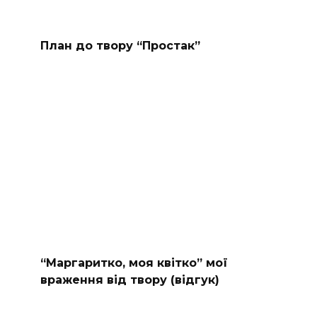
План до твору “Простак”
“Маргаритко, моя квітко” мої
враження від твору (відгук)