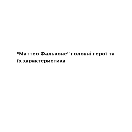
“Маттео Фальконе” головні герої та
їх характеристика