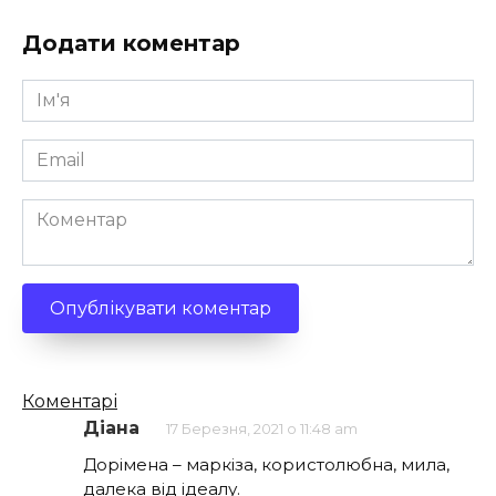
Додати коментар
Ім'я
*
Email
*
Коментар
Кількість
Коментарі
коментарів
Діана
17 Березня, 2021 о 11:48 am
Дорімена – маркіза, користолюбна, мила,
далека від ідеалу.