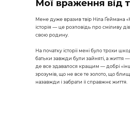
Мої враження від 
Мене дуже вразив твір Ніла Ґеймана «
історія — це розповідь про сміливу ді
свою родину.
На початку історії мені було трохи шко
батьки завжди були зайняті, а життя —
де все здавалося кращим — добрі «інші
зрозумів, що не все те золото, що бли
назавжди і забрати її справжнє життя.