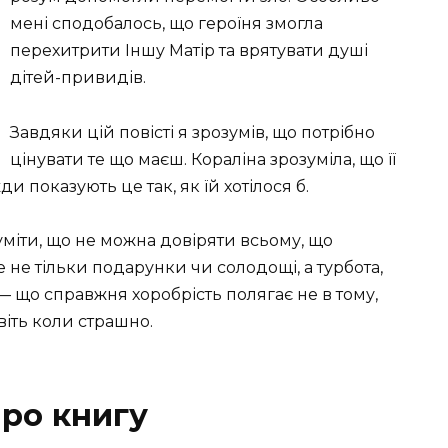
мені сподобалось, що героїня змогла
перехитрити Іншу Матір та врятувати душі
дітей-привидів.
Завдяки цій повісті я зрозумів, що потрібно
цінувати те що маєш. Кораліна зрозуміла, що її
ди показують це так, як їй хотілося б.
міти, що не можна довіряти всьому, що
 не тільки подарунки чи солодощі, а турбота,
— що справжня хоробрість полягає не в тому,
авіть коли страшно.
про книгу