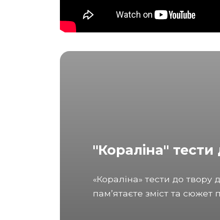
"Кораліна" тести
«Кораліна» тести до твору
памʼятаєте зміст та сюжет п