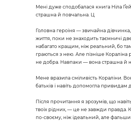
Мені дуже сподобалася книга Ніла Ґей
страшна й повчальна. Ц
Головна героїня — звичайна дівчинка,
життя, поки не знаходить таємничі двер
набагато кращим, ніж реальний, бо та
граються з нею. Але пізніше Кораліна р
не добра. Навпаки — вона страшна й 
Мене вразила сміливість Кораліни. Вона
батьків і навіть допомогла привидам д
Після прочитання я зрозумів, що наві
твоїх рідних, — це не завжди правда.
по-своєму, ніж ідеальний, але фальшив