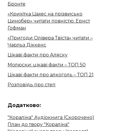
Бронте
«Крихітка Цахес на прізвисько
Цинобер» читати повністю. Ернст
Гофман
«Пригоди Олівера Твіста» читати –
Чарльз Діккенс
Цікаві факти про Аляску
Молюски: цікаві факти – ТОП 50
Цікаві факти про алкоголь – ТОП 21
Розповідь про степ
Додатково:
"Кораліна" Аудіокнига (Скорочено)
План до твору "Кораліна"