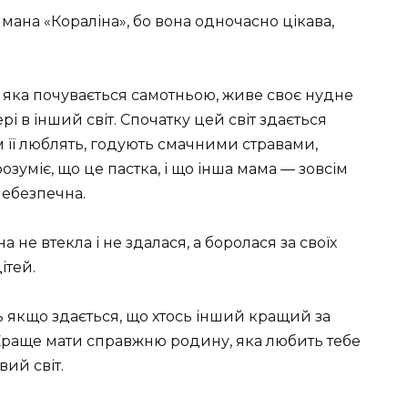
мана «Кораліна», бо вона одночасно цікава,
 яка почувається самотньою, живе своє нудне
і в інший світ. Спочатку цей світ здається
м її люблять, годують смачними стравами,
озуміє, що це пастка, і що інша мама — зовсім
небезпечна.
 не втекла і не здалася, а боролася за своїх
ітей.
ть якщо здається, що хтось інший кращий за
 Краще мати справжню родину, яка любить тебе
ий світ.