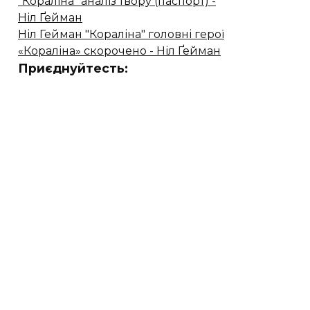
"Кораліна" аналіз твору (паспорт) -
Ніл Ґейман
Ніл Гейман "Кораліна" головні герої
«Кораліна» скорочено - Ніл Ґейман
Приєднуйтесть: