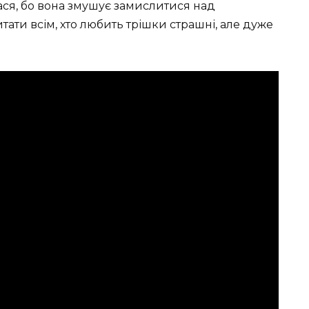
ася, бо вона змушує замислитися над
ати всім, хто любить трішки страшні, але дуже