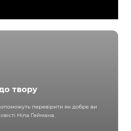
 до твору
 допоможуть перевірити як добре ви
овісті Ніла Ґеймана.