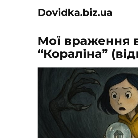
Перейти
Dovidka.biz.ua
до
вмісту
Мої враження в
“Кораліна” (від