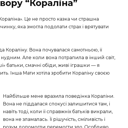
твору “Кораліна”
Кораліна». Це не просто казка чи страшна
вчинку, яка змогла подолати страх і врятувати
да Кораліну. Вона почувалася самотньою, її
 нудним. Але коли вона потрапила в інший світ,
» батьки, смачні обіди, живі іграшки — я
щить. Інша Мати хотіла зробити Кораліну своєю
Найбільше мене вразила поведінка Кораліни.
Вона не піддалася спокусі залишитися там, і
навіть тоді, коли її справжніх батьків викрали,
вона не зламалась. Її рішучість, сміливість і
розум допомогли перемогти зло. Особливо