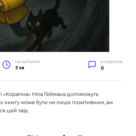
НА ЧИТАННЯ
КОМЕНТАРІ
3 хв
0
ті «Кораліна» Ніла Ґеймана допоможуть
о книгу може бути не лише позитивним, ви
я цей твір.