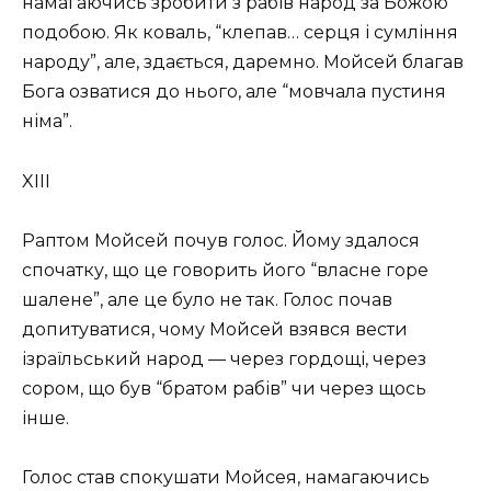
намагаючись зробити з рабів народ за Божою
подобою. Як коваль, “клепав… серця і сумління
народу”, але, здається, даремно. Мойсей благав
Бога озватися до нього, але “мовчала пустиня
німа”.
XIII
Раптом Мойсей почув голос. Йому здалося
спочатку, що це говорить його “власне горе
шалене”, але це було не так. Голос почав
допитуватися, чому Мойсей взявся вести
ізраїльський народ — через гордощі, через
сором, що був “братом рабів” чи через щось
інше.
Голос став спокушати Мойсея, намагаючись