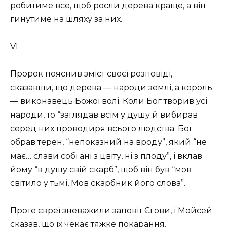
робитиме все, щоб росли дерева краще, а він
гинутиме на шляху за них.
VI
Пророк пояснив зміст своєї розповіді,
сказавши, що дерева — народи землі, а король
— виконавець Божої волі. Коли Бог творив усі
народи, то “заглядав всім у душу й вибирав
серед них проводиря всього людства. Бог
обрав терен, “непоказний на вроду”, який “не
має… слави собі ані з цвіту, ні з плоду”, і вклав
йому “в душу свій скарб”, щоб він був “мов
світило у тьмі, Мов скарбник його слова”.
Проте євреї зневажили заповіт Єгови, і Мойсей
сказав, що їх чекає тяжке покарання.