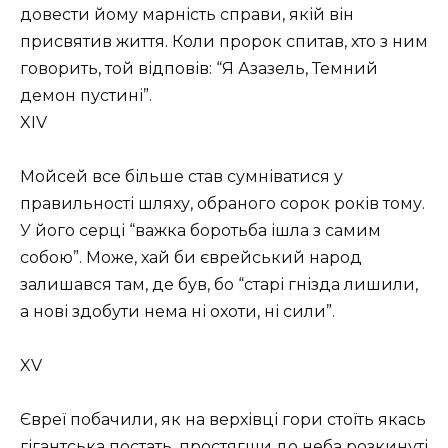
довести йому марність справи, якій він
присвятив життя. Коли пророк спитав, хто з ним
говорить, той відповів: “Я Азазель, Темний
демон пустині”.
XIV
Мойсей все більше став сумніватися у
правильності шляху, обраного сорок років тому.
У його серці “важка боротьба ішла з самим
собою”. Може, хай би єврейський народ
залишався там, де був, бо “старі гнізда лишили,
а нові здобути нема ні охоти, ні сили”.
XV
Євреї побачили, як на верхівці гори стоїть якась
гігантська постать, простягши до неба розкинуті