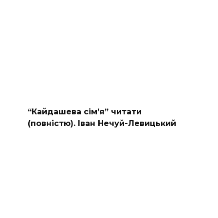
“Кайдашева сiм’я” читати
(повністю). Іван Нечуй-Левицький