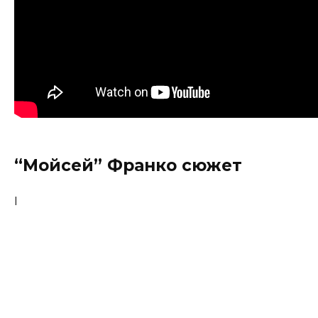
“Мойсей” Франко сюжет
І