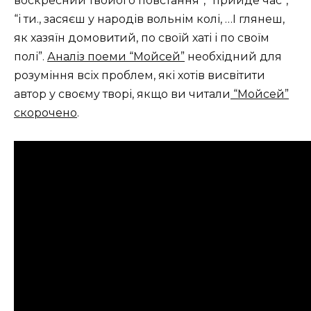
воскресний твойого повстання”, “прийде час”,
“і ти., засяєш у народів вольнім колі, …І глянеш,
як хазяїн домовитий, по своїй хаті і по своїм
полі”.
Аналіз поеми “Мойсей”
необхідний для
розуміння всіх проблем, які хотів висвітити
автор у своєму творі, якщо ви читали
“Мойсей”
скорочено
.