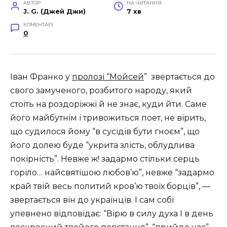
АВТОР
НА ЧИТАННЯ
J. G. (Джей Джи)
7 хв
КОМЕНТАРІ
0
Іван Франко у
пролозі “Мойсей
” звертається до
свого замученого, розбитого народу, який
стоїть на роздоріжжі й не знає, куди йти. Саме
його майбутнім і тривожиться поет, не вірить,
що судилося йому “в сусідів бути гноєм”, що
його долею буде “укрита злість, облудлива
покірність”. Невже ж! задармо стільки серць
горіло… найсвятішою любов’ю”, невже “задармо
край твій весь политий кров’ю твоїх борців”, —
звертається він до українців. І сам собі
упевнено відповідає: “Вірю в силу духа І в день