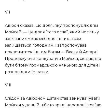
VII
Авірон сказав, що доля, яку пропонує людям
Мойсей, — це доля “того осла”, який носить у
зав’язаних міхах хліб для інших, а сам
залишається голодним. І запропонував
поклонитися іншим богам — Ваалу й Астарті.
Продовжуючи кепкувати з Мойсея, сказав, що
бути б тому громадською нянькою для дітей і
розповідати їм казки.
VIII
Слідом за Авіроном Датан став звинувачувати
Мойсея у давній нібито зраді народові Ізраїлю.