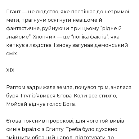
Гігант — це людство, яке поспішає до незримої
мети, прагнучи осягнути невідоме й
фантастичне, руйнуючи при цьому “рідне й
знайоме”. Хлопчик — це “логіка фактів”, яка
кепкує з людства. І знову залунав демонський
сміх.
XIX
Раптом задрижала земля, почувся грім, знялася
буря. І тут із’явився Єгова. Коли все стихло,
Мойсей відчув голос Бога.
Єгова пояснив пророкові, для чого той вивів
синів Ізраїлю з Єгипту. Треба було духовно
зміцнити обраний народ, підготувати до