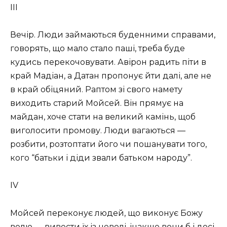
III
Вечір. Люди займаються буденними справами,
говорять, що мало стало паші, треба буде
кудись перекочовувати. Авірон радить піти в
край Мадіан, а Датан пропонує йти далі, але не
в край обіцяний. Раптом зі свого намету
виходить старий Мойсей. Він прямує на
майдан, хоче стати на великий камінь, щоб
виголосити промову. Люди вагаються —
розбити, розтоптати його чи пошанувати того,
кого “батьки і діди звали батьком народу”.
IV
Мойсей переконує людей, що виконує Божу
волю — вивести їх із неволі, інакше вони б і досі