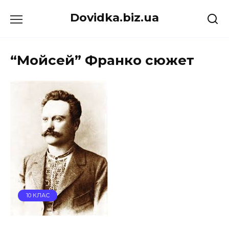
Перейти
Dovidka.biz.ua
до
вмісту
“Мойсей” Франко сюжет
10 КЛАС