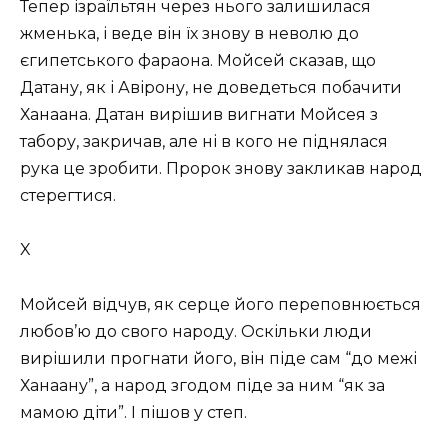
Тепер ізраїльтян через нього залишилася
жменька, і веде він їх знову в неволю до
єгипетського фараона. Мойсей сказав, що
Датану, як і Авірону, не доведеться побачити
Ханаана. Датан вирішив вигнати Мойсея з
табору, закричав, але ні в кого не піднялася
рука це зробити. Пророк знову закликав народ
стерегтися.
X
Мойсей відчув, як серце його переповнюється
любов’ю до свого народу. Оскільки люди
вирішили прогнати його, він піде сам “до межі
Ханаану”, а народ згодом піде за ним “як за
мамою діти”. І пішов у степ.