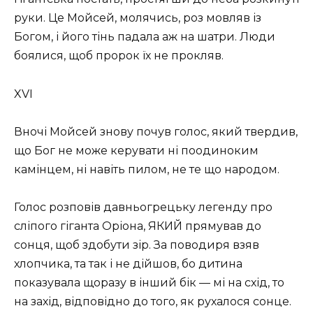
руки. Це Мойсей, молячись, роз мовляв із
Богом, і його тінь падала аж на шатри. Люди
боялися, щоб пророк їх не прокляв.
XVI
Вночі Мойсей знову почув голос, який твердив,
що Бог не може керувати ні поодиноким
камінцем, ні навіть пилом, не те що народом.
Голос розповів давньогрецьку легенду про
сліпого гіганта Оріона, ЯКИЙ прямував до
сонця, щоб здобути зір. За поводиря взяв
хлопчика, та так і не дійшов, бо дитина
показувала щоразу в інший бік — мі на схід, то
на захід, відповідно до того, як рухалося сонце.