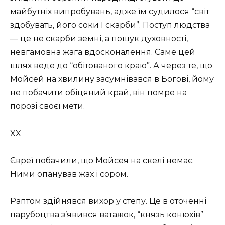
майбутніх випробувань, адже їм судилося “світ
здобувать, його соки І скарби”. Поступ людства
— це не скарби земні, а пошук духовності,
невгамовна жага вдосконалення. Саме цей
шлях веде до “обітованого краю”. А через те, що
Мойсей на хвилину засумнівався в Богові, йому
не побачити обіцяний край, він помре на
порозі своєї мети.
XX
Євреї побачили, що Мойсея на скелі немає.
Ними опанував жах і сором.
Раптом здійнявся вихор у степу. Це в оточенні
парубоцтва з’явився ватажок, “князь конюхів”