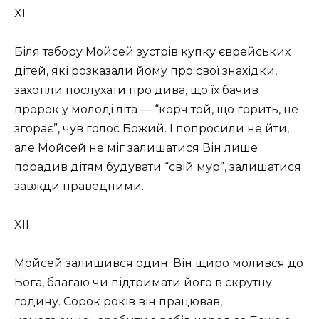
XI
Біля табору Мойсей зустрів купку єврейських
дітей, які розказали йому про свої знахідки,
захотіли послухати про дива, що їх бачив
пророк у молоді літа — “корч той, що горить, не
згорає”, чув голос Божий. І попросили не йти,
але Мойсей не міг залишатися Він лише
порадив дітям будувати “свій мур”, залишатися
завжди праведними.
XII
Мойсей залишився один. Він щиро молився до
Бога, благаю чи підтримати його в скрутну
годину. Сорок років він працював,