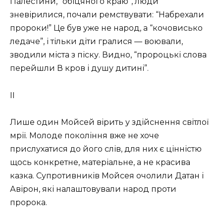
Палестини, “обіцяного краю”, люди
зневірилися, почали ремствувати: “Набрехали
пророки!” Це був уже не народ, а “кочовисько
ледаче”, і тільки діти гралися — воювали,
зводили міста з піску. Видно, “пророцькі слова
перейшли В кров і душу дитині”.
II
Лише один Мойсей вірить у здійснення світлої
мрії. Молоде покоління вже не хоче
прислухатися до його слів, для них є цінністю
щось конкретне, матеріальне, а не красива
казка. Супротивників Мойсея очолили Датан і
Авірон, які налаштовували народ проти
пророка.