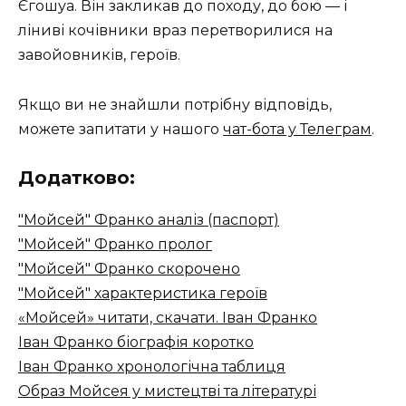
Єгошуа. Він закликав до походу, до бою — і
ліниві кочівники враз перетворилися на
завойовників, героїв.
Якщо ви не знайшли потрібну відповідь,
можете запитати у нашого
чат-бота у Телеграм
.
Додатково:
"Мойсей" Франко аналіз (паспорт)
"Мойсей" Франко пролог
"Мойсей" Франко скорочено
"Мойсей" характеристика героїв
«Мойсей» читати, скачати. Іван Франко
Іван Франко біографія коротко
Іван Франко хронологічна таблиця
Образ Мойсея у мистецтві та літературі