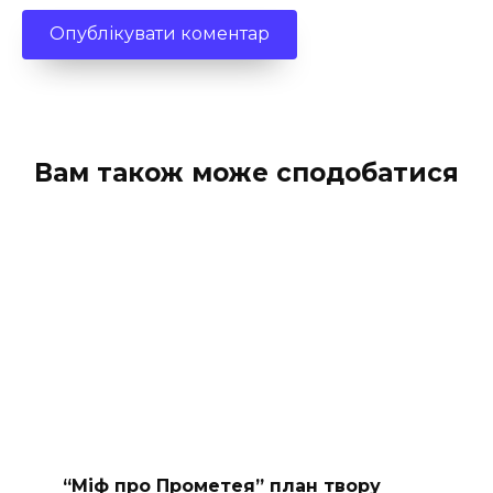
Вам також може сподобатися
“Міф про Прометея” план твору