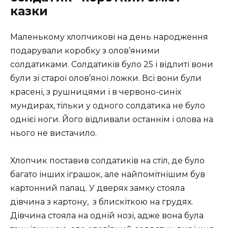
казки
Маленькому хлопчикові на день народження
подарували коробку з олов’яними
солдатиками. Солдатиків було 25 і відлиті вони
були зі старої олов’яної ложки. Всі вони були
красені, з рушницями і в червоно-синіх
мундирах, тільки у одного солдатика не було
однієї ноги. Його відливали останнім і олова на
нього не вистачило.
Хлопчик поставив солдатиків на стіл, де було
багато інших іграшок, але найпомітнішим був
картонний палац. У дверях замку стояла
дівчина з картону, з блискіткою на грудях.
Дівчина стояла на одній нозі, адже вона була