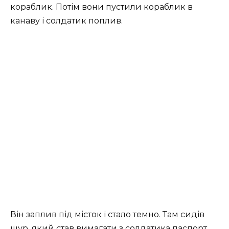
кораблик. Потім вони пустили кораблик в
канаву і солдатик поплив.
Він заплив під місток і стало темно. Там сидів
щур, який став вимагати з солдатика паспорт.