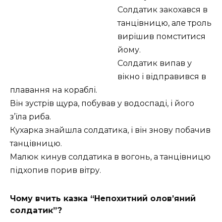
Солдатик закохався в
танцівницю, але троль
вирішив помститися
йому.
Солдатик випав у
вікно і відправився в
плавання на кораблі.
Він зустрів щура, побував у водоспаді, і його
з’їла риба.
Кухарка знайшла солдатика, і він знову побачив
танцівницю.
Малюк кинув солдатика в вогонь, а танцівницю
підхопив порив вітру.
Чому вчить казка “Непохитний олов’яний
солдатик”?