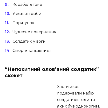
Корабель тоне
У животі риби
Порятунок
Чудесне повернення
Солдатик у вогні
Смерть танцівниці
“Непохитний олов’яний солдатик”
сюжет
Хлопчикові
подарували набір
солдатиків, один з
яких був одноногим.