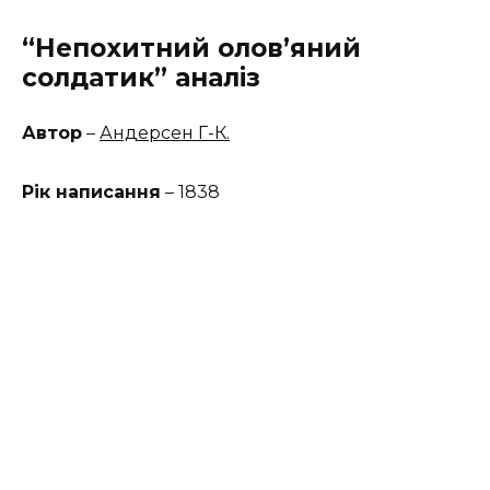
“Непохитний олов’яний
солдатик” аналіз
Автор
–
Андерсен Г-К.
Рік написання
– 1838