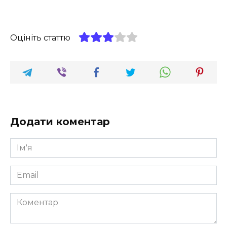
Оцініть статтю
Додати коментар
Ім'я
*
Email
*
Коментар