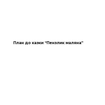
План до казки “Пензлик маляна”