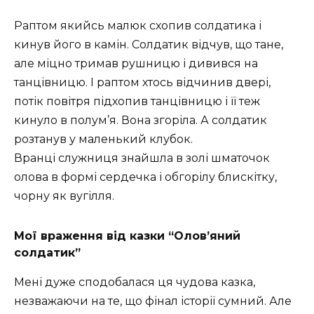
Раптом якийсь малюк схопив солдатика і
кинув його в камін. Солдатик відчув, що тане,
але міцно тримав рушницю і дивився на
танцівницю. І раптом хтось відчинив двері,
потік повітря підхопив танцівницю і її теж
кинуло в полум’я. Вона згоріла. А солдатик
розтанув у маленький клубок.
Вранці служниця знайшла в золі шматочок
олова в формі сердечка і обгорілу блискітку,
чорну як вугілля.
Мої враження від казки “Олов’яний
солдатик”
Мені дуже сподобалася ця чудова казка,
незважаючи на те, що фінал історії сумний. Але