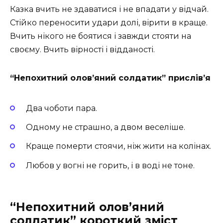
Казка вчить не здаватися і не впадати у відчай.
Стійко переносити удари долі, вірити в краще.
Вчить нікого не боятися і завжди стояти на
своєму. Вчить вірності і відданості.
“Непохитний олов’яний солдатик” прислів’я
Два чоботи пара.
Одному не страшно, а двом веселіше.
Краще померти стоячи, ніж жити на колінах.
Любов у вогні не горить, і в воді не тоне.
“Непохитний олов’яний
солдатик” короткий зміст