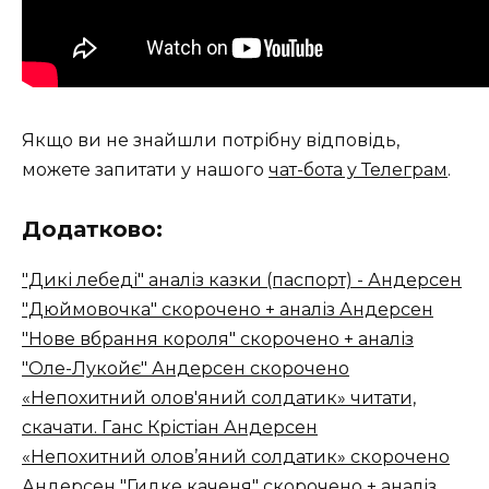
Якщо ви не знайшли потрібну відповідь,
можете запитати у нашого
чат-бота у Телеграм
.
Додатково:
"Дикі лебеді" аналіз казки (паспорт) - Андерсен
"Дюймовочка" скорочено + аналіз Андерсен
"Нове вбрання короля" скорочено + аналіз
"Оле-Лукойє" Андерсен скорочено
«Непохитний олов'яний солдатик» читати,
скачати. Ганс Крістіан Андерсен
«Непохитний олов’яний солдатик» скорочено
Андерсен "Гидке каченя" скорочено + аналіз