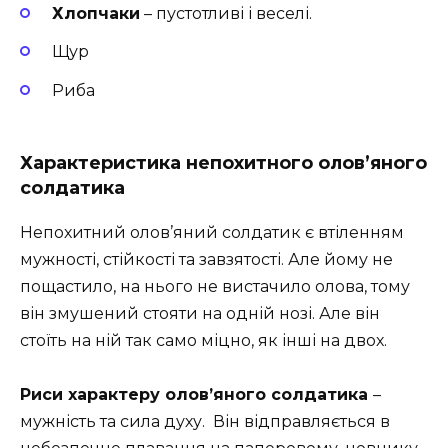
Хлопчаки
– пустотливі і веселі.
Щур
Риба
Характеристика непохитного олов’яного
солдатика
Непохитний олов’яний солдатик є втіленням
мужності, стійкості та завзятості. Але йому не
пощастило, на нього не вистачило олова, тому
він змушений стояти на одній нозі. Але він
стоїть на ній так само міцно, як інші на двох.
Риси характеру олов’яного солдатика
–
мужність та сила духу. Він відправляється в