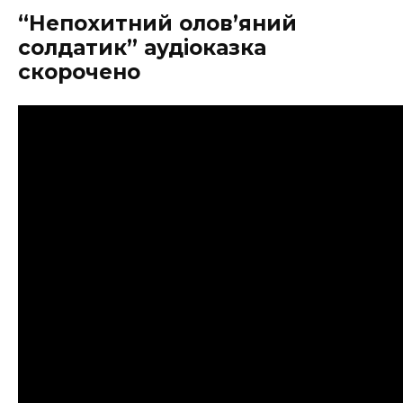
“Непохитний олов’яний
солдатик” аудіоказка
скорочено