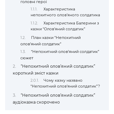
головні герої
Характеристика
непохитного олов’яного солдатика
Характеристика Балерини з
казки “Олов’яний солдатик”
План казки “Непохитний
олов’яний солдатик”
“Непохитний олов’яний солдатик”
сюжет
“Непохитний олов’яний солдатик”
короткий зміст казки
Чому казку названо
“Непохитний олов’яний солдатик”?
“Непохитний олов’яний солдатик”
аудіоказка скорочено