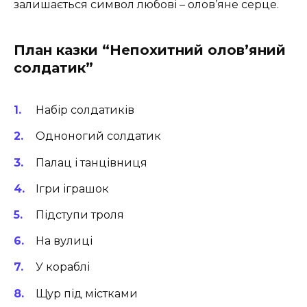
залишається символ любові – олов’яне серце.
План казки “Непохитний олов’яний
солдатик”
Набір солдатиків
Одноногий солдатик
Палац і танцівниця
Ігри іграшок
Підступи троля
На вулиці
У кораблі
Щур під містками