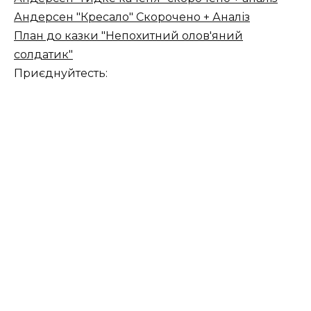
Андерсен "Кресало" Скорочено + Аналіз
План до казки "Непохитний олов'яний
солдатик"
Приєднуйтесть: