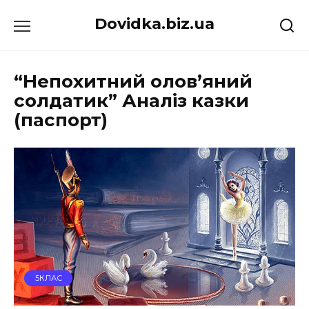
Перейти
Dovidka.biz.ua
до
вмісту
“Непохитний олов’яний
солдатик” Аналіз казки
(паспорт)
5КЛАС