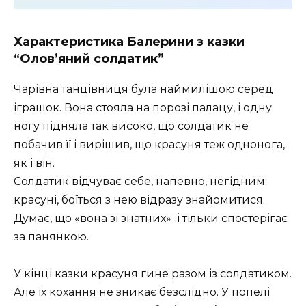
Характеристика Балерини з казки
“Олов’яний солдатик”
Чарівна танцівниця була наймилішою серед
іграшок. Вона стояла на порозі палацу, і одну
ногу підняла так високо, що солдатик не
побачив її і вирішив, що красуня теж однонога,
як і він.
Солдатик відчуває себе, напевно, негідним
красуні, боїться з нею відразу знайомитися.
Думає, що «вона зі знатних» і тільки спостерігає
за панянкою.
У кінці казки красуня гине разом із солдатиком.
Але їх кохання не зникає безслідно. У попелі