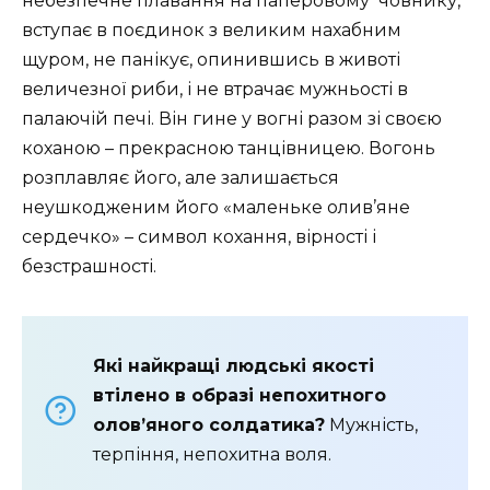
небезпечне плавання на паперовому човнику,
вступає в поєдинок з великим нахабним
щуром, не панікує, опинившись в животі
величезної риби, і не втрачає мужньості в
палаючій печі. Він гине у вогні разом зі своєю
коханою – прекрасною танцівницею. Вогонь
розплавляє його, але залишається
неушкодженим його «маленьке олив’яне
сердечко» – символ кохання, вірності і
безстрашності.
Які найкращі людські якості
втілено в образі непохитного
олов’яного солдатика?
Мужність,
терпіння, непохитна воля.