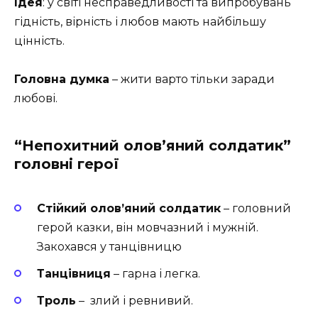
Ідея
: у світі несправедливості та випробувань
гідність, вірність і любов мають найбільшу
цінність.
Головна думка
– жити варто тільки заради
любові.
“Непохитний олов’яний солдатик”
головні герої
Стійкий олов’яний солдатик
– головний
герой казки, він мовчазний і мужній.
Закохався у танцівницю
Танцівниця
– гарна і легка.
Троль
– злий і ревнивий.