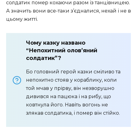
солдатик помер кохаючи разом із танцівницею.
А значить вони все-таки з’єдналися, нехай і не в
цьому житті.
Чому казку названо
“Непохитний олов’яний
солдатик”?
Бо головний герой казки сміливо та
непохитно стояв у кораблику, коли
той мчав у прірву, він незворушно
дивився на пацюка і на рибу, що
ковтнула його. Навіть вогонь не
злякав солдатика, і помер він стійко.