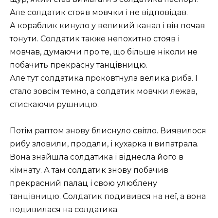
Але солдатик стояв мовчки і не відповідав.
А кораблик кинуло у великий канал і він почав
тонути. Солдатик также непохитно стояв і
мовчав, думаючи про те, що більше ніколи не
побачить прекрасну танцівницю.
Але тут солдатика проковтнула велика риба. І
стало зовсім темно, а солдатик мовчки лежав,
стискаючи рушницю.
Потім раптом знову блиснуло світло. Виявилося
рибу зловили, продали, і кухарка її випатрала.
Вона знайшла солдатика і віднесла його в
кімнату. А там солдатик знову побачив
прекрасний палац і свою улюблену
танцівницю. Солдатик подивився на неї, а вона
подивилася на солдатика.