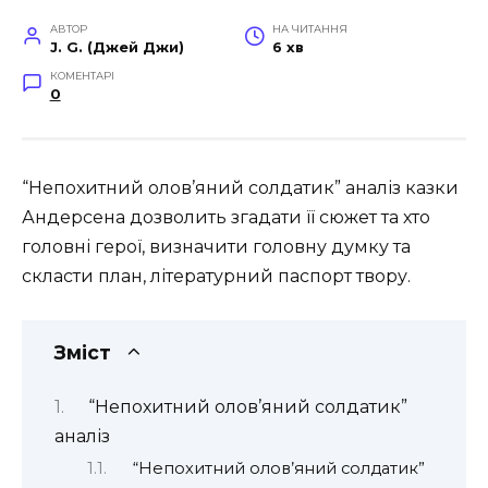
АВТОР
НА ЧИТАННЯ
J. G. (Джей Джи)
6 хв
КОМЕНТАРІ
0
“Непохитний олов’яний солдатик” аналіз казки
Андерсена дозволить згадати її сюжет та хто
головні герої, визначити головну думку та
скласти план, літературний паспорт твору.
Зміст
“Непохитний олов’яний солдатик”
аналіз
“Непохитний олов’яний солдатик”