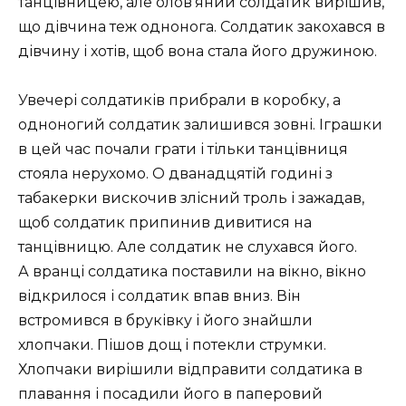
танцівницею, але олов’яний солдатик вирішив,
що дівчина теж однонога. Солдатик закохався в
дівчину і хотів, щоб вона стала його дружиною.
Увечері солдатиків прибрали в коробку, а
одноногий солдатик залишився зовні. Іграшки
в цей час почали грати і тільки танцівниця
стояла нерухомо. О дванадцятій годині з
табакерки вискочив злісний троль і зажадав,
щоб солдатик припинив дивитися на
танцівницю. Але солдатик не слухався його.
А вранці солдатика поставили на вікно, вікно
відкрилося і солдатик впав вниз. Він
встромився в бруківку і його знайшли
хлопчаки. Пішов дощ і потекли струмки.
Хлопчаки вирішили відправити солдатика в
плавання і посадили його в паперовий