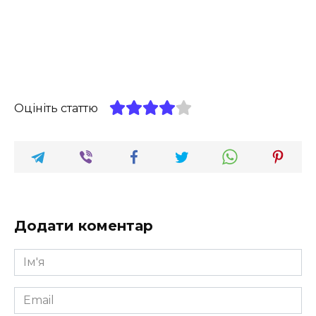
Оцініть статтю
Додати коментар
Ім'я
*
Email
*