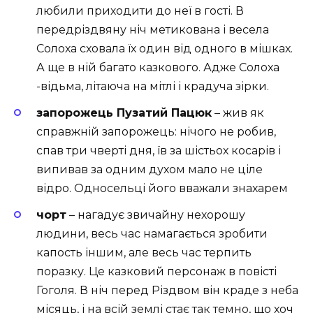
любили приходити до неї в гості. В
передріздвяну ніч метикована і весела
Солоха сховала їх один від одного в мішках.
А ще в ній багато казкового. Адже Солоха
-відьма, літаюча на мітлі і крадуча зірки.
запорожець Пузатий Пацюк
– жив як
справжній запорожець: нічого не робив,
спав три чверті дня, їв за шістьох косарів і
випивав за одним духом мало не ціле
відро. Односельці його вважали знахарем
чорт
– нагадує звичайну нехорошу
людини, весь час намагається зробити
капость іншим, але весь час терпить
поразку. Це казковий персонаж в повісті
Гоголя. В ніч перед Різдвом він краде з неба
місяць, і на всій землі стає так темно, що хоч