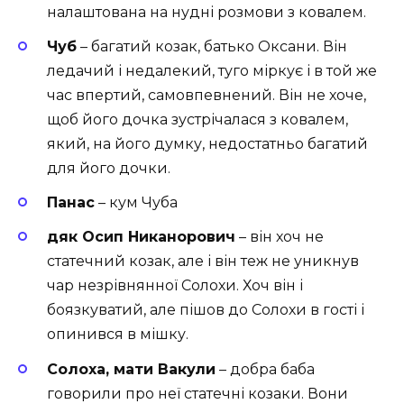
налаштована на нудні розмови з ковалем.
Чуб
– багатий козак, батько Оксани. Він
ледачий і недалекий, туго міркує і в той же
час впертий, самовпевнений. Він не хоче,
щоб його дочка зустрічалася з ковалем,
який, на його думку, недостатньо багатий
для його дочки.
Панас
– кум Чуба
дяк Осип Никанорович
– він хоч не
статечний козак, але і він теж не уникнув
чар незрівнянної Солохи. Хоч він і
боязкуватий, але пішов до Солохи в гості і
опинився в мішку.
Солоха, мати Вакули
– добра баба
говорили про неї статечні козаки. Вони