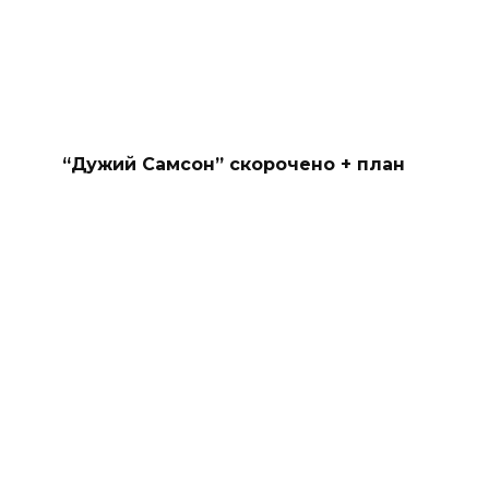
“Дужий Самсон” скорочено + план