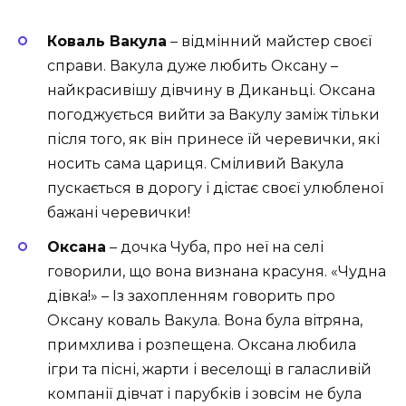
Коваль Вакула
– відмінний майстер своєї
справи. Вакула дуже любить Оксану –
найкрасивішу дівчину в Диканьці. Оксана
погоджується вийти за Вакулу заміж тільки
після того, як він принесе їй черевички, які
носить сама цариця. Сміливий Вакула
пускається в дорогу і дістає своєї улюбленої
бажані черевички!
Оксана
– дочка Чуба, про неї на селі
говорили, що вона визнана красуня. «Чудна
дівка!» – Із захопленням говорить про
Оксану коваль Вакула. Вона була вітряна,
примхлива і розпещена. Оксана любила
ігри та пісні, жарти і веселощі в галасливій
компанії дівчат і парубків і зовсім не була