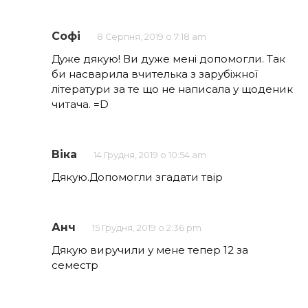
Софі
8 Серпня, 2019 о 7:18 am
Дуже дякую! Ви дуже мені допомогли. Так
би насварила вчителька з зарубіжної
літератури за те що не написала у щоденик
читача. =D
Віка
14 Грудня, 2019 о 10:54 am
Дякую.Допомогли згадати твір
Анч
15 Грудня, 2019 о 2:36 pm
Дякую виручили у мене тепер 12 за
семестр