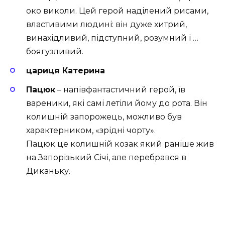
око виколи. Цей герой наділений рисами,
властивими людині: він дуже хитрий,
винахідливий, підступний, розумний і …
боягузливий.
цариця Катерина
Пацюк
– напівфантастичний герой, їв
вареники, які самі летіли йому до рота. Він
колишній запорожець, можливо був
характерником, «зрідні чорту».
Пацюк це колишній козак який раніше жив
на Запорізький Січі, але перебрався в
Диканьку.