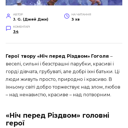
АВТОР
НА ЧИТАННЯ
J. G. (Джей Джи)
3 хв
КОМЕНТАРІ
34
Герої твору «Ніч перед Різдвом»
Гоголя
–
веселі, сильні і безстрашні парубки, красиві і
горді дівчата, грубуваті, але добрі їхні батьки. Ці
люди живуть просто, природно і красиво. В
їхньому світі добро торжествує над злом, любов
– над ненавистю, красиве – над потворним.
«Ніч перед Різдвом» головні
герої