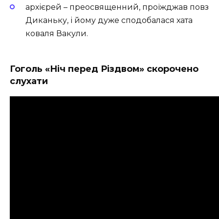
архієрей – преосвященний, проїжджав повз
Диканьку, і йому дуже сподобалася хата
коваля Вакули.
Гоголь «Ніч перед Різдвом» скорочено
слухати