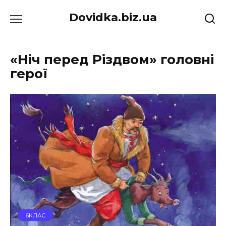
Перейти
Dovidka.biz.ua
до
вмісту
«Ніч перед Різдвом» головні
герої
6КЛАС