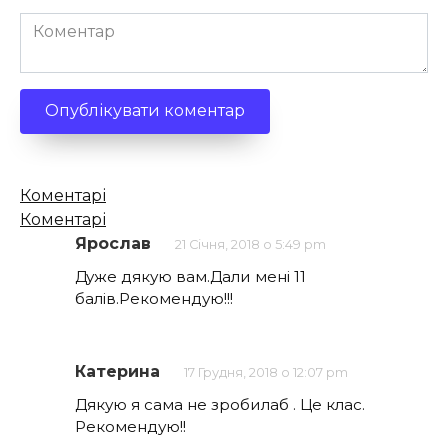
Коментар
Кількість
Коментарі
коментарів
Коментарі
Ярослав
21 Січня, 2018 о 5:49 pm
Дуже дякую вам.Дали мені 11
балів.Рекомендую!!!
Катерина
17 Грудня, 2018 о 12:07 pm
Дякую я сама не зробилаб . Це клас.
Рекомендую!!