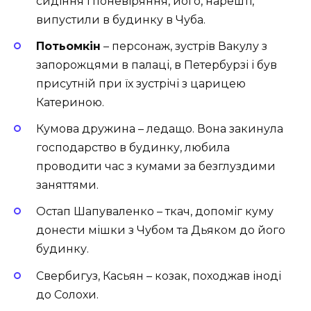
сидіння і поневіряння, його, нарешті,
випустили в будинку в Чуба.
Потьомкін
– персонаж, зустрів Вакулу з
запорожцями в палаці, в Петербурзі і був
присутній при їх зустрічі з царицею
Катериною.
Кумова дружина – ледащо. Вона закинула
господарство в будинку, любила
проводити час з кумами за безглуздими
заняттями.
Остап Шапуваленко – ткач, допоміг куму
донести мішки з Чубом та Дьяком до його
будинку.
Свербигуз, Касьян – козак, походжав іноді
до Солохи.