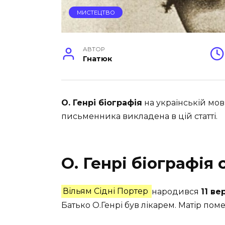
МИСТЕЦТВО
АВТОР
Гнатюк
О. Генрі біографія
на українській мо
письменника викладена в цій статті.
О. Генрі біографія
Вільям Сідні Портер
народився
11 ве
Батько О.Генрі був лікарем. Матір пом