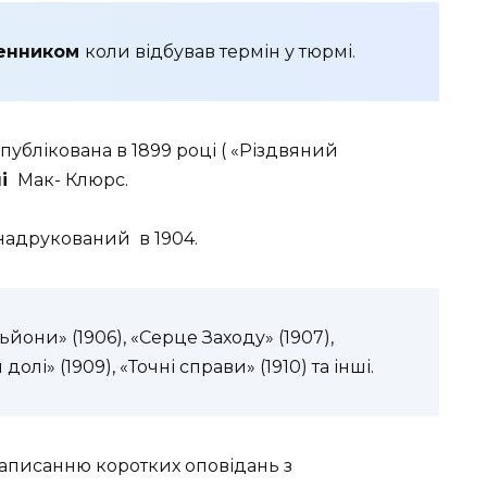
менником
коли відбував термін у тюрмі.
ублікована в 1899 році ( «Різдвяний
лі
Мак- Клюрс.
 надрукований в 1904.
йони» (1906), «Серце Заходу» (1907),
лі» (1909), «Точні справи» (1910) та інші.
написанню коротких оповідань з