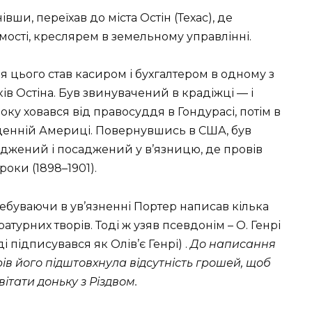
вши, переїхав до міста Остін (Техас), де
ості, креслярем в земельному управлінні.
ля цього став касиром і бухгалтером в одному з
ів Остіна. Був звинувачений в крадіжці — і
оку ховався від правосуддя в Гондурасі, потім в
денній Америці. Повернувшись в США, був
уджений і посаджений у в’язницю, де провів
роки (1898–1901).
ебуваючи в ув’язненні Портер написав кілька
ратурних творів. Тоді ж узяв псевдонім – О. Генрі
ді підписувався як Олів’є Генрі) .
До написання
рів його підштовхнула відсутність грошей, щоб
ітати доньку з Різдвом.