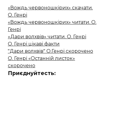
«Вождь червоношкірих» скачати.
О. Генрі
«Вождь червоношкірих» читати. О.
Генрі
«Дари волхвів» читати. О. Генрі
О. Генрі цікаві факти
"Дари волхвів" О.Генрі скорочено
О. Генрі «Останній листок»
скорочено
Приєднуйтесть: