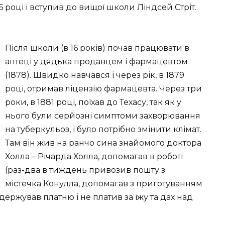
 році і вступив до вищої школи Ліндсей Стріт.
Після школи (в 16 років) почав працювати в
аптеці у дядька продавцем і фармацевтом
(1878). Швидко навчався і через рік, в 1879
році, отримав ліцензію фармацевта. Через три
роки, в 1881 році, поїхав до Техасу, так як у
нього були серйозні симптоми захворювання
на туберкульоз, і було потрібно змінити клімат.
Там він жив на ранчо сина знайомого доктора
Холла – Річарда Холла, допомагав в роботі
(раз-два в тиждень привозив пошту з
містечка Конулла, допомагав з приготуванням
одержував платню і не платив за їжу та дах над