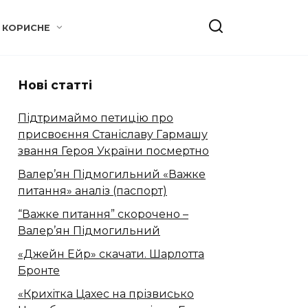
КОРИСНЕ
Нові статті
Підтримаймо петицію про
присвоєння Станіславу Гармашу
звання Героя України посмертно
Валер’ян Підмогильний «Важке
питання» аналіз (паспорт)
“Важке питання” скорочено –
Валер’ян Підмогильний
«Джейн Ейр» скачати. Шарлотта
Бронте
«Крихітка Цахес на прізвисько