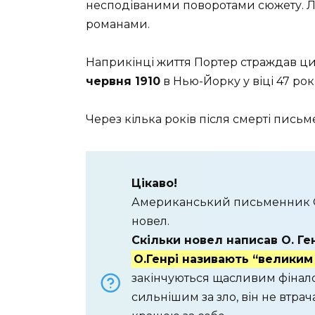
несподіваними поворотами сюжету. Ли
романами.
Наприкінці життя Портер страждав ци
червня 1910
в Нью-Йорку у віці 47 рокі
Через кілька років після смерті письм
Цікаво!
Американський письменник О.
новел.
Скільки новел написав О. Ге
О.Генрі називають “великим
закінчуються щасливим фінало
сильнішим за зло, він не втрач