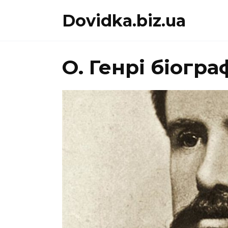
Перейти
Dovidka.biz.ua
до
вмісту
О. Генрі біогр