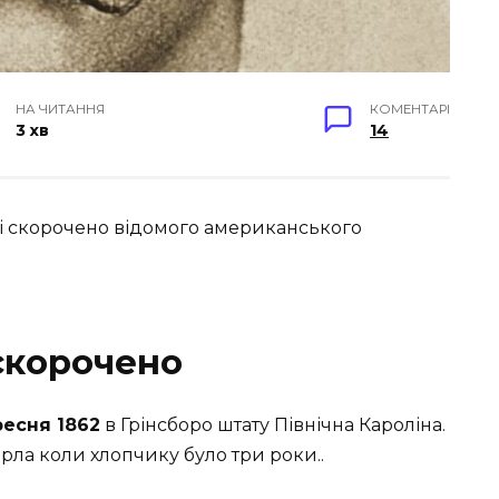
НА ЧИТАННЯ
КОМЕНТАРІ
3 хв
14
ві скорочено відомого американського
 скорочено
ресня 1862
в Грінсборо штату Північна Кароліна.
ерла коли хлопчику було три роки..