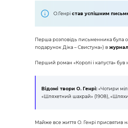
О.Генрі
став успішним пись
Перша розповідь письменника була оп
подарунок Діка – Свистуна») в
журна
Перший роман «Королі і капуста» був
Відомі твори О. Генрі:
«Чотири міль
«Шляхетний шахрай» (1908), «Шляхи до
Майже все життя О. Генрі присвятив 