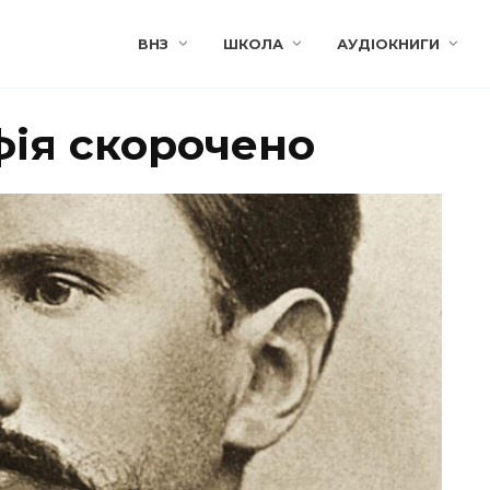
ВНЗ
ШКОЛА
АУДІОКНИГИ
афія скорочено