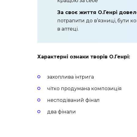
кращою за себе
За своє життя О.Генрі дове
потрапити до в’язниці, бути к
в аптеці.
Характерні ознаки творів О.Генрі:
захоплива інтрига
чітко продумана композиція
несподіваний фінал
два фінали