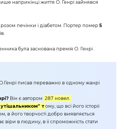
ше наприкінці життя О. Генрі зайнявся
розом печінки і діабетом. Портер помер
5
в.
енника була заснована премія О. Генрі .
Генрі писав переважно в одному жанрі
нрі?
Він є автором
287 новел.
 утішальником” т
ому, що всі його історії
м, в його творчості добро виявляється
ає віри в людину, в її спроможність стати