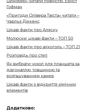
Цинобер» читати повністю. Ернст
Гофман
«Пригоди Олівера Твіста» читати –
Чарльз Діккенс
Цікаві факти про Аляску
Молюски: цікаві факти – ТОП 50
Цікаві факти про алкоголь – ТОП 21
Розповідь про степ
Як вибрати чохол для планшета за
діагоналлю, товщиною та
розташуванням камер
Цікаві факти з відкриття хімічних
елементів
Додатково: