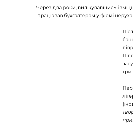
Через два роки, вилікувавшись і зміцні
працював бухгалтером у фірмі нерухом
Піс
банк
півр
Пів
зас
три 
Пер
літе
(іно
тво
прив