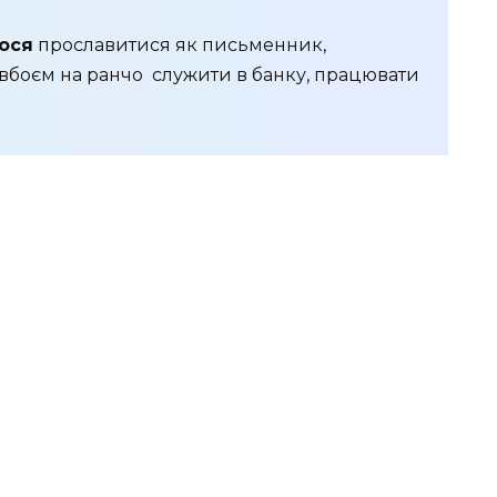
лося
прославитися як письменник,
овбоєм на ранчо служити в банку, працювати