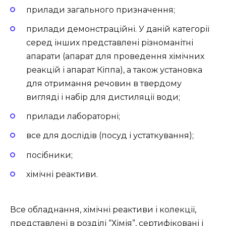
прилади загального призначення;
прилади демонстраційні. У даній категорії
серед інших представлені різноманітні
апарати (апарат для проведення хімічних
реакцій і апарат Кіппа), а також установка
для отримання речовин в твердому
вигляді і набір для дистиляції води;
прилади лабораторні;
все для дослідів (посуд і устаткування);
посібники;
хімічні реактиви.
Все обладнання, хімічні реактиви і колекції,
представлені в розділі “Хімія”, сертифіковані і