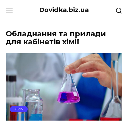
Перейти
Dovidka.biz.ua
до
вмісту
Обладнання та прилади
для кабінетів хімії
ХІМІЯ