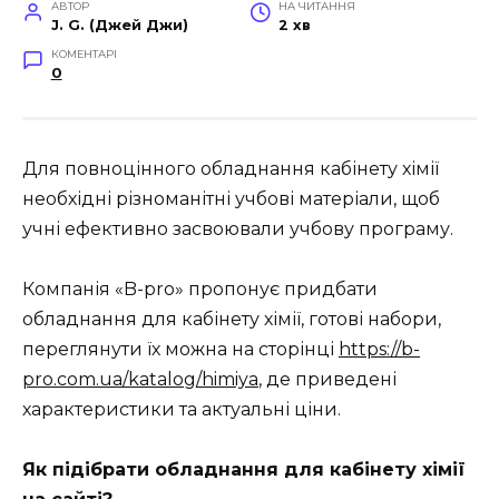
АВТОР
НА ЧИТАННЯ
J. G. (Джей Джи)
2 хв
КОМЕНТАРІ
0
Для повноцінного обладнання кабінету хімії
необхідні різноманітні учбові матеріали, щоб
учні ефективно засвоювали учбову програму.
Компанія «B-pro» пропонує придбати
обладнання для кабінету хімії, готові набори,
переглянути їх можна на сторінці
https://b-
pro.com.ua/katalog/himiya
, де приведені
характеристики та актуальні ціни.
Як підібрати обладнання для кабінету хімії