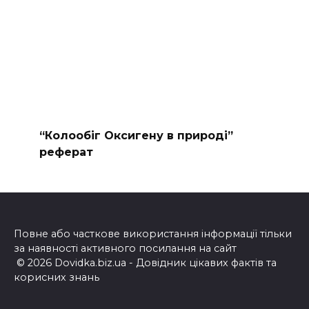
“Колообіг Оксигену в природі”
реферат
Повне або часткове використання інформації тільки
за наявності активного посилання на сайт
© 2026 Dovidka.biz.ua - Довідник цікавих фактів та
корисних знань