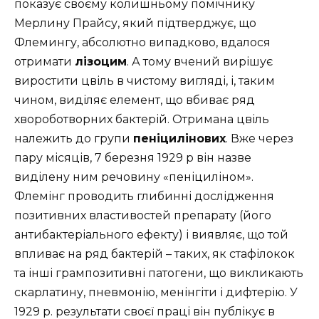
показує своєму колишньому помічнику
Мерлину Прайсу, який підтверджує, що
Флемингу, абсолютно випадково, вдалося
отримати
лізоцим
. А тому вчений вирішує
виростити цвіль в чистому вигляді, і, таким
чином, виділяє елемент, що вбиває ряд
хвороботворних бактерій. Отримана цвіль
належить до групи
пеніцилінових
. Вже через
пару місяців, 7 березня 1929 р він назве
виділену ним речовину «пеніциліном».
Флемінг проводить глибинні дослідження
позитивних властивостей препарату (його
антибактеріального ефекту) і виявляє, що той
впливає на ряд бактерій – таких, як стафілокок
та інші грампозитивні патогени, що викликають
скарлатину, пневмонію, менінгіти і дифтерію. У
1929 р. результати своєї праці він публікує в