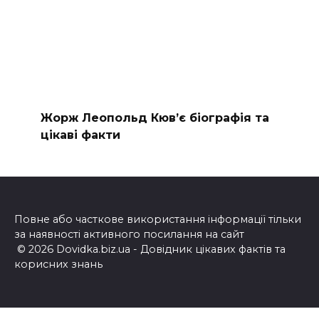
Жорж Леопольд Кюв’є біографія та
цікаві факти
Повне або часткове використання інформації тільки
за наявності активного посилання на сайт
© 2026 Dovidka.biz.ua - Довідник цікавих фактів та
корисних знань