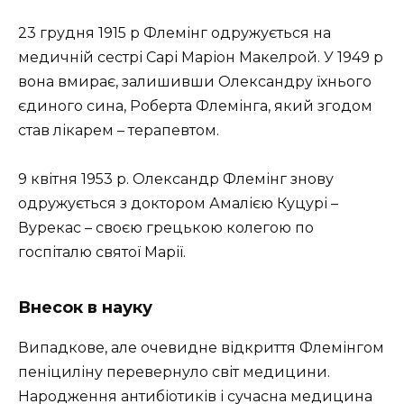
23 грудня 1915 р Флемінг одружується на
медичній сестрі Сарі Маріон Макелрой. У 1949 р
вона вмирає, залишивши Олександру їхнього
єдиного сина, Роберта Флемінга, який згодом
став лікарем – терапевтом.
9 квітня 1953 р. Олександр Флемінг знову
одружується з доктором Амалією Куцурі –
Вурекас – своєю грецькою колегою по
госпіталю святої Марії.
Внесок в науку
Випадкове, але очевидне відкриття Флемінгом
пеніциліну перевернуло світ медицини.
Народження антибіотиків і сучасна медицина