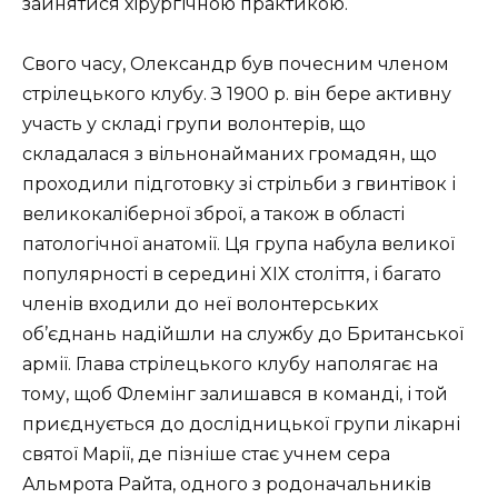
зайнятися хірургічною практикою.
Свого часу, Олександр був почесним членом
стрілецького клубу. З 1900 р. він бере активну
участь у складі групи волонтерів, що
складалася з вільнонайманих громадян, що
проходили підготовку зі стрільби з гвинтівок і
великокаліберної зброї, а також в області
патологічної анатомії. Ця група набула великої
популярності в середині XIX століття, і багато
членів входили до неї волонтерських
об’єднань надійшли на службу до Британської
армії. Глава стрілецького клубу наполягає на
тому, щоб Флемінг залишався в команді, і той
приєднується до дослідницької групи лікарні
святої Марії, де пізніше стає учнем сера
Альмрота Райта, одного з родоначальників