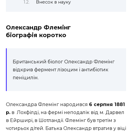
Внесок в науку
Олександр Флемінг
біографія коротко
Британський біолог Олександр Флемінг
відкрив фермент лізоцим і антибіотик
пеніцилін.
Олександра Флемінг народився
6 серпня 1881
р.
в Лохфілді, на фермі неподалік від м. Дарвел
в Ейрширі, в Шотландії. Флемінг був третім з
чотирьох дітей. Батька Олександр втратив у віці