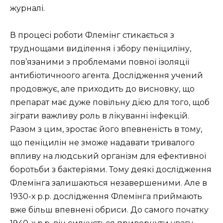
журналі.
В процесі роботи Флемінг стикається з
труднощами виділення і збору пеніциліну,
пов’язаними з проблемами повної ізоляції
антибіотичноого агента. Дослідження учений
продовжує, але приходить до висновку, що
препарат має дуже повільну дією для того, щоб
зіграти важливу роль в лікуванні інфекцій.
Разом з цим, зростає його впевненість в тому,
що пеніцилін не зможе надавати тривалого
впливу на людський організм для ефективної
боротьби з бактеріями. Тому деякі дослідження
Флемінга залишаються незавершеними. Але в
1930-х р.р. дослідження Флемінга приймають
вже більш впевнені обриси. До самого початку