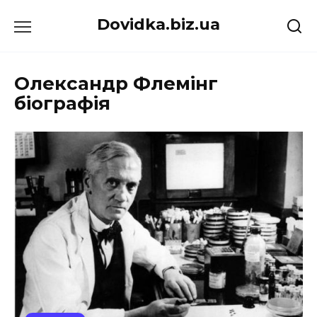
Перейти
Dovidka.biz.ua
до
вмісту
Олександр Флемінг
біографія