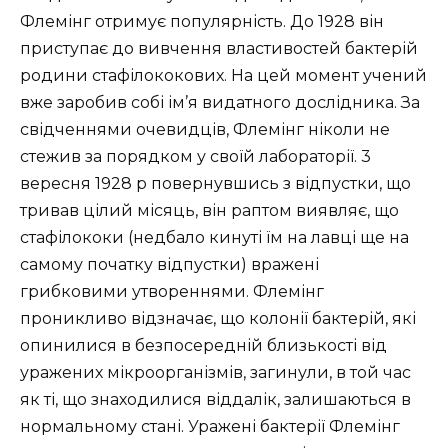
Флемінг отримує популярність. До 1928 він
приступає до вивчення властивостей бактерій
родини стафілококових. На цей момент учений
вже заробив собі ім’я видатного дослідника. За
свідченнями очевидців, Флемінг ніколи не
стежив за порядком у своїй лабораторії. 3
вересня 1928 р повернувшись з відпустки, що
тривав цілий місяць, він раптом виявляє, що
стафілококи (недбало кинуті їм на лавці ще на
самому початку відпустки) вражені
грибковими утвореннями. Флемінг
проникливо відзначає, що колонії бактерій, які
опинилися в безпосередній близькості від
уражених мікроорганізмів, загинули, в той час
як ті, що знаходилися віддалік, залишаються в
нормальному стані. Уражені бактерії Флемінг