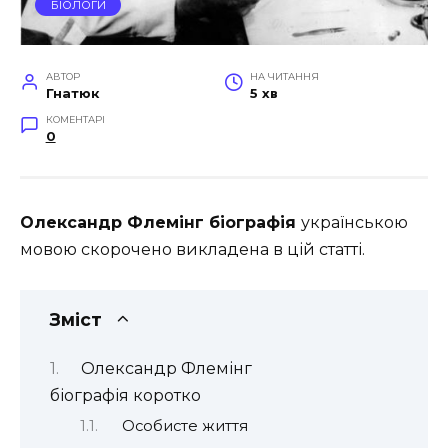
БІОЛОГИ
АВТОР
НА ЧИТАННЯ
Гнатюк
5 хв
КОМЕНТАРІ
0
Олександр Флемінг біографія
українською
мовою скорочено викладена в цій статті.
Зміст
Олександр Флемінг
біографія коротко
Особисте життя