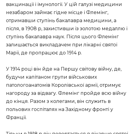
вакцинації і імунології. У цій галузі медицини
незабаром займає гідне місце і Флемінг,
отримавши ступінь бакалавра медицини, а
після, в 1908 р, захистивши із золотою медаллю і
ступінь бакалавра наук. Після цього Флемінг
залишається викладачем при лікарні святої
Марії, де пропрацює до 1914 р.
У 1914 році він йде на Першу світову війну, де,
будучи капітаном групи військових
патологоанатомів Королівської армії, отримує
нагороду за відвагу. Флемінг пройде всю війну
до кінця. Разом з колегами, він служить в
польових госпіталях на Західному фронті у
Франції.
Тільки в 1918 р він повертається в лікарню святої