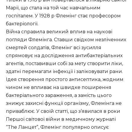
Марії, що стала на той час навчальним
госпіталем. У 1928 р Флемінг стає професором
бактеріології.
Війна справила великий вплив на наукові
погляди Флемінга. Ставши свідком незліченних
смертей солдатів, Флемінг всі зусилля
спрямовує на дослідження антибактеріальних
агентів, поставивши собі за мету створити ліки,
здатні перемагати інфекції і заліковувати рани.
Ідея створення простого антисептика, жодним
чином не впливає на швидке поширення
бактеріального зараження, а замість цього
знижує захисні функції організму, Флемінга не
приваблює. У своїй статті, що з’явилася в роки
Першої світової війни в медичному журналі
“The Ланцет”, Флемінг популярно описує