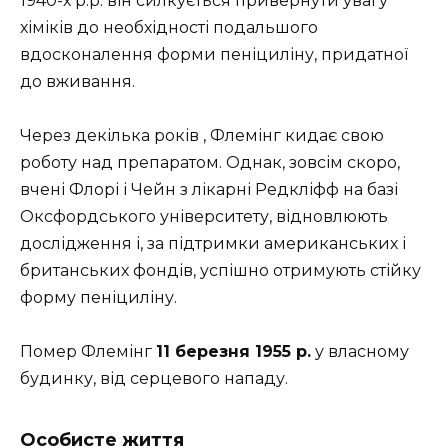
1940-х р.р. він силкується привернути увагу
хіміків до необхідності подальшого
вдосконалення форми пеніциліну, придатної
до вживання.
Через декілька років , Флемінг кидає свою
роботу над препаратом. Однак, зовсім скоро,
вчені Флорі і Чейн з лікарні Редкліфф на базі
Оксфордського університету, відновлюють
дослідження і, за підтримки американських і
британських фондів, успішно отримують стійку
форму пеніциліну.
Помер Флемінг
11 березня 1955 р.
у власному
будинку, від серцевого нападу.
Особисте життя