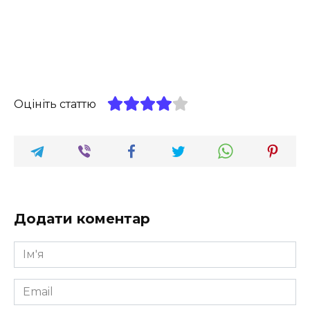
Оцініть статтю
Додати коментар
Ім'я
*
Email
*