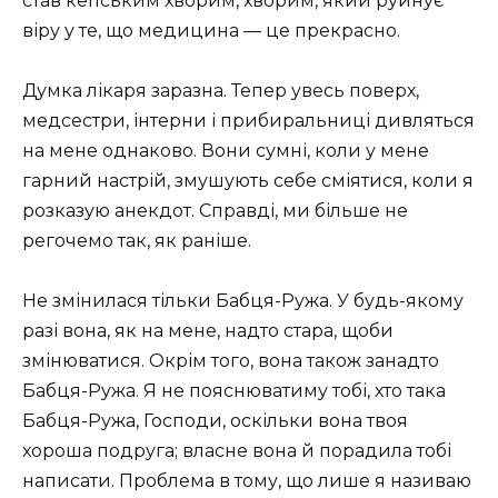
став кепським хворим, хворим, який руйнує
віру у те, що медицина — це прекрасно.
Думка лікаря заразна. Тепер увесь поверх,
медсестри, інтерни і прибиральниці дивляться
на мене однаково. Вони сумні, коли у мене
гарний настрій, змушують себе сміятися, коли я
розказую анекдот. Справді, ми більше не
регочемо так, як раніше.
Не змінилася тільки Бабця-Ружа. У будь-якому
разі вона, як на мене, надто стара, щоби
змінюватися. Окрім того, вона також занадто
Бабця-Ружа. Я не пояснюватиму тобі, хто така
Бабця-Ружа, Господи, оскільки вона твоя
хороша подруга; власне вона й порадила тобі
написати. Проблема в тому, що лише я називаю