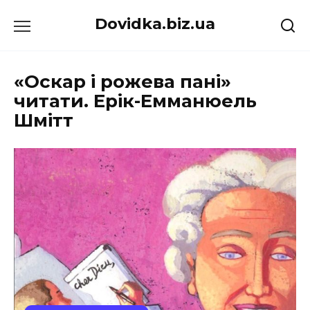
Перейти
Dovidka.biz.ua
до
вмісту
«Оскар і рожева пані»
читати. Ерік-Емманюель
Шмітт