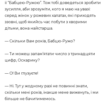
її “Бабцею-Ружою”. Тож тобі доведеться зробити
зусилля, аби зрозуміти, кого я маю на увазі:
серед жінок у рожевих халатах, які приходять
ззовні, щоб якийсь час побути з хворими
дітьми, вона найстарша.
— Скільки Вам років, Бабцю-Ружо?
— Ти можеш запам’ятати число з тринадцяти
цифр, Оскарику?
— О! Ви глузуєте!
— Ні. Тут у жодному разі не повинні знати,
скільки мені років, інакше мене виженуть, і ми
більше не бачитимемось.