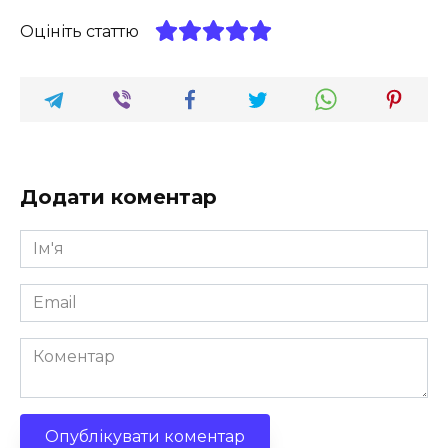
Оцініть статтю
Додати коментар
Ім'я
*
Email
*
Коментар