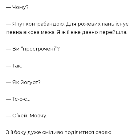
— Чому?
— Я тут контрабандою. Для рожевих пань існує
певна вікова межа. Я ж її вже давно перейшла.
— Ви “прострочені”?
— Так.
— Як йогурт?
— Тс-с-с…
— О’кей. Мовчу.
З її боку дуже сміливо поділитися своєю