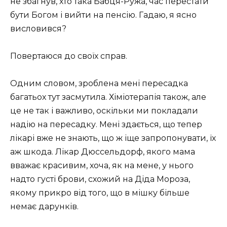
не збагнув, хто така Бабця-Ружа, час перестати
бути Богом і вийти на пенсію. Гадаю, я ясно
висловився?
Повертаюся до своїх справ.
Одним словом, зроблена мені пересадка
багатьох тут засмутила. Хіміотерапія також, але
це не так і важливо, оскільки ми покладали
надію на пересадку. Мені здається, що тепер
лікарі вже не знають, що ж іще запропонувати, їх
аж шкода. Лікар Дюссельдорф, якого мама
вважає красивим, хоча, як на мене, у нього
надто густі брови, схожий на Діда Мороза,
якому прикро від того, що в мішку більше
немає дарунків.