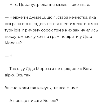
— Ні, є. Це запудрювання мізків і таке інше.
— Невже ти думаєш, що я, стара кечистка, яка
виграла сто шістдесят зі ста шестидесяти п’яти
турнірів, причому сорок три з них закінчились
нокаутом, можу хоч на грам повірити у Діда
Мороза?
— Ні.
— Так от, у Діда Мороза я не вірю, але в Бога —
вірю. Ось так.
Звісно, коли так кажуть, це все міняє.
— А навіщо писати Богові?