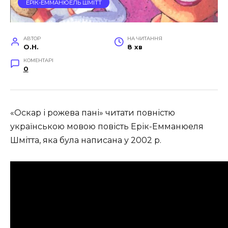
ЕРІК-ЕММАНЮЕЛЬ ШМІТТ
АВТОР
НА ЧИТАННЯ
O.H.
8 хв
КОМЕНТАРІ
0
«Оскар і рожева пані» читати повністю
українською мовою повість Ерік-Емманюеля
Шмітта, яка була написана у 2002 р
.