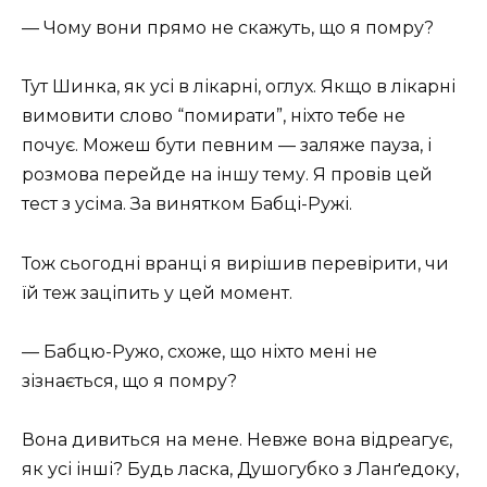
— Чому вони прямо не скажуть, що я помру?
Тут Шинка, як усі в лікарні, оглух. Якщо в лікарні
вимовити слово “помирати”, ніхто тебе не
почує. Можеш бути певним — заляже пауза, і
розмова перейде на іншу тему. Я провів цей
тест з усіма. За винятком Бабці-Ружі.
Тож сьогодні вранці я вирішив перевірити, чи
їй теж заціпить у цей момент.
— Бабцю-Ружо, схоже, що ніхто мені не
зізнається, що я помру?
Вона дивиться на мене. Невже вона відреагує,
як усі інші? Будь ласка, Душогубко з Ланґедоку,