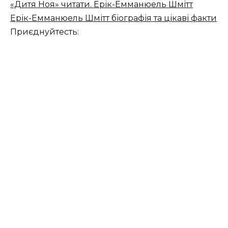
«Дитя Ноя» читати. Ерік-Емманюель Шмітт
Ерік-Емманюель Шмітт біографія та цікаві факти
Приєднуйтесть: