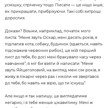
усмішку, стрічечку тощо. Писати — це ніщо інше,
як прикрашати, прибріхуючи. Такі собі хитрощі
дорослих.
Докази? Візьми, наприклад, початок мого
листа: “Мене звуть Оскар, мені десять років, я
підпалив кота, собаку, будинок (здається, навіть
підсмажив червоних рибок), це мій перший
лист до тебе, бо досі мені бракувало часу через
навчання”, я міг би взяти й написати “Мене
звуть Яйцеголовий, на вигляд мені сім років, я
живу в лікарні через рак і ніколи не звертався
до тебе, бо навіть не вірю, що ти існуєш”.
Але якщо я так напишу, це виглядатиме
негарно, і я тебе менше цікавитиму. Мені ж