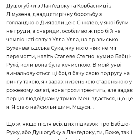
Душогубки з Ланґедоку та Ковбасниці з
Лімузена, двадцятирічну боротьбу з
голландкою Дияволицею Сінклер, у якої були
не груди, а снаряди, особливо ж про бій на
чемпіонаті світу з Улла-Улла, на прізвисько
Бухенвальдська Сука, яку ніхто ніяк не міг
перемогти, навіть Сталеве Стегно, кумир Бабці-
Ружі, коли вона була кечисткою. В моїй уяві
вимальовуються ці бої, я бачу свою подругу на
рингу такою, як зараз: низенькою старенькою у
рожевому халаті, вона трохи тремтить, але задає
перцю людоїдкам у трико. Мені здається, що це
я. Я стаю найсильнішим. Мщуся…
Що ж, якщо після всіх цих підказок про Бабцю-
Ружу, або Душогубку з Ланґедоку, ти, Боже, так і