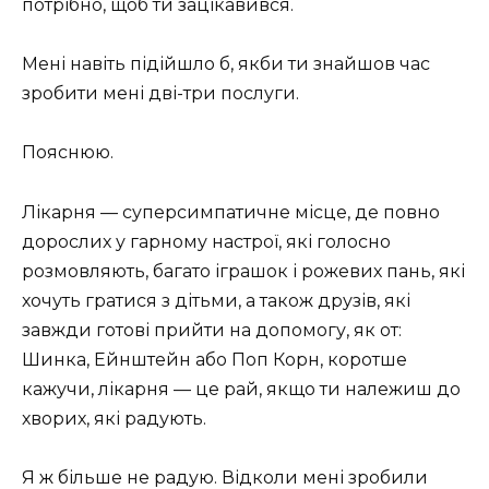
потрібно, щоб ти зацікавився.
Мені навіть підійшло б, якби ти знайшов час
зробити мені дві-три послуги.
Пояснюю.
Лікарня — суперсимпатичне місце, де повно
дорослих у гарному настрої, які голосно
розмовляють, багато іграшок і рожевих пань, які
хочуть гратися з дітьми, а також друзів, які
завжди готові прийти на допомогу, як от:
Шинка, Ейнштейн або Поп Корн, коротше
кажучи, лікарня — це рай, якщо ти належиш до
хворих, які радують.
Я ж більше не радую. Відколи мені зробили