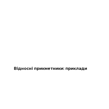
Вiдноснi прикметники: приклади