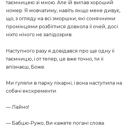
таємницею зі мною. Але їй випав хороший
номер. Я мовчатиму, навіть якщо мене дивує,
що, з огляду на всі зморшки, які сонячними
промінцями розбіглися довкола її очей, досі
ніхто нічого не запідозрив.
Наступного разу я довідався про ще одну її
таємницю, і от тепер, це вже точно, ти її
впізнаєш, Боже.
Ми гуляли в парку лікарні, і вона наступила на
собачі екскременти.
— Лайно!
— Бабцю-Ружо, Ви кажете погані слова.