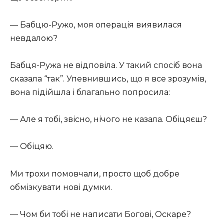
— Бабцю-Ружо, моя операція виявилася
невдалою?
Бабця-Ружа не відповіла. У такий спосіб вона
сказала “так”. Упевнившись, що я все зрозумів,
вона підійшла і благально попросила:
— Але я тобі, звісно, нічого не казала. Обіцяєш?
— Обіцяю.
Ми трохи помовчали, просто щоб добре
обмізкувати нові думки.
— Чом би тобі не написати Богові, Оскаре?