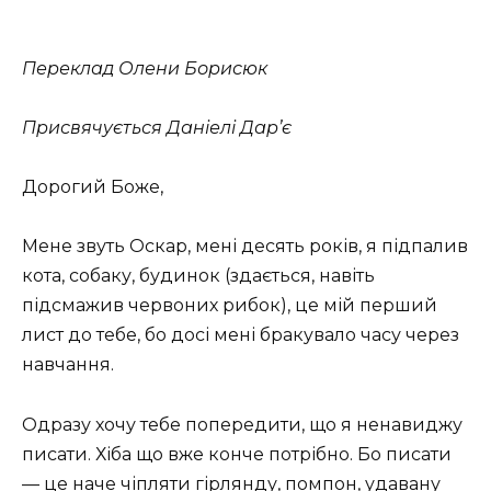
Переклад Олени Борисюк
Присвячується Даніелі Дар’є
Дорогий Боже,
Мене звуть Оскар, мені десять років, я підпалив
кота, собаку, будинок (здається, навіть
підсмажив червоних рибок), це мій перший
лист до тебе, бо досі мені бракувало часу через
навчання.
Одразу хочу тебе попередити, що я ненавиджу
писати. Хіба що вже конче потрібно. Бо писати
— це наче чіпляти гірлянду, помпон, удавану