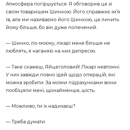
Атмосфера погіршується. Я обговорив це зі
своїм товаришем Шинкою. Його справжнє ім’я
Ів, але ми називаємо його Шинкою, це личить
йому більше, бо він дуже попечений.
— Шинко, по-моєму, лікарі мене більше не
люблять, я наганяю на них депресію.
— Таке скажеш, Яйцеголовий! Лікарі невтомні.
У них завжди повно ідей щодо операцій, які
можна зробити. За моїми підрахунками вони
пообіцяли мені, щонайменше, шість.
— Можливо, ти їх надихаєш?
— Треба думати.