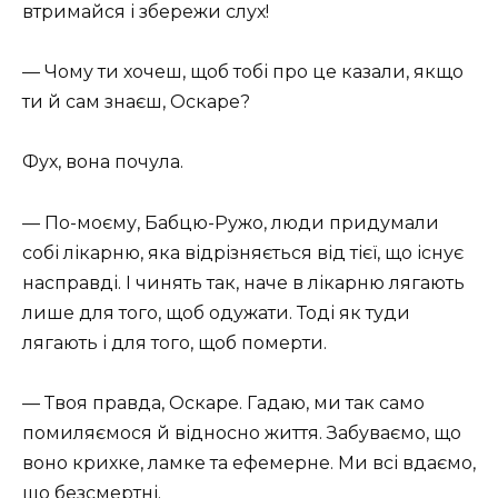
втримайся і збережи слух!
— Чому ти хочеш, щоб тобі про це казали, якщо
ти й сам знаєш, Оскаре?
Фух, вона почула.
— По-моєму, Бабцю-Ружо, люди придумали
собі лікарню, яка відрізняється від тієї, що існує
насправді. І чинять так, наче в лікарню лягають
лише для того, щоб одужати. Тоді як туди
лягають і для того, щоб померти.
— Твоя правда, Оскаре. Гадаю, ми так само
помиляємося й відносно життя. Забуваємо, що
воно крихке, ламке та ефемерне. Ми всі вдаємо,
що безсмертні.