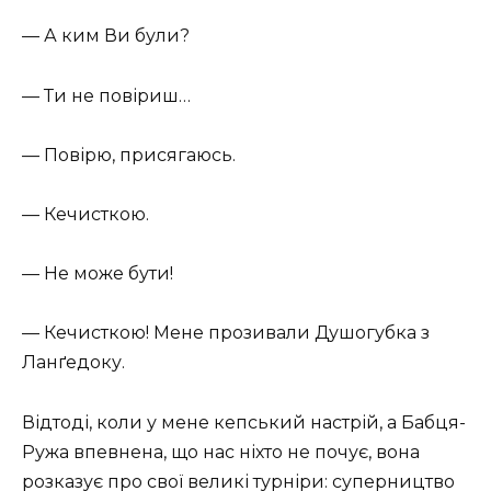
— А ким Ви були?
— Ти не повіриш…
— Повірю, присягаюсь.
— Кечисткою.
— Не може бути!
— Кечисткою! Мене прозивали Душогубка з
Ланґедоку.
Відтоді, коли у мене кепський настрій, а Бабця-
Ружа впевнена, що нас ніхто не почує, вона
розказує про свої великі турніри: суперництво