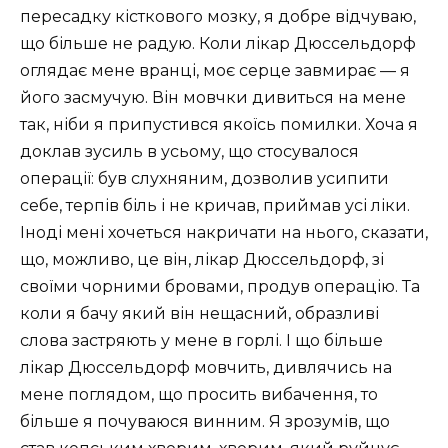
пересадку кісткового мозку, я добре відчуваю,
що більше не радую. Коли лікар Дюссельдорф
оглядає мене вранці, моє серце завмирає — я
його засмучую. Він мовчки дивиться на мене
так, ніби я припустився якоїсь помилки. Хоча я
доклав зусиль в усьому, що стосувалося
операції: був слухняним, дозволив усипити
себе, терпів біль і не кричав, приймав усі ліки.
Іноді мені хочеться накричати на нього, сказати,
що, можливо, це він, лікар Дюссельдорф, зі
своїми чорними бровами, продув операцію. Та
коли я бачу який він нещасний, образливі
слова застряють у мене в горлі. І що більше
лікар Дюссельдорф мовчить, дивлячись на
мене поглядом, що просить вибачення, то
більше я почуваюся винним. Я зрозумів, що