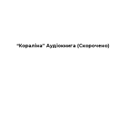
“Кораліна” Аудіокнига (Скорочено)