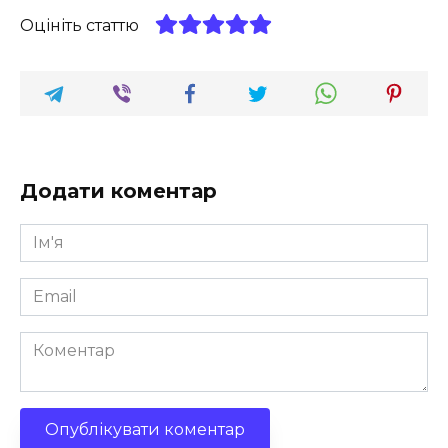
Оцініть статтю
Додати коментар
Ім'я
*
Email
*
Коментар