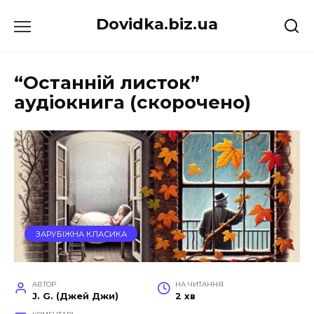
Перейти
Dovidka.biz.ua
до
вмісту
“Останній листок”
аудіокнига (скорочено)
ЗАРУБІЖНА КЛАСИКА
АВТОР
НА ЧИТАННЯ
J. G. (Джей Джи)
2 хв