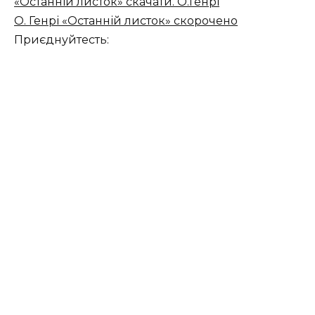
«Останній листок» скачати. О.Генрі
О. Генрі «Останній листок» скорочено
Приєднуйтесть: