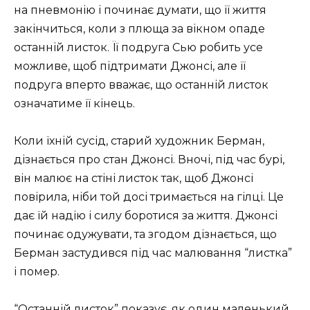
на пневмонію і починає думати, що її життя
закінчиться, коли з плюща за вікном опаде
останній листок. Її подруга Сью робить усе
можливе, щоб підтримати Джонсі, але її
подруга вперто вважає, що останній листок
означатиме її кінець.
Коли їхній сусід, старий художник Берман,
дізнається про стан Джонсі. Вночі, під час бурі,
він малює на стіні листок так, щоб Джонсі
повірила, ніби той досі тримається на гілці. Це
дає їй надію і силу боротися за життя. Джонсі
починає одужувати, та згодом дізнається, що
Берман застудився під час малювання “листка”
і помер.
“Останній листок” показує, як один маленький