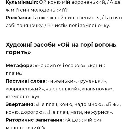
Кульмінація:
Ой коню мій вороненький, / А де
ж мій син молоденький?
Розв’язка:
Та вже ж твій син оженився, / Та взяв
собі паняночку, / В чистім полі земляночку.
Художні засоби «Ой на горі вогонь
горить»
Метафори:
«Накрив очі осокою», «коник
плаче».
Пестливі слова:
«ніженьки», «рученьки»,
«вороненький», «вірненький», «паняночку»,
«земляночку».
Звертання:
«Не плач, коню, надо мною», «Біжи,
коню, дорогою», «Не плач, мати, не журися».
Риторичне запитання:
«А де ж мій син
молоденький?».