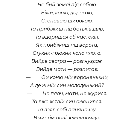
Не бий землi пiд собою.
Бiжи, коню, дорогою,
Степовою широкою.
Та прибiжиш пiд батькiв двiр,
Та вдаришся об частокiл.
Як прибiжиш пiд ворота,
Стукни-грюкни коло плота.
Вийде сестра — розгнуздає.
Вийде мати — розпитає:
— Ой коню мiй вороненький,
А де ж мiй син молоденький?
— Не плач, мати, не журися.
Та вже ж твiй син оженився.
Та взяв собi паняночку,
В чистiм полi земляночку
.