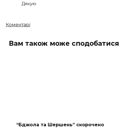
Дякую
Кількість
Коментарі
коментарів
Вам також може сподобатися
“Бджола та Шершень” скорочено