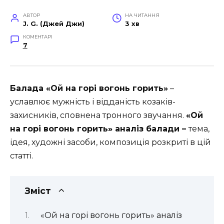
АВТОР
НА ЧИТАННЯ
J. G. (Джей Джи)
3 хв
КОМЕНТАРІ
7
Балада «Ой на горі вогонь горить»
–
уславлює мужність і відданість козаків-
захисників, сповнена тронного звучання.
«Ой
на горі вогонь горить» аналіз балади –
тема,
ідея, художні засоби, композиція розкриті в цій
статті.
Зміст
«Ой на горі вогонь горить» аналіз