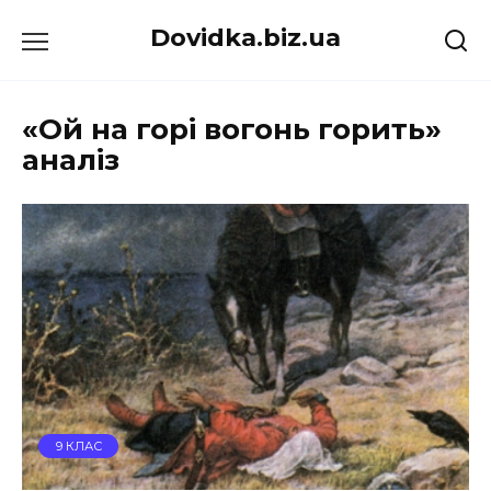
Перейти
Dovidka.biz.ua
до
вмісту
«Ой на горі вогонь горить»
аналіз
9 КЛАС