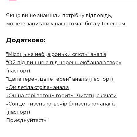
Якщо ви не знайшли потрібну відповідь,
можете запитати у нашого
чат-бота у Телеграм
.
Додатково:
"Місяць на небі, зіроньки сяють" аналіз
"Ой під вишнею під черешнею" аналіз твору
(паспорт)
"Цвіте терен, цвіте терен" аналіз (паспорт)
«Ой летіла стріла» аналіз
«Ой на горі вогонь горить» читати, скачати
«Сонце низенько, вечір близенько» аналіз
(паспорт)
Приєднуйтесть: