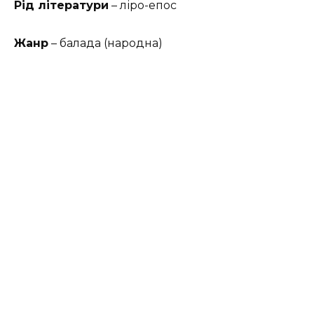
Рід літератури
– ліро-епос
Жанр
– балада (народна)