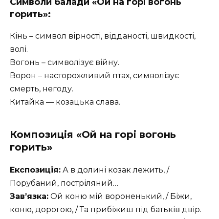
Символи балади «Ой на горі вогонь
горить»:
Кінь – символ вірності, відданості, швидкості,
волі.
Вогонь – символізує війну.
Ворон – насторожливий птах, символізує
смерть, негоду.
Китайка — козацька слава.
Композиція «Ой на горі вогонь
горить»
Експозиція:
А в долині козак лежить, /
Порубаний, постріляний…
Зав’язка:
Ой коню мій вороненький, / Біжи,
коню, дорогою, / Та прибіжиш під батьків двір.