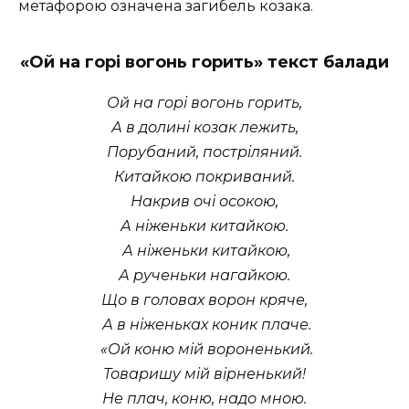
метафорою означена загибель козака.
«Ой на горі вогонь горить» текст балади
Ой на горi вогонь горить,
А в долинi козак лежить,
Порубаний, пострiляний.
Китайкою покриваний.
Накрив очi осокою,
А нiженьки китайкою.
А нiженьки китайкою,
А рученьки нагайкою.
Що в головах ворон кряче,
А в нiженьках коник плаче.
Ой коню мiй вороненький.
Товаришу мiй вiрненький!
Не плач, коню, надо мною.