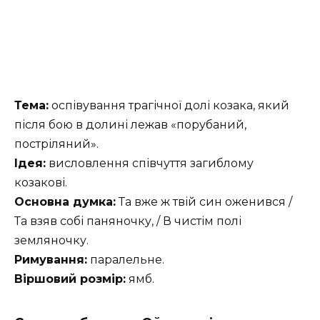
Тема:
оспівування трагічної долі козака, який
після бою в долині лежав «порубаний,
постріляний».
Ідея:
висловлення співчуття загиблому
козакові.
Основна думка:
Та вже ж твій син оженився /
Та взяв собі паняночку, / В чистім полі
земляночку.
Римування:
паралельне.
Віршовий розмір:
ямб.