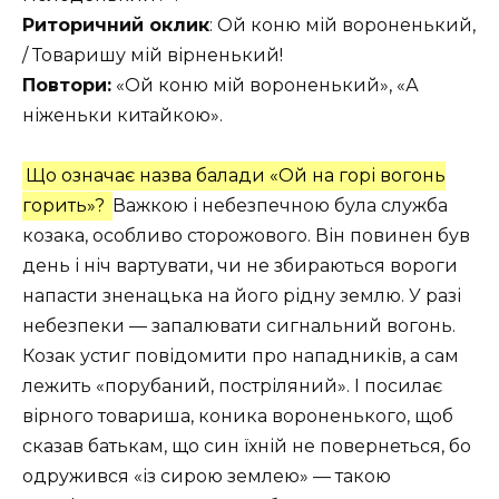
Риторичний оклик
: Ой коню мій вороненький,
/ Товаришу мій вірненький!
Повтори:
«Ой коню мій вороненький», «А
ніженьки китайкою».
Що означає назва балади «Ой на горі вогонь
горить»?
Важкою і небезпечною була служба
козака, особливо сторожового. Він повинен був
день і ніч вартувати, чи не збираються вороги
напасти зненацька на його рідну землю. У разі
небезпеки — запалювати сигнальний вогонь.
Козак устиг повідомити про нападників, а сам
лежить «порубаний, постріляний». І посилає
вірного товариша, коника вороненького, щоб
сказав батькам, що син їхній не повернеться, бо
одружився «із сирою землею» — такою