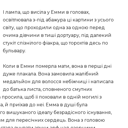
І лампа, що висіла у Емми в головах,
освітлювала з-під абажура ці картини з усього
світу, що проходили одна за одною перед
очима дівчини в тиші дортуару, під далекий
стукіт спізнілого фіакра, що торохтів десь по
бульвару.
Коли в Емми померла мати, вона в перші дні
дуже плакала. Вона замовила жалібний
медальйон для волосся небіжчиці і написала
до батька листа, сповненого смутних
 просила, щоб її поховали в одній могилі з
, й приїхав до неї. Емма в душі була
ого вишуканого ідеалу безрадісного існування,
 для пересічних сердець. Вона з головою
, стала вчувати звуки арф над озерними