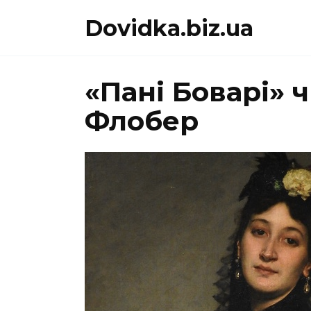
Перейти
Dovidka.biz.ua
до
вмісту
«Пані Боварі» 
Флобер