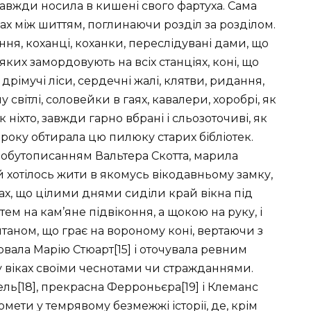
авжди носила в кишені свого фартуха. Сама
х між шиттям, поглинаючи розділ за розділом.
ння, коханці, коханки, переслідувані дами, що
яких замордовують на всіх станціях, коні, що
 дрімучі ліси, сердечні жалі, клятви, ридання,
світлі, соловейки в гаях, кавалери, хоробрі, як
к ніхто, завжди гарно вбрані і сльозоточиві, як
вроку обтирала цю пилюку старих бібліотек.
побутописанням Вальтера Скотта, марила
 хотілось жити в якомусь вікодавньому замку,
ах, що цілими днями сиділи край вікна під
ем на кам’яне підвіконня, а щокою на руку, і
таном, що грає на вороному коні, вертаючи з
вала Марію Стюарт[15] і оточувала ревним
 у віках своїми чеснотами чи стражданнями.
рель[18], прекрасна Ферроньєра[19] і Клеманс
омети у темрявому безмежжі історії, де, крім