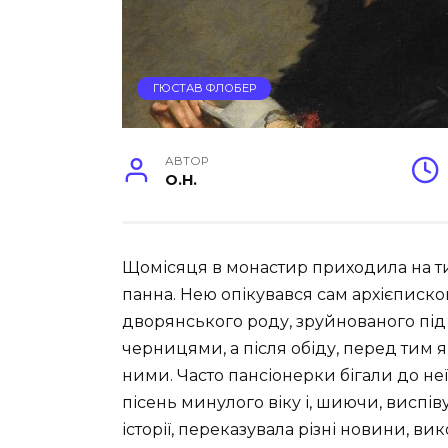
ГЮСТАВ ФЛОБЕР
АВТОР
O.H.
Щомісяця в монастир приходила на т
панна. Нею опікувався сам архієписко
дворянського роду, зруйнованого під 
черницями, а після обіду, перед тим я
ними. Часто пансіонерки бігали до неї
пісень минулого віку і, шиючи, виспіву
історії, переказувала різні новини, ви