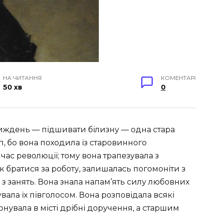
НА ЧИТАННЯ
КОМЕНТАРІ
50 хв
0
иждень — підшивати білизну — одна стара
п, бо вона походила із старовинного
час революції; тому вона трапезувала з
к братися за роботу, залишалась погомоніти з
 з занять. Вона знала напам’ять силу любовних
вала їх півголосом. Вона розповідала всякі
конувала в місті дрібні доручення, а старшим