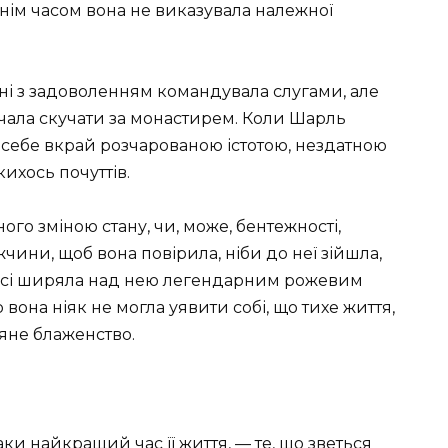
ннім часом вона не виказувала належної
і з задоволенням командувала слугами, але
очала скучати за монастирем. Коли Шарль
 себе вкрай розчарованою істотою, нездатною
ихось почуттів.
го зміною стану, чи, може, бентежності,
ини, щоб вона повірила, ніби до неї зійшла,
 досі ширяла над нею легендарним рожевим
р вона ніяк не могла уявити собі, що тихе життя,
іяне блаженство.
аки найкращий час її життя, — те, що зветься