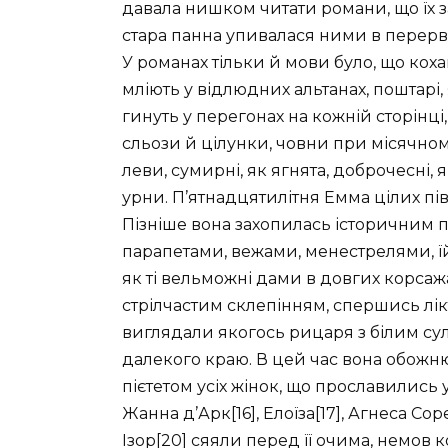
давала нишком читати романи, що їх з
стара панна упивалася ними в перерва
У романах тільки й мови було, що коха
мліють у відлюдних альтанах, поштарі, 
гинуть у перегонах на кожній сторінці,
сльози й цілунки, човни при місячному 
леви, сумирні, як ягнята, доброчесні, я
урни. П’ятнадцятилітня Емма цілих пі
Пізніше вона захопилась історичним 
парапетами, вежами, менестрелями, їй
як ті вельможні дами в довгих корсаж
стрілчастим склепінням, спершись лікт
виглядали якогось рицаря з білим сул
далекого краю. В цей час вона обожню
пієтетом усіх жінок, що прославились
Жанна д’Арк[16], Елоїза[17], Агнеса Со
Ізор[20] сяяли перед її очима, немов к