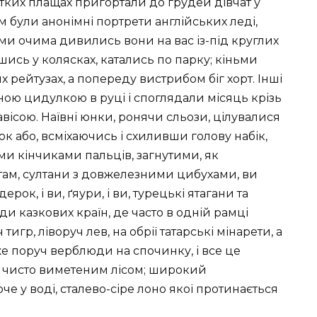
тких плащах пригортали до грудей дівчат у
ам були анонімні портрети англійських леді,
ми очима дивились вони на вас із-під круглих
шись у колясках, катались по парку; кіньми
 рейтузах, а попереду вистрибом біг хорт. Інші
аною цидулкою в руці і споглядали місяць крізь
вісою. Наївні юнки, ронячи сльози, цілувалися
ок або, всміхаючись і схиливши голову набік,
и кінчиками пальців, загнутими, як
и там, султани з довжелезними цибухами, ви
рок, і ви, ґяури, і ви, турецькі ятагани та
иди казкових країн, де часто в одній рамці
гр, ліворуч лев, на обрії татарські мінарети, а
же поруч верблюди на спочинку, і все це
и чисто виметеним лісом; широкий
 у воді, сталево-сіре лоно якої протинається