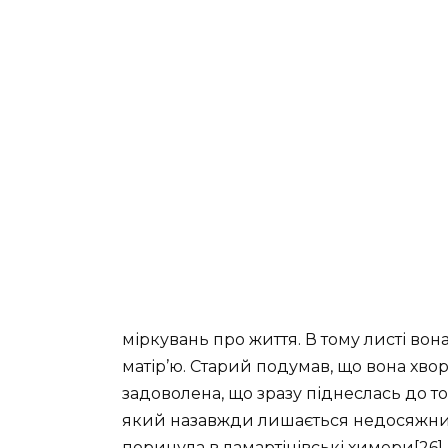
міркувань про життя. В тому листі вона
матір’ю. Старий подумав, що вона хвора
задоволена, що зразу піднеслась до т
який назавжди лишається недосяжним
поринула в ламартінівські химери[26]