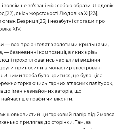
 і зовсім не зв’язані між собою образи: Людовік
[22], якісь жорстокості Людовіка XI[23],
плюмаж Беарнця[25] і незабутні спогади про
віка XIV.
си — все про ангелят з золотими крильцями,
, — безневинні композиції, в яких крізь
елодії прохоплювались чарівливі видіння
одруги приносили в монастир ілюстровані
. З ними треба було критися, це була ціла
бережно торкаючись гарних атласних палітурок,
до імен незнайомих авторів, що
 найчастіше графи чи віконти.
 аж шовковистий цигарковий папір підіймався
тихенько прилягав до сторінки. Там, за