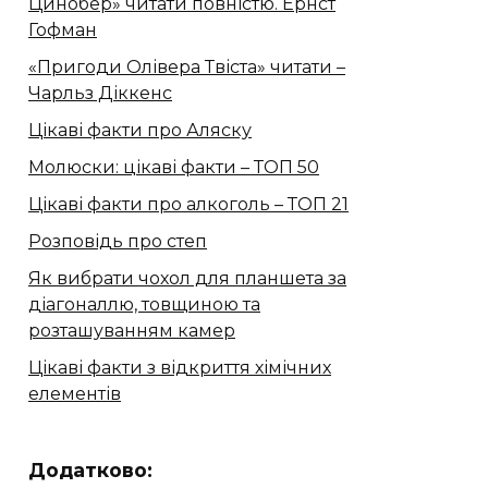
Цинобер» читати повністю. Ернст
Гофман
«Пригоди Олівера Твіста» читати –
Чарльз Діккенс
Цікаві факти про Аляску
Молюски: цікаві факти – ТОП 50
Цікаві факти про алкоголь – ТОП 21
Розповідь про степ
Як вибрати чохол для планшета за
діагоналлю, товщиною та
розташуванням камер
Цікаві факти з відкриття хімічних
елементів
Додатково: