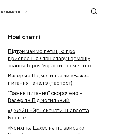
КОРИСНЕ
Нові статті
Підтримаймо петицію про
присвоєння Станіславу Гармашу
звання Героя України посмертно
Валер’ян Підмогильний «Важке
питання» аналіз (паспорт)
“Важке питання” скорочено –
Валер’ян Підмогильний
«Джейн Ейр» скачати. Шарлотта
Бронте
«Крихітка Цахес на прізвисько