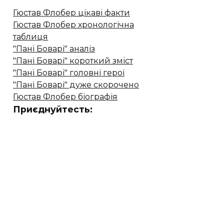
Гюстав Флобер цікаві факти
Гюстав Флобер хронологічна
таблиця
"Пані Боварі" аналіз
"Пані Боварі" короткий зміст
"Пані Боварі" головні герої
"Пані Боварі" дуже скорочено
Гюстав Флобер біографія
Приєднуйтесть: