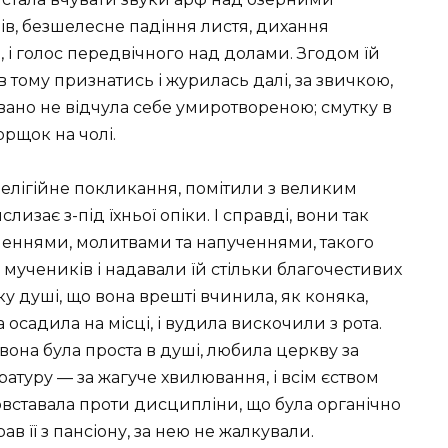
в, безшелесне падіння листя, дихання
, і голос передвічного над долами. Згодом їй
в тому признатись і журилась далі, за звичкою,
івано не відчула себе умиротвореною; смутку в
орщок на чолі.
релігійне покликання, помітили з великим
изає з-під їхньої опіки. І справді, вони так
ченнями, молитвами та напученнями, такого
 мучеників і надавали їй стільки благочестивих
у душі, що вона врешті вчинила, як коняка,
 осадила на місці, і вудила вискочили з рота.
вона була проста в душі, любила церкву за
ературу — за жагуче хвилювання, і всім єством
повставала проти дисципліни, що була органічно
в її з пансіону, за нею не жалкували.