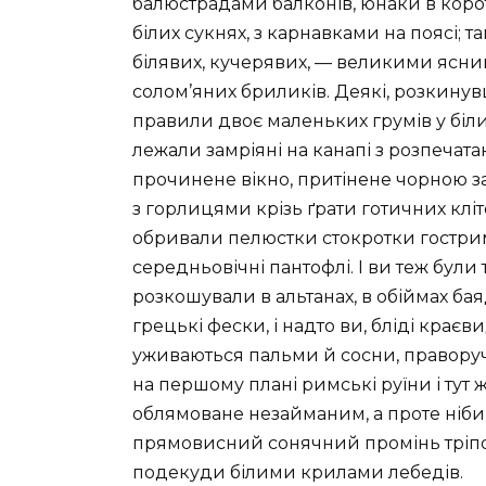
балюстрадами балконів, юнаки в коро
білих сукнях, з карнавками на поясі; т
білявих, кучерявих, — великими ясни
солом’яних бриликів. Деякі, розкинув
правили двоє маленьких грумів у білих
лежали замріяні на канапі з розпечат
прочинене вікно, притінене чорною за
з горлицями крізь ґрати готичних кліт
обривали пелюстки стокротки гострим
середньовічні пантофлі. І ви теж бул
розкошували в альтанах, в обіймах баяде
грецькі фески, і надто ви, бліді краєв
уживаються пальми й сосни, праворуч ти
на першому плані римські руїни і тут 
облямоване незайманим, а проте ніб
прямовисний сонячний промінь тріпоче
подекуди білими крилами лебедів.