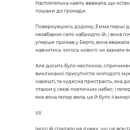
Настоятелька навіть вважала, що оста
пошани до громади.
Повернувшись додому, Емма перші дн
незабаром село набридло їй, і вона п
уперше приїхав у Берто, вона вважала
навчитись чогось нового чи зазнати як
Але досить було неспокою, спричинено
викликаної присутністю молодого мужч
нарешті, та чудесна пристрасть, яка
птахом у сяєві поетичних небес; і тепе
яке вона тепер вела, це й було її вимр
VII
Іноді їй спадало на думку, що це все-т