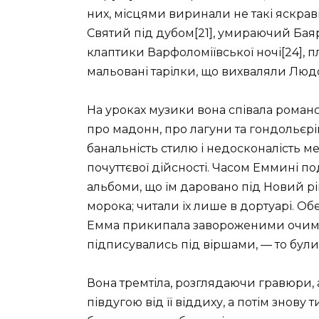
них, місцями виринали не такі яскраві
Святий під дубом[21], умираючий Баярд
клаптики Варфоломіївської ночі[24], 
мальовані тарілки, що вихваляли Людо
На уроках музики вона співала роман
про мадонн, про лагуни та гондольєрів
банальність стилю і недосконалість м
почуттєвої дійсності. Часом Еммині п
альбоми, що їм даровано під Новий рік
морока; читали їх лише в дортуарі. О
Емма прикипала завороженими очима 
підписувались під віршами, — то були
Вона тремтіла, розглядаючи гравюри,
півдугою від її віддиху, а потім знову 