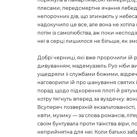
плесами, передсмертне ячання лебеді
непорочних дів, що злинають у небеса
надокучило це все, але вона не хотіла 
потім із самолюбства, аж поки неспод
неї в серці лишилося не більше, як зм
Добрі черниці, які вже пророчили їй 
дивуванням, мадемуазель Руо ніби висл
ущедряли її службами божими, відре
наговорили їй про шанування святих і
порад щодо підкорення плоті й рятунк
котру тягнуть вперед за вуздечку: вона
Всупереч позверхній екзальтованості, 
квіти, музику — за слова романсів, літ
своїм бунтувала проти таїнства віри, 
неприйнятна для неї. Коли батько забра