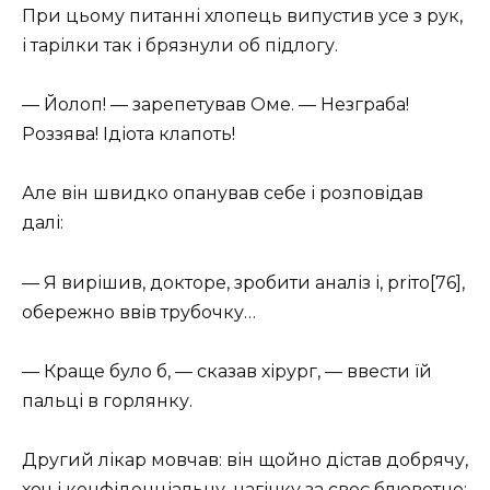
При цьому питанні хлопець випустив усе з рук,
і тарілки так і брязнули об підлогу.
— Йолоп! — зарепетував Оме. — Незграба!
Роззява! Ідіота клапоть!
Але він швидко опанував себе і розповідав
далі:
— Я вирішив, докторе, зробити аналіз і, рrіто[76],
обережно ввів трубочку…
— Краще було б, — сказав хірург, — ввести їй
пальці в горлянку.
Другий лікар мовчав: він щойно дістав добрячу,
хоч і конфіденціальну, нагінку за своє блювотне;