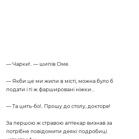
— Чарки!.. — шипів Оме.
— Якби це ми жили в місті, можна було б
подати і ті ж фаршировані ніжки…
— Та цить-бо!.. Прошу до столу, докторе!
За першою ж стравою аптекар визнав за
потрібне повідомити деякі подробиці