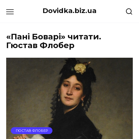
Перейти
Dovidka.biz.ua
до
вмісту
«Пані Боварі» читати.
Гюстав Флобер
ГЮСТАВ ФЛОБЕР