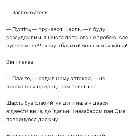
— Заспокойтесь!
— Пустіть, — пручався Шарль, — я буду
розсудливим, я нічого поганого не зроблю. Але
пустіть мене! Я хочу її бачити! Вона ж моя жінка!
Він плакав.
— Плачте, — радив йому аптекар, — не
противтеся природі, вам полегшає.
Шарль був слабий, як дитина; він дався
відвести вниз, до їдальні, і незабаром пан Оме
повернувся додому.
На площі до нього причепився сліпий: