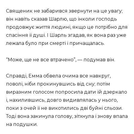
Священик не забарився звернути на це увагу;
він навіть сказав Шарлю, що інколи господь
продовжує життя людині, якщо це потрібно для
спасіння її душі. І Шарль згадав, як вона раз уже
лежала було при смерті і причащалась.
“Може, ще не все втрачено”, — подумав він.
Справді, Емма обвела очима все навкруг,
поволі, ніби прокинувшись від сну; потім
виразним голосом попросила дати їй дзеркало
і, нахилившись, довго видивлялась у нього,
поки з очей її не викотились дві буйні сльози.
Тоді вона закинула голову, зітхнула і знову впала
на подушки.