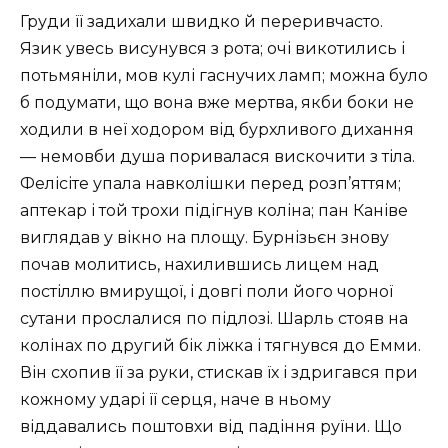
Груди її задихали швидко й переривчасто.
Язик увесь висунувся з рота; очі викотились і
потьмяніли, мов кулі гаснучих ламп; можна було
б подумати, що вона вже мертва, якби боки не
ходили в неї ходором від бурхливого дихання
— немовби душа поривалася вискочити з тіла.
Фелісіте упала навколішки перед розп’яттям;
аптекар і той трохи підігнув коліна; пан Каніве
виглядав у вікно на площу. Бурнізьєн знову
почав молитись, нахилившись лицем над
постіллю вмирущої, і довгі поли його чорної
сутани прослалися по підлозі. Шарль стояв на
колінах по другий бік ліжка і тягнувся до Емми.
Він схопив її за руки, стискав їх і здригався при
кожному ударі її серця, наче в ньому
віддавались поштовхи від падіння руїни. Що