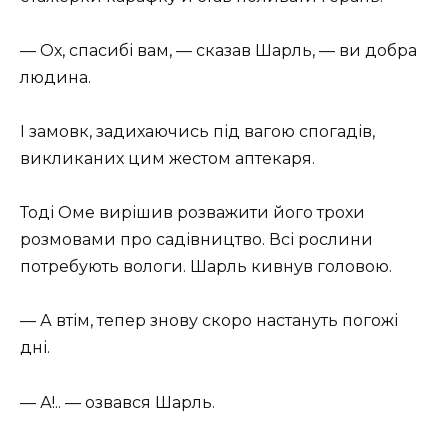
— Ох, спасибі вам, — сказав Шарль, — ви добра
людина.
І замовк, задихаючись під вагою спогадів,
викликаних цим жестом аптекаря.
Тоді Оме вирішив розважити його трохи
розмовами про садівництво. Всі рослини
потребують вологи. Шарль кивнув головою.
— А втім, тепер знову скоро настануть погожі
дні.
— А!.. — озвався Шарль.