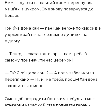
Емма готуючи ванільний крем, переплутала
миш’як із цукром, Оме знову повернувся до
Боварі.
Той був дома сам — пан Каніве уже поїхав; сидів
у кріслі край вікна і безтямно дивився на
підлогу.
— Тепер, — сказав аптекар, — вам треба б
самому призначити час церемонії.
— Га? Якої церемонії? — А потім забелькотав
перелякано: — Ні, ні, не треба, прошу! Хай вона
залишиться в мене.
Оме, щоб розрадити його чим-небудь, взяв з
етажерки карафку й став поливати герань.