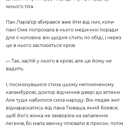
їхнього тіла.
Пан Ларів’єр збирався вже йти від них, коли
пані Оме попрохала в нього медичної поради
для її чоловіка: він щодня спить по обіді, і через
це в нього застоюється кров.
— Так, застій у нього в крові, але це йому не
вадить.
І, посміхнувшися стиха цьому непоміченому
каламбурові, доктор відчинив двері до аптеки.
Але туди набилося сила народу. Він ледве зміг
відкараскатись від пана Тюваша, який боявся,
щоб його жінка не захворіла на запалення
легенів, бо мала звичку плювати в присок; потім