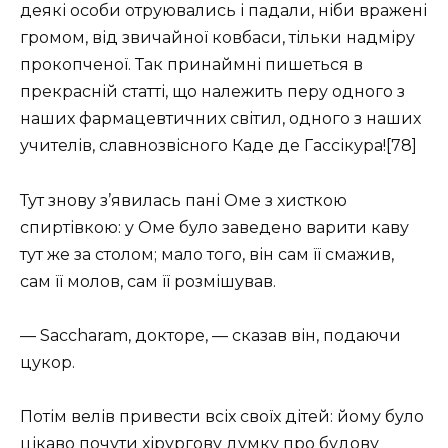
деякі особи отруювались і падали, ніби вражені
громом, від звичайної ковбаси, тільки надміру
прокопченої. Так принаймні пишеться в
прекрасній статті, що належить перу одного з
наших фармацевтичних світил, одного з наших
учителів, славнозвісного Каде де Гассікура![78]
Тут знову з’явилась пані Оме з хисткою
спиртівкою: у Оме було заведено варити каву
тут же за столом; мало того, він сам її смажив,
сам її молов, сам її розмішував.
— Saccharam, докторе, — сказав він, подаючи
цукор.
Потім велів привести всіх своїх дітей: йому було
цікаво почути хірургову думку про будову