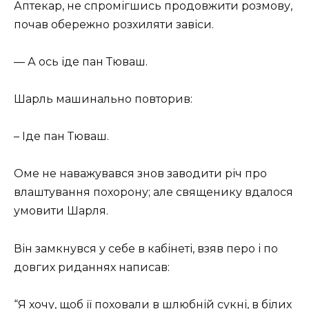
Аптекар, не спромігшись продовжити розмову,
почав обережно розхиляти завіси.
— А ось іде пан Тюваш.
Шарль машинально повторив:
– Іде пан Тюваш.
Оме не наважувався знов заводити річ про
влаштування похорону; але священику вдалося
умовити Шарля.
Він замкнувся у себе в кабінеті, взяв перо і по
довгих риданнях написав:
“Я хочу, щоб її поховали в шлюбній сукні, в білих