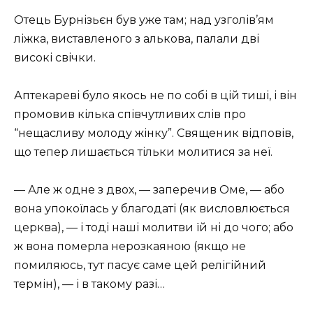
Отець Бурнізьєн був уже там; над узголів’ям
ліжка, виставленого з алькова, палали дві
високі свічки.
Аптекареві було якось не по собі в цій тиші, і він
промовив кілька співчутливих слів про
“нещасливу молоду жінку”. Священик відповів,
що тепер лишається тільки молитися за неї.
— Але ж одне з двох, — заперечив Оме, — або
вона упокоїлась у благодаті (як висловлюється
церква), — і тоді наші молитви їй ні до чого; або
ж вона померла нерозкаяною (якщо не
помиляюсь, тут пасує саме цей релігійний
термін), — і в такому разі…