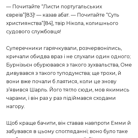
— Почитайте “Листи португальських
євреїв”[83]! — казав абат. — Почитайте “Суть
християнства”[84], твір Нікола, колишнього
судового службовця!
Суперечники гарячкували, розчервонілись,
кричали обидва враз і не слухали один одного;
Бурнізьєн обурювався з такого зухвальства, Оме
дивувався з такого туподумства; ще трохи, й
вони вже почали б лаятися, коли це знову
з’явився Шарль. Його тягло сюди, мов якимись
чарами, і він раз у раз підіймався сходами
нагору.
Щоб краще бачити, він ставав навпроти Емми й
забувався в цьому спогляданні; воно було таке