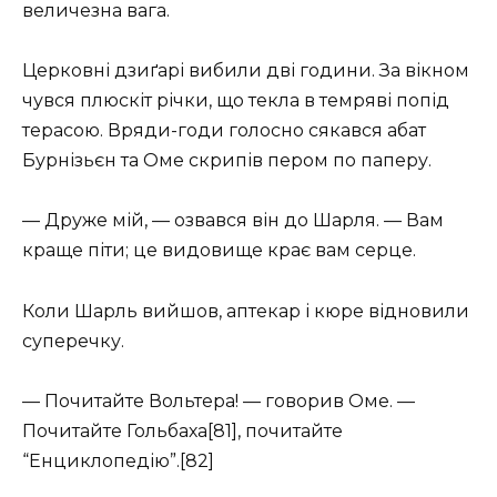
величезна вага.
Церковні дзиґарі вибили дві години. За вікном
чувся плюскіт річки, що текла в темряві попід
терасою. Вряди-годи голосно сякався абат
Бурнізьєн та Оме скрипів пером по паперу.
— Друже мій, — озвався він до Шарля. — Вам
краще піти; це видовище крає вам серце.
Коли Шарль вийшов, аптекар і кюре відновили
суперечку.
— Почитайте Вольтера! — говорив Оме. —
Почитайте Гольбаха[81], почитайте
“Енциклопедію”.[82]