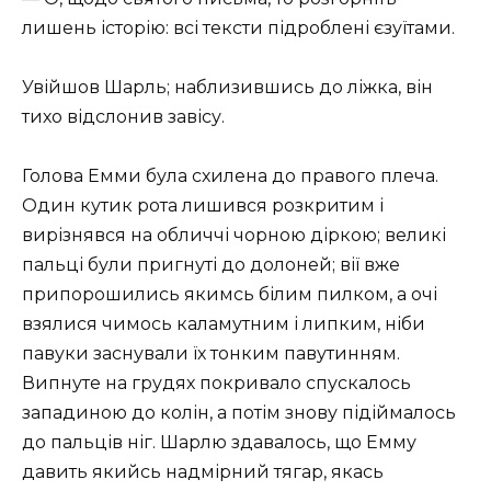
лишень історію: всі тексти підроблені єзуїтами.
Увійшов Шарль; наблизившись до ліжка, він
тихо відслонив завісу.
Голова Емми була схилена до правого плеча.
Один кутик рота лишився розкритим і
вирізнявся на обличчі чорною діркою; великі
пальці були пригнуті до долоней; вії вже
припорошились якимсь білим пилком, а очі
взялися чимось каламутним і липким, ніби
павуки заснували їх тонким павутинням.
Випнуте на грудях покривало спускалось
западиною до колін, а потім знову підіймалось
до пальців ніг. Шарлю здавалось, що Емму
давить якийсь надмірний тягар, якась