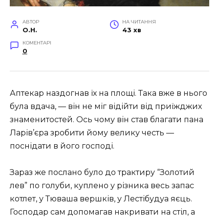
АВТОР
НА ЧИТАННЯ
O.H.
43 хв
КОМЕНТАРІ
0
Аптекар наздогнав їх на площі. Така вже в нього
була вдача, — він не міг відійти від приїжджих
знаменитостей. Ось чому він став благати пана
Ларів’єра зробити йому велику честь —
поснідати в його господі.
Зараз же послано було до трактиру “Золотий
лев” по голуби, куплено у різника весь запас
котлет, у Тюваша вершків, у Лестібудуа яєць.
Господар сам допомагав накривати на стіл, а