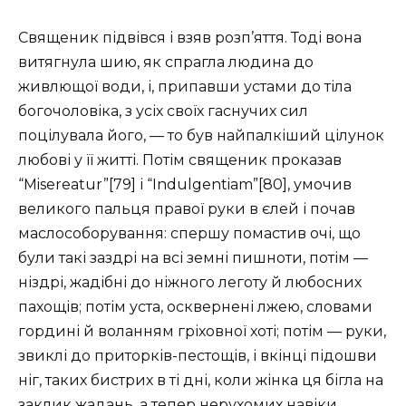
Священик підвівся і взяв розп’яття. Тоді вона
витягнула шию, як спрагла людина до
живлющої води, і, припавши устами до тіла
богочоловіка, з усіх своїх гаснучих сил
поцілувала його, — то був найпалкіший цілунок
любові у її житті. Потім священик проказав
“Misereatur”[79] і “Indulgentiam”[80], умочив
великого пальця правої руки в єлей і почав
маслособорування: спершу помастив очі, що
були такі заздрі на всі земні пишноти, потім —
ніздрі, жадібні до ніжного леготу й любосних
пахощів; потім уста, осквернені лжею, словами
гордині й воланням гріховної хоті; потім — руки,
звиклі до приторків-пестощів, і вкінці підошви
ніг, таких бистрих в ті дні, коли жінка ця бігла на
заклик жадань, а тепер нерухомих навіки.