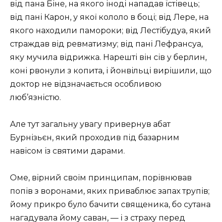
від пана Біне, на якого іноді нападав їстівець;
від пані Карон, у якої кололо в боці; від Лере, на
якого находили памороки; від Лестібудуа, який
страждав від ревматизму; від пані Лефрансуа,
яку мучила відрижка. Нарешті він сів у берлин,
коні рвонули з копита, і йонвільці вирішили, що
доктор не відзначається особливою
люб’язністю.
Але тут загальну увагу привернув абат
Бурнізьєн, який проходив під базарним
навісом із святими дарами.
Оме, вірний своїм принципам, порівнював
попів з воронами, яких приваблює запах трупів;
йому прикро було бачити священика, бо сутана
нагадувала йому саван, — і з страху перед