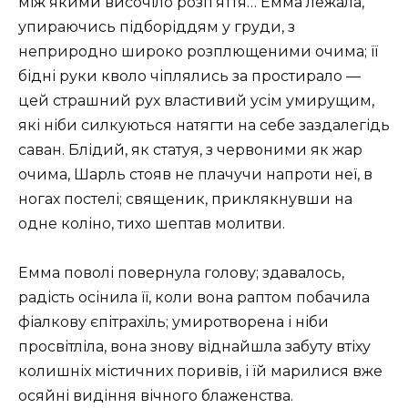
між якими височіло розп’яття… Емма лежала,
упираючись підборіддям у груди, з
неприродно широко розплющеними очима; її
бідні руки кволо чіплялись за простирало —
цей страшний рух властивий усім умирущим,
які ніби силкуються натягти на себе заздалегідь
саван. Блідий, як статуя, з червоними як жар
очима, Шарль стояв не плачучи напроти неї, в
ногах постелі; священик, приклякнувши на
одне коліно, тихо шептав молитви.
Емма поволі повернула голову; здавалось,
радість осінила її, коли вона раптом побачила
фіалкову єпітрахіль; умиротворена і ніби
просвітліла, вона знову віднайшла забуту втіху
колишніх містичних поривів, і їй марилися вже
осяйні видіння вічного блаженства.