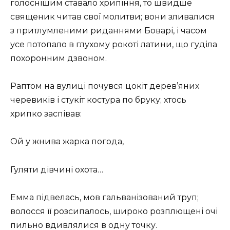
голоснішим ставало хрипіння, то швидше
священик читав свої молитви; вони зливалися
з притлумленими риданнями Боварі, і часом
усе потопало в глухому рокоті латини, що гуділа
похоронним дзвоном.
Раптом на вулиці почувся цокіт дерев’яних
черевиків і стукіт костура по бруку; хтось
хрипко заспівав:
Ой у жнива жарка погода,
Гуляти дівчині охота…
Емма підвелась, мов гальванізований труп;
волосся її розсипалось, широко розплющені очі
пильно вдивлялися в одну точку.