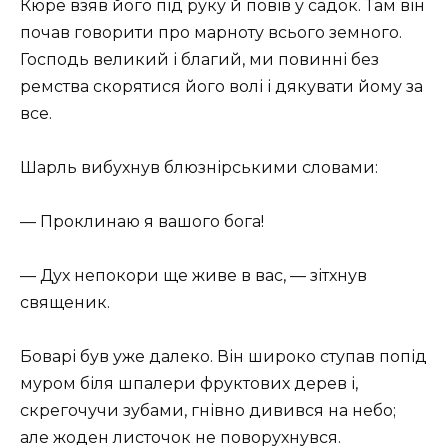
Кюре взяв його під руку й повів у садок. Там він
почав говорити про марноту всього земного.
Господь великий і благий, ми повинні без
ремства скорятися його волі і дякувати йому за
все.
Шарль вибухнув блюзнірськими словами:
— Проклинаю я вашого бога!
— Дух непокори ще живе в вас, — зітхнув
священик.
Боварі був уже далеко. Він широко ступав попід
муром біля шпалери фруктових дерев і,
скрегочучи зубами, гнівно дивився на небо;
але жоден листочок не поворухнувся.