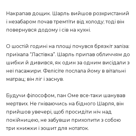
Накрапав дощик. Шарль вийшов розхристаний
і незабаром почав тремтіти від холоду; тоді він
повернувся додому і сів на кухні.
О шостій годині на площі почувся брязкіт заліза:
приїхала “Ластівка”. Шарль припав обличчям до
шибки й дивився, як один за одним висідали з
неї пасажири. Фелісіте послала йому в вітальні
матрац; він ліг і заснув.
Будучи філософом, пан Оме все-таки шанував
мертвих. Не гніваючись на бідного Шарля, він
прийшов увечері, щоб просидіти ніч над
покійницею, не забувши прихопити з собою
три книжки і зошит для нотаток.