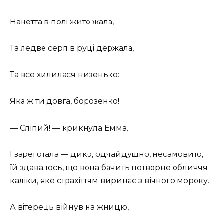
Нанетта в полі жито жала,
Та ледве серп в руці держала,
Та все хилилася низенько:
Яка ж ти довга, борозенко!
— Сліпий! — крикнула Емма.
І зареготала — дико, одчайдушно, несамовито;
їй здавалось, що вона бачить потворне обличчя
каліки, яке страхіттям виринає з вічного мороку.
А вітерець війнув на жницю,