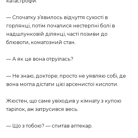
катастрофи.
— Спочатку з’явилось відчуття сухості в
горлянці, потім почалися нестерпні болі в
надшлунковій ділянці, часті позиви до
блювоти, коматозний стан.
— А як це вона отруїлась?
— Не знаю, докторе; просто не уявляю собі, де
вона могла дістати цієї арсенистої кислоти.
Жюстен, що саме увіходив у кімнату з купою
тарілок, аж затрусився весь.
— Що з тобою? — спитав аптекар.