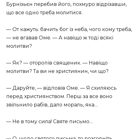
Бурнізьєн перебив його, похмуро відрізавши,
що все одно треба молитися.
— От кажуть: бачить бог із неба, чого кому треба,
— не вгавав Оме. — А навіщо ж тоді всякі
молитви?
— Як? — оторопів священик. — Навіщо
молитви? Та ви не християнин, чи що?
— Даруйте, — відповів Оме. — Я схиляюсь
перед християнством. Перш за все воно
звільнило рабів, дало мораль, яка…
— Не в тому сила! Святе письмо…
— О, щодо святого письма, то розгорніть