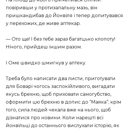
повіривши у протизапальну мазь, він
пришкандибав до Йонвіля і тепер допитувався
у перехожих, де живе аптекар.
— Ото ще! І без тебе зараз багатцько клопоту!
Нічого, прийдеш іншим разом.
І Оме швидко шмигнув у аптеку.
Треба було написати два листи, приготувати
для Боварі чогось заспокійливого, вигадати
якусь брехню, щоб приховати самогубство,
оформити цю брехню в допис до “Маяка”; крім
того, сила людей чекала вже на нього, щоб
дізнатися про новини. Коли нарешті всі
йонвільці до останнього вислухали історію, як