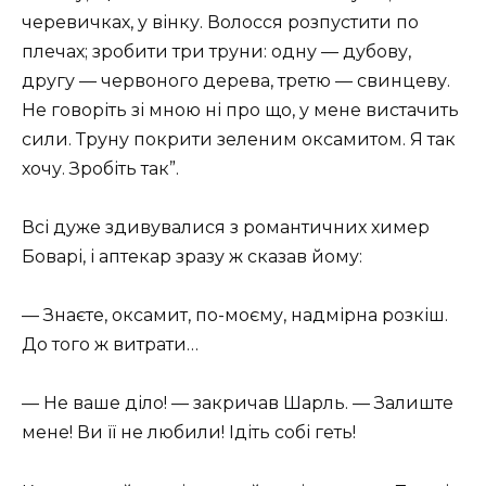
черевичках, у вінку. Волосся розпустити по
плечах; зробити три труни: одну — дубову,
другу — червоного дерева, третю — свинцеву.
Не говоріть зі мною ні про що, у мене вистачить
сили. Труну покрити зеленим оксамитом. Я так
хочу. Зробіть так”.
Всі дуже здивувалися з романтичних химер
Боварі, і аптекар зразу ж сказав йому:
— Знаєте, оксамит, по-моєму, надмірна розкіш.
До того ж витрати…
— Не ваше діло! — закричав Шарль. — Залиште
мене! Ви її не любили! Ідіть собі геть!