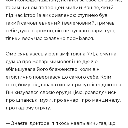
таким чином, тепер цей милий Каніве, який
під час історії з викривленою ступнею був
такий самовпевнений і велемовний, тримав
себе дуже скромно; він не пускав і пари з уст,
тільки весь час схвально посміхався.
Оме сяяв увесь у ролі амфітріона[77], а смутна
думка про Боварі мимоволі ще дужче
збільшувала його блаженство, коли він
егоїстично повертався до самого себе. Крім
того, йому піддавала охоти присутність доктора.
Він хизувався своєю ерудицією, розводячись
про шпанські мухи, про анчар і про манцинелу,
про гадючу отруту.
— Знаєте, докторе, я якось навіть вичитав, що