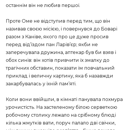
останнім він не любив першої.
Проте Оме не відступив перед тим, що він
називав своєю місією, і повернувся до Боварі
разом з Каніве, якого про це дуже просив
перед від’їздом пан Ларів’єр; якби не
заперечувала дружина, аптекар був би взяв і
обох синів: він хотів привчити їх змалку до
трагічних обставин, показати їм повчальний
приклад і величну картину, яка б назавжди
закарбувалась у їхній пам’яті.
Коли вони ввійшли, в кімнаті панувала похмура
урочистість. На застеленому білою серветкою
робочому столику лежало на срібному блюді
кілька жмутків вати, поруч палало дві свічки,