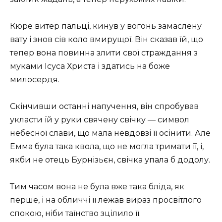
Кюре витер пальці, кинув у вогонь замаслену
вату і знов сів коло вмирущої. Він сказав їй, що
тепер вона повинна злити свої страждання з
муками Ісуса Христа і здатись на боже
милосердя.
Скінчивши останні напучення, він спробував
укласти їй у руки свячену свічку — символ
небесної слави, що мала невдовзі її осінити. Але
Емма була така квола, що не могла тримати її, і,
якби не отець Бурнізьєн, свічка упала б додолу.
Тим часом вона не була вже така бліда, як
перше, і на обличчі її лежав вираз просвітлого
спокою, ніби таїнство зцілило її.