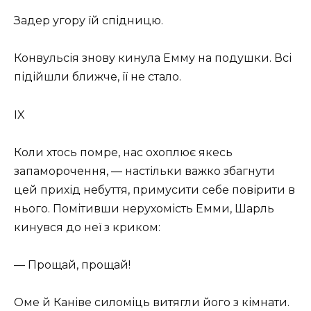
Задер угору їй спідницю.
Конвульсія знову кинула Емму на подушки. Всі
підійшли ближче, її не стало.
IX
Коли хтось помре, нас охоплює якесь
запаморочення, — настільки важко збагнути
цей прихід небуття, примусити себе повірити в
нього. Помітивши нерухомість Емми, Шарль
кинувся до неї з криком:
— Прощай, прощай!
Оме й Каніве силоміць витягли його з кімнати.