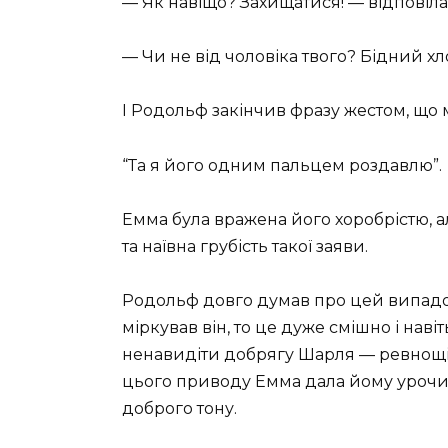
— Як навіщо? Захищатися! — відповіла
— Чи не від чоловіка твого? Бідний х
І Родольф закінчив фразу жестом, що 
“Та я його одним пальцем роздавлю”.
Емма була вражена його хоробрістю, ал
та наївна грубість такої заяви.
Родольф довго думав про цей випадок
міркував він, то це дуже смішно і навіт
ненавидіти добрягу Шарля — ревнощі а
цього приводу Емма дала йому урочист
доброго тону.