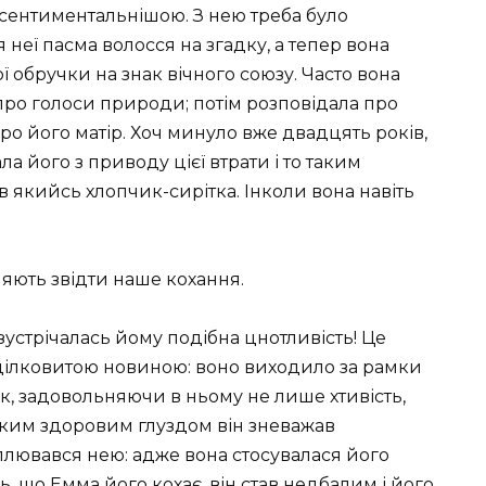
 сентиментальнішою. З нею треба було
 неї пасма волосся на згадку, а тепер вона
 обручки на знак вічного союзу. Часто вона
о про голоси природи; потім розповідала про
ро його матір. Хоч минуло вже двадцять років,
а його з приводу цієї втрати і то таким
 якийсь хлопчик-сирітка. Інколи вона навіть
яють звідти наше кохання.
о зустрічалась йому подібна цнотливість! Це
 цілковитою новиною: воно виходило за рамки
к, задовольняючи в ньому не лише хтивість,
ським здоровим глуздом він зневажав
оплювався нею: адже вона стосувалася його
ь, що Емма його кохає, він став недбалим і його