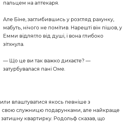
пальцем на аптекаря.
Але Біне, заглибившись у розгляд рахунку,
мабуть, нічого не помітив. Нарешті він пішов, у
Емми відлягло від душі, і вона глибоко
зітхнула.
— Що це ви так важко дихаєте? —
затурбувалася пані Оме.
или влаштуватися якось певніше з
и свою служницю подарунками, але найкраще
у затишну квартирку. Родольф сказав, що