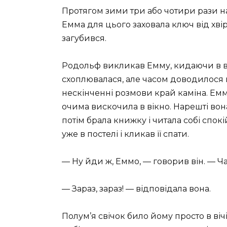
Протягом зими три або чотири рази 
Емма для цього заховала ключ від хвір
загубився.
Родольф викликав Емму, кидаючи в в
схоплювалася, але часом доводилося 
нескінченні розмови край каміна. Емма
очима вискочила в вікно. Нарешті вон
потім брала книжку і читала собі спо
уже в постелі і кликав її спати.
— Ну йди ж, Еммо, — говорив він. — Ча
— Зараз, зараз! — відповідала вона.
Полум’я свічок било йому просто в вічі