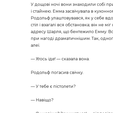
У дощові ночі вони знаходили собі пр
і стайнею. Емма засвічувала в кухонно
Родольф улаштовувався, як у себе в
стіл і взагалі вся обстановка; він не м
адресу Шарля, що бентежило Емму. Вон
при нагоді драматичнішим. Так, одного
алеї.
— Хтось іде! — сказала вона.
Родольф погасив свічку.
— У тебе є пістолети?
— Навіщо?