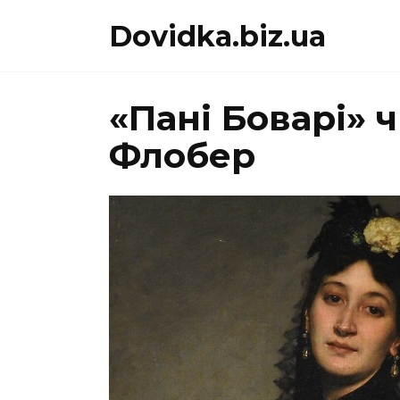
Перейти
Dovidka.biz.ua
до
вмісту
«Пані Боварі» 
Флобер