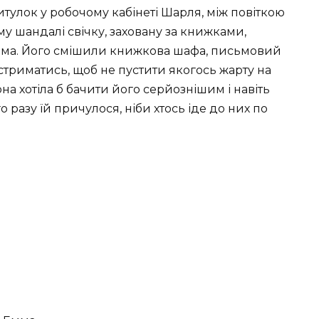
итулок у робочому кабінеті Шарля, між повіткою
му шандалі свічку, заховану за книжками,
дома. Його смішили книжкова шафа, письмовий
іг стриматись, щоб не пустити якогось жарту на
а хотіла б бачити його серйознішим і навіть
 разу їй причулося, ніби хтось іде до них по