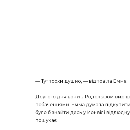
— Тут трохи душно, — відповіла Емма.
Другого дня вони з Родольфом виріш
побаченнями. Емма думала підкупит
було б знайти десь у Йонвілі відлюдн
пошукає.