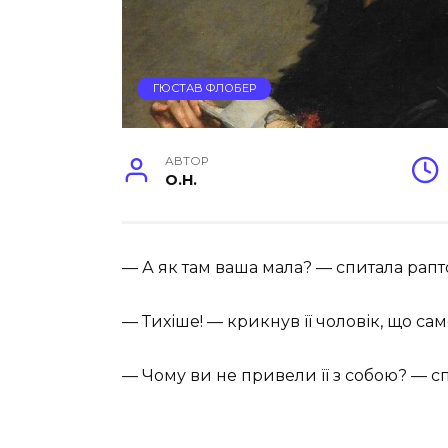
ГЮСТАВ ФЛОБЕР
АВТОР
O.H.
— А як там ваша мала? — спитала рапт
— Тихіше! — крикнув її чоловік, що с
— Чому ви не привели її з собою? — с