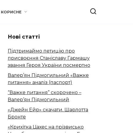
КОРИСНЕ
Нові статті
Підтримаймо петицію про
присвоєння Станіславу Гармашу
звання Героя України посмертно
Валер’ян Підмогильний «Важке
питання» аналіз (паспорт)
“Важке питання” скорочено –
Валер’ян Підмогильний
«Джейн Ейр» скачати. Шарлотта
Бронте
«Крихітка Цахес на прізвисько