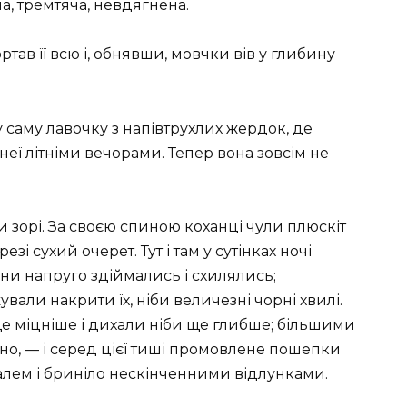
а, тремтяча, невдягнена.
тав її всю і, обнявши, мовчки вів у глибину
ту саму лавочку з напівтрухлих жердок, де
неї літніми вечорами. Тепер вона зовсім не
и зорі. За своєю спиною коханці чули плюскіт
резі сухий очерет. Тут і там у сутінках ночі
ни напруго здіймались і схилялись;
вали накрити їх, ніби величезні чорні хвилі.
ще міцніше і дихали ніби ще глибше; більшими
дно, — і серед цієї тиші промовлене пошепки
лем і бриніло нескінченними відлунками.