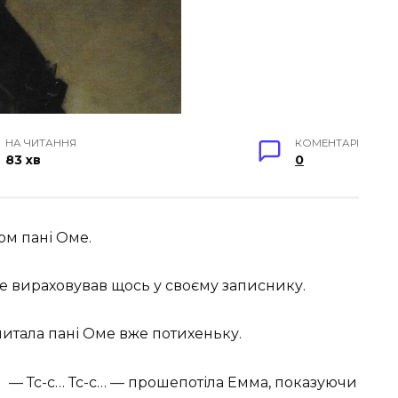
НА ЧИТАННЯ
КОМЕНТАРІ
83 хв
0
ом пані Оме.
аме вираховував щось у своєму записнику.
питала пані Оме вже потихеньку.
— Тс-с… Тс-с… — прошепотіла Емма, показуючи