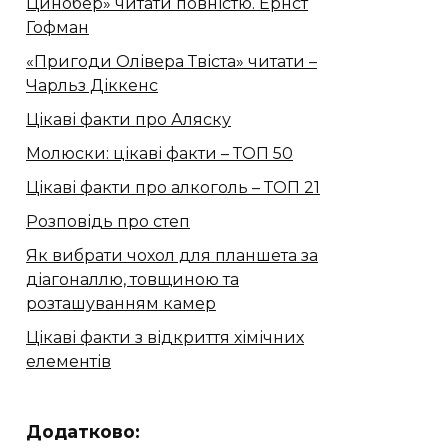
Цинобер» читати повністю. Ернст
Гофман
«Пригоди Олівера Твіста» читати –
Чарльз Діккенс
Цікаві факти про Аляску
Молюски: цікаві факти – ТОП 50
Цікаві факти про алкоголь – ТОП 21
Розповідь про степ
Як вибрати чохол для планшета за
діагоналлю, товщиною та
розташуванням камер
Цікаві факти з відкриття хімічних
елементів
Додатково: