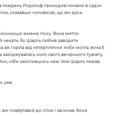
на тиждень Родольф приходив ночами в садок.
тки, сказавши чоловікові, що він десь
іконницю жменю піску. Вона миттю
й чекати, бо Шарль любив заводити
 аж горіла від нетерплячки; якби могла, вона б
а заходжувалась коло свого вечірнього туалету,
кійно, ніби захопившись нею. Але Шарль лежав
с уже.
; він повертався до стіни і засинав. Вона