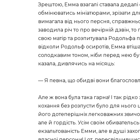
Зрештою, Емма взагалі ставала дедалі
обмінюватись мініатюрами, зрізати для
вимагала від нього персня, справжньої
заводила річ то про вечірній дзвін, т
свою матір та розпитувала Родольфа п
відколи Родольф осиротів, Емма втішал
солодкавим тоном, ніби перед нею був
казала, дивлячись на місяць:
— Я певна, що обидві вони благословл
Але ж вона була така гарна! І так рідк
кохання без розпусти було для нього
його дотеперішніх легковажних звичо
але й гордість. Усім своїм обиватель
екзальтованість Емми, але в душі зах
власної персони! І от, пересвідчившис