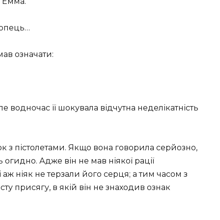
 Емма.
лопець…
мав означати:
е водночас її шокувала відчутна неделікатність
 з пістолетами. Якщо вона говорила серйозно,
ь огидно. Адже він не мав ніякої рації
ж ніяк не терзали його серця; а тим часом з
у присягу, в якій він не знаходив ознак