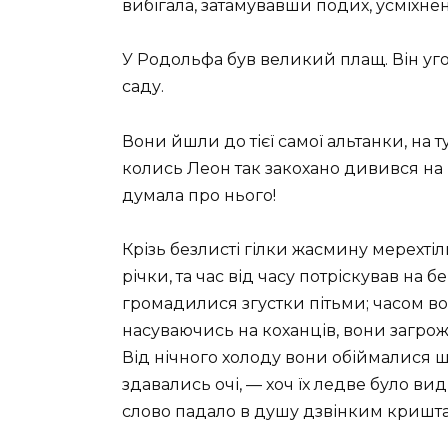
вибігала, затамувавши подих, усміхнен
У Родольфа був великий плащ. Він угор
саду.
Вони йшли до тієї самої альтанки, на 
колись Леон так закохано дивився на 
думала про нього!
Крізь безлисті гілки жасмину мерехтіл
річки, та час від часу потріскував на бе
громадилися згустки пітьми; часом во
насуваючись на коханців, вони загрожу
Від нічного холоду вони обіймалися 
здавались очі, — хоч їх ледве було ви
слово падало в душу дзвінким кришта