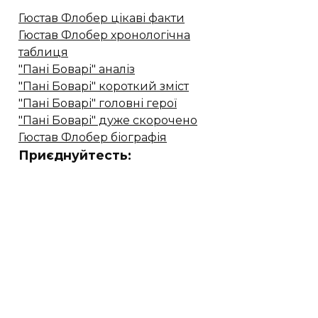
Гюстав Флобер цікаві факти
Гюстав Флобер хронологічна
таблиця
"Пані Боварі" аналіз
"Пані Боварі" короткий зміст
"Пані Боварі" головні герої
"Пані Боварі" дуже скорочено
Гюстав Флобер біографія
Приєднуйтесть: