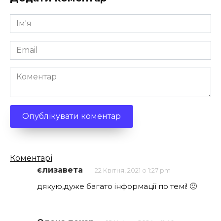
Ім'я
*
Email
*
Коментар
Кількість
Коментарі
коментарів
єлизавета
22 Квітня, 2021 о 1:27 pm
дякую,дуже багато інформації по темі! 🙂