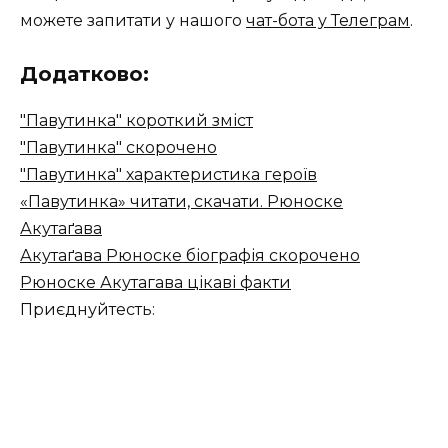
можете запитати у нашого
чат-бота у Телеграм
.
Додатково:
"Павутинка" короткий зміст
"Павутинка" скорочено
"Павутинка" характеристика героїв
«Павутинка» читати, скачати. Рюноске
Акутаґава
Акутаґава Рюноске біографія скорочено
Рюноске Акутагава цікаві факти
Приєднуйтесть: