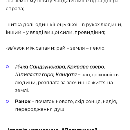
-на земному шляху Кандати лише одна добра
справа;
-нитка долі, один кінець якої – в руках людини,
інший – у владі вищої сили, провидіння;
-зв’язок між світами: рай – земля – пекло.
Річка Сандзунокава, Криваве озеро,
Шпиляста гора, Кандата
–
зло, гріховність
людини, розплата за злочинне життя на
землі.
Ранок
– початок нового, схід сонця, надія,
переродження душі