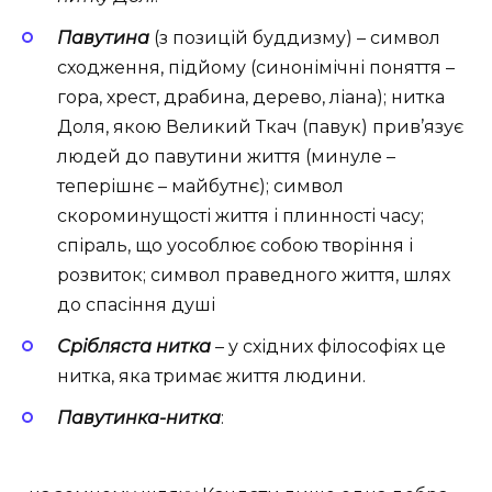
Павутина
(з позицій буддизму) – символ
сходження, підйому (синонімічні поняття –
гора, хрест, драбина, дерево, ліана); нитка
Доля, якою Великий Ткач (павук) прив’язує
людей до павутини життя (минуле –
теперішнє – майбутнє); символ
скороминущості життя і плинності часу;
спіраль, що уособлює собою творіння і
розвиток; символ праведного життя, шлях
до спасіння душі
Срібляста нитка
– у східних філософіях це
нитка, яка тримає життя людини.
Павутинка-нитка
: