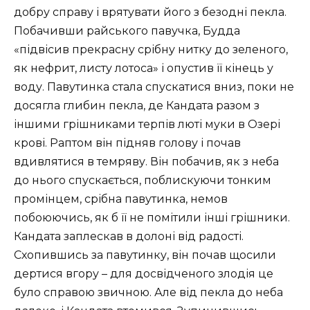
добру справу і врятувати його з безодні пекла.
Побачивши райського павучка, Будда
«підвісив прекрасну срібну нитку до зеленого,
як нефрит, листу лотоса» і опустив її кінець у
воду. Павутинка стала спускатися вниз, поки не
досягла глибин пекла, де Кандата разом з
іншими грішниками терпів люті муки в Озері
крові. Раптом він підняв голову і почав
вдивлятися в темряву. Він побачив, як з неба
до нього спускається, поблискуючи тонким
промінцем, срібна павутинка, немов
побоюючись, як б її не помітили інші грішники.
Кандата заплескав в долоні від радості.
Схопившись за павутинку, він почав щосили
дертися вгору – для досвідченого злодія це
було справою звичною. Але від пекла до неба