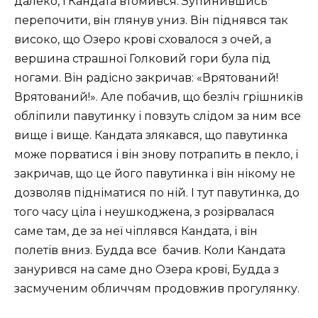
далеко, і Кандата втомився. Зупинившись
перепочити, він глянув униз. Він піднявся так
високо, що Озеро крові сховалося з очей, а
вершина страшної Голковий гори була під
ногами. Він радісно закричав: «Врятований!
Врятований!». Але побачив, що безліч грішників
обліпили павутинку і повзуть слідом за ним все
вище і вище. Кандата злякався, що павутинка
може порватися і він знову потрапить в пекло, і
закричав, що це його павутинка і він нікому не
дозволяв підніматися по ній. І тут павутинка, до
того часу ціла і неушкоджена, з розірвалася
саме там, де за неї чіплявся Кандата, і він
полетів вниз. Будда все бачив. Коли Кандата
занурився на саме дно Озера крові, Будда з
засмученим обличчям продовжив прогулянку.