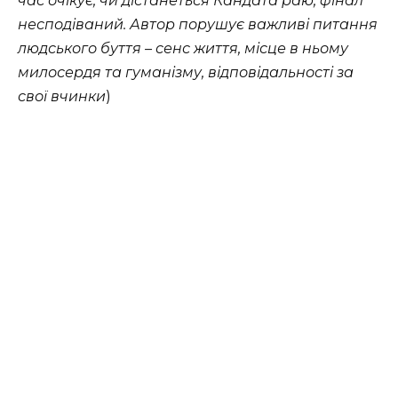
час очікує, чи дістанеться Кандата раю; фінал
несподіваний. Автор порушує важливі питання
людського буття – сенс життя, місце в ньому
милосердя та гуманізму, відповідальності за
свої вчинки
)