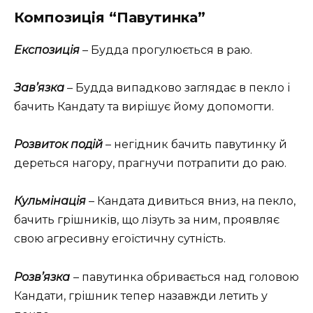
Композиція “Павутинка”
Експозиція
– Будда прогулюється в раю.
Зав’язка
– Будда випадково заглядає в пекло і
бачить Кандату та вирішує йому допомогти.
Розвиток подій
– негідник бачить павутинку й
дереться нагору, прагнучи потрапити до раю.
Кульмінація
– Кандата дивиться вниз, на пекло,
бачить грішників, що лізуть за ним, проявляє
свою агресивну егоїстичну сутність.
Розв’язка
– павутинка обривається над головою
Кандати, грішник тепер назавжди летить у