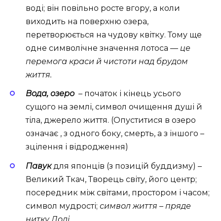
воді; він повільно росте вгору, а коли
виходить на поверхню озера,
перетворюється на чудову квітку. Тому ще
одне символічне значення лотоса —
це
перемога краси й чистоти над брудом
життя.
Вода, озеро
– початок і кінець усього
сущого на землі, символ очищення душі й
тіла, джерело життя. (Опуститися в озеро
означає , з одного боку, смерть, а з іншого –
зцілення і відродження)
Павук
для японців (з позицій буддизму) –
Великий Ткач, Творець світу, його центр;
посередник між світами, простором і часом;
символ мудрості;
символ життя – пряде
нитку Долі
.