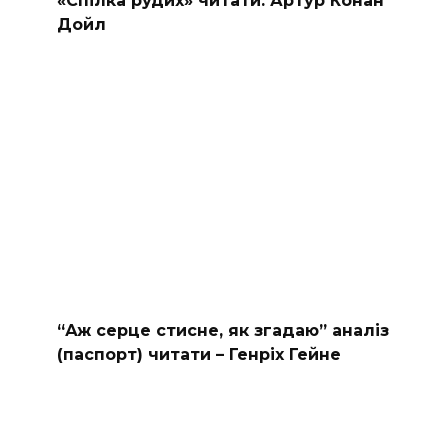
Дойл
“Аж серце стисне, як згадаю” аналіз
(паспорт) читати – Генріх Гейне