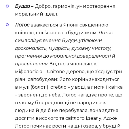
Будда
–
Добро, гармонія, умиротворення,
моральний ідеал.
Лотос
вважається в Японії священною
квіткою, пов’язаною з буддизмом.
Лотос
символізує вчення Будди, утілюючи
досконалість, мудрість, духовну чистоту,
прагнення до моральної довершеності й
просвітлення
. Згідно з японською
міфологією – Світове Дерево, що з’єднує три
рівні світобудови: його корінь знаходиться
в мулі (болоті), стебло – у воді, а листя і квітка
– звернені до неба. Лотос нагадує про те, що
в якому б середовищі не народилася
людина й де б не перебувала, вона здатна
досягти високого та світлого ідеалу. Адже
Лотос починає рости на дні озера, у бруді й