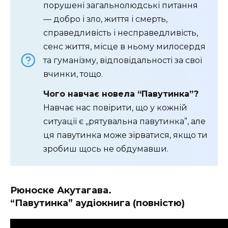
порушені загальнолюдські питання
— добро і зло, життя і смерть,
справедливість і несправедливість,
сенс життя, місце в ньому милосердя
та гуманізму, відповідальності за свої
вчинки, тощо.
Чого навчає новела “Павутинка”?
Навчає нас повірити, що у кожній
ситуації є ,,рятувальна павутинка”, але
ця павутинка може зірватися, якщо ти
зробиш щось не обдумавши.
Рюноске
Акутагава.
“Павутинка”
аудіокнига
(повністю)