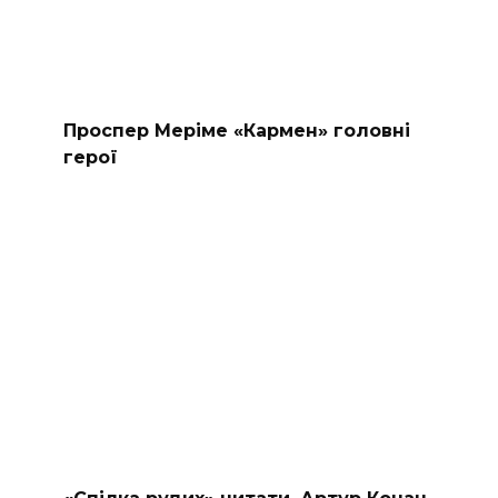
Проспер Меріме «Кармен» головні
герої
«Спілка рудих» читати. Артур Конан