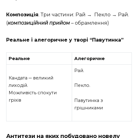
Композиція
. Три частини: Рай → Пекло → Рай.
(
композиційний прийом
– обрамлення)
Реальне і алегоричне у творі “Павутинка”
Реальне
Алегоричне
Рай.
Кандата ─ великий
лиходій.
Пекло.
Можливість спокути
гріхів
Павутинка з
грішниками
Антитези на яких побудовано новелу