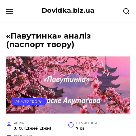
Перейти
Dovidka.biz.ua
до
вмісту
«Павутинка» аналіз
(паспорт твору)
АНАЛІЗ ТВОРУ
АВТОР
НА ЧИТАННЯ
J. G. (Джей Джи)
7 хв