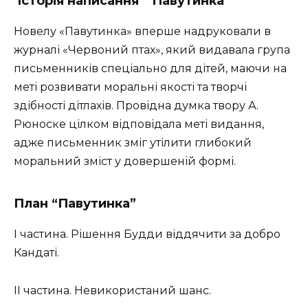
Історія написання “Павутинка”
Новелу «Павутинка» вперше надруковали в
журналі «Червоний птах», який видавала група
письменників спеціально для дітей, маючи на
меті розвивати моральні якості та творчі
здібності дітлахів. Провідна думка твору А.
Рюноске цілком відповідала меті видання,
адже письменник зміг утілити глибокий
моральний зміст у довершеній формі.
План “Павутинка”
І частина. Рішення Будди віддячити за добро
Кандаті.
ІІ частина. Невикористаний шанс.