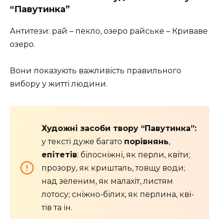
“Павутинка”
Антитези: рай – пекло, озеро райське – Криваве
озеро.
Вони показують важливість правильного
вибору у житті людини.
Художні засоби твору “Павутинка”:
у тексті дуже багато
порівнянь
,
епітетів
: білосніжні, як перли, квіти;
прозору, як кри­шталь, товщу води;
над зеленим, як малахіт, листям
лотосу; сніжно-білих, як перлина, кві­
тів та ін.