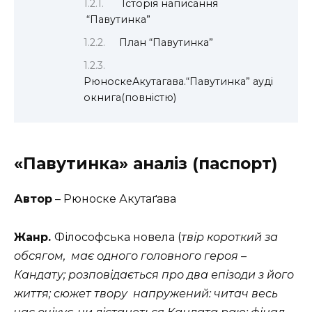
Історія написання
“Павутинка”
План “Павутинка”
РюноскеАкутагава.“Павутинка” ауді
окнига(повністю)
«Павутинка» аналіз (паспорт)
Автор
– Рюноске Акутаґава
Жанр.
Філософська новела (
твір короткий за
обсягом, має одного головного героя –
Кандату; розповідається про два епізоди з його
життя; сюжет твору напружений: читач весь