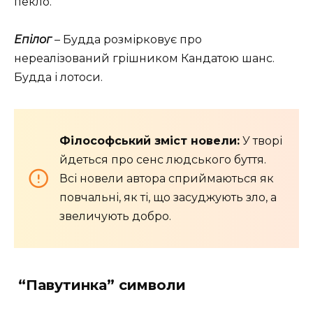
пекло.
Епілог
– Будда розмірковує про
нереалізований грішником Кандатою шанс.
Будда і лотоси.
Філософський зміст новели:
У творі
йдеться про сенс людського буття.
Всі новели автора сприймаються як
повчальні, як ті, що засуджують зло, а
звеличують добро.
“Павутинка” символи