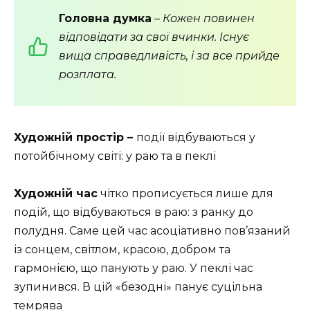
Головна думка
–
Кожен повинен
відповідати за свої вчинки. Існує
вища справедливість, і за все прийде
розплата.
Художній простір –
події відбуваються у
потойбічному світі: у раю та в пеклі
Художній час
чітко прописується лише для
подій, що відбуваються в раю: з ранку до
полудня. Саме цей час асоціативно пов’язаний
із сонцем, світлом, красою, добром та
гармонією, що панують у раю. У пеклі час
зупинився. В цій «безодні» панує суцільна
темрява