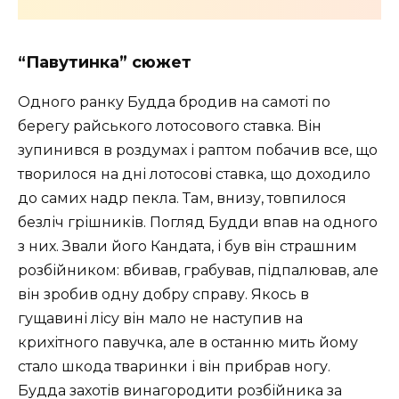
“Павутинка” сюжет
Одного ранку Будда бродив на самоті по
берегу райського лотосового ставка. Він
зупинився в роздумах і раптом побачив все, що
творилося на дні лотосові ставка, що доходило
до самих надр пекла. Там, внизу, товпилося
безліч грішників. Погляд Будди впав на одного
з них. Звали його Кандата, і був він страшним
розбійником: вбивав, грабував, підпалював, але
він зробив одну добру справу. Якось в
гущавині лісу він мало не наступив на
крихітного павучка, але в останню мить йому
стало шкода тваринки і він прибрав ногу.
Будда захотів винагородити розбійника за