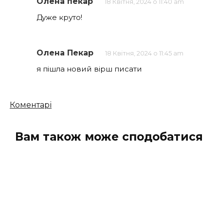
Олена пекар
18 Квітня, 2024 о 11:40 am
Дуже круто!
Олена Пекар
18 Квітня, 2024 о 11:45 am
я пішла новий вірш писати
Кількість
Коментарі
коментарів
Вам також може сподобатися