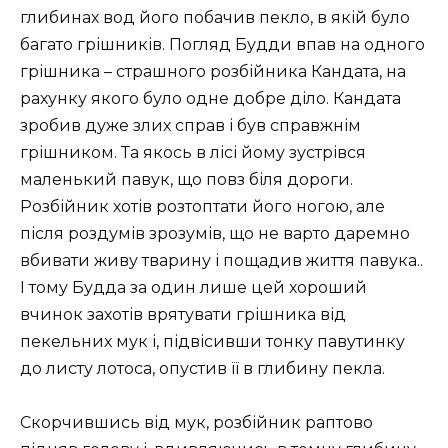
глибинах вод його побачив пекло, в якій було
багато грішників. Погляд Будди впав на одного
грішника – страшного розбійника Кандата, на
рахунку якого було одне добре діло. Кандата
зробив дуже злих справ і був справжнім
грішником. Та якось в лісі йому зустрівся
маленький павук, що повз біля дороги.
Розбійник хотів розтоптати його ногою, але
після роздумів зрозумів, що не варто даремно
вбивати живу тварину і пощадив життя павука..
І тому Будда за один лише цей хороший
вчинок захотів врятувати грішника від
пекельних мук і, підвісивши тонку павутинку
до листу лотоса, опустив її в глибину пекла.
Скорчившись від мук, розбійник раптово