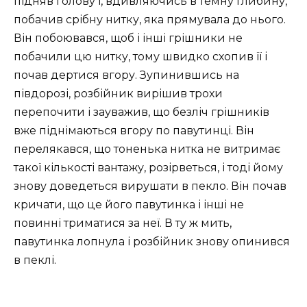
підняв голову і, вдивляючись в темну глибину,
побачив срібну нитку, яка прямувала до нього.
Він побоювався, щоб і інші грішники не
побачили цю нитку, тому швидко схопив її і
почав дертися вгору. Зупинившись на
півдорозі, розбійник вирішив трохи
перепочити і зауважив, що безліч грішників
вже піднімаються вгору по павутинці. Він
перелякався, що тоненька нитка не витримає
такої кількості вантажу, розірветься, і тоді йому
знову доведеться вирушати в пекло. Він почав
кричати, що це його павутинка і інші не
повинні триматися за неї. В ту ж мить,
павутинка лопнула і розбійник знову опинився
в пеклі.