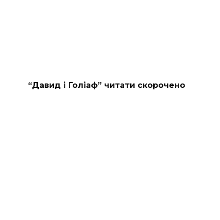
“Давид і Голіаф” читати скорочено