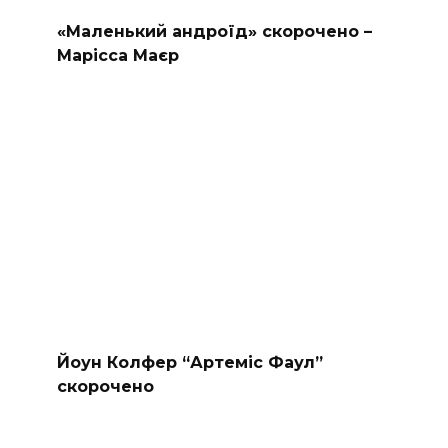
«Маленький андроїд» скорочено –
Марісса Маєр
Йоун Колфер “Артеміс Фаул”
скорочено