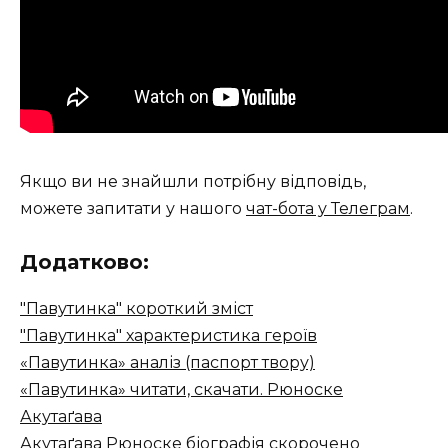
Якщо ви не знайшли потрібну відповідь,
можете запитати у нашого
чат-бота у Телеграм
.
Додатково:
"Павутинка" короткий зміст
"Павутинка" характеристика героїв
«Павутинка» аналіз (паспорт твору)
«Павутинка» читати, скачати. Рюноске
Акутаґава
Акутаґава Рюноске біографія скорочено