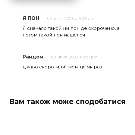
Я ПОН
3 Квітня, 2023 о 6:09 pm
Я сначало такой ни пон де скорочено, а
потом такой пон нашелся
Рандом
15 Липня, 2023 о 2:27 pm
цікаво скоротили) мені це як раз
Вам також може сподобатися