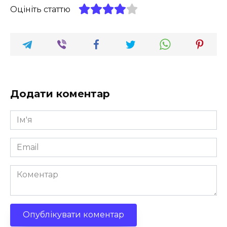
Оцініть статтю
Додати коментар
Ім'я
*
Email
*
Коментар