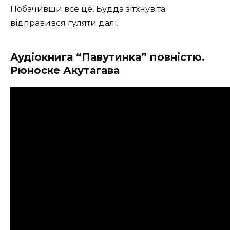
Побачивши все це, Будда зітхнув та
відправився гуляти далі.
Аудіокнига
“Павутинка”
повністю.
Рюноске
Акутагава