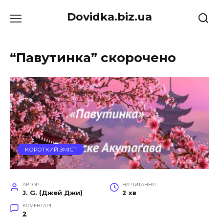
Перейти
Dovidka.biz.ua
до
вмісту
“Павутинка” скорочено
КОРОТКИЙ ЗМІСТ
АВТОР
НА ЧИТАННЯ
J. G. (Джей Джи)
2 хв
КОМЕНТАРІ
2