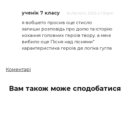
ученік 7 класу
14 Лютого, 2023 о 1:51 pm
я вобшето просив оце стисло
запиши розповідь про долю та історію
кохання головних героїв твору. а мені
вибило оце Пісня над піснями”
характеристика героїв де логіка гугла
Кількість
Коментарі
коментарів
Вам також може сподобатися