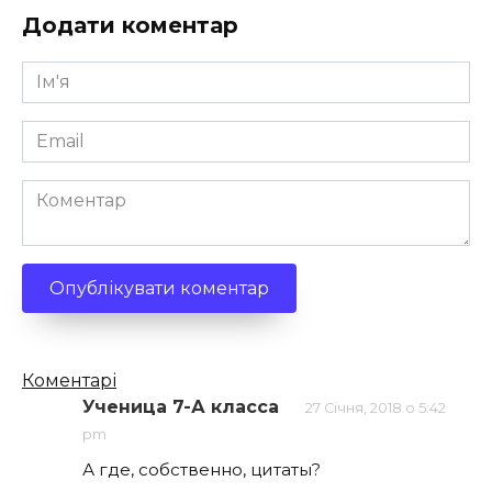
Додати коментар
Ім'я
*
Email
*
Коментар
Кількість
Коментарі
коментарів
Ученица 7-А класса
27 Січня, 2018 о 5:42
pm
А где, собственно, цитаты?