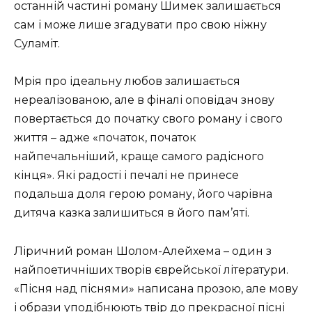
останній частині роману Шимек залишається
сам і може лише згадувати про свою ніжну
Суламіт.
Мрія про ідеальну любов залишається
нереалізованою, але в фіналі оповідач знову
повертається до початку свого роману і свого
життя – адже «початок, початок
найпечальніший, краще самого радісного
кінця».
Які радості і печалі не принесе
подальша доля герою роману, його чарівна
дитяча казка залишиться в його пам’яті.
Ліричний роман Шолом-Алейхема – один з
найпоетичніших творів єврейської літератури.
«Пісня над піснями» написана прозою, але мову
і образи уподібнюють твір до прекрасної пісні