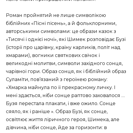
Роман пройнятий не лише символікою
біблійних «Пісні пісень», а й фольклорними,
авторськими символами: це образи казок з
«Тисячі і однієї ночі», які Шимек розповідає Бузі
(історії про царівну, країну карликів, політ над
хмарами), вогники святкових свічок і
великодні молитви, символи західного сонця,
чарівної гори.
Образ сонця, як і біблійний образ
Суламіти, пов’язаний з героїнею роману:
«Хмарка майнула по її прекрасному личку.
І
мені здається, ніби сонце раптово заховалося …
Бузя перестала плакати, і вже ожило.
Сонце
сяяло, як і раніше ».
Образ Бузі, як сонце,
освітлює життя ліричного героя, Шимека, але
дівчина, ніби сонце, йде за горизонти: в