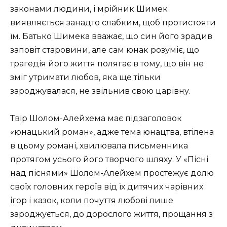
законами людини, і мрійник Шимек
виявляється занадто слабким, щоб протистояти
їм.
Батько Шимека вважає, що син його зрадив
заповіт старовини, але сам юнак розуміє, що
трагедія його життя полягає в тому, що він не
зміг утримати любов, яка ще тільки
зароджувалася, не звільнив свою царівну.
Твір Шолом-Алейхема має підзаголовок
«юнацький роман», адже тема юнацтва, втілена
в цьому романі, хвилювала письменника
протягом усього його творчого шляху.
У «Пісні
над піснями» Шолом-Алейхем простежує долю
своїх головних героїв від їх дитячих чарівних
ігор і казок, коли почуття любові лише
зароджується, до дорослого життя, прощання з