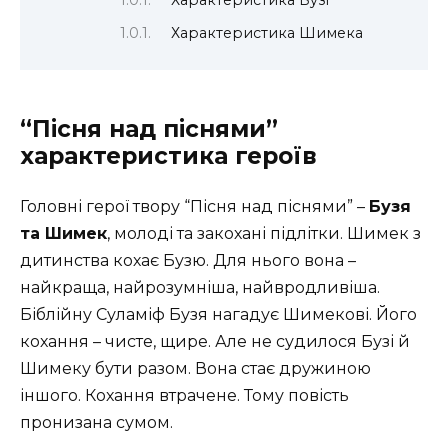
Характеристика Бузі
Характеристика Шимека
“Пісня над піснями”
характеристика героїв
Головні герої твору “Пісня над піснями” –
Бузя
та Шимек
, молоді та закохані підлітки. Шимек з
дитинства кохає Бузю. Для нього вона –
найкраща, найрозумніша, найвродливіша.
Біблійну Суламіф Бузя нагадує Шимекові. Його
кохання – чисте, щире. Але не судилося Бузі й
Шимеку бути разом. Вона стає дружиною
іншого. Кохання втрачене. Тому повість
пронизана сумом.