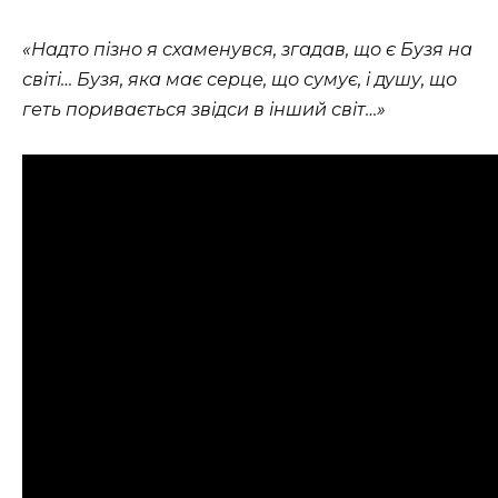
«Надто пізно я схаменувся, згадав, що є Бузя на
світі… Бузя, яка має серце, що сумує, і душу, що
геть поривається звідси в інший світ…»