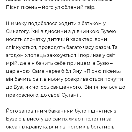
Пісня пісень – його улюблений твір.
Шимеку подобалося ходити з батьком у
Синагогу. Їхні відносини з дівчинкою Бузею
носять спочатку дитячий характер, вони
спілкуються, проводять багато часу разом. Та
згодом хлопець закохується і поринає у світ
мрій, де він бачить себе принцем, а Бузю –
царівною. Саме через біблійну «Пісню пісень»
він бачить світ, в ньому розкриваються почуття
до Бузі, як чогось священного. Він тягнеться до
прекрасного, до своєї Суламіт.
Його заповітним бажанням було піднятися з
Бузею в висоту до самих хмар і полетіти за
океан в країну карликів, потомків богатирів