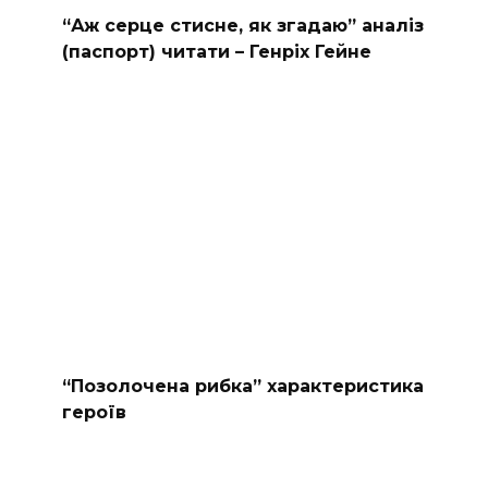
“Аж серце стисне, як згадаю” аналіз
(паспорт) читати – Генріх Гейне
“Позолочена рибка” характеристика
героїв