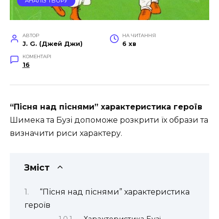
АНАЛІЗ ТВОРУ
АВТОР
НА ЧИТАННЯ
J. G. (Джей Джи)
6 хв
КОМЕНТАРІ
16
“Пісня над піснями” характеристика героїв
Шимека та Бузі допоможе розкрити їх образи та
визначити риси характеру.
Зміст
“Пісня над піснями” характеристика
героїв