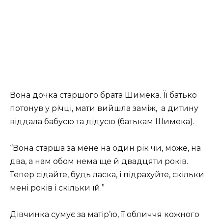
Вона дочка старшого брата Шимека. Її батько
потонув у річці, мати вийшла заміж, а дитину
віддала бабусю та дідусю (батькам Шимека).
“Вона старша за мене на один рік чи, може, на
два, а нам обом нема ще й двадцяти років.
Тепер сідайте, будь ласка, і підрахуйте, скільки
мені років і скільки їй.”
Дівчинка сумує за матір’ю, її обличчя кожного