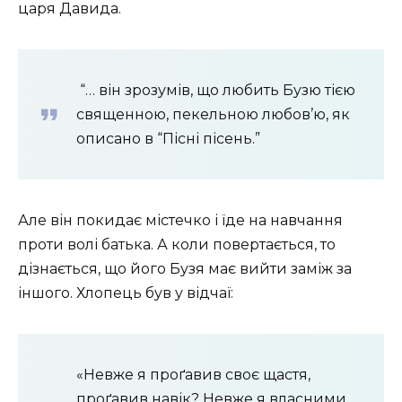
царя Давида.
“… він зрозумів, що любить Бузю тією
священною, пекельною любов’ю, як
описано в “Пісні пісень.”
Але він покидає містечко і їде на навчання
проти волі батька. А коли повертається, то
дізнається, що його Бузя має вийти заміж за
іншого. Хлопець був у відчаї:
«Невже я проґавив своє щастя,
проґавив навік? Невже я власними