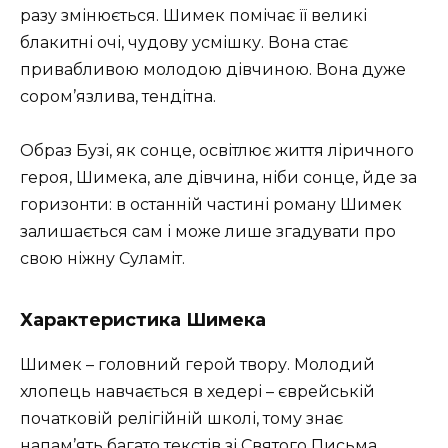
разу змінюється. Шимек помічає її великі
блакитні очі, чудову усмішку. Вона стає
привабливою молодою дівчиною. Вона дуже
сором’язлива, тендітна.
Образ Бузі, як сонце, освітлює життя ліричного
героя, Шимека, але дівчина, ніби сонце, йде за
горизонти: в останній частині роману Шимек
залишається сам і може лише згадувати про
свою ніжну Суламіт.
Характеристика Шимека
Шимек – головний герой твору. Молодий
хлопець навчається в хедері – єврейській
початковій релігійній школі, тому знає
напам’ять багато текстів зі Святого Письма.