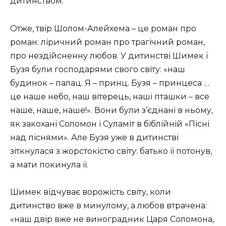
дитинством.
Отже, твір Шолом-Алейхема – це роман про
роман: ліричний роман про трагічний роман,
про нездійсненну любов.
У дитинстві Шимек і
Бузя були господарями свого світу: «наш
будинок – палац.
Я – принц.
Бузя – принцеса …
це наше небо, наш вітерець, наші пташки – все
наше, наше, наше!».
Вони були з’єднані в ньому,
як закохані Соломон і Суламіт в біблійній «Пісні
над піснями».
Але Бузя уже в дитинстві
зіткнулася з жорстокістю світу: батько її потонув,
а мати покинула її.
Шимек відчуває ворожість світу, коли
дитинство вже в минулому, а любов втрачена:
«наш двір вже не виноградник Царя Соломона,