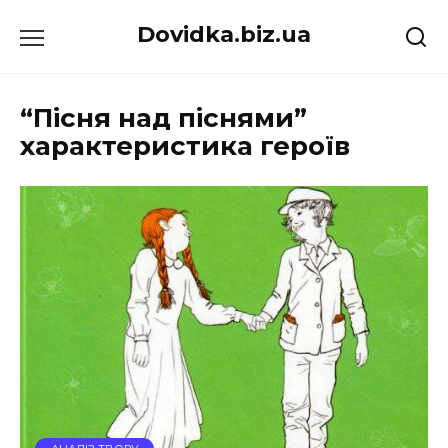
Перейти
Dovidka.biz.ua
до
вмісту
“Пісня над піснями”
характеристика героїв