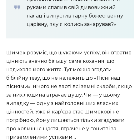
руками спалив свій дивовижний
палац і випустив гарну божественну
царівну, яку я колись зачарував?»
Шимек розуміє, що шукаючи успіху, він втратив
цінність значно більшу: саме кохання, що
надихало його життя. Тут можна згадати
біблійну тезу, що не належить до «Пісні над
піснями»: нічого не варті всі земні скарби, якщо
за них людина втрачає душу. Чи — у цьому
випадку — одну з найголовніших власних
цінностей. Уже й кар’єра стає Шимекові не
потрібною, йому лишається тільки згадувати
про колишнє щастя, втрачене у гонитві за
приземленими успіхами…