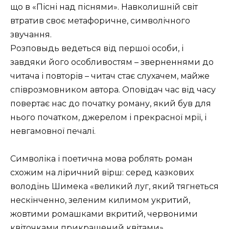
що в «Пісні над піснями».
Навколишній світ
втратив своє метафоричне, символічного
звучання.
Розповыдь ведеться від першої особи, і
завдяки його особливостям – зверненнями до
читача і повторів – читач стає слухачем, майже
співрозмовником автора.
Оповідач час від часу
повертає нас до початку роману, який був для
нього початком, джерелом і прекрасної мрії, і
невгамовної печалі.
Символіка і поетична мова роблять роман
схожим на ліричний вірш: серед казкових
володінь Шимека «великий луг, який тягнеться
нескінченно, зеленим килимом укритий,
жовтими ромашками вкритий, червоними
квіточками прикрашений квітами».